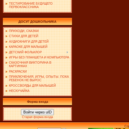
ТЕСТИРОВАНИЕ БУДУЩЕГО
ПЕРВОКЛАССНИКА
ДОСУГ ДОШКОЛЬНИКА
ПРИХОДИ, СКАЗКА!
СТИХИ ДЛЯ ДЕТЕЙ
АУДИОКНИГИ ДЛЯ ДЕТЕЙ
КАРАОКЕ ДЛЯ МАЛЫШЕЙ
ДЕТСКИЙ ФОЛЬКЛОР
ИГРЫ БЕЗ ПЛАНШЕТА И КОМПЬЮТЕРА
СКАЗОЧНАЯ ВИКТОРИНА В
КАРТИНКАХ
РАСКРАСКИ
ПРИКЛЮЧЕНИЯ, ИГРЫ, ОПЫТЫ. ПОКА
РЕБЕНОК НЕ ВЫРОС
КРОССВОРДЫ ДЛЯ МАЛЫШЕЙ
НЕСКУЧАЙКА
Форма входа
Войти через uID
Старая форма входа
Co