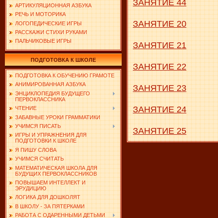
ЗАНЯТИЕ 44
АРТИКУЛЯЦИОННАЯ АЗБУКА
РЕЧЬ И МОТОРИКА
ЗАНЯТИЕ 20
ЛОГОПЕДИЧЕСКИЕ ИГРЫ
РАССКАЖИ СТИХИ РУКАМИ
ПАЛЬЧИКОВЫЕ ИГРЫ
ЗАНЯТИЕ 21
ПОДГОТОВКА К ШКОЛЕ
ЗАНЯТИЕ 22
ПОДГОТОВКА К ОБУЧЕНИЮ ГРАМОТЕ
АНИМИРОВАННАЯ АЗБУКА
ЗАНЯТИЕ 23
ЭНЦИКЛОПЕДИЯ БУДУЩЕГО
ПЕРВОКЛАССНИКА
ЗАНЯТИЕ 24
ЧТЕНИЕ
ЗАБАВНЫЕ УРОКИ ГРАММАТИКИ
УЧИМСЯ ПИСАТЬ
ЗАНЯТИЕ 25
ИГРЫ И УПРАЖНЕНИЯ ДЛЯ
ПОДГОТОВКИ К ШКОЛЕ
Я ПИШУ СЛОВА
УЧИМСЯ СЧИТАТЬ
МАТЕМАТИЧЕСКАЯ ШКОЛА ДЛЯ
БУДУЩИХ ПЕРВОКЛАССНИКОВ
ПОВЫШАЕМ ИНТЕЛЛЕКТ И
ЭРУДИЦИЮ
ЛОГИКА ДЛЯ ДОШКОЛЯТ
В ШКОЛУ - ЗА ПЯТЕРКАМИ
РАБОТА С ОДАРЕННЫМИ ДЕТЬМИ