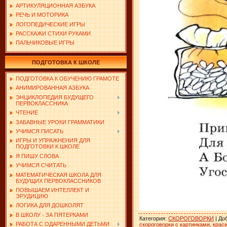
АРТИКУЛЯЦИОННАЯ АЗБУКА
РЕЧЬ И МОТОРИКА
ЛОГОПЕДИЧЕСКИЕ ИГРЫ
РАССКАЖИ СТИХИ РУКАМИ
ПАЛЬЧИКОВЫЕ ИГРЫ
ПОДГОТОВКА К ШКОЛЕ
ПОДГОТОВКА К ОБУЧЕНИЮ ГРАМОТЕ
АНИМИРОВАННАЯ АЗБУКА
ЭНЦИКЛОПЕДИЯ БУДУЩЕГО
ПЕРВОКЛАССНИКА
ЧТЕНИЕ
ЗАБАВНЫЕ УРОКИ ГРАММАТИКИ
УЧИМСЯ ПИСАТЬ
ИГРЫ И УПРАЖНЕНИЯ ДЛЯ
ПОДГОТОВКИ К ШКОЛЕ
Я ПИШУ СЛОВА
УЧИМСЯ СЧИТАТЬ
МАТЕМАТИЧЕСКАЯ ШКОЛА ДЛЯ
БУДУЩИХ ПЕРВОКЛАССНИКОВ
ПОВЫШАЕМ ИНТЕЛЛЕКТ И
ЭРУДИЦИЮ
ЛОГИКА ДЛЯ ДОШКОЛЯТ
В ШКОЛУ - ЗА ПЯТЕРКАМИ
Категория
:
СКОРОГОВОРКИ
|
До
РАБОТА С ОДАРЕННЫМИ ДЕТЬМИ
скороговорки с картинками
,
крас