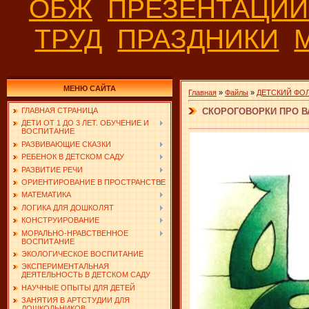
ОБЖ
ПРЕЗЕНТАЦИ
ТРУД
ПРАЗДНИКИ
МЕНЮ САЙТА
Главная
»
Файлы
»
ДЕТСКИЙ ФО
СКОРОГОВОРКИ ПРО В
ГЛАВНАЯ СТРАНИЦА
ДЕТИ ОТ 1 ДО 3 ЛЕТ. ОБУЧЕНИЕ И
ВОСПИТАНИЕ
РАЗВИВАЮЩИЕ СКАЗКИ
РЕБЕНОК В ДЕТСКОМ САДУ
РАЗВИТИЕ РЕЧИ
ОРИЕНТИРОВАНИЕ В ПРОСТРАНСТВЕ
МАТЕМАТИКА
ЛОГИКА ДЛЯ ДОШКОЛЯТ
КОНСТРУИРОВАНИЕ
МОРАЛЬНО-НРАВСТВЕННОЕ
ВОСПИТАНИЕ
ЭКОЛОГИЧЕСКОЕ ВОСПИТАНИЕ
ЭКСПЕРИМЕНТАЛЬНАЯ
ДЕЯТЕЛЬНОСТЬ В ДЕТСКОМ САДУ
НАУЧНЫЕ ОПЫТЫ ДЛЯ ДЕТЕЙ
ЗАНЯТИЯ В АРТСТУДИИ ДЛЯ
ДОШКОЛЬНИКОВ