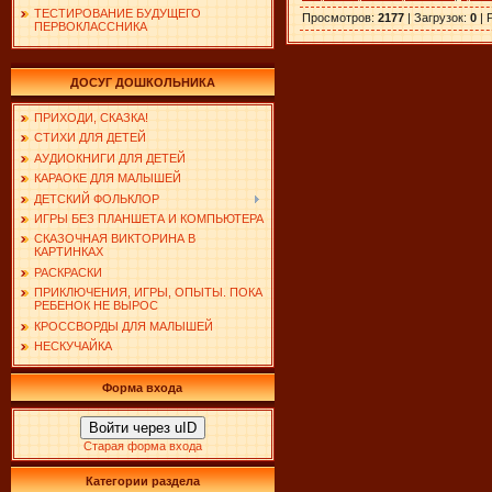
ТЕСТИРОВАНИЕ БУДУЩЕГО
Просмотров
:
2177
|
Загрузок
:
0
|
ПЕРВОКЛАССНИКА
ДОСУГ ДОШКОЛЬНИКА
ПРИХОДИ, СКАЗКА!
СТИХИ ДЛЯ ДЕТЕЙ
АУДИОКНИГИ ДЛЯ ДЕТЕЙ
КАРАОКЕ ДЛЯ МАЛЫШЕЙ
ДЕТСКИЙ ФОЛЬКЛОР
ИГРЫ БЕЗ ПЛАНШЕТА И КОМПЬЮТЕРА
СКАЗОЧНАЯ ВИКТОРИНА В
КАРТИНКАХ
РАСКРАСКИ
ПРИКЛЮЧЕНИЯ, ИГРЫ, ОПЫТЫ. ПОКА
РЕБЕНОК НЕ ВЫРОС
КРОССВОРДЫ ДЛЯ МАЛЫШЕЙ
НЕСКУЧАЙКА
Форма входа
Войти через uID
Старая форма входа
Категории раздела