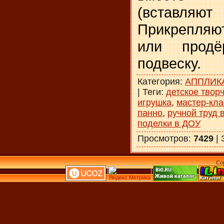
(вставляют
Прикрепляют
или продёр
подвеску.
Категория
:
АППЛИК
|
Теги
:
детское твор
игрушка
,
мастер-кла
панно
,
ручной труд 
поделки в ДОУ
Просмотров
:
7429
|
Co