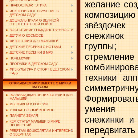
желание соз
ПРАВОСЛАВАЯ ЭТИКА
ИНКЛЮЗИВНОЕ ОБУЧЕНИЕ В
композици
ДЕТСКОМ САДУ
ДОШКОЛЬНИКАМ О ВЕЛИКОЙ
звёз­дочек
ОТЕЧЕСТВЕННОЙ ВОЙНЕ
ВОСПИТАНИЕ ГРАЖДАНСТВЕННОСТИ
снежинок 
ДЕТЯМ О КОСМОСЕ
ФИЛОСОФИЯ ДЛЯ МАЛЫШЕЙ
группы; 
ДЕТСКИЕ ПЕСЕНКИ С НОТАМИ
ДЕТСКИЕ ПЕСЕНКИ В MP3
стремле­ни
ПОЧЕМУЧКИ
комбиниро
ПРОГУЛКИ В ДЕТСКОМ САДУ
ФИЗКУЛЬТУРА И СПОРТ В ДЕТСКОМ
САДУ
техники апп
ОТКРЫВАЕМ МИР ВМЕСТЕ С МИККИ
сим­метрич
МАУСОМ
РАЗВИВАЮЩАЯ ЭНЦИКЛОПЕДИЯ ДЛЯ
Формироват
МАЛЫШЕЙ
МЫ ЖИВЕМ В РОССИИ
умения (
УВЛЕКАТЕЛЬНЫЙ КОСМОС
ПЛАНЕТА ЗЕМЛЯ
снежинки и 
КЕМ СТАТЬ? МАЛЫШИ В МИРЕ
ПРОФЕССИЙ
передви­
РЕБЯТАМ-ДОШКОЛЯТАМ ИНТЕРЕСНО
О ЗВЕРЯТАХ