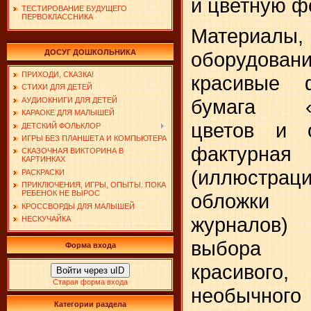
и цветную ф
ТЕСТИРОВАНИЕ БУДУЩЕГО
ПЕРВОКЛАССНИКА
Материалы
ДОСУГ ДОШКОЛЬНИКА
оборудовани
ПРИХОДИ, СКАЗКА!
красивые ф
СТИХИ ДЛЯ ДЕТЕЙ
бумага «
АУДИОКНИГИ ДЛЯ ДЕТЕЙ
КАРАОКЕ ДЛЯ МАЛЫШЕЙ
цветов и о
ДЕТСКИЙ ФОЛЬКЛОР
ИГРЫ БЕЗ ПЛАНШЕТА И КОМПЬЮТЕРА
фактурная
СКАЗОЧНАЯ ВИКТОРИНА В
КАРТИНКАХ
(иллюстр
РАСКРАСКИ
ПРИКЛЮЧЕНИЯ, ИГРЫ, ОПЫТЫ. ПОКА
РЕБЕНОК НЕ ВЫРОС
облож­ки
КРОССВОРДЫ ДЛЯ МАЛЫШЕЙ
журнало
НЕСКУЧАЙКА
выбора 
Форма входа
красивого,
Войти через uID
Старая форма входа
необычного
Категории раздела