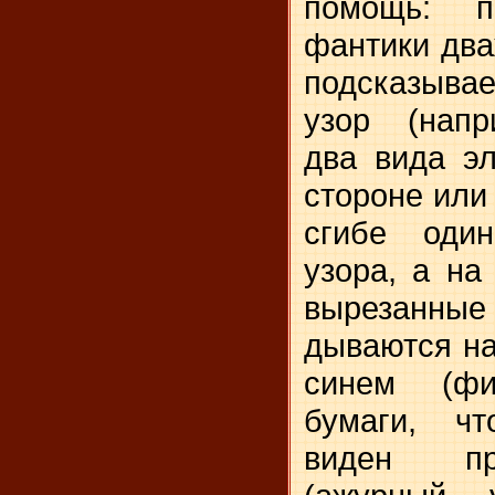
помощь: по
фантики два
подсказыва
узор (напр
два вида э
стороне или
сги­бе оди
узора, а на
вырезанные
дываются на
синем (фи­
бумаги, ч
виден пр