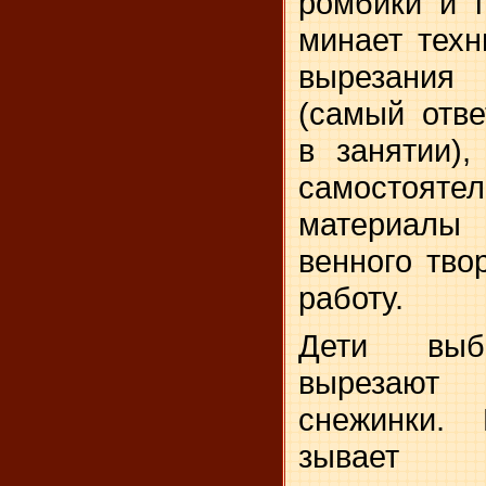
ромбики и 
минает техн
вырезания
(самый отве
в занятии),
самосто­я
материалы
венного тво
работу.
Дети выб
вырезают
снежинки. 
зывает и