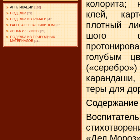
колорита; н
АППЛИКАЦИИ
[120]
клей, кар
ПОДЕЛКИ
[79]
ПОДЕЛКИ ИЗ БУМАГИ
[47]
плотный ли
РАБОТА С ПЛАСТИЛИНОМ
[67]
ЛЕПКА ИЗ ГЛИНЫ
[26]
шого фо
ПОДЕЛКИ ИЗ ПРИРОДНЫХ
МАТЕРИАЛОВ
[141]
протониро
голубым цв
(«серебро
карандаши,
теры для до
Содержание 
Воспитате
стихотворе­
«Дед Мороз»