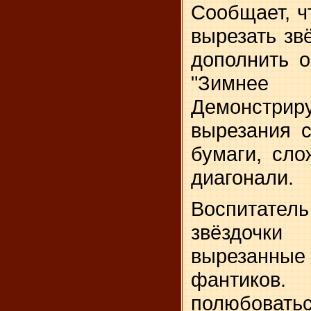
Сообщает, ч
вырезать звё
дополнить 
"Зимне
Демонстр
вырезания 
бумаги, сл
диагонали.
Воспитатель
звёздоч­
вырезанн
фантиков
полюбовать