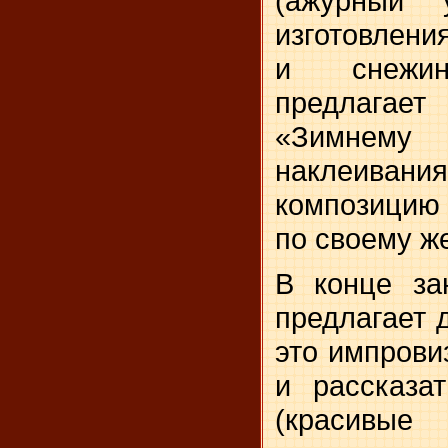
(ажурный 
изготовлени
и снежин
предлагае
«Зимнему
наклеива­ни
композицию
по своему ж
В конце за
предлага­ет 
это импрови
и рассказат
(красивы