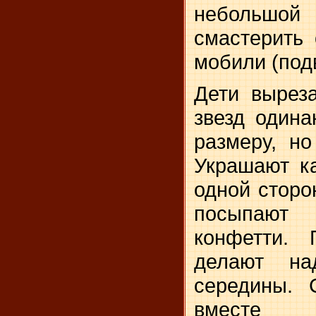
небольшо
смастерить
мобили (под
Дети вырез
звезд один
размеру, но
Украшают к
одной сторо
посыпа­ют
конфетти. 
делают на
середины. 
вместе 