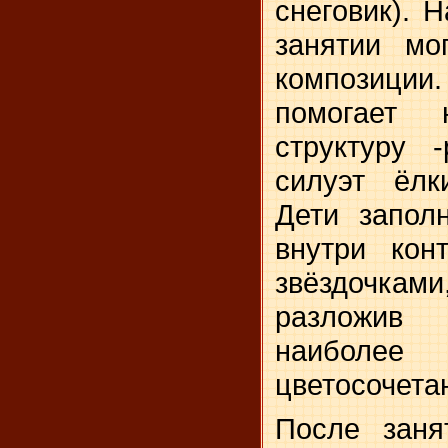
снеговик). 
занятии мо­
композици
помогает 
структуру -
силуэт ёлк
Дети запол
внут­ри ко
звёздочкам
разложив
наиболе
цветосочета
После заня