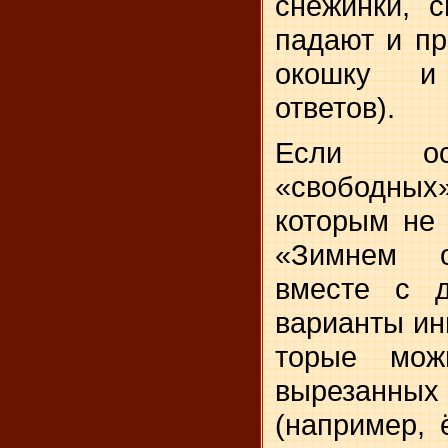
снежинки, с
падают и п
окошку и
ответов).
Если ос
«свободны
которым не
«Зим­нем о
вместе с д
варианты ин
торые мож
вырезан
(например, ё