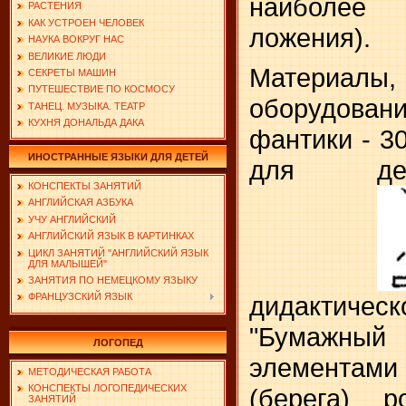
наиболее 
РАСТЕНИЯ
КАК УСТРОЕН ЧЕЛОВЕК
ложения).
НАУКА ВОКРУГ НАС
ВЕЛИКИЕ ЛЮДИ
Материалы
СЕКРЕТЫ МАШИН
ПУТЕШЕСТВИЕ ПО КОСМОСУ
оборудов
ТАНЕЦ. МУЗЫКА. ТЕАТР
КУХНЯ ДОНАЛЬДА ДАКА
фантики - 3
ИНОСТРАННЫЕ ЯЗЫКИ ДЛЯ ДЕТЕЙ
для дет
КОНСПЕКТЫ ЗАНЯТИЙ
АНГЛИЙСКАЯ АЗБУКА
УЧУ АНГЛИЙСКИЙ
АНГЛИЙСКИЙ ЯЗЫК В КАРТИНКАХ
ЦИКЛ ЗАНЯТИЙ "АНГЛИЙСКИЙ ЯЗЫК
ДЛЯ МАЛЫШЕЙ"
ЗАНЯТИЯ ПО НЕМЕЦКОМУ ЯЗЫКУ
дидактич
ФРАНЦУЗСКИЙ ЯЗЫК
"Бумажны
ЛОГОПЕД
элементами
МЕТОДИЧЕСКАЯ РАБОТА
КОНСПЕКТЫ ЛОГОПЕДИЧЕСКИХ
(берега) р
ЗАНЯТИЙ