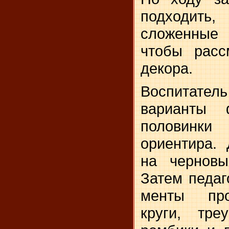
подходит
сложенные
что­бы рас
декора.
Воспитат
варианты
половинки
ориен­тира.
на черновы
Затем педаг
менты про
круги, треу