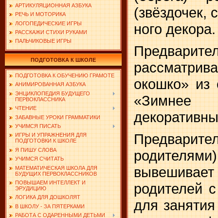
АРТИКУЛЯЦИОННАЯ АЗБУКА
(звёздочек, 
РЕЧЬ И МОТОРИКА
ЛОГОПЕДИЧЕСКИЕ ИГРЫ
ного декора.
РАССКАЖИ СТИХИ РУКАМИ
ПАЛЬЧИКОВЫЕ ИГРЫ
Предварител
ПОДГОТОВКА К ШКОЛЕ
рассмат­р
ПОДГОТОВКА К ОБУЧЕНИЮ ГРАМОТЕ
окошко» из 
АНИМИРОВАННАЯ АЗБУКА
ЭНЦИКЛОПЕДИЯ БУДУЩЕГО
«Зимне
ПЕРВОКЛАССНИКА
ЧТЕНИЕ
декоративны
ЗАБАВНЫЕ УРОКИ ГРАММАТИКИ
УЧИМСЯ ПИСАТЬ
Предварите
ИГРЫ И УПРАЖНЕНИЯ ДЛЯ
ПОДГОТОВКИ К ШКОЛЕ
Я ПИШУ СЛОВА
родителям
УЧИМСЯ СЧИТАТЬ
вывешивает
МАТЕМАТИЧЕСКАЯ ШКОЛА ДЛЯ
БУДУЩИХ ПЕРВОКЛАССНИКОВ
ПОВЫШАЕМ ИНТЕЛЛЕКТ И
родителей с
ЭРУДИЦИЮ
ЛОГИКА ДЛЯ ДОШКОЛЯТ
для занятия
В ШКОЛУ - ЗА ПЯТЕРКАМИ
РАБОТА С ОДАРЕННЫМИ ДЕТЬМИ