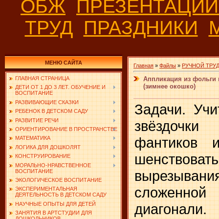
ОБЖ
ПРЕЗЕНТАЦИ
ТРУД
ПРАЗДНИКИ
МЕНЮ САЙТА
Главная
»
Файлы
»
РУЧНОЙ ТРУ
Аппликация из фольги 
ГЛАВНАЯ СТРАНИЦА
(зимнее окошко)
ДЕТИ ОТ 1 ДО 3 ЛЕТ. ОБУЧЕНИЕ И
ВОСПИТАНИЕ
РАЗВИВАЮЩИЕ СКАЗКИ
Задачи. Учи
РЕБЕНОК В ДЕТСКОМ САДУ
РАЗВИТИЕ РЕЧИ
звёздочк
ОРИЕНТИРОВАНИЕ В ПРОСТРАНСТВЕ
фантиков и
МАТЕМАТИКА
ЛОГИКА ДЛЯ ДОШКОЛЯТ
шенство
КОНСТРУИРОВАНИЕ
МОРАЛЬНО-НРАВСТВЕННОЕ
вырезыван
ВОСПИТАНИЕ
ЭКОЛОГИЧЕСКОЕ ВОСПИТАНИЕ
сложенн
ЭКСПЕРИМЕНТАЛЬНАЯ
ДЕЯТЕЛЬНОСТЬ В ДЕТСКОМ САДУ
диагонали.
НАУЧНЫЕ ОПЫТЫ ДЛЯ ДЕТЕЙ
ЗАНЯТИЯ В АРТСТУДИИ ДЛЯ
ДОШКОЛЬНИКОВ