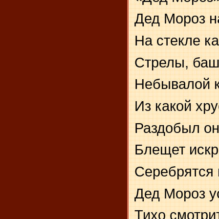
Дед Мороз н
На стекле к
Стрелы, баш
Небывалой к
Из какой хр
Раздобыл он
Блещет искр
Серебрятся 
Дед Мороз у
Тихо смотрит