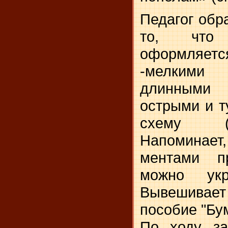
Педагог обр
то, что 
оформляе
-мелкими
длинными
острыми и т
схе­му (
Напоминае
ментами пр
можно укра
Вывешивает
пособие "Бу
По ходу за