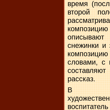
время (по­с
второй пол
рассматрив
компо­зицию
описываю
снежинки и 
композиц
словами, с 
составляю
рассказ.
В само
художествен
воспитатель