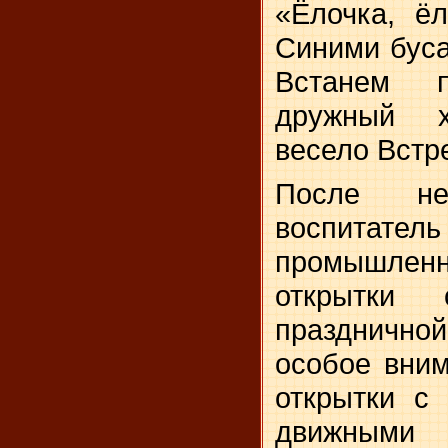
«Ёлочка, ёл
Синими буса
Встанем 
дружный х
весело Встр
После не
воспитатель
промышлен
открытки 
празд­ничн
особое вни
открытки с
движными