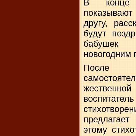
В конце 
показывают
другу, расс
будут поздр
бабушек
новогодним 
После 
самостоя
жественно
воспитател
стихотворен
предлагае
этому стихо