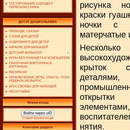
рисунка но
ТЕСТИРОВАНИЕ БУДУЩЕГО
ПЕРВОКЛАССНИКА
краски гуаше
ночки с в
ДОСУГ ДОШКОЛЬНИКА
ПРИХОДИ, СКАЗКА!
матерчатые 
СТИХИ ДЛЯ ДЕТЕЙ
АУДИОКНИГИ ДЛЯ ДЕТЕЙ
Несколько
КАРАОКЕ ДЛЯ МАЛЫШЕЙ
ДЕТСКИЙ ФОЛЬКЛОР
высокохуд
ИГРЫ БЕЗ ПЛАНШЕТА И КОМПЬЮТЕРА
СКАЗОЧНАЯ ВИКТОРИНА В
крыток с
КАРТИНКАХ
РАСКРАСКИ
деталями,
ПРИКЛЮЧЕНИЯ, ИГРЫ, ОПЫТЫ. ПОКА
РЕБЕНОК НЕ ВЫРОС
промышленн
КРОССВОРДЫ ДЛЯ МАЛЫШЕЙ
НЕСКУЧАЙКА
открытки
Форма входа
элементам
Войти через uID
воспитател
Старая форма входа
нятия.
Категории раздела