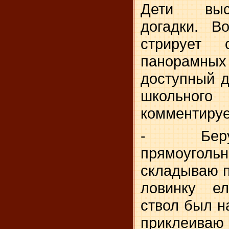
Дети выс
догадки. В
стрирует 
панорамн
доступный д
школьног
комментируе
- Беру
прямоугольни
складываю п
ловинку ел
ствол был н
приклеиваю 