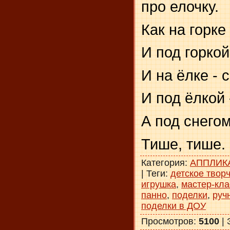
про елочку.
Как на горке 
И под горкой 
И на ёлке - с
И под ёлкой -
А под снегом
Тише, тише.
Категория
:
АППЛИК
|
Теги
:
детское твор
игрушка
,
мастер-кла
панно
,
поделки
,
руч
поделки в ДОУ
Просмотров
:
5100
|