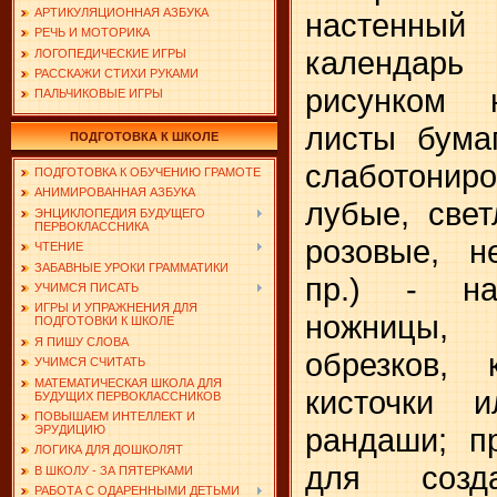
АРТИКУЛЯЦИОННАЯ АЗБУКА
настенны
РЕЧЬ И МОТОРИКА
календар
ЛОГОПЕДИЧЕСКИЕ ИГРЫ
РАССКАЖИ СТИХИ РУКАМИ
рисунком н
ПАЛЬЧИКОВЫЕ ИГРЫ
листы бума
ПОДГОТОВКА К ШКОЛЕ
слаботониро
ПОДГОТОВКА К ОБУЧЕНИЮ ГРАМОТЕ
АНИМИРОВАННАЯ АЗБУКА
лубые, свет
ЭНЦИКЛОПЕДИЯ БУДУЩЕГО
ПЕРВОКЛАССНИКА
розовые, н
ЧТЕНИЕ
ЗАБАВНЫЕ УРОКИ ГРАММАТИКИ
пр.) - на
УЧИМСЯ ПИСАТЬ
ИГРЫ И УПРАЖНЕНИЯ ДЛЯ
ножницы,
ПОДГОТОВКИ К ШКОЛЕ
Я ПИШУ СЛОВА
обрезков,
УЧИМСЯ СЧИТАТЬ
МАТЕМАТИЧЕСКАЯ ШКОЛА ДЛЯ
кисточки 
БУДУЩИХ ПЕРВОКЛАССНИКОВ
ПОВЫШАЕМ ИНТЕЛЛЕКТ И
рандаши; п
ЭРУДИЦИЮ
ЛОГИКА ДЛЯ ДОШКОЛЯТ
для созда
В ШКОЛУ - ЗА ПЯТЕРКАМИ
РАБОТА С ОДАРЕННЫМИ ДЕТЬМИ