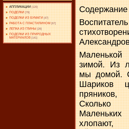
Содержание 
АППЛИКАЦИИ
[120]
ПОДЕЛКИ
[79]
ПОДЕЛКИ ИЗ БУМАГИ
[47]
Воспита
РАБОТА С ПЛАСТИЛИНОМ
[67]
ЛЕПКА ИЗ ГЛИНЫ
стихот
[26]
ПОДЕЛКИ ИЗ ПРИРОДНЫХ
МАТЕРИАЛОВ
[141]
Александров
Маленькой
зимой. Из 
мы домой. 
Шариков ц
пряников,
Сколько
Маленьких
хлопают, 