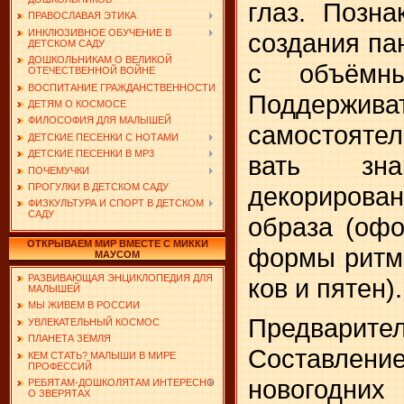
глаз. Позна
ПРАВОСЛАВАЯ ЭТИКА
ИНКЛЮЗИВНОЕ ОБУЧЕНИЕ В
создания па
ДЕТСКОМ САДУ
ДОШКОЛЬНИКАМ О ВЕЛИКОЙ
с объёмны
ОТЕЧЕСТВЕННОЙ ВОЙНЕ
ВОСПИТАНИЕ ГРАЖДАНСТВЕННОСТИ
Поддержив
ДЕТЯМ О КОСМОСЕ
ФИЛОСОФИЯ ДЛЯ МАЛЫШЕЙ
самостояте
ДЕТСКИЕ ПЕСЕНКИ С НОТАМИ
ДЕТСКИЕ ПЕСЕНКИ В MP3
вать зна
ПОЧЕМУЧКИ
декорирован
ПРОГУЛКИ В ДЕТСКОМ САДУ
ФИЗКУЛЬТУРА И СПОРТ В ДЕТСКОМ
САДУ
образа (офо
ОТКРЫВАЕМ МИР ВМЕСТЕ С МИККИ
формы ритм
МАУСОМ
РАЗВИВАЮЩАЯ ЭНЦИКЛОПЕДИЯ ДЛЯ
ков и пятен).
МАЛЫШЕЙ
МЫ ЖИВЕМ В РОССИИ
Предварит
УВЛЕКАТЕЛЬНЫЙ КОСМОС
ПЛАНЕТА ЗЕМЛЯ
Составле
КЕМ СТАТЬ? МАЛЫШИ В МИРЕ
ПРОФЕССИЙ
новогодних
РЕБЯТАМ-ДОШКОЛЯТАМ ИНТЕРЕСНО
О ЗВЕРЯТАХ