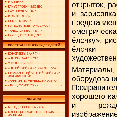
РАСТЕНИЯ
открыток, р
КАК УСТРОЕН ЧЕЛОВЕК
и зари­совк
НАУКА ВОКРУГ НАС
ВЕЛИКИЕ ЛЮДИ
предста
СЕКРЕТЫ МАШИН
ПУТЕШЕСТВИЕ ПО КОСМОСУ
ометрическ
ТАНЕЦ. МУЗЫКА. ТЕАТР
КУХНЯ ДОНАЛЬДА ДАКА
ёлочку», ри
ИНОСТРАННЫЕ ЯЗЫКИ ДЛЯ ДЕТЕЙ
ёлочки 
КОНСПЕКТЫ ЗАНЯТИЙ
художествен
АНГЛИЙСКАЯ АЗБУКА
УЧУ АНГЛИЙСКИЙ
Материалы
АНГЛИЙСКИЙ ЯЗЫК В КАРТИНКАХ
ЦИКЛ ЗАНЯТИЙ "АНГЛИЙСКИЙ ЯЗЫК
оборудовани
ДЛЯ МАЛЫШЕЙ"
ЗАНЯТИЯ ПО НЕМЕЦКОМУ ЯЗЫКУ
Поздравит
ФРАНЦУЗСКИЙ ЯЗЫК
хорошего ка­
ЛОГОПЕД
и рожде
МЕТОДИЧЕСКАЯ РАБОТА
изображе
КОНСПЕКТЫ ЛОГОПЕДИЧЕСКИХ
ЗАНЯТИЙ