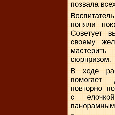
позвала всех
Воспитатель 
поняли пок
Советует в
своему жел
мас­тери
сюрпризом.
В ходе раб
помогает д
повторно по
с елочко
панорам­ным