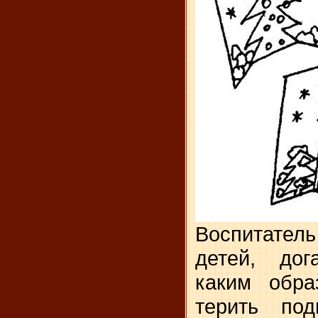
Воспитат
детей, дог
каким обра
терить под