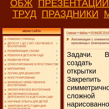
ОБЖ
ПРЕЗЕНТАЦИ
ТРУД
ПРАЗДНИКИ
МЕНЮ САЙТА
Главная
»
Файлы
»
РУЧНОЙ ТРУ
Аппликация с элемента
ГЛАВНАЯ СТРАНИЦА
красавицы» (панорамны
ДЕТИ ОТ 1 ДО 3 ЛЕТ. ОБУЧЕНИЕ И
ВОСПИТАНИЕ
РАЗВИВАЮЩИЕ СКАЗКИ
Задачи. В
РЕБЕНОК В ДЕТСКОМ САДУ
РАЗВИТИЕ РЕЧИ
создать п
ОРИЕНТИРОВАНИЕ В ПРОСТРАНСТВЕ
открытки 
МАТЕМАТИКА
ЛОГИКА ДЛЯ ДОШКОЛЯТ
Закреп
КОНСТРУИРОВАНИЕ
МОРАЛЬНО-НРАВСТВЕННОЕ
симметрич
ВОСПИТАНИЕ
ЭКОЛОГИЧЕСКОЕ ВОСПИТАНИЕ
сложно
ЭКСПЕРИМЕНТАЛЬНАЯ
ДЕЯТЕЛЬНОСТЬ В ДЕТСКОМ САДУ
нарисованно
НАУЧНЫЕ ОПЫТЫ ДЛЯ ДЕТЕЙ
ЗАНЯТИЯ В АРТСТУДИИ ДЛЯ
ДОШКОЛЬНИКОВ