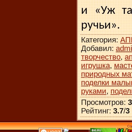
и «Уж та
ручьи».
Категория
:
АП
Добавил
:
adm
творчество
,
а
игрушка
,
маст
природных ма
поделки мал
руками
,
подел
Просмотров
:
3
Рейтинг
:
3.7
/
3
Co