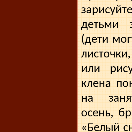
зарисуй
детьми 
(дети мог
листочки,
или рису
клена по
на заня
осень, бр
«Белый с