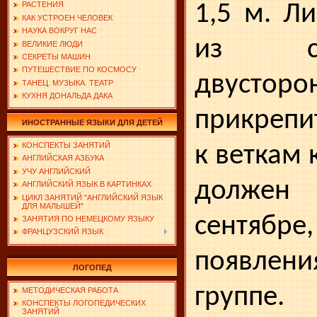
1,5 м. Л
РАСТЕНИЯ
КАК УСТРОЕН ЧЕЛОВЕК
НАУКА ВОКРУГ НАС
из све
ВЕЛИКИЕ ЛЮДИ
СЕКРЕТЫ МАШИН
ПУТЕШЕСТВИЕ ПО КОСМОСУ
двусторо
ТАНЕЦ. МУЗЫКА. ТЕАТР
КУХНЯ ДОНАЛЬДА ДАКА
прикрепи
ИНОСТРАННЫЕ ЯЗЫКИ ДЛЯ ДЕТЕЙ
КОНСПЕКТЫ ЗАНЯТИЙ
к веткам 
АНГЛИЙСКАЯ АЗБУКА
УЧУ АНГЛИЙСКИЙ
должен 
АНГЛИЙСКИЙ ЯЗЫК В КАРТИНКАХ
ЦИКЛ ЗАНЯТИЙ "АНГЛИЙСКИЙ ЯЗЫК
ДЛЯ МАЛЫШЕЙ"
сен­тябр
ЗАНЯТИЯ ПО НЕМЕЦКОМУ ЯЗЫКУ
ФРАНЦУЗСКИЙ ЯЗЫК
появле
ЛОГОПЕД
группе.
МЕТОДИЧЕСКАЯ РАБОТА
КОНСПЕКТЫ ЛОГОПЕДИЧЕСКИХ
ЗАНЯТИЙ