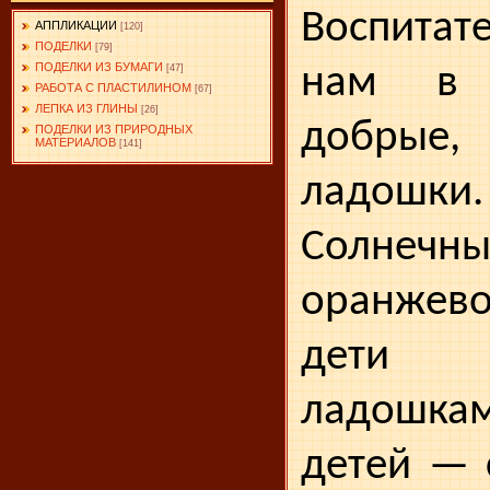
Воспитат
АППЛИКАЦИИ
[120]
ПОДЕЛКИ
[79]
ПОДЕЛКИ ИЗ БУМАГИ
нам в 
[47]
РАБОТА С ПЛАСТИЛИНОМ
[67]
ЛЕПКА ИЗ ГЛИНЫ
[26]
добры
ПОДЕЛКИ ИЗ ПРИРОДНЫХ
МАТЕРИАЛОВ
[141]
ладошки.
Солне
оранже
дети 
ладошка
детей — 