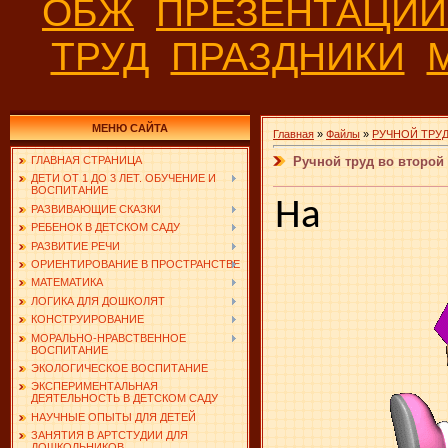
ОБЖ
ПРЕЗЕНТАЦИ
ТРУД
ПРАЗДНИКИ
МЕНЮ САЙТА
Главная
»
Файлы
»
РУЧНОЙ ТРУ
Ручной труд во второй
ГЛАВНАЯ СТРАНИЦА
ДЕТИ ОТ 1 ДО 3 ЛЕТ. ОБУЧЕНИЕ И
ВОСПИТАНИЕ
На
РАЗВИВАЮЩИЕ СКАЗКИ
РЕБЕНОК В ДЕТСКОМ САДУ
РАЗВИТИЕ РЕЧИ
ОРИЕНТИРОВАНИЕ В ПРОСТРАНСТВЕ
МАТЕМАТИКА
ЛОГИКА ДЛЯ ДОШКОЛЯТ
КОНСТРУИРОВАНИЕ
МОРАЛЬНО-НРАВСТВЕННОЕ
ВОСПИТАНИЕ
ЭКОЛОГИЧЕСКОЕ ВОСПИТАНИЕ
ЭКСПЕРИМЕНТАЛЬНАЯ
ДЕЯТЕЛЬНОСТЬ В ДЕТСКОМ САДУ
НАУЧНЫЕ ОПЫТЫ ДЛЯ ДЕТЕЙ
ЗАНЯТИЯ В АРТСТУДИИ ДЛЯ
ДОШКОЛЬНИКОВ