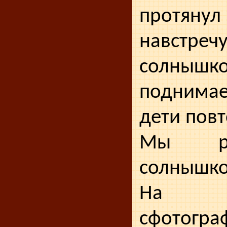
протяну
навстреч
солнышко
поднимае
дети повт
Мы ра
солнышко
На 
сфотогр