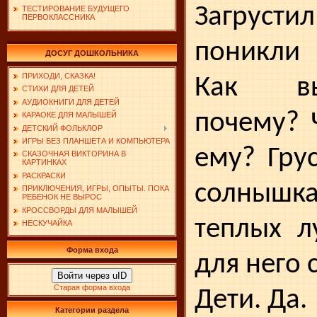
Загруст
ТЕСТИРОВАНИЕ БУДУЩЕГО
ПЕРВОКЛАССНИКА
поникли 
ДОСУГ ДОШКОЛЬНИКА
ПРИХОДИ, СКАЗКА!
Как вы
СТИХИ ДЛЯ ДЕТЕЙ
АУДИОКНИГИ ДЛЯ ДЕТЕЙ
почему? 
КАРАОКЕ ДЛЯ МАЛЫШЕЙ
ДЕТСКИЙ ФОЛЬКЛОР
ИГРЫ БЕЗ ПЛАНШЕТА И КОМПЬЮТЕРА
ему? Гру
СКАЗОЧНАЯ ВИКТОРИНА В
КАРТИНКАХ
РАСКРАСКИ
солныш
ПРИКЛЮЧЕНИЯ, ИГРЫ, ОПЫТЫ. ПОКА
РЕБЕНОК НЕ ВЫРОС
КРОССВОРДЫ ДЛЯ МАЛЫШЕЙ
теплых л
НЕСКУЧАЙКА
Форма входа
для него 
Войти через uID
Старая форма входа
Дети. Да.
Категории раздела