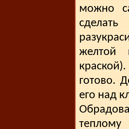
можно са
сделать
разукрас
желтой 
краско
готово. 
его над к
Обрадова
теплому