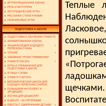
Теплые л
АРТИКУЛЯЦИОННАЯ АЗБУКА
РЕЧЬ И МОТОРИКА
ЛОГОПЕДИЧЕСКИЕ ИГРЫ
Наблюден
РАССКАЖИ СТИХИ РУКАМИ
ПАЛЬЧИКОВЫЕ ИГРЫ
Ласков
ПОДГОТОВКА К ШКОЛЕ
ПОДГОТОВКА К ОБУЧЕНИЮ ГРАМОТЕ
солны
АНИМИРОВАННАЯ АЗБУКА
ЭНЦИКЛОПЕДИЯ БУДУЩЕГО
ПЕРВОКЛАССНИКА
пригревае
ЧТЕНИЕ
ЗАБАВНЫЕ УРОКИ ГРАММАТИКИ
«Потрог
УЧИМСЯ ПИСАТЬ
ИГРЫ И УПРАЖНЕНИЯ ДЛЯ
ПОДГОТОВКИ К ШКОЛЕ
ладошкам
Я ПИШУ СЛОВА
УЧИМСЯ СЧИТАТЬ
МАТЕМАТИЧЕСКАЯ ШКОЛА ДЛЯ
БУДУЩИХ ПЕРВОКЛАССНИКОВ
щечками.
ПОВЫШАЕМ ИНТЕЛЛЕКТ И
ЭРУДИЦИЮ
ЛОГИКА ДЛЯ ДОШКОЛЯТ
Воспитат
В ШКОЛУ - ЗА ПЯТЕРКАМИ
РАБОТА С ОДАРЕННЫМИ ДЕТЬМИ