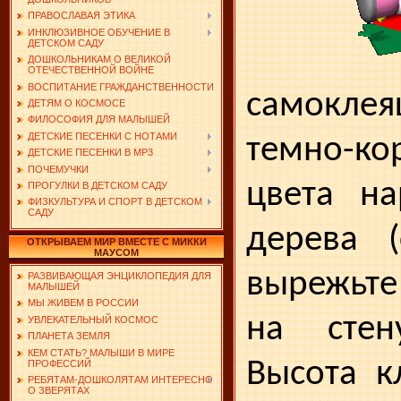
ПРАВОСЛАВАЯ ЭТИКА
ИНКЛЮЗИВНОЕ ОБУЧЕНИЕ В
ДЕТСКОМ САДУ
ДОШКОЛЬНИКАМ О ВЕЛИКОЙ
ОТЕЧЕСТВЕННОЙ ВОЙНЕ
ВОСПИТАНИЕ ГРАЖДАНСТВЕННОСТИ
самокле
ДЕТЯМ О КОСМОСЕ
ФИЛОСОФИЯ ДЛЯ МАЛЫШЕЙ
ДЕТСКИЕ ПЕСЕНКИ С НОТАМИ
темно-ко
ДЕТСКИЕ ПЕСЕНКИ В MP3
ПОЧЕМУЧКИ
цвета на
ПРОГУЛКИ В ДЕТСКОМ САДУ
ФИЗКУЛЬТУРА И СПОРТ В ДЕТСКОМ
САДУ
дерева (
ОТКРЫВАЕМ МИР ВМЕСТЕ С МИККИ
МАУСОМ
вырежьте
РАЗВИВАЮЩАЯ ЭНЦИКЛОПЕДИЯ ДЛЯ
МАЛЫШЕЙ
МЫ ЖИВЕМ В РОССИИ
на стен
УВЛЕКАТЕЛЬНЫЙ КОСМОС
ПЛАНЕТА ЗЕМЛЯ
КЕМ СТАТЬ? МАЛЫШИ В МИРЕ
Высота к
ПРОФЕССИЙ
РЕБЯТАМ-ДОШКОЛЯТАМ ИНТЕРЕСНО
О ЗВЕРЯТАХ