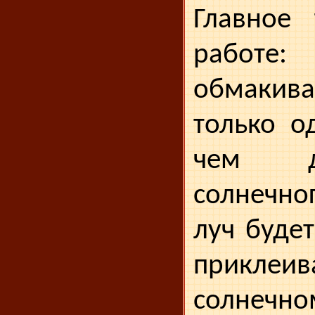
Главное 
работ
обмакив
только о
чем д
солнечно
луч будет
прикле
солнечно