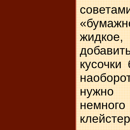
совет
«бумаж
жидко
добави
кусочки 
наоборо
нужно
немног
клейст