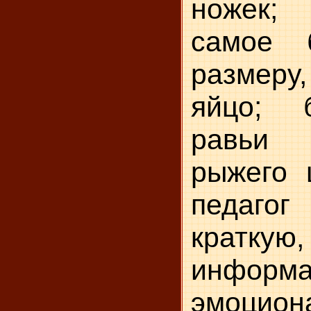
ножек;
самое 
размеру
яйцо; 
равьи 
рыжего 
пе­даг
крат
информ
эмоцион