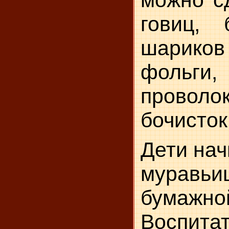
можно сд
говиц, 
шарик
фольги, 
провол
бочисток
Дети нач
мурав
бумажн
Воспитат