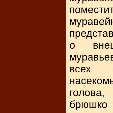
помес
муравейн
предста
о вне
муравьев
всех 
насеко
голова
брюшк