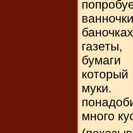
попро
ванночки
ба­ночк
газеты
бумаги
который 
муки
понадоб
много ку