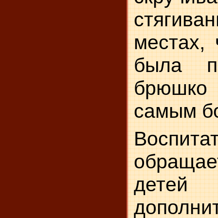
стягив
мес­тах,
была п
брюш­к
самым б
Воспита
обраща
дет
дополни