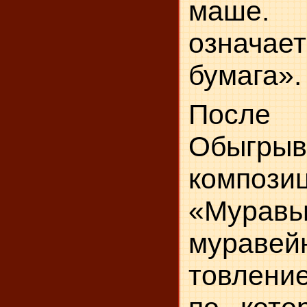
маше. 
означа
бумага».
После
Обыгрыв
компози­
«Мура
муравей
товлени