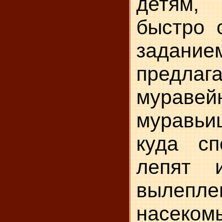
детям
быстро 
задани
предлага
муравей
муравь
куда сп
лепят 
вылепле
насеком