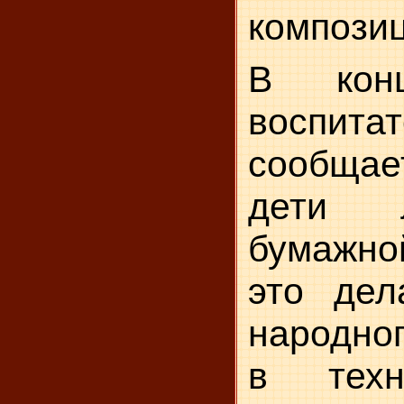
компози
В конц
воспита
сообщает
дети 
бумажной
это дел
народног
в техн