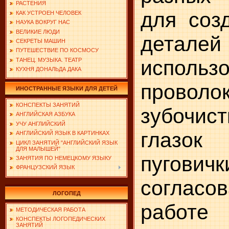
РАСТЕНИЯ
для соз
КАК УСТРОЕН ЧЕЛОВЕК
НАУКА ВОКРУГ НАС
ВЕЛИКИЕ ЛЮДИ
деталей
СЕКРЕТЫ МАШИН
ПУТЕШЕСТВИЕ ПО КОСМОСУ
ис­польз
ТАНЕЦ. МУЗЫКА. ТЕАТР
КУХНЯ ДОНАЛЬДА ДАКА
проволо
ИНОСТРАННЫЕ ЯЗЫКИ ДЛЯ ДЕТЕЙ
КОНСПЕКТЫ ЗАНЯТИЙ
зубочи
АНГЛИЙСКАЯ АЗБУКА
УЧУ АНГЛИЙСКИЙ
глазок
АНГЛИЙСКИЙ ЯЗЫК В КАРТИНКАХ
ЦИКЛ ЗАНЯТИЙ "АНГЛИЙСКИЙ ЯЗЫК
ДЛЯ МАЛЫШЕЙ"
пуговичк
ЗАНЯТИЯ ПО НЕМЕЦКОМУ ЯЗЫКУ
ФРАНЦУЗСКИЙ ЯЗЫК
соглас
ЛОГОПЕД
работе 
МЕТОДИЧЕСКАЯ РАБОТА
КОНСПЕКТЫ ЛОГОПЕДИЧЕСКИХ
ЗАНЯТИЙ