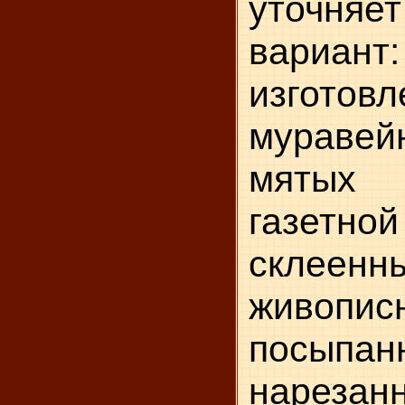
уточняе
вариант:
изготовл
мурав
мяты
газетн
склеен
живопи
посыпа
нарезан