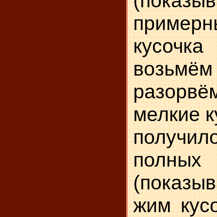
(показыв
пример
кусочк
возьмё
разор
мелкие к
получ
полных
(показыв
жим кусо