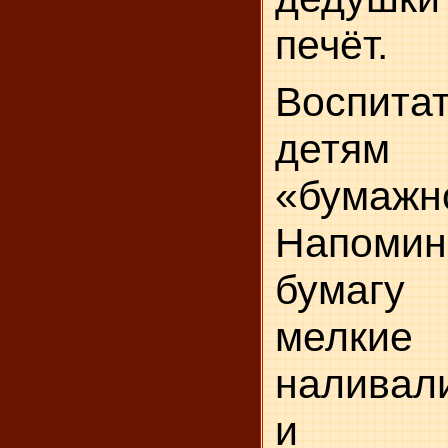
печёт.
Воспитат
детям
«бумаж
Напоми
бу­маг
мелкие 
налива­л
и х