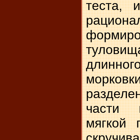
теста, 
рациона
формиро
тулови
длинно
морковк
раздел
части 
мягкой п
скручива