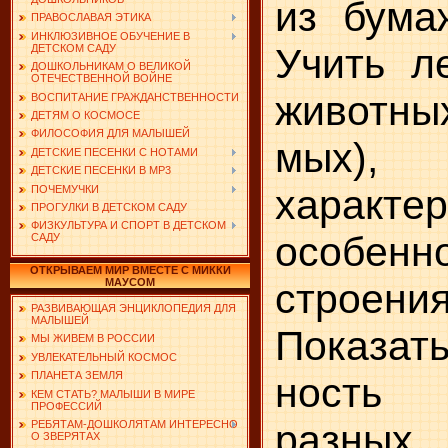
из бума
ПРАВОСЛАВАЯ ЭТИКА
ИНКЛЮЗИВНОЕ ОБУЧЕНИЕ В
Учить л
ДЕТСКОМ САДУ
ДОШКОЛЬНИКАМ О ВЕЛИКОЙ
ОТЕЧЕСТВЕННОЙ ВОЙНЕ
животн
ВОСПИТАНИЕ ГРАЖДАНСТВЕННОСТИ
ДЕТЯМ О КОСМОСЕ
ФИЛОСОФИЯ ДЛЯ МАЛЫШЕЙ
мых), 
ДЕТСКИЕ ПЕСЕНКИ С НОТАМИ
ДЕТСКИЕ ПЕСЕНКИ В MP3
характе
ПОЧЕМУЧКИ
ПРОГУЛКИ В ДЕТСКОМ САДУ
ФИЗКУЛЬТУРА И СПОРТ В ДЕТСКОМ
особенно
САДУ
ОТКРЫВАЕМ МИР ВМЕСТЕ С МИККИ
строени
МАУСОМ
РАЗВИВАЮЩАЯ ЭНЦИКЛОПЕДИЯ ДЛЯ
МАЛЫШЕЙ
Показа
МЫ ЖИВЕМ В РОССИИ
УВЛЕКАТЕЛЬНЫЙ КОСМОС
ПЛАНЕТА ЗЕМЛЯ
ность 
КЕМ СТАТЬ? МАЛЫШИ В МИРЕ
ПРОФЕССИЙ
разных
РЕБЯТАМ-ДОШКОЛЯТАМ ИНТЕРЕСНО
О ЗВЕРЯТАХ