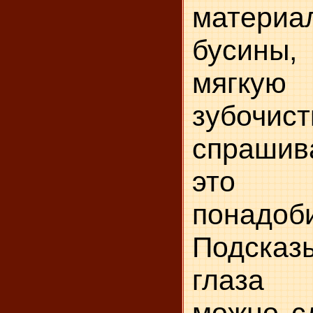
материал
бусины
мягкую
зубоч
спрашива
это
понадоби
Подска
глаза 