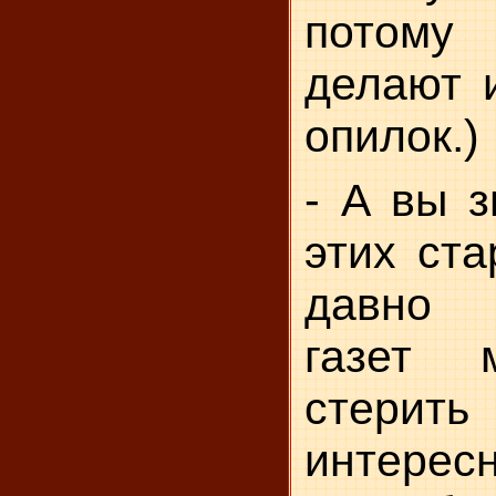
потому
делают 
опилок.)
- А вы з
этих ста
давно 
газет 
стерить
интересн