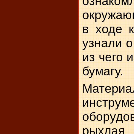
ознак
окружа
в ходе к
узнали о 
из чего 
бумагу.
Материа
инструм
оборудов
рыхла