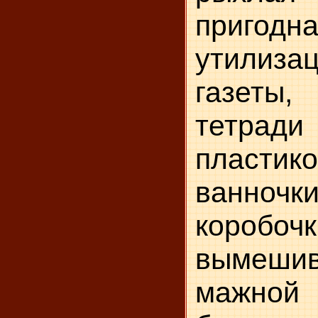
приго
утилиза
газеты
тетрад
пластик
ванн
короб
вымеши
мажно