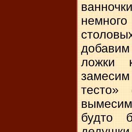
ванноч
немного
столов
доба­вим
ложки 
заме­си
тесто» (
вы­месим
будто 
дедушк