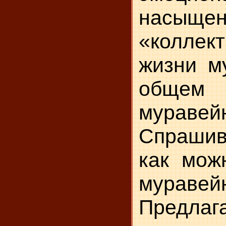
насыщен
«коллек
жизни м
об­щем
муравей
Спрашива
как мож
мура­вей
Предл