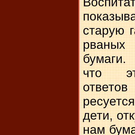
Воспита
показы
старую г
рваных
бумаги.
что э
ответ
ресуетс
дети, от
нам бума