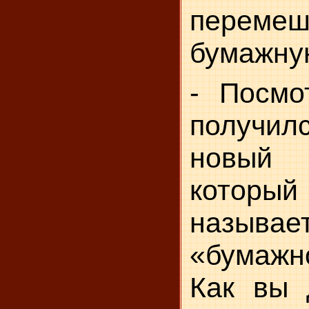
перемеш
бумажну
- Посмо
получил
новый 
котор
называет
«бумаж
Как вы 