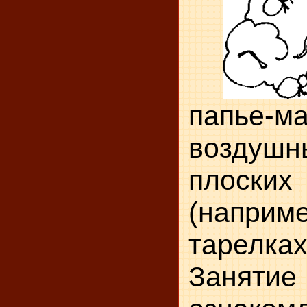
папье
воздуш­н
плоск
(напр
тарелках
Заня