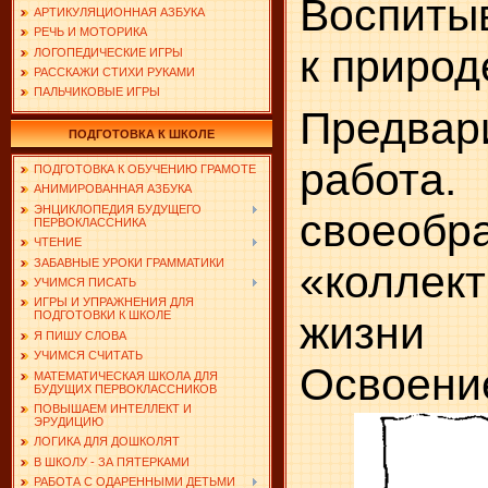
Воспиты
АРТИКУЛЯЦИОННАЯ АЗБУКА
РЕЧЬ И МОТОРИКА
к природ
ЛОГОПЕДИЧЕСКИЕ ИГРЫ
РАССКАЖИ СТИХИ РУКАМИ
ПАЛЬЧИКОВЫЕ ИГРЫ
Предвар
ПОДГОТОВКА К ШКОЛЕ
работа
ПОДГОТОВКА К ОБУЧЕНИЮ ГРАМОТЕ
АНИМИРОВАННАЯ АЗБУКА
ЭНЦИКЛОПЕДИЯ БУДУЩЕГО
свое­обр
ПЕРВОКЛАССНИКА
ЧТЕНИЕ
ЗАБАВНЫЕ УРОКИ ГРАММАТИКИ
«коллек
УЧИМСЯ ПИСАТЬ
ИГРЫ И УПРАЖНЕНИЯ ДЛЯ
жизни 
ПОДГОТОВКИ К ШКОЛЕ
Я ПИШУ СЛОВА
УЧИМСЯ СЧИТАТЬ
Освоен
МАТЕМАТИЧЕСКАЯ ШКОЛА ДЛЯ
БУДУЩИХ ПЕРВОКЛАССНИКОВ
ПОВЫШАЕМ ИНТЕЛЛЕКТ И
ЭРУДИЦИЮ
ЛОГИКА ДЛЯ ДОШКОЛЯТ
В ШКОЛУ - ЗА ПЯТЕРКАМИ
РАБОТА С ОДАРЕННЫМИ ДЕТЬМИ