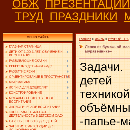
ОБЖ
ПРЕЗЕНТАЦИ
ТРУД
ПРАЗДНИКИ
МЕНЮ САЙТА
Главная
»
Файлы
»
РУЧНОЙ ТРУ
Лепка из бумажной мас
ГЛАВНАЯ СТРАНИЦА
муравейнике»
ДЕТИ ОТ 1 ДО 3 ЛЕТ. ОБУЧЕНИЕ И
ВОСПИТАНИЕ
РАЗВИВАЮЩИЕ СКАЗКИ
Задачи.
РЕБЕНОК В ДЕТСКОМ САДУ
РАЗВИТИЕ РЕЧИ
детей
ОРИЕНТИРОВАНИЕ В ПРОСТРАНСТВЕ
МАТЕМАТИКА
ЛОГИКА ДЛЯ ДОШКОЛЯТ
техник
КОНСТРУИРОВАНИЕ
МОРАЛЬНО-НРАВСТВЕННОЕ
ВОСПИТАНИЕ
объёмн
ЭКОЛОГИЧЕСКОЕ ВОСПИТАНИЕ
ЭКСПЕРИМЕНТАЛЬНАЯ
ДЕЯТЕЛЬНОСТЬ В ДЕТСКОМ САДУ
-папье-
НАУЧНЫЕ ОПЫТЫ ДЛЯ ДЕТЕЙ
ЗАНЯТИЯ В АРТСТУДИИ ДЛЯ
ДОШКОЛЬНИКОВ