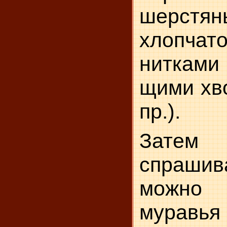
шерст
хлопчат
нитками
щими хво
пр.).
Затем 
спрашива
можно
муравья 