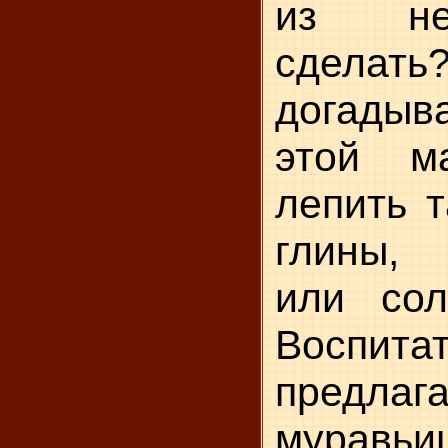
из не
сдела
догадыва
этой м
лепить т
глины,
или солё
Воспита
предлаг
му­ра