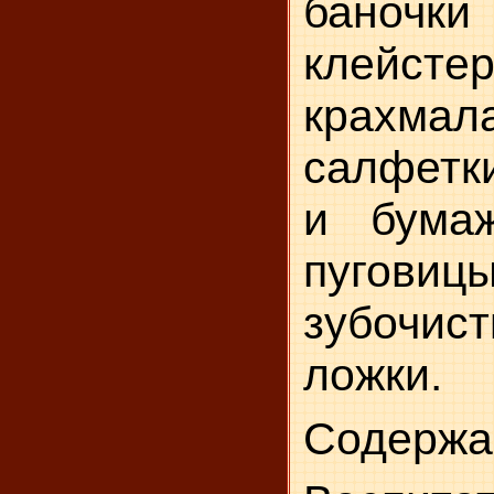
баночк
клей­сте
крахмал
салфетк
и бумаж
пуговицы
зубочист
ложки.
Содержа