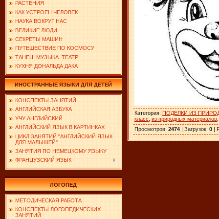
РАСТЕНИЯ
КАК УСТРОЕН ЧЕЛОВЕК
НАУКА ВОКРУГ НАС
ВЕЛИКИЕ ЛЮДИ
СЕКРЕТЫ МАШИН
ПУТЕШЕСТВИЕ ПО КОСМОСУ
ТАНЕЦ. МУЗЫКА. ТЕАТР
КУХНЯ ДОНАЛЬДА ДАКА
ИНОСТРАННЫЕ ЯЗЫКИ ДЛЯ ДЕТЕЙ
КОНСПЕКТЫ ЗАНЯТИЙ
АНГЛИЙСКАЯ АЗБУКА
Категория
:
ПОДЕЛКИ ИЗ ПРИРО
УЧУ АНГЛИЙСКИЙ
класс
,
из природных материалов
АНГЛИЙСКИЙ ЯЗЫК В КАРТИНКАХ
Просмотров
:
2474
|
Загрузок
:
0
|
ЦИКЛ ЗАНЯТИЙ "АНГЛИЙСКИЙ ЯЗЫК
ДЛЯ МАЛЫШЕЙ"
ЗАНЯТИЯ ПО НЕМЕЦКОМУ ЯЗЫКУ
ФРАНЦУЗСКИЙ ЯЗЫК
ЛОГОПЕД
МЕТОДИЧЕСКАЯ РАБОТА
КОНСПЕКТЫ ЛОГОПЕДИЧЕСКИХ
ЗАНЯТИЙ