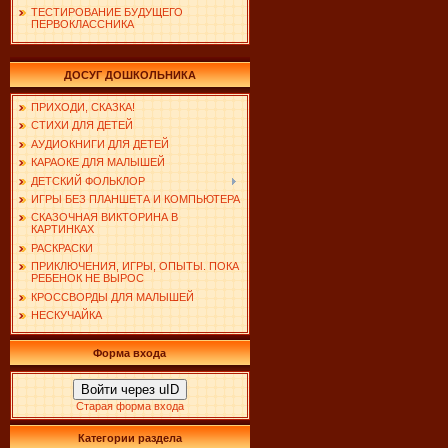
ТЕСТИРОВАНИЕ БУДУЩЕГО
ПЕРВОКЛАССНИКА
ДОСУГ ДОШКОЛЬНИКА
ПРИХОДИ, СКАЗКА!
СТИХИ ДЛЯ ДЕТЕЙ
АУДИОКНИГИ ДЛЯ ДЕТЕЙ
КАРАОКЕ ДЛЯ МАЛЫШЕЙ
ДЕТСКИЙ ФОЛЬКЛОР
ИГРЫ БЕЗ ПЛАНШЕТА И КОМПЬЮТЕРА
СКАЗОЧНАЯ ВИКТОРИНА В
КАРТИНКАХ
РАСКРАСКИ
ПРИКЛЮЧЕНИЯ, ИГРЫ, ОПЫТЫ. ПОКА
РЕБЕНОК НЕ ВЫРОС
КРОССВОРДЫ ДЛЯ МАЛЫШЕЙ
НЕСКУЧАЙКА
Форма входа
Войти через uID
Старая форма входа
Категории раздела