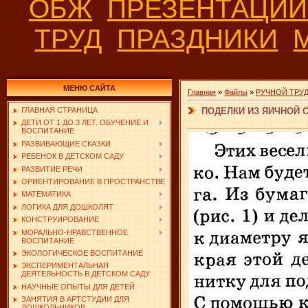
ОБЖ
ПРЕЗЕНТАЦИ
ТРУД
ПРАЗДНИКИ
МЕНЮ САЙТА
Главная
»
Файлы
»
РУЧНОЙ ТРУ
ПОДЕЛКИ ИЗ ЯИЧНОЙ 
ГЛАВНАЯ СТРАНИЦА
ДЕТИ ОТ 1 ДО 3 ЛЕТ. ОБУЧЕНИЕ И
ВОСПИТАНИЕ
РАЗВИВАЮЩИЕ СКАЗКИ
РЕБЕНОК В ДЕТСКОМ САДУ
РАЗВИТИЕ РЕЧИ
ОРИЕНТИРОВАНИЕ В ПРОСТРАНСТВЕ
МАТЕМАТИКА
ЛОГИКА ДЛЯ ДОШКОЛЯТ
КОНСТРУИРОВАНИЕ
МОРАЛЬНО-НРАВСТВЕННОЕ
ВОСПИТАНИЕ
ЭКОЛОГИЧЕСКОЕ ВОСПИТАНИЕ
ЭКСПЕРИМЕНТАЛЬНАЯ
ДЕЯТЕЛЬНОСТЬ В ДЕТСКОМ САДУ
НАУЧНЫЕ ОПЫТЫ ДЛЯ ДЕТЕЙ
ЗАНЯТИЯ В АРТСТУДИИ ДЛЯ
ДОШКОЛЬНИКОВ