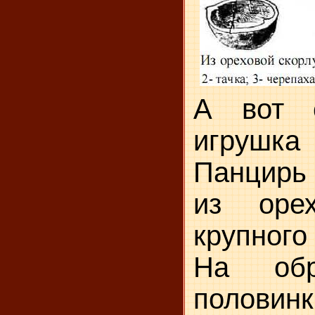
А вот 
игрушк
Панцирь 
из орех
крупного
На обр
половинк