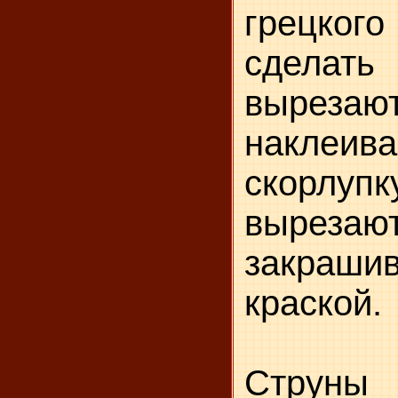
грецко
сделать
вырезаю
наклеи
скорлупк
выре
закраш
краской.
Струны