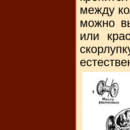
между ко
можно в
или крас
скорлу
естестве