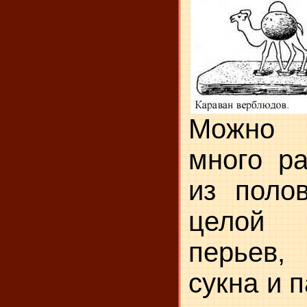
Можно 
много р
из поло
целой 
перьев,
сукна и 