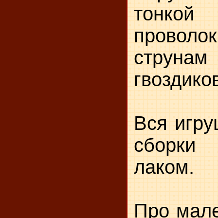
тонко
проволо
струн
гвоздиков
Вся игру
сборки
лаком.
Про мале