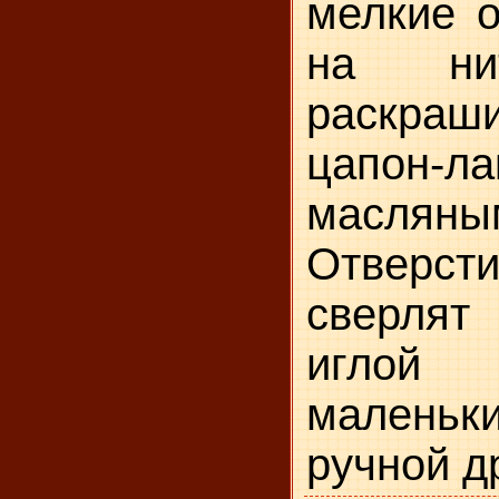
мелкие 
на ни
раскраш
цапон
маслян
Отверс
сверля
иглой
мален
ручной д