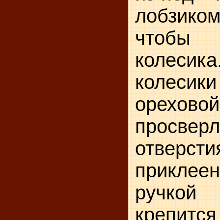
лобзико
чтобы 
колеси
колесик
орехов
просв
отверсти
прикле
ручкой
крепитс