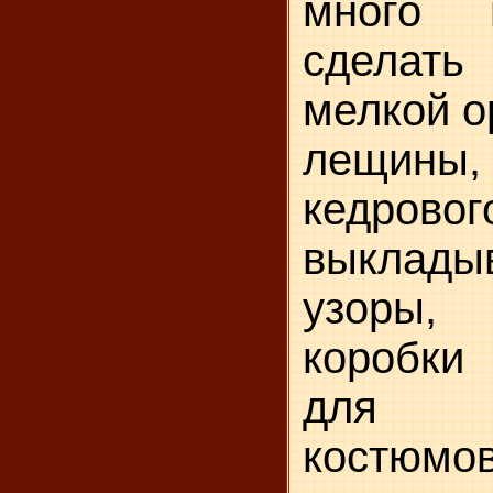
много 
сделат
мелкой о
лещины
кедрово
выклады
узоры,
коробки
для к
костюмов