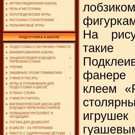
лобзик
АРТИКУЛЯЦИОННАЯ АЗБУКА
РЕЧЬ И МОТОРИКА
ЛОГОПЕДИЧЕСКИЕ ИГРЫ
фигурка
РАССКАЖИ СТИХИ РУКАМИ
ПАЛЬЧИКОВЫЕ ИГРЫ
На рис
ПОДГОТОВКА К ШКОЛЕ
таки
ПОДГОТОВКА К ОБУЧЕНИЮ ГРАМОТЕ
АНИМИРОВАННАЯ АЗБУКА
Подкле
ЭНЦИКЛОПЕДИЯ БУДУЩЕГО
ПЕРВОКЛАССНИКА
ЧТЕНИЕ
фанере
ЗАБАВНЫЕ УРОКИ ГРАММАТИКИ
УЧИМСЯ ПИСАТЬ
ИГРЫ И УПРАЖНЕНИЯ ДЛЯ
клеем «
ПОДГОТОВКИ К ШКОЛЕ
Я ПИШУ СЛОВА
столяр
УЧИМСЯ СЧИТАТЬ
МАТЕМАТИЧЕСКАЯ ШКОЛА ДЛЯ
БУДУЩИХ ПЕРВОКЛАССНИКОВ
игруше
ПОВЫШАЕМ ИНТЕЛЛЕКТ И
ЭРУДИЦИЮ
ЛОГИКА ДЛЯ ДОШКОЛЯТ
гуашевы
В ШКОЛУ - ЗА ПЯТЕРКАМИ
РАБОТА С ОДАРЕННЫМИ ДЕТЬМИ