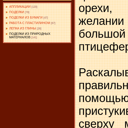
орехи,
АППЛИКАЦИИ
[120]
ПОДЕЛКИ
[79]
желании
ПОДЕЛКИ ИЗ БУМАГИ
[47]
РАБОТА С ПЛАСТИЛИНОМ
[67]
ЛЕПКА ИЗ ГЛИНЫ
[26]
боль
ПОДЕЛКИ ИЗ ПРИРОДНЫХ
МАТЕРИАЛОВ
[141]
птицефе
Раскалы
правиль
помо
присту
сверху 