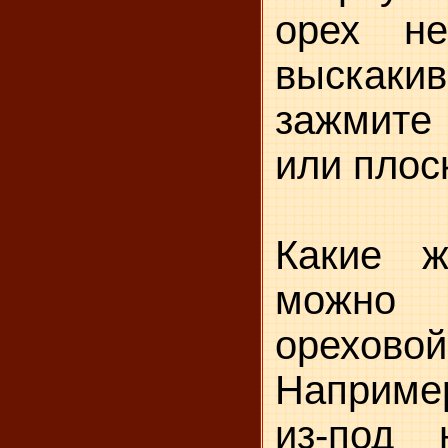
орех н
выскак
зажмите
или плос
Какие 
можно
орехов
Например
из-под 