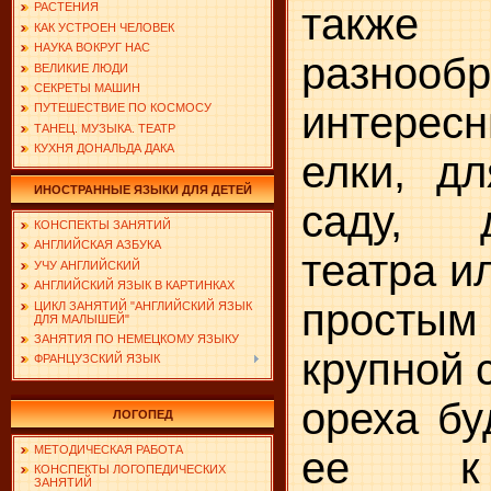
такж
РАСТЕНИЯ
КАК УСТРОЕН ЧЕЛОВЕК
НАУКА ВОКРУГ НАС
разнообр
ВЕЛИКИЕ ЛЮДИ
СЕКРЕТЫ МАШИН
интерес
ПУТЕШЕСТВИЕ ПО КОСМОСУ
ТАНЕЦ. МУЗЫКА. ТЕАТР
КУХНЯ ДОНАЛЬДА ДАКА
елки, д
ИНОСТРАННЫЕ ЯЗЫКИ ДЛЯ ДЕТЕЙ
саду, 
КОНСПЕКТЫ ЗАНЯТИЙ
АНГЛИЙСКАЯ АЗБУКА
театра и
УЧУ АНГЛИЙСКИЙ
АНГЛИЙСКИЙ ЯЗЫК В КАРТИНКАХ
просты
ЦИКЛ ЗАНЯТИЙ "АНГЛИЙСКИЙ ЯЗЫК
ДЛЯ МАЛЫШЕЙ"
ЗАНЯТИЯ ПО НЕМЕЦКОМУ ЯЗЫКУ
крупной 
ФРАНЦУЗСКИЙ ЯЗЫК
ореха бу
ЛОГОПЕД
МЕТОДИЧЕСКАЯ РАБОТА
ее к 
КОНСПЕКТЫ ЛОГОПЕДИЧЕСКИХ
ЗАНЯТИЙ