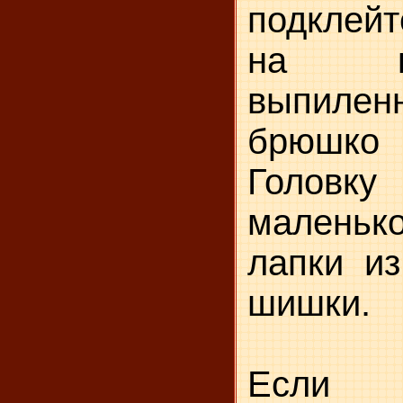
подклей
на к
выпиле
брюшк
Головк
малень
лапки и
шишки.
Если