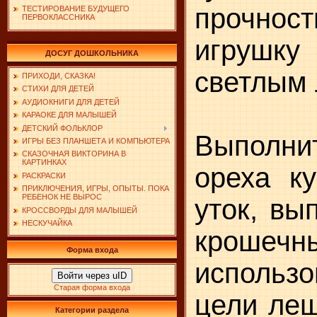
прочн
ТЕСТИРОВАНИЕ БУДУЩЕГО
ПЕРВОКЛАССНИКА
игрушку
ДОСУГ ДОШКОЛЬНИКА
светлым 
ПРИХОДИ, СКАЗКА!
СТИХИ ДЛЯ ДЕТЕЙ
АУДИОКНИГИ ДЛЯ ДЕТЕЙ
КАРАОКЕ ДЛЯ МАЛЫШЕЙ
ДЕТСКИЙ ФОЛЬКЛОР
Выполни
ИГРЫ БЕЗ ПЛАНШЕТА И КОМПЬЮТЕРА
СКАЗОЧНАЯ ВИКТОРИНА В
КАРТИНКАХ
ореха ку
РАСКРАСКИ
ПРИКЛЮЧЕНИЯ, ИГРЫ, ОПЫТЫ. ПОКА
РЕБЕНОК НЕ ВЫРОС
уток, вы
КРОССВОРДЫ ДЛЯ МАЛЫШЕЙ
НЕСКУЧАЙКА
кроше
Форма входа
исполь
Войти через uID
Старая форма входа
цели ле
Категории раздела