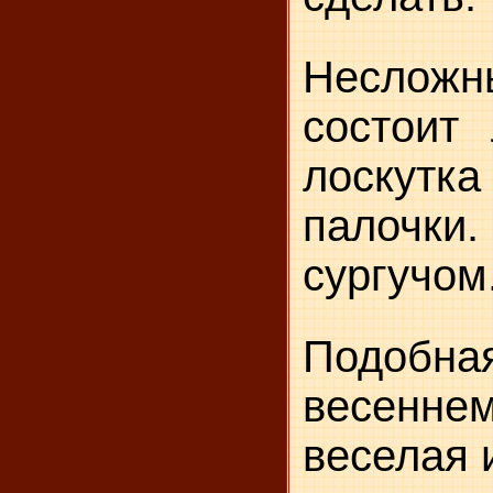
Несло
состоит
лоскутк
палочки.
сургучом
Подобн
весенн
веселая 