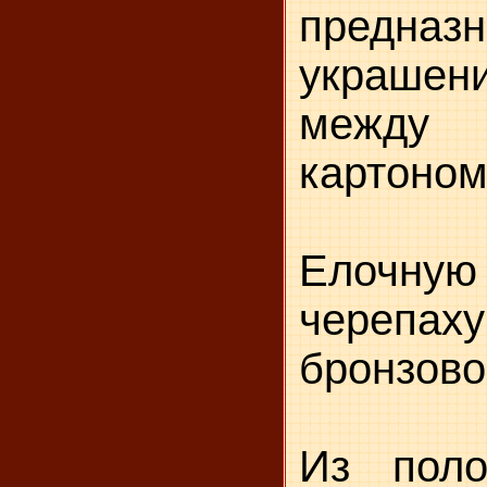
предн
украшен
между
картоном
Елочн
черепах
бронзово
Из поло