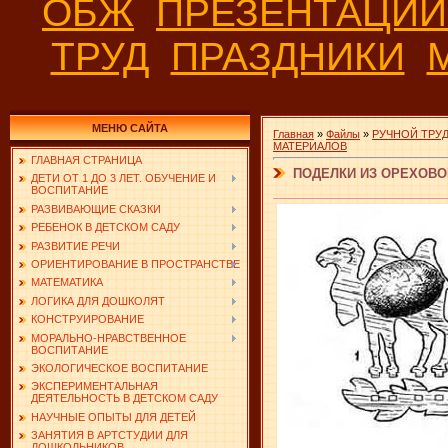
ОБЖ
ПРЕЗЕНТАЦИ
ТРУД
ПРАЗДНИКИ
МЕНЮ САЙТА
Главная
»
Файлы
»
РУЧНОЙ ТРУ
МАТЕРИАЛОВ
ГЛАВНАЯ СТРАНИЦА
ПОДЕЛКИ ИЗ ОРЕХОВО
ДЕТИ ОТ 1 ДО 3 ЛЕТ. ОБУЧЕНИЕ И
ВОСПИТАНИЕ
РАЗВИВАЮЩИЕ СКАЗКИ
РЕБЕНОК В ДЕТСКОМ САДУ
РАЗВИТИЕ РЕЧИ
ОРИЕНТИРОВАНИЕ В ПРОСТРАНСТВЕ
МАТЕМАТИКА
ЛОГИКА ДЛЯ ДОШКОЛЯТ
КОНСТРУИРОВАНИЕ
МОРАЛЬНО-НРАВСТВЕННОЕ
ВОСПИТАНИЕ
ЭКОЛОГИЧЕСКОЕ ВОСПИТАНИЕ
ЭКСПЕРИМЕНТАЛЬНАЯ
ДЕЯТЕЛЬНОСТЬ В ДЕТСКОМ САДУ
НАУЧНЫЕ ОПЫТЫ ДЛЯ ДЕТЕЙ
ЗАНЯТИЯ В АРТСТУДИИ ДЛЯ
ДОШКОЛЬНИКОВ