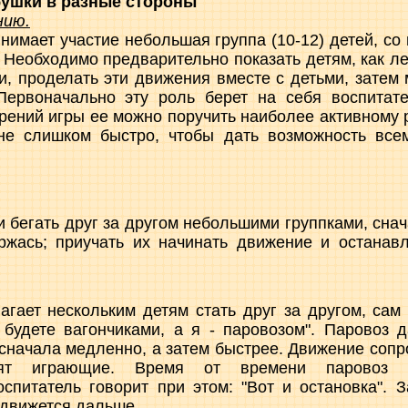
бушки в разные стороны
нию.
нимает участие небольшая группа (10-12) детей, с
 Необходимо предварительно показать детям, как ле
, проделать эти движения вместе с детьми, затем 
Первоначально эту роль берет на себя воспитате
рений игры ее можно поручить наиболее активному 
не слишком быстро, чтобы дать возможность все
и бегать друг за другом небольшими группками, сна
ржась; приучать их начинать движение и останав
гает нескольким детям стать друг за другом, сам
 будете вагончиками, а я - паровозом". Паровоз д
 сначала медленно, а затем быстрее. Движение сопр
сят играющие. Время от времени паровоз
оспитатель говорит при этом: "Вот и остановка". 
д движется дальше.