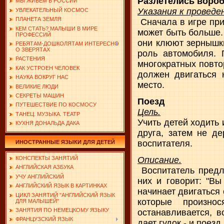
Разлетелись воро
МЫ ЖИВЕМ В РОССИИ
Указания к проведе
УВЛЕКАТЕЛЬНЫЙ КОСМОС
ПЛАНЕТА ЗЕМЛЯ
Сначала в игре при
КЕМ СТАТЬ? МАЛЫШИ В МИРЕ
может быть больше.
ПРОФЕССИЙ
они клюют зернышки
РЕБЯТАМ-ДОШКОЛЯТАМ ИНТЕРЕСНО
О ЗВЕРЯТАХ
роль автомобиля. 
РАСТЕНИЯ
многократных повто
КАК УСТРОЕН ЧЕЛОВЕК
должен двигаться 
НАУКА ВОКРУГ НАС
место.
ВЕЛИКИЕ ЛЮДИ
СЕКРЕТЫ МАШИН
Поезд
ПУТЕШЕСТВИЕ ПО КОСМОСУ
Цель.
ТАНЕЦ. МУЗЫКА. ТЕАТР
Учить детей ходить 
КУХНЯ ДОНАЛЬДА ДАКА
друга, затем не де
воспитателя.
ИНОСТРАННЫЕ ЯЗЫКИ ДЛЯ ДЕТЕЙ
Описание.
КОНСПЕКТЫ ЗАНЯТИЙ
АНГЛИЙСКАЯ АЗБУКА
Воспитатель предла
УЧУ АНГЛИЙСКИЙ
них и говорит: "Вы
АНГЛИЙСКИЙ ЯЗЫК В КАРТИНКАХ
начинает двигаться
ЦИКЛ ЗАНЯТИЙ "АНГЛИЙСКИЙ ЯЗЫК
которые произно
ДЛЯ МАЛЫШЕЙ"
ЗАНЯТИЯ ПО НЕМЕЦКОМУ ЯЗЫКУ
останавливается, в
ФРАНЦУЗСКИЙ ЯЗЫК
дает гудок - и поез