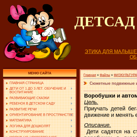
ДЕТСА
ЭТИКА ДЛЯ МАЛЫШ
О
МЕНЮ САЙТА
Главная
»
Файлы
»
ФИЗКУЛЬТУРА
Сюжетные подвижные иг
ГЛАВНАЯ СТРАНИЦА
ДЕТИ ОТ 1 ДО 3 ЛЕТ. ОБУЧЕНИЕ И
ВОСПИТАНИЕ
Воробушки и авто
РАЗВИВАЮЩИЕ СКАЗКИ
Цель.
РЕБЕНОК В ДЕТСКОМ САДУ
Приучать детей бег
РАЗВИТИЕ РЕЧИ
движение и менять е
ОРИЕНТИРОВАНИЕ В ПРОСТРАНСТВЕ
МАТЕМАТИКА
Описание.
ЛОГИКА ДЛЯ ДОШКОЛЯТ
Дети садятся на с
КОНСТРУИРОВАНИЕ