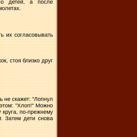
о детей, а после
молетах.
ть их согласовывать
ок, стоя близко друг
ь не скажет: "Лопнул
 этом: "Хлоп!" Можно
 круга, по-прежнему
т. Затем дети снова