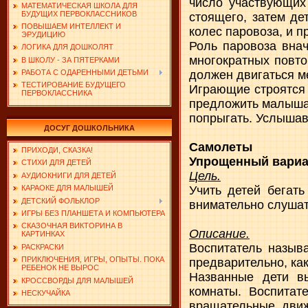
число участвующих
МАТЕМАТИЧЕСКАЯ ШКОЛА ДЛЯ
БУДУЩИХ ПЕРВОКЛАССНИКОВ
стоящего, затем де
ПОВЫШАЕМ ИНТЕЛЛЕКТ И
колес паровоза, и пр
ЭРУДИЦИЮ
Роль паровоза вна
ЛОГИКА ДЛЯ ДОШКОЛЯТ
многократных повто
В ШКОЛУ - ЗА ПЯТЕРКАМИ
должен двигаться м
РАБОТА С ОДАРЕННЫМИ ДЕТЬМИ
ТЕСТИРОВАНИЕ БУДУЩЕГО
Играющие строятся 
ПЕРВОКЛАССНИКА
предложить малышам
попрыгать. Услышав 
ДОСУГ ДОШКОЛЬНИКА
Самолеты
ПРИХОДИ, СКАЗКА!
Упрощенный вариа
СТИХИ ДЛЯ ДЕТЕЙ
Цель.
АУДИОКНИГИ ДЛЯ ДЕТЕЙ
Учить детей бегать
КАРАОКЕ ДЛЯ МАЛЫШЕЙ
ДЕТСКИЙ ФОЛЬКЛОР
внимательно слушат
ИГРЫ БЕЗ ПЛАНШЕТА И КОМПЬЮТЕРА
СКАЗОЧНАЯ ВИКТОРИНА В
Описание.
КАРТИНКАХ
Воспитатель называ
РАСКРАСКИ
ПРИКЛЮЧЕНИЯ, ИГРЫ, ОПЫТЫ. ПОКА
предварительно, как
РЕБЕНОК НЕ ВЫРОС
Названные дети в
КРОССВОРДЫ ДЛЯ МАЛЫШЕЙ
комнаты. Воспитате
НЕСКУЧАЙКА
вращательные движ