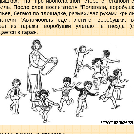
дышках. На противоположной стороне становитс
иль. После слов воспитателя "Полетели, воробушк
льев, бегают по площадке, размахивая руками-крыл
тателя "Автомобиль едет, летите, воробушки, в
ает из гаража, воробушки улетают в гнезда (са
ается в гараж.