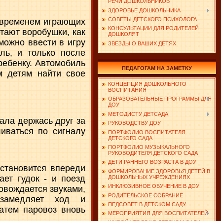
РЕЧИ ДОШКОЛЬНИКОВ
ЗДОРОВЬЕ ДОШКОЛЬНИКА
СОВЕТЫ ДЕТСКОГО ПСИХОЛОГА
о временем играющих
КОНСУЛЬТАЦИИ ДЛЯ РОДИТЕЛЕЙ
тают воробушки, как
ДОШКОЛЯТ
можно ввести в игру
ЗВЕЗДЫ О ВАШИХ ДЕТЯХ
ль, и только после
ребенку. Автомобиль
ПЕДАГОГАМ НА ЗАМЕТКУ
м детям найти свое
КОНЦЕПЦИЯ ДОШКОЛЬНОГО
ВОСПИТАНИЯ
ОБРАЗОВАТЕЛЬНЫЕ ПРОГРАММЫ ДЛЯ
ДОУ
МЕТОДИСТУ ДЕТСАДА
чала держась друг за
РУКОВОДСТВУ ДОУ
ливаться по сигналу
ПОРТФОЛИО ВОСПИТАТЕЛЯ
ДЕТСКОГО САДА
ПОРТФОЛИО МУЗЫКАЛЬНОГО
РУКОВОДИТЕЛЯ ДЕТСКОГО САДА
ДЕТИ РАННЕГО ВОЗРАСТА В ДОУ
 становится впереди
ФОРМИРОВАНИЕ ЗДОРОВЬЯ ДЕТЕЙ В
ает гудок - и поезд
ДОШКОЛЬНЫХ УЧРЕЖДЕНИЯХ
ИНКЛЮЗИВНОЕ ОБУЧЕНИЕ В ДОУ
овождается звуками,
РОДИТЕЛЬСКОЕ СОБРАНИЕ
 замедляет ход и
ПЕДСОВЕТ В ДЕТСКОМ САДУ
Затем паровоз вновь
МЕРОПРИЯТИЯ ДЛЯ ВОСПИТАТЕЛЕЙ