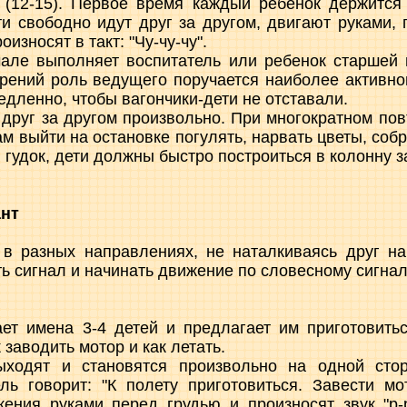
 (12-15). Первое время каждый ребенок держится
ти свободно идут друг за другом, двигают руками
оизносят в такт: "Чу-чу-чу".
чале выполняет воспитатель или ребенок старшей 
рений роль ведущего поручается наиболее активно
едленно, чтобы вагончики-дети не отставали.
друг за другом произвольно. При многократном по
 выйти на остановке погулять, нарвать цветы, собра
гудок, дети должны быстро построиться в колонну з
нт
 в разных направлениях, не наталкиваясь друг на
ь сигнал и начинать движение по словесному сигнал
ет имена 3-4 детей и предлагает им приготовитьс
 заводить мотор и как летать.
ыходят и становятся произвольно на одной сто
ль говорит: "К полету приготовиться. Завести м
ения руками перед грудью и произносят звук "р-р