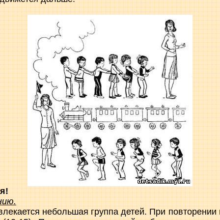
я!
нию.
влекается небольшая группа детей. При повторении