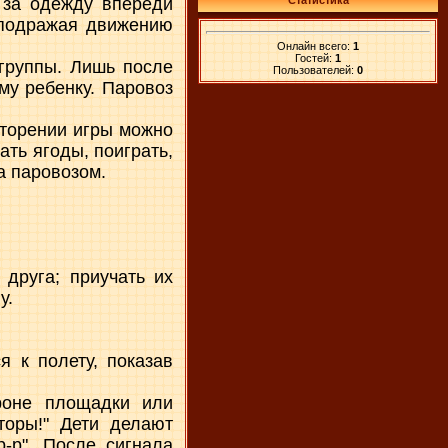
 за одежду впереди
Статистика
, подражая движению
Онлайн всего:
1
Гостей:
1
группы. Лишь после
Пользователей:
0
му ребенку. Паровоз
вторении игры можно
ть ягоды, поиграть,
а паровозом.
 друга; приучать их
у.
я к полету, показав
роне площадки или
оторы!" Дети делают
-р". После сигнала