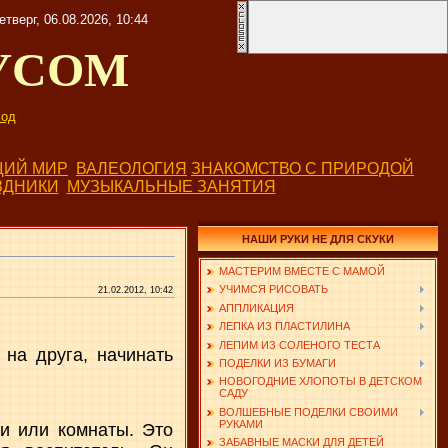
етверг, 06.08.2026, 10:44
УСОМ
од
ИЙ МИР
ВАЛЕОЛОГИЯ
ЗНАКОМСТВО С ПРИРОДОЙ
ЗДНИКИ
МУЗЫКАЛЬНЫЕ ЗАНЯТИЯ
НАШИ РУКИ НЕ ДЛЯ СКУКИ
МАСТЕРИМ ВМЕСТЕ С МАМОЙ
УЧИМСЯ РИСОВАТЬ
21.02.2012, 10:42
АППЛИКАЦИЯ
ЛЕПКА ИЗ ПЛАСТИЛИНА
ЛЕПИМ ИЗ СОЛЕНОГО ТЕСТА
 на друга, начинать
ПОДЕЛКИ ИЗ БУМАГИ
НОВОГОДНИЕ ХЛОПОТЫ В ДЕТСКОМ
САДУ
ВОЛШЕБНЫЕ ПОДЕЛКИ СВОИМИ
РУКАМИ
и или комнаты. Это
ЗАБАВНЫЕ МАСКИ ДЛЯ ДЕТЕЙ