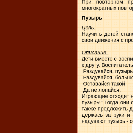
При повторном п
многократных повто
Пузырь
Цель.
Научить детей стан
свои движения с пр
Описание.
Дети вместе с воспи
к другу. Воспитател
Раздувайся, пузырь
Раздувайся, большо
Оставайся такой
Да не лопайся.
Играющие отходят на
пузырь!" Тогда они 
также предложить д
держась за руки и 
надувают пузырь - о