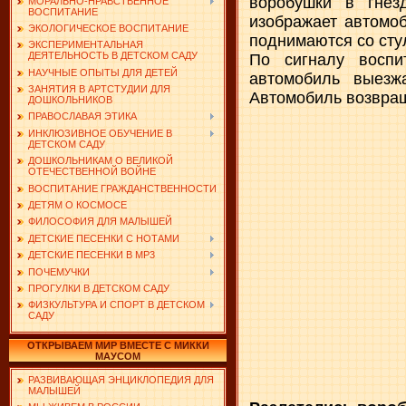
воробушки в гнез
МОРАЛЬНО-НРАВСТВЕННОЕ
ВОСПИТАНИЕ
изображает автомоб
ЭКОЛОГИЧЕСКОЕ ВОСПИТАНИЕ
поднимаются со сту
ЭКСПЕРИМЕНТАЛЬНАЯ
ДЕЯТЕЛЬНОСТЬ В ДЕТСКОМ САДУ
По сигналу воспи
НАУЧНЫЕ ОПЫТЫ ДЛЯ ДЕТЕЙ
автомобиль выезж
ЗАНЯТИЯ В АРТСТУДИИ ДЛЯ
Автомобиль возвращ
ДОШКОЛЬНИКОВ
ПРАВОСЛАВАЯ ЭТИКА
ИНКЛЮЗИВНОЕ ОБУЧЕНИЕ В
ДЕТСКОМ САДУ
ДОШКОЛЬНИКАМ О ВЕЛИКОЙ
ОТЕЧЕСТВЕННОЙ ВОЙНЕ
ВОСПИТАНИЕ ГРАЖДАНСТВЕННОСТИ
ДЕТЯМ О КОСМОСЕ
ФИЛОСОФИЯ ДЛЯ МАЛЫШЕЙ
ДЕТСКИЕ ПЕСЕНКИ С НОТАМИ
ДЕТСКИЕ ПЕСЕНКИ В MP3
ПОЧЕМУЧКИ
ПРОГУЛКИ В ДЕТСКОМ САДУ
ФИЗКУЛЬТУРА И СПОРТ В ДЕТСКОМ
САДУ
ОТКРЫВАЕМ МИР ВМЕСТЕ С МИККИ
МАУСОМ
РАЗВИВАЮЩАЯ ЭНЦИКЛОПЕДИЯ ДЛЯ
МАЛЫШЕЙ