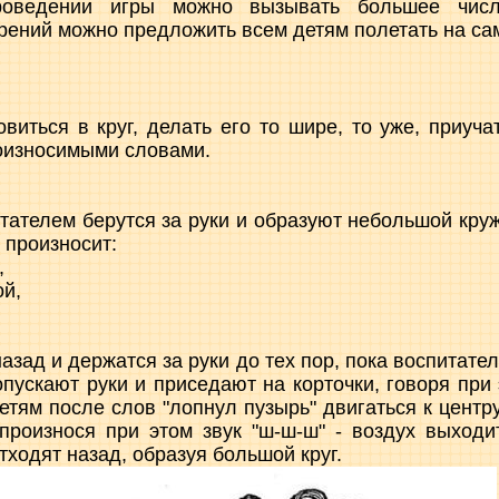
роведении игры можно вызывать большее числ
рений можно предложить всем детям полетать на са
овиться в круг, делать его то шире, то уже, приуча
оизносимыми словами.
тателем берутся за руки и образуют небольшой круж
ь произносит:
,
й,
зад и держатся за руки до тех пор, пока воспитател
опускают руки и приседают на корточки, говоря при
етям после слов "лопнул пузырь" двигаться к центру
произнося при этом звук "ш-ш-ш" - воздух выходи
тходят назад, образуя большой круг.