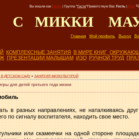
Ч
Вы вошли как
Гость
|
Группа
"
Гости
"
Приветствую Вас
Гость
|
RSS
Д С МИККИ МА
Главная
|
Мой профиль
|
Выход
|
Вх
ЕЙ
КОМПЛЕКСНЫЕ ЗАНЯТИЯ
В МИРЕ КНИГ
ОКРУЖАЮЩ
БЖ
ПРЕЗЕНТАЦИИ МАЛЫШАМ
ИЗО
РУЧНОЙ ТРУД
ПРА
 В ДЕТСКОМ САДУ
»
ЗАНЯТИЯ ФИЗКУЛЬТУРОЙ
ры для детей третьего года жизни
мобиль
ать в разных направлениях, не наталкиваясь друг
го по сигналу воспитателя, находить свое место.
тульчики или скамеечки на одной стороне площадк