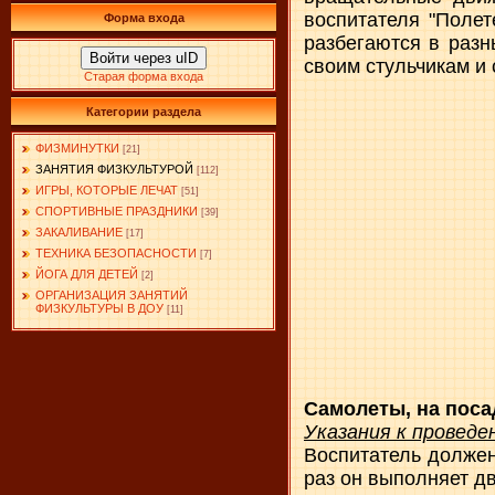
воспитателя "Полет
Форма входа
разбегаются в разн
Войти через uID
своим стульчикам и 
Старая форма входа
Категории раздела
ФИЗМИНУТКИ
[21]
ЗАНЯТИЯ ФИЗКУЛЬТУРОЙ
[112]
ИГРЫ, КОТОРЫЕ ЛЕЧАТ
[51]
СПОРТИВНЫЕ ПРАЗДНИКИ
[39]
ЗАКАЛИВАНИЕ
[17]
ТЕХНИКА БЕЗОПАСНОСТИ
[7]
ЙОГА ДЛЯ ДЕТЕЙ
[2]
ОРГАНИЗАЦИЯ ЗАНЯТИЙ
ФИЗКУЛЬТУРЫ В ДОУ
[11]
Самолеты, на поса
Указания к проведе
Воспитатель должен
раз он выполняет д