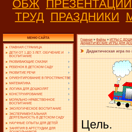
ОБЖ
ПРЕЗЕНТАЦИ
ТРУД
ПРАЗДНИКИ
МЕНЮ САЙТА
Главная
»
Файлы
»
ИГРЫ С ДОШ
ДИДАКТИЧЕСКИЕ ИГРЫ ДЛЯ Д
ГЛАВНАЯ СТРАНИЦА
Дидактическая игра по
ДЕТИ ОТ 1 ДО 3 ЛЕТ. ОБУЧЕНИЕ И
ВОСПИТАНИЕ
РАЗВИВАЮЩИЕ СКАЗКИ
РЕБЕНОК В ДЕТСКОМ САДУ
РАЗВИТИЕ РЕЧИ
ОРИЕНТИРОВАНИЕ В ПРОСТРАНСТВЕ
МАТЕМАТИКА
ЛОГИКА ДЛЯ ДОШКОЛЯТ
КОНСТРУИРОВАНИЕ
МОРАЛЬНО-НРАВСТВЕННОЕ
ВОСПИТАНИЕ
ЭКОЛОГИЧЕСКОЕ ВОСПИТАНИЕ
ЭКСПЕРИМЕНТАЛЬНАЯ
ДЕЯТЕЛЬНОСТЬ В ДЕТСКОМ САДУ
Цель. 
НАУЧНЫЕ ОПЫТЫ ДЛЯ ДЕТЕЙ
ЗАНЯТИЯ В АРТСТУДИИ ДЛЯ
ДОШКОЛЬНИКОВ