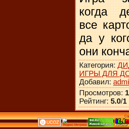
когда д
все карт
да у ког
они конча
Категория
:
ДИ
ИГРЫ ДЛЯ Д
Добавил
:
adm
Просмотров
:
1
Рейтинг
:
5.0
/
1
Co