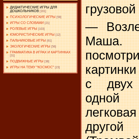
грузовой
ДИДАКТИЧЕСКИЕ ИГРЫ ДЛЯ
ДОШКОЛЬНИКОВ
[161]
ПСИХОЛОГИЧЕСКИЕ ИГРЫ
[58]
— Возле
ИГРЫ СО СЛОВАМИ
[21]
РОЛЕВЫЕ ИГРЫ
[103]
ЮМОРИСТИЧЕСКИЕ ИГРЫ
[12]
Маша
ПАЛЬЧИКОВЫЕ ИГРЫ
[61]
ЭКОЛОГИЧЕСКИЕ ИГРЫ
[56]
посмот
ГРАММАТИКА В ИГРАХ И КАРТИНКАХ
[31]
ПОДВИЖНЫЕ ИГРЫ
[38]
картинки
ИГРЫ НА ТЕМУ "КОСМОС"
[23]
с двух
одной
легковая
другой