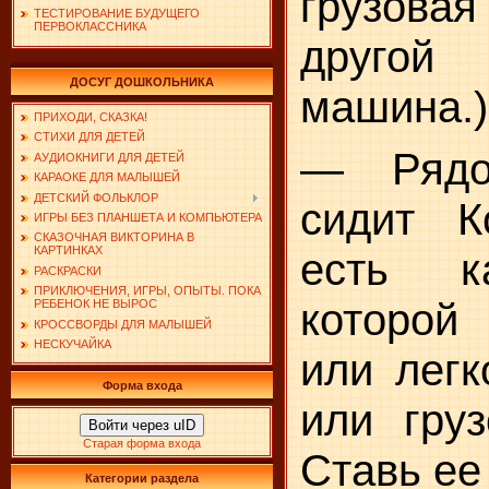
грузова
ТЕСТИРОВАНИЕ БУДУЩЕГО
ПЕРВОКЛАССНИКА
другой
ДОСУГ ДОШКОЛЬНИКА
машина.)
ПРИХОДИ, СКАЗКА!
СТИХИ ДЛЯ ДЕТЕЙ
— Рядо
АУДИОКНИГИ ДЛЯ ДЕТЕЙ
КАРАОКЕ ДЛЯ МАЛЫШЕЙ
ДЕТСКИЙ ФОЛЬКЛОР
сидит К
ИГРЫ БЕЗ ПЛАНШЕТА И КОМПЬЮТЕРА
СКАЗОЧНАЯ ВИКТОРИНА В
КАРТИНКАХ
есть ка
РАСКРАСКИ
ПРИКЛЮЧЕНИЯ, ИГРЫ, ОПЫТЫ. ПОКА
которой
РЕБЕНОК НЕ ВЫРОС
КРОССВОРДЫ ДЛЯ МАЛЫШЕЙ
НЕСКУЧАЙКА
или легк
Форма входа
или груз
Войти через uID
Старая форма входа
Ставь ее
Категории раздела