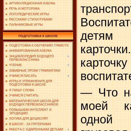
АРТИКУЛЯЦИОННАЯ АЗБУКА
транспор
РЕЧЬ И МОТОРИКА
ЛОГОПЕДИЧЕСКИЕ ИГРЫ
Воспита
РАССКАЖИ СТИХИ РУКАМИ
ПАЛЬЧИКОВЫЕ ИГРЫ
детя
ПОДГОТОВКА К ШКОЛЕ
карточ
ПОДГОТОВКА К ОБУЧЕНИЮ ГРАМОТЕ
АНИМИРОВАННАЯ АЗБУКА
ЭНЦИКЛОПЕДИЯ БУДУЩЕГО
карточку
ПЕРВОКЛАССНИКА
ЧТЕНИЕ
ЗАБАВНЫЕ УРОКИ ГРАММАТИКИ
воспитат
УЧИМСЯ ПИСАТЬ
ИГРЫ И УПРАЖНЕНИЯ ДЛЯ
ПОДГОТОВКИ К ШКОЛЕ
— Что н
Я ПИШУ СЛОВА
УЧИМСЯ СЧИТАТЬ
МАТЕМАТИЧЕСКАЯ ШКОЛА ДЛЯ
моей к
БУДУЩИХ ПЕРВОКЛАССНИКОВ
ПОВЫШАЕМ ИНТЕЛЛЕКТ И
ЭРУДИЦИЮ
одной
ЛОГИКА ДЛЯ ДОШКОЛЯТ
В ШКОЛУ - ЗА ПЯТЕРКАМИ
РАБОТА С ОДАРЕННЫМИ ДЕТЬМИ