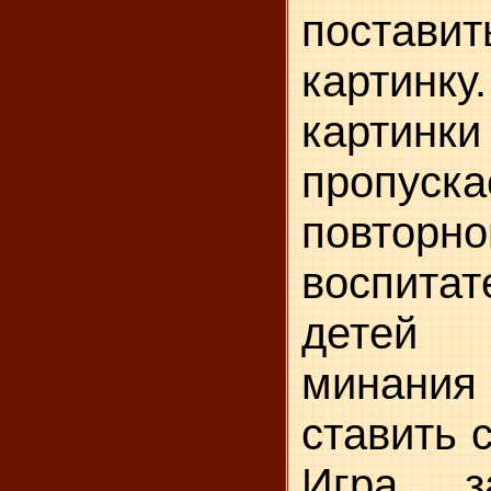
поставит
кар­ти
картинки
пропуск
повто
воспит
детей 
минани
ставить 
Игра зак