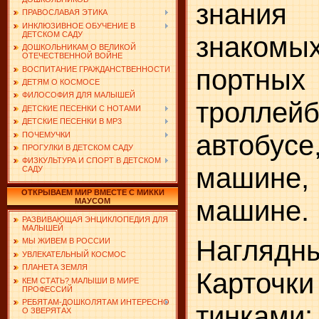
знани
ПРАВОСЛАВАЯ ЭТИКА
ИНКЛЮЗИВНОЕ ОБУЧЕНИЕ В
ДЕТСКОМ САДУ
знаком
ДОШКОЛЬНИКАМ О ВЕЛИКОЙ
ОТЕЧЕСТВЕННОЙ ВОЙНЕ
портных
ВОСПИТАНИЕ ГРАЖДАНСТВЕННОСТИ
ДЕТЯМ О КОСМОСЕ
ФИЛОСОФИЯ ДЛЯ МАЛЫШЕЙ
троллейб
ДЕТСКИЕ ПЕСЕНКИ С НОТАМИ
ДЕТСКИЕ ПЕСЕНКИ В MP3
автобус
ПОЧЕМУЧКИ
ПРОГУЛКИ В ДЕТСКОМ САДУ
ФИЗКУЛЬТУРА И СПОРТ В ДЕТСКОМ
машине
САДУ
ОТКРЫВАЕМ МИР ВМЕСТЕ С МИККИ
машине.
МАУСОМ
РАЗВИВАЮЩАЯ ЭНЦИКЛОПЕДИЯ ДЛЯ
МАЛЫШЕЙ
Наглядн
МЫ ЖИВЕМ В РОССИИ
УВЛЕКАТЕЛЬНЫЙ КОСМОС
ПЛАНЕТА ЗЕМЛЯ
Карточки
КЕМ СТАТЬ? МАЛЫШИ В МИРЕ
ПРОФЕССИЙ
РЕБЯТАМ-ДОШКОЛЯТАМ ИНТЕРЕСНО
тинками:
О ЗВЕРЯТАХ