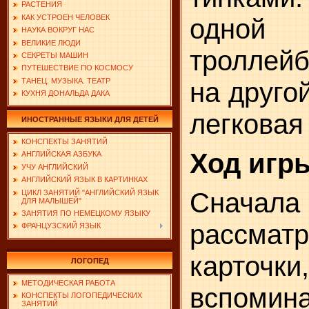
РАСТЕНИЯ
КАК УСТРОЕН ЧЕЛОВЕК
одной
НАУКА ВОКРУГ НАС
ВЕЛИКИЕ ЛЮДИ
троллейб
СЕКРЕТЫ МАШИН
ПУТЕШЕСТВИЕ ПО КОСМОСУ
ТАНЕЦ. МУЗЫКА. ТЕАТР
на друго
КУХНЯ ДОНАЛЬДА ДАКА
легковая
ИНОСТРАННЫЕ ЯЗЫКИ ДЛЯ ДЕТЕЙ
КОНСПЕКТЫ ЗАНЯТИЙ
Ход игр
АНГЛИЙСКАЯ АЗБУКА
УЧУ АНГЛИЙСКИЙ
АНГЛИЙСКИЙ ЯЗЫК В КАРТИНКАХ
Сначала
ЦИКЛ ЗАНЯТИЙ "АНГЛИЙСКИЙ ЯЗЫК
ДЛЯ МАЛЫШЕЙ"
ЗАНЯТИЯ ПО НЕМЕЦКОМУ ЯЗЫКУ
рассматр
ФРАНЦУЗСКИЙ ЯЗЫК
карто
ЛОГОПЕД
МЕТОДИЧЕСКАЯ РАБОТА
вспомин
КОНСПЕКТЫ ЛОГОПЕДИЧЕСКИХ
ЗАНЯТИЙ