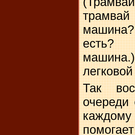
(Трамвай
трамвай 
машина?
есть? 
машина.)
легковой
Так вос
очереди 
каждом
помо