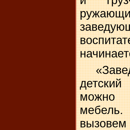
и груз
ружающ
заведу
воспит
начинает
«Зав
детски
можно
мебел
вызове