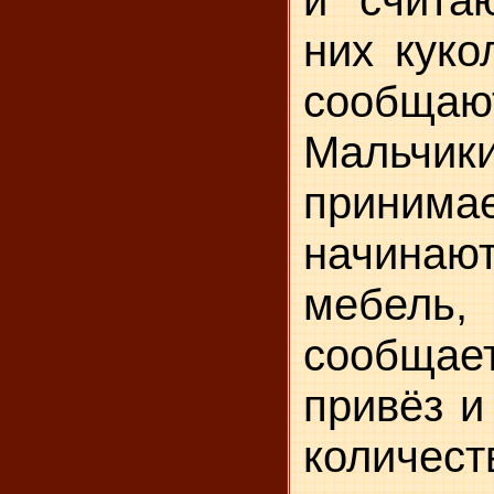
и считаю
них куко
со­общ
Мальчик
приним
начина
мебел
сообща
привёз и
коли­чест