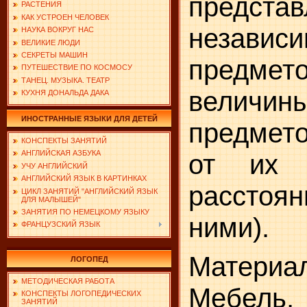
предст
РАСТЕНИЯ
КАК УСТРОЕН ЧЕЛОВЕК
независ
НАУКА ВОКРУГ НАС
ВЕЛИКИЕ ЛЮДИ
СЕКРЕТЫ МАШИН
пред­м
ПУТЕШЕСТВИЕ ПО КОСМОСУ
ТАНЕЦ. МУЗЫКА. ТЕАТР
величи
КУХНЯ ДОНАЛЬДА ДАКА
ИНОСТРАННЫЕ ЯЗЫКИ ДЛЯ ДЕТЕЙ
предмето
КОНСПЕКТЫ ЗАНЯТИЙ
АНГЛИЙСКАЯ АЗБУКА
от их 
УЧУ АНГЛИЙСКИЙ
АНГЛИЙСКИЙ ЯЗЫК В КАРТИНКАХ
рассто
ЦИКЛ ЗАНЯТИЙ "АНГЛИЙСКИЙ ЯЗЫК
ДЛЯ МАЛЫШЕЙ"
ЗАНЯТИЯ ПО НЕМЕЦКОМУ ЯЗЫКУ
ними).
ФРАНЦУЗСКИЙ ЯЗЫК
Матери
ЛОГОПЕД
МЕТОДИЧЕСКАЯ РАБОТА
Мебель
КОНСПЕКТЫ ЛОГОПЕДИЧЕСКИХ
ЗАНЯТИЙ