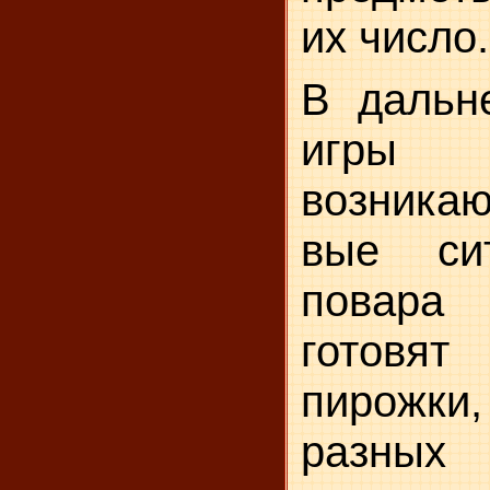
их число.
В дальн
игры о
возникаю
вые сит
повара
готовят
пирожк
разных