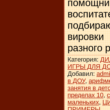
помощни
воспитат
подбира
вировки 
разного р
Категория
:
ДИ
ИГРЫ ДЛЯ Д
Добавил
:
adm
в ДОУ
,
арифм
занятия в дет
пределах 10
,
маленьких
,
Ц
ПРИМЕРЫ