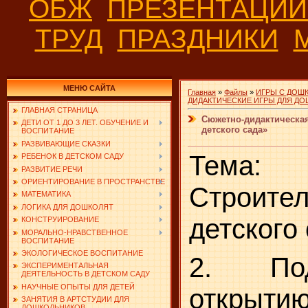
ОБЖ
ПРЕЗЕНТАЦИ
ТРУД
ПРАЗДНИКИ
МЕНЮ САЙТА
Главная
»
Файлы
»
ИГРЫ С ДОШ
ДИДАКТИЧЕСКИЕ ИГРЫ ДЛЯ Д
ГЛАВНАЯ СТРАНИЦА
Сюжетно-дидактическая
ДЕТИ ОТ 1 ДО 3 ЛЕТ. ОБУЧЕНИЕ И
детского сада»
ВОСПИТАНИЕ
РАЗВИВАЮЩИЕ СКАЗКИ
Тема:
РЕБЕНОК В ДЕТСКОМ САДУ
РАЗВИТИЕ РЕЧИ
ОРИЕНТИРОВАНИЕ В ПРОСТРАНСТВЕ
Строител
МАТЕМАТИКА
ЛОГИКА ДЛЯ ДОШКОЛЯТ
детского 
КОНСТРУИРОВАНИЕ
МОРАЛЬНО-НРАВСТВЕННОЕ
ВОСПИТАНИЕ
ЭКОЛОГИЧЕСКОЕ ВОСПИТАНИЕ
2. Под
ЭКСПЕРИМЕНТАЛЬНАЯ
ДЕЯТЕЛЬНОСТЬ В ДЕТСКОМ САДУ
НАУЧНЫЕ ОПЫТЫ ДЛЯ ДЕТЕЙ
открыт
ЗАНЯТИЯ В АРТСТУДИИ ДЛЯ
ДОШКОЛЬНИКОВ