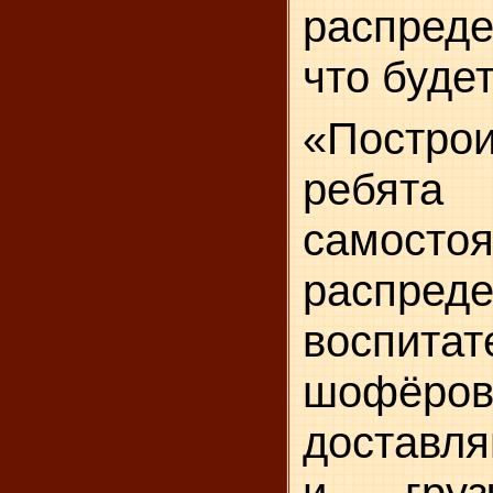
распреде
что будет
«Постро
ребята
самостоя
распре
воспита
шофёров
доставл