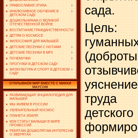
сада.
ПРАВОСЛАВАЯ ЭТИКА
ИНКЛЮЗИВНОЕ ОБУЧЕНИЕ В
ДЕТСКОМ САДУ
ДОШКОЛЬНИКАМ О ВЕЛИКОЙ
Цель:
ОТЕЧЕСТВЕННОЙ ВОЙНЕ
ВОСПИТАНИЕ ГРАЖДАНСТВЕННОСТИ
ДЕТЯМ О КОСМОСЕ
гуманн
ФИЛОСОФИЯ ДЛЯ МАЛЫШЕЙ
ДЕТСКИЕ ПЕСЕНКИ С НОТАМИ
(доброты
ДЕТСКИЕ ПЕСЕНКИ В MP3
ПОЧЕМУЧКИ
ПРОГУЛКИ В ДЕТСКОМ САДУ
отзывчиво
ФИЗКУЛЬТУРА И СПОРТ В ДЕТСКОМ
САДУ
уяснени
ОТКРЫВАЕМ МИР ВМЕСТЕ С МИККИ
МАУСОМ
труда 
РАЗВИВАЮЩАЯ ЭНЦИКЛОПЕДИЯ ДЛЯ
МАЛЫШЕЙ
МЫ ЖИВЕМ В РОССИИ
детск
УВЛЕКАТЕЛЬНЫЙ КОСМОС
ПЛАНЕТА ЗЕМЛЯ
КЕМ СТАТЬ? МАЛЫШИ В МИРЕ
формиро
ПРОФЕССИЙ
РЕБЯТАМ-ДОШКОЛЯТАМ ИНТЕРЕСНО
О ЗВЕРЯТАХ