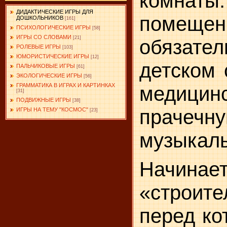
комна
ДИДАКТИЧЕСКИЕ ИГРЫ ДЛЯ
помещ
ДОШКОЛЬНИКОВ
[161]
ПСИХОЛОГИЧЕСКИЕ ИГРЫ
[58]
ИГРЫ СО СЛОВАМИ
[21]
обязате
РОЛЕВЫЕ ИГРЫ
[103]
ЮМОРИСТИЧЕСКИЕ ИГРЫ
[12]
детском 
ПАЛЬЧИКОВЫЕ ИГРЫ
[61]
ЭКОЛОГИЧЕСКИЕ ИГРЫ
[56]
ГРАММАТИКА В ИГРАХ И КАРТИНКАХ
ме­дицин
[31]
ПОДВИЖНЫЕ ИГРЫ
[38]
прачечну
ИГРЫ НА ТЕМУ "КОСМОС"
[23]
музыкаль
Начинае
«строите
перед ко