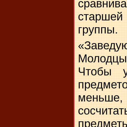
сравнива
старше
группы.
«Заведу
Молодцы
Чтобы у
пред­мет
мень
сосчи
предмет