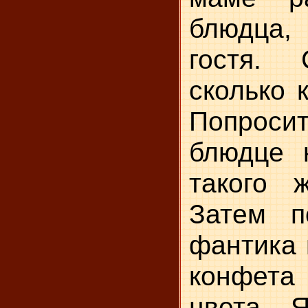
блюдца,
гостя. 
сколько 
Попрос
блюдце 
такого 
Затем п
фантика 
конфет
цвета. 