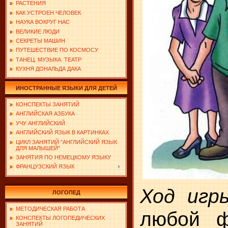
РАСТЕНИЯ
КАК УСТРОЕН ЧЕЛОВЕК
НАУКА ВОКРУГ НАС
ВЕЛИКИЕ ЛЮДИ
СЕКРЕТЫ МАШИН
ПУТЕШЕСТВИЕ ПО КОСМОСУ
ТАНЕЦ. МУЗЫКА. ТЕАТР
КУХНЯ ДОНАЛЬДА ДАКА
ИНОСТРАННЫЕ ЯЗЫКИ ДЛЯ ДЕТЕЙ
КОНСПЕКТЫ ЗАНЯТИЙ
АНГЛИЙСКАЯ АЗБУКА
УЧУ АНГЛИЙСКИЙ
АНГЛИЙСКИЙ ЯЗЫК В КАРТИНКАХ
ЦИКЛ ЗАНЯТИЙ "АНГЛИЙСКИЙ ЯЗЫК
ДЛЯ МАЛЫШЕЙ"
ЗАНЯТИЯ ПО НЕМЕЦКОМУ ЯЗЫКУ
ФРАНЦУЗСКИЙ ЯЗЫК
Ход игр
ЛОГОПЕД
МЕТОДИЧЕСКАЯ РАБОТА
любой ф
КОНСПЕКТЫ ЛОГОПЕДИЧЕСКИХ
ЗАНЯТИЙ