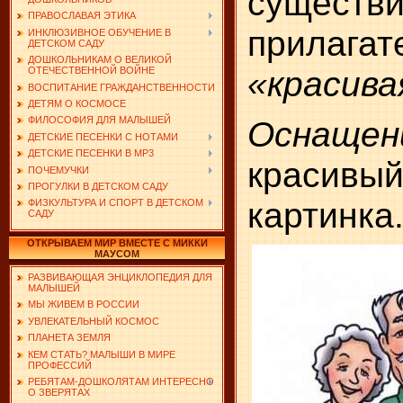
существ
ПРАВОСЛАВАЯ ЭТИКА
прилагат
ИНКЛЮЗИВНОЕ ОБУЧЕНИЕ В
ДЕТСКОМ САДУ
ДОШКОЛЬНИКАМ О ВЕЛИКОЙ
«красива
ОТЕЧЕСТВЕННОЙ ВОЙНЕ
ВОСПИТАНИЕ ГРАЖДАНСТВЕННОСТИ
ДЕТЯМ О КОСМОСЕ
Оснащен
ФИЛОСОФИЯ ДЛЯ МАЛЫШЕЙ
ДЕТСКИЕ ПЕСЕНКИ С НОТАМИ
ДЕТСКИЕ ПЕСЕНКИ В MP3
красив
ПОЧЕМУЧКИ
ПРОГУЛКИ В ДЕТСКОМ САДУ
картинка
ФИЗКУЛЬТУРА И СПОРТ В ДЕТСКОМ
САДУ
ОТКРЫВАЕМ МИР ВМЕСТЕ С МИККИ
МАУСОМ
РАЗВИВАЮЩАЯ ЭНЦИКЛОПЕДИЯ ДЛЯ
МАЛЫШЕЙ
МЫ ЖИВЕМ В РОССИИ
УВЛЕКАТЕЛЬНЫЙ КОСМОС
ПЛАНЕТА ЗЕМЛЯ
КЕМ СТАТЬ? МАЛЫШИ В МИРЕ
ПРОФЕССИЙ
РЕБЯТАМ-ДОШКОЛЯТАМ ИНТЕРЕСНО
О ЗВЕРЯТАХ