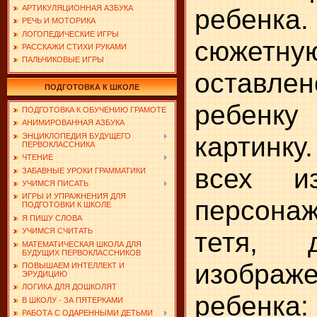
АРТИКУЛЯЦИОННАЯ АЗБУКА
ребенк
РЕЧЬ И МОТОРИКА
ЛОГОПЕДИЧЕСКИЕ ИГРЫ
сюжет
РАССКАЖИ СТИХИ РУКАМИ
ПАЛЬЧИКОВЫЕ ИГРЫ
оставле
ПОДГОТОВКА К ШКОЛЕ
ребенку
ПОДГОТОВКА К ОБУЧЕНИЮ ГРАМОТЕ
АНИМИРОВАННАЯ АЗБУКА
картинку
ЭНЦИКЛОПЕДИЯ БУДУЩЕГО
ПЕРВОКЛАССНИКА
ЧТЕНИЕ
всех и
ЗАБАВНЫЕ УРОКИ ГРАММАТИКИ
УЧИМСЯ ПИСАТЬ
ИГРЫ И УПРАЖНЕНИЯ ДЛЯ
персона
ПОДГОТОВКИ К ШКОЛЕ
Я ПИШУ СЛОВА
тетя, 
УЧИМСЯ СЧИТАТЬ
МАТЕМАТИЧЕСКАЯ ШКОЛА ДЛЯ
БУДУЩИХ ПЕРВОКЛАССНИКОВ
изображ
ПОВЫШАЕМ ИНТЕЛЛЕКТ И
ЭРУДИЦИЮ
ЛОГИКА ДЛЯ ДОШКОЛЯТ
ребенка:
В ШКОЛУ - ЗА ПЯТЕРКАМИ
РАБОТА С ОДАРЕННЫМИ ДЕТЬМИ