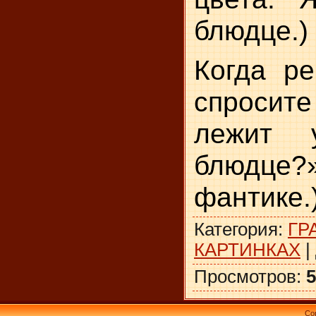
блюдце.)
Когда ре
спросите
лежит 
блюдце?»
фантике.
Категория
:
ГР
КАРТИНКАХ
|
Просмотров
:
5
Co