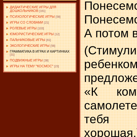
Понесемс
ДИДАКТИЧЕСКИЕ ИГРЫ ДЛЯ
ДОШКОЛЬНИКОВ
[161]
Понесемс
ПСИХОЛОГИЧЕСКИЕ ИГРЫ
[58]
ИГРЫ СО СЛОВАМИ
[21]
РОЛЕВЫЕ ИГРЫ
А потом 
[103]
ЮМОРИСТИЧЕСКИЕ ИГРЫ
[12]
ПАЛЬЧИКОВЫЕ ИГРЫ
[61]
(Стимул
ЭКОЛОГИЧЕСКИЕ ИГРЫ
[56]
ГРАММАТИКА В ИГРАХ И КАРТИНКАХ
[31]
ребенко
ПОДВИЖНЫЕ ИГРЫ
[38]
ИГРЫ НА ТЕМУ "КОСМОС"
[23]
предложе
«К ко
самолет
тебя 
хорошая.