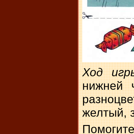
Ход игр
нижней 
разноцв
желтый, 
Помогит