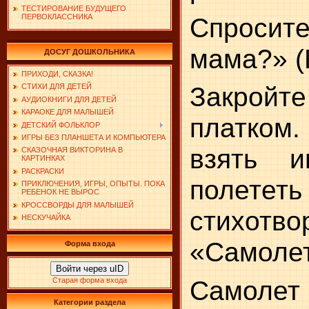
ТЕСТИРОВАНИЕ БУДУЩЕГО
Спроси
ПЕРВОКЛАССНИКА
мама?» (
ДОСУГ ДОШКОЛЬНИКА
ПРИХОДИ, СКАЗКА!
Закройт
СТИХИ ДЛЯ ДЕТЕЙ
АУДИОКНИГИ ДЛЯ ДЕТЕЙ
КАРАОКЕ ДЛЯ МАЛЫШЕЙ
платком
ДЕТСКИЙ ФОЛЬКЛОР
ИГРЫ БЕЗ ПЛАНШЕТА И КОМПЬЮТЕРА
взять и
СКАЗОЧНАЯ ВИКТОРИНА В
КАРТИНКАХ
РАСКРАСКИ
полететь
ПРИКЛЮЧЕНИЯ, ИГРЫ, ОПЫТЫ. ПОКА
РЕБЕНОК НЕ ВЫРОС
КРОССВОРДЫ ДЛЯ МАЛЫШЕЙ
стихо
НЕСКУЧАЙКА
«Самолет
Форма входа
Войти через uID
Самолет 
Старая форма входа
Категории раздела