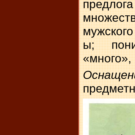
предлог
множеств
мужского
ы; пон
«много»,
Оснащен
предметн