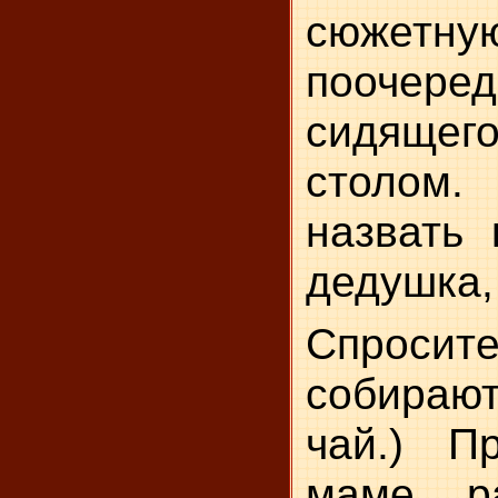
сюжетную
поочере
сидяще
столом.
назвать 
дедушка, 
Спрос
собирают
чай.) П
маме р