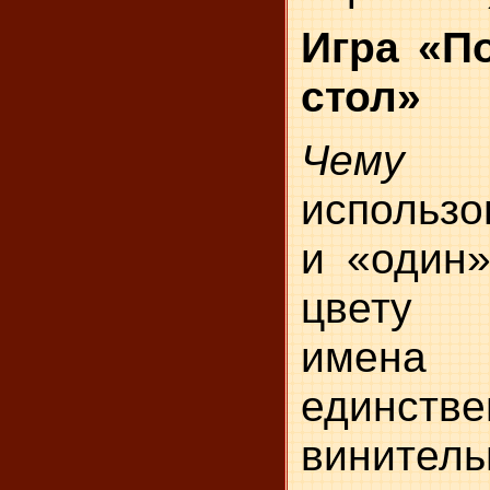
Игра
«П
стол»
Чему 
использо
и «один»
цвету ф
имена
единс
винит