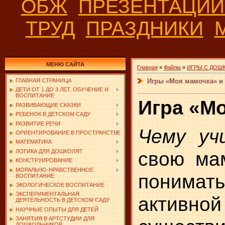
ОБЖ
ПРЕЗЕНТАЦИ
ТРУД
ПРАЗДНИКИ
МЕНЮ САЙТА
Главная
»
Файлы
»
ИГРЫ С ДОШ
Игры «Моя мамочка» и 
ГЛАВНАЯ СТРАНИЦА
ДЕТИ ОТ 1 ДО 3 ЛЕТ. ОБУЧЕНИЕ И
ВОСПИТАНИЕ
Игра
«Мо
РАЗВИВАЮЩИЕ СКАЗКИ
РЕБЕНОК В ДЕТСКОМ САДУ
РАЗВИТИЕ РЕЧИ
Чему уч
ОРИЕНТИРОВАНИЕ В ПРОСТРАНСТВЕ
МАТЕМАТИКА
свою ма
ЛОГИКА ДЛЯ ДОШКОЛЯТ
КОНСТРУИРОВАНИЕ
МОРАЛЬНО-НРАВСТВЕННОЕ
понима
ВОСПИТАНИЕ
ЭКОЛОГИЧЕСКОЕ ВОСПИТАНИЕ
ЭКСПЕРИМЕНТАЛЬНАЯ
акти
ДЕЯТЕЛЬНОСТЬ В ДЕТСКОМ САДУ
НАУЧНЫЕ ОПЫТЫ ДЛЯ ДЕТЕЙ
ЗАНЯТИЯ В АРТСТУДИИ ДЛЯ
ДОШКОЛЬНИКОВ