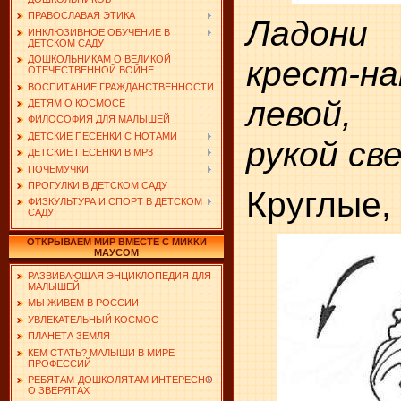
ПРАВОСЛАВАЯ ЭТИКА
Ладони
ИНКЛЮЗИВНОЕ ОБУЧЕНИЕ В
ДЕТСКОМ САДУ
крест-
ДОШКОЛЬНИКАМ О ВЕЛИКОЙ
ОТЕЧЕСТВЕННОЙ ВОЙНЕ
ВОСПИТАНИЕ ГРАЖДАНСТВЕННОСТИ
левой,
ДЕТЯМ О КОСМОСЕ
ФИЛОСОФИЯ ДЛЯ МАЛЫШЕЙ
ДЕТСКИЕ ПЕСЕНКИ С НОТАМИ
рукой све
ДЕТСКИЕ ПЕСЕНКИ В MP3
ПОЧЕМУЧКИ
ПРОГУЛКИ В ДЕТСКОМ САДУ
Круглые, 
ФИЗКУЛЬТУРА И СПОРТ В ДЕТСКОМ
САДУ
ОТКРЫВАЕМ МИР ВМЕСТЕ С МИККИ
МАУСОМ
РАЗВИВАЮЩАЯ ЭНЦИКЛОПЕДИЯ ДЛЯ
МАЛЫШЕЙ
МЫ ЖИВЕМ В РОССИИ
УВЛЕКАТЕЛЬНЫЙ КОСМОС
ПЛАНЕТА ЗЕМЛЯ
КЕМ СТАТЬ? МАЛЫШИ В МИРЕ
ПРОФЕССИЙ
РЕБЯТАМ-ДОШКОЛЯТАМ ИНТЕРЕСНО
О ЗВЕРЯТАХ