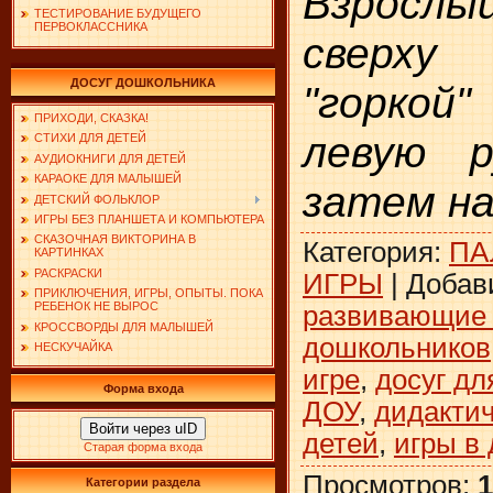
Взросл
ТЕСТИРОВАНИЕ БУДУЩЕГО
ПЕРВОКЛАССНИКА
сверху
ДОСУГ ДОШКОЛЬНИКА
"горкой
ПРИХОДИ, СКАЗКА!
левую р
СТИХИ ДЛЯ ДЕТЕЙ
АУДИОКНИГИ ДЛЯ ДЕТЕЙ
КАРАОКЕ ДЛЯ МАЛЫШЕЙ
затем на
ДЕТСКИЙ ФОЛЬКЛОР
ИГРЫ БЕЗ ПЛАНШЕТА И КОМПЬЮТЕРА
СКАЗОЧНАЯ ВИКТОРИНА В
Категория
:
ПА
КАРТИНКАХ
РАСКРАСКИ
ИГРЫ
|
Добав
ПРИКЛЮЧЕНИЯ, ИГРЫ, ОПЫТЫ. ПОКА
РЕБЕНОК НЕ ВЫРОС
развивающие 
КРОССВОРДЫ ДЛЯ МАЛЫШЕЙ
дошкольников
НЕСКУЧАЙКА
игре
,
досуг дл
Форма входа
ДОУ
,
дидактич
Войти через uID
детей
,
игры в 
Старая форма входа
Просмотров
:
1
Категории раздела