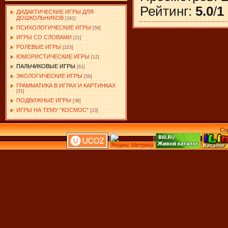
Рейтинг
:
5.0
/
1
ДИДАКТИЧЕСКИЕ ИГРЫ ДЛЯ
ДОШКОЛЬНИКОВ
[161]
ПСИХОЛОГИЧЕСКИЕ ИГРЫ
[58]
ИГРЫ СО СЛОВАМИ
[21]
РОЛЕВЫЕ ИГРЫ
[103]
ЮМОРИСТИЧЕСКИЕ ИГРЫ
[12]
ПАЛЬЧИКОВЫЕ ИГРЫ
[61]
ЭКОЛОГИЧЕСКИЕ ИГРЫ
[56]
ГРАММАТИКА В ИГРАХ И КАРТИНКАХ
[31]
ПОДВИЖНЫЕ ИГРЫ
[38]
ИГРЫ НА ТЕМУ "КОСМОС"
[23]
Co