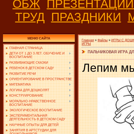
ОБЖ
ПРЕЗЕНТАЦИ
ТРУД
ПРАЗДНИКИ
МЕНЮ САЙТА
Главная
»
Файлы
»
ИГРЫ С ДОШ
ИГРЫ
ГЛАВНАЯ СТРАНИЦА
ПАЛЬЧИКОВАЯ ИГРА Д
ДЕТИ ОТ 1 ДО 3 ЛЕТ. ОБУЧЕНИЕ И
ВОСПИТАНИЕ
РАЗВИВАЮЩИЕ СКАЗКИ
Лепим мы
РЕБЕНОК В ДЕТСКОМ САДУ
РАЗВИТИЕ РЕЧИ
ОРИЕНТИРОВАНИЕ В ПРОСТРАНСТВЕ
МАТЕМАТИКА
ЛОГИКА ДЛЯ ДОШКОЛЯТ
КОНСТРУИРОВАНИЕ
МОРАЛЬНО-НРАВСТВЕННОЕ
ВОСПИТАНИЕ
ЭКОЛОГИЧЕСКОЕ ВОСПИТАНИЕ
ЭКСПЕРИМЕНТАЛЬНАЯ
ДЕЯТЕЛЬНОСТЬ В ДЕТСКОМ САДУ
НАУЧНЫЕ ОПЫТЫ ДЛЯ ДЕТЕЙ
ЗАНЯТИЯ В АРТСТУДИИ ДЛЯ
ДОШКОЛЬНИКОВ