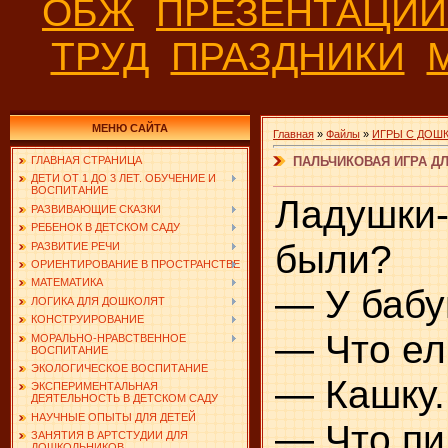
ОБЖ
ПРЕЗЕНТАЦИ
ТРУД
ПРАЗДНИКИ
МЕНЮ САЙТА
Главная
»
Файлы
»
ИГРЫ С ДОШ
ПАЛЬЧИКОВАЯ ИГРА Д
ГЛАВНАЯ СТРАНИЦА
ДЕТИ ОТ 1 ДО 3 ЛЕТ. ОБУЧЕНИЕ И
ВОСПИТАНИЕ
Ладушки-
РАЗВИВАЮЩИЕ СКАЗКИ
РЕБЕНОК В ДЕТСКОМ САДУ
были?
РАЗВИТИЕ РЕЧИ
ОРИЕНТИРОВАНИЕ В ПРОСТРАНСТВЕ
МАТЕМАТИКА
— У бабу
ЛОГИКА ДЛЯ ДОШКОЛЯТ
КОНСТРУИРОВАНИЕ
— Что ел
МОРАЛЬНО-НРАВСТВЕННОЕ
ВОСПИТАНИЕ
ЭКОЛОГИЧЕСКОЕ ВОСПИТАНИЕ
— Кашку.
ЭКСПЕРИМЕНТАЛЬНАЯ
ДЕЯТЕЛЬНОСТЬ В ДЕТСКОМ САДУ
НАУЧНЫЕ ОПЫТЫ ДЛЯ ДЕТЕЙ
— Что пи
ЗАНЯТИЯ В АРТСТУДИИ ДЛЯ
ДОШКОЛЬНИКОВ