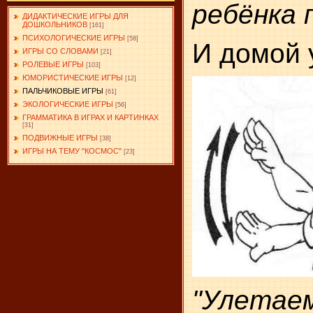
ребёнка 
ДИДАКТИЧЕСКИЕ ИГРЫ ДЛЯ
ДОШКОЛЬНИКОВ
[161]
ПСИХОЛОГИЧЕСКИЕ ИГРЫ
[58]
И домой 
ИГРЫ СО СЛОВАМИ
[21]
РОЛЕВЫЕ ИГРЫ
[103]
ЮМОРИСТИЧЕСКИЕ ИГРЫ
[12]
ПАЛЬЧИКОВЫЕ ИГРЫ
[61]
ЭКОЛОГИЧЕСКИЕ ИГРЫ
[56]
ГРАММАТИКА В ИГРАХ И КАРТИНКАХ
[31]
ПОДВИЖНЫЕ ИГРЫ
[38]
ИГРЫ НА ТЕМУ "КОСМОС"
[23]
"Улетаем