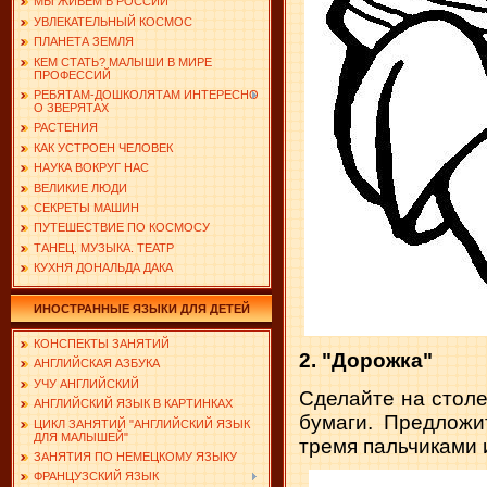
МЫ ЖИВЕМ В РОССИИ
УВЛЕКАТЕЛЬНЫЙ КОСМОС
ПЛАНЕТА ЗЕМЛЯ
КЕМ СТАТЬ? МАЛЫШИ В МИРЕ
ПРОФЕССИЙ
РЕБЯТАМ-ДОШКОЛЯТАМ ИНТЕРЕСНО
О ЗВЕРЯТАХ
РАСТЕНИЯ
КАК УСТРОЕН ЧЕЛОВЕК
НАУКА ВОКРУГ НАС
ВЕЛИКИЕ ЛЮДИ
СЕКРЕТЫ МАШИН
ПУТЕШЕСТВИЕ ПО КОСМОСУ
ТАНЕЦ. МУЗЫКА. ТЕАТР
КУХНЯ ДОНАЛЬДА ДАКА
ИНОСТРАННЫЕ ЯЗЫКИ ДЛЯ ДЕТЕЙ
КОНСПЕКТЫ ЗАНЯТИЙ
2. "Дорожка"
АНГЛИЙСКАЯ АЗБУКА
УЧУ АНГЛИЙСКИЙ
Сделайте на стол
АНГЛИЙСКИЙ ЯЗЫК В КАРТИНКАХ
бумаги. Предложи
ЦИКЛ ЗАНЯТИЙ "АНГЛИЙСКИЙ ЯЗЫК
ДЛЯ МАЛЫШЕЙ"
тремя пальчиками 
ЗАНЯТИЯ ПО НЕМЕЦКОМУ ЯЗЫКУ
ФРАНЦУЗСКИЙ ЯЗЫК