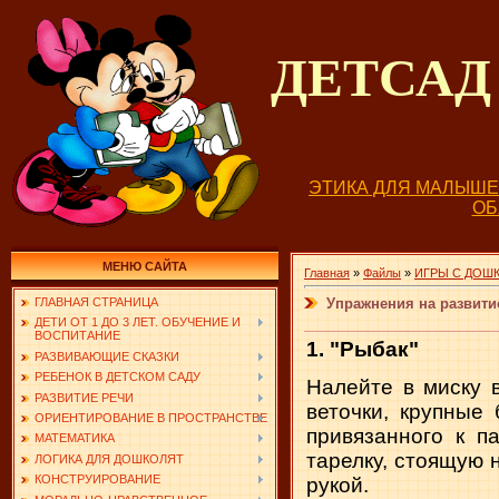
ДЕТСА
ЭТИКА ДЛЯ МАЛЫШ
О
МЕНЮ САЙТА
Главная
»
Файлы
»
ИГРЫ С ДОШ
Упражнения на развитие
ГЛАВНАЯ СТРАНИЦА
ДЕТИ ОТ 1 ДО 3 ЛЕТ. ОБУЧЕНИЕ И
ВОСПИТАНИЕ
1. "Рыбак"
РАЗВИВАЮЩИЕ СКАЗКИ
РЕБЕНОК В ДЕТСКОМ САДУ
Налейте в миску в
РАЗВИТИЕ РЕЧИ
веточки, крупные
ОРИЕНТИРОВАНИЕ В ПРОСТРАНСТВЕ
привязанного к п
МАТЕМАТИКА
тарелку, стоящую 
ЛОГИКА ДЛЯ ДОШКОЛЯТ
КОНСТРУИРОВАНИЕ
рукой.