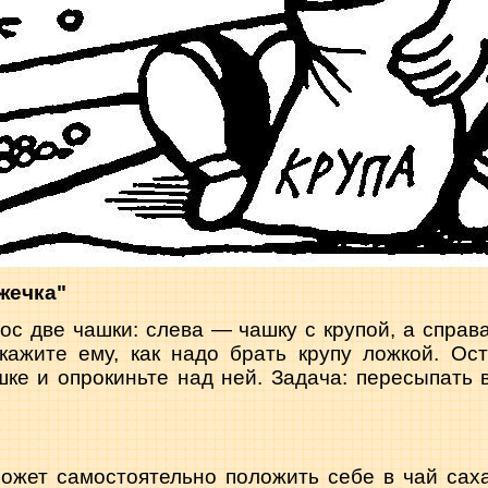
жечка"
ос две чашки: слева — чашку с крупой, а справ
окажите ему, как надо брать крупу ложкой. Ос
шке и опрокиньте над ней. Задача: пересыпать 
жет самостоятельно положить себе в чай саха