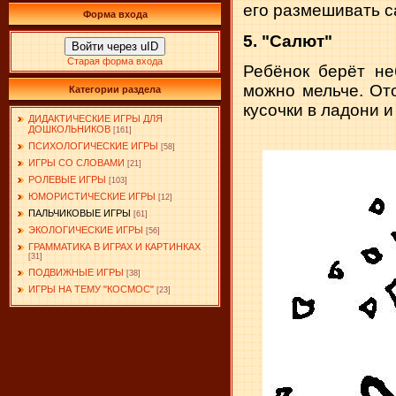
его размешивать с
Форма входа
5. "Салют"
Войти через uID
Старая форма входа
Ребёнок берёт не
можно мельче. От
Категории раздела
кусочки в ладони и
ДИДАКТИЧЕСКИЕ ИГРЫ ДЛЯ
ДОШКОЛЬНИКОВ
[161]
ПСИХОЛОГИЧЕСКИЕ ИГРЫ
[58]
ИГРЫ СО СЛОВАМИ
[21]
РОЛЕВЫЕ ИГРЫ
[103]
ЮМОРИСТИЧЕСКИЕ ИГРЫ
[12]
ПАЛЬЧИКОВЫЕ ИГРЫ
[61]
ЭКОЛОГИЧЕСКИЕ ИГРЫ
[56]
ГРАММАТИКА В ИГРАХ И КАРТИНКАХ
[31]
ПОДВИЖНЫЕ ИГРЫ
[38]
ИГРЫ НА ТЕМУ "КОСМОС"
[23]