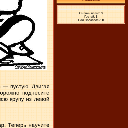
Статистика
Онлайн всего:
3
Гостей:
3
Пользователей:
0
а — пустую. Двигая
торожно поднесите
всю крупу из левой
р. Теперь научите