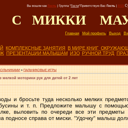
С
Вы вошли как
Гость
|
Группа
"
Гости
"
Приветствую Вас
Гость
|
RSS
Д С МИККИ МА
Главная
|
Мой профиль
|
Выход
|
Вх
ЕЙ
КОМПЛЕКСНЫЕ ЗАНЯТИЯ
В МИРЕ КНИГ
ОКРУЖАЮЩ
БЖ
ПРЕЗЕНТАЦИИ МАЛЫШАМ
ИЗО
РУЧНОЙ ТРУД
ПРА
КОЛЬНИКАМИ
»
ПАЛЬЧИКОВЫЕ ИГРЫ
 мелкой моторики рук для детей от 2 лет
оды и бросьте туда несколько мелких предмето
 бусины и т. п. Предложите малышу с помощью
алке, выловить по очереди все эти предметы
на подносе справа от миски. "Удочку" малыш до