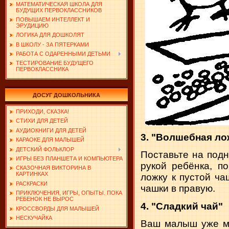
МАТЕМАТИЧЕСКАЯ ШКОЛА ДЛЯ
БУДУЩИХ ПЕРВОКЛАССНИКОВ
ПОВЫШАЕМ ИНТЕЛЛЕКТ И
ЭРУДИЦИЮ
ЛОГИКА ДЛЯ ДОШКОЛЯТ
В ШКОЛУ - ЗА ПЯТЕРКАМИ
РАБОТА С ОДАРЕННЫМИ ДЕТЬМИ
ТЕСТИРОВАНИЕ БУДУЩЕГО
ПЕРВОКЛАССНИКА
ДОСУГ ДОШКОЛЬНИКА
ПРИХОДИ, СКАЗКА!
СТИХИ ДЛЯ ДЕТЕЙ
АУДИОКНИГИ ДЛЯ ДЕТЕЙ
3. "Волшебная ло
КАРАОКЕ ДЛЯ МАЛЫШЕЙ
ДЕТСКИЙ ФОЛЬКЛОР
Поставьте на подн
ИГРЫ БЕЗ ПЛАНШЕТА И КОМПЬЮТЕРА
рукой ребёнка, п
СКАЗОЧНАЯ ВИКТОРИНА В
КАРТИНКАХ
ложку к пустой ча
РАСКРАСКИ
чашки в правую.
ПРИКЛЮЧЕНИЯ, ИГРЫ, ОПЫТЫ. ПОКА
РЕБЕНОК НЕ ВЫРОС
4. "Сладкий чай"
КРОССВОРДЫ ДЛЯ МАЛЫШЕЙ
НЕСКУЧАЙКА
Ваш малыш уже мо