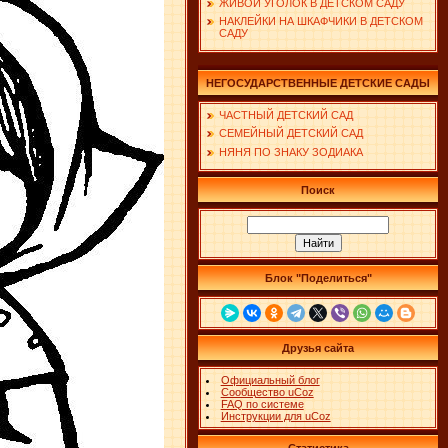
ЖИВОЙ УГОЛОК В ДЕТСКОМ САДУ
НАКЛЕЙКИ НА ШКАФЧИКИ В ДЕТСКОМ
САДУ
НЕГОСУДАРСТВЕННЫЕ ДЕТСКИЕ САДЫ
ЧАСТНЫЙ ДЕТСКИЙ САД
СЕМЕЙНЫЙ ДЕТСКИЙ САД
НЯНЯ ПО ЗНАКУ ЗОДИАКА
Поиск
Блок "Поделиться"
Друзья сайта
Официальный блог
Сообщество uCoz
FAQ по системе
Инструкции для uCoz