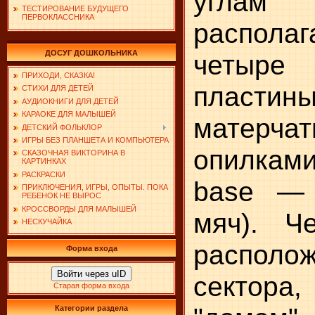
углам
ТЕСТИРОВАНИЕ БУДУЩЕГО
ПЕРВОКЛАССНИКА
распола
ДОСУГ ДОШКОЛЬНИКА
четыре
ПРИХОДИ, СКАЗКА!
плас
СТИХИ ДЛЯ ДЕТЕЙ
АУДИОКНИГИ ДЛЯ ДЕТЕЙ
КАРАОКЕ ДЛЯ МАЛЫШЕЙ
матерчат
ДЕТСКИЙ ФОЛЬКЛОР
ИГРЫ БЕЗ ПЛАНШЕТА И КОМПЬЮТЕРА
опилками
СКАЗОЧНАЯ ВИКТОРИНА В
КАРТИНКАХ
РАСКРАСКИ
base — 
ПРИКЛЮЧЕНИЯ, ИГРЫ, ОПЫТЫ. ПОКА
РЕБЕНОК НЕ ВЫРОС
КРОССВОРДЫ ДЛЯ МАЛЫШЕЙ
мяч). Че
НЕСКУЧАЙКА
располо
Форма входа
Войти через uID
сектора
Старая форма входа
Категории раздела