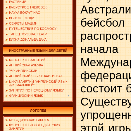
РАСТЕНИЯ
Австра
КАК УСТРОЕН ЧЕЛОВЕК
НАУКА ВОКРУГ НАС
бейс
ВЕЛИКИЕ ЛЮДИ
СЕКРЕТЫ МАШИН
ПУТЕШЕСТВИЕ ПО КОСМОСУ
распро
ТАНЕЦ. МУЗЫКА. ТЕАТР
КУХНЯ ДОНАЛЬДА ДАКА
начала
ИНОСТРАННЫЕ ЯЗЫКИ ДЛЯ ДЕТЕЙ
Междуна
КОНСПЕКТЫ ЗАНЯТИЙ
АНГЛИЙСКАЯ АЗБУКА
федера
УЧУ АНГЛИЙСКИЙ
АНГЛИЙСКИЙ ЯЗЫК В КАРТИНКАХ
ЦИКЛ ЗАНЯТИЙ "АНГЛИЙСКИЙ ЯЗЫК
состоит 
ДЛЯ МАЛЫШЕЙ"
ЗАНЯТИЯ ПО НЕМЕЦКОМУ ЯЗЫКУ
ФРАНЦУЗСКИЙ ЯЗЫК
Существ
упроще
ЛОГОПЕД
МЕТОДИЧЕСКАЯ РАБОТА
этой игр
КОНСПЕКТЫ ЛОГОПЕДИЧЕСКИХ
ЗАНЯТИЙ