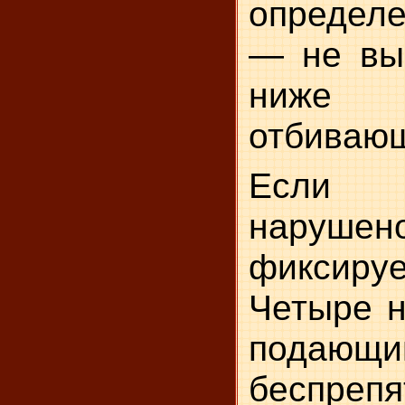
определ
— не вы
ниже
отбивающ
Если
наруш
фиксир
Четыре 
подающи
беспрепя