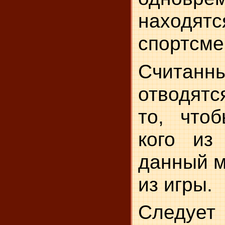
находят
спортсме
Считан
отводят
то, чтоб
кого из
данный м
из игры.
След