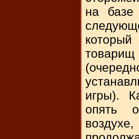
на базе
следую
который 
товари
(очередн
устана
игры). К
опять о
воздухе,
продолж