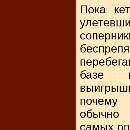
Пока кет
улетев
соперник
беспрепя
перебег
базе 
выигрыш
почему
обычно
самых оп