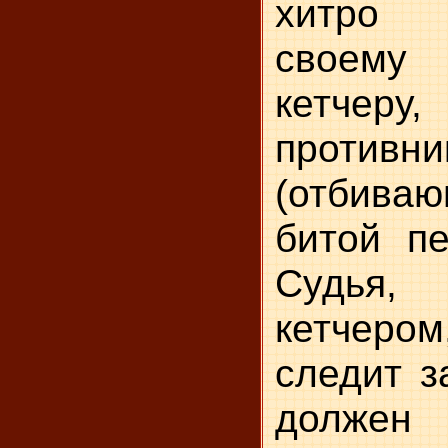
хитро 
своему
кетче
противни
(отбиваю
битой пе
Судья,
кетчером
следит з
должен