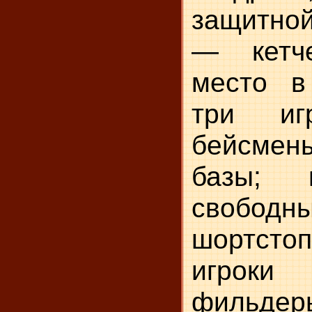
защитной
— кетче
место в 
три иг
бейсме
базы; 
свободн
шортсто
игрок
фильде