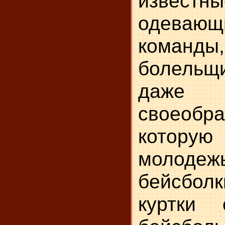
извест
одевающ
кома
болельщи
даже
своеоб
котору
молоде
бейсбол
куртки