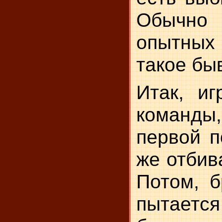
Обычно 
опытны
такое бы
Итак, иг
команды
первой п
же отбив
Потом, б
пытает