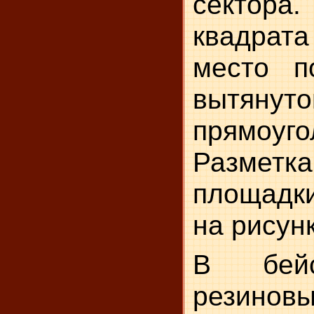
сектор
квадра
место п
вытянуто
прямоуго
Размет
площадк
на рисунк
В бейс
резин