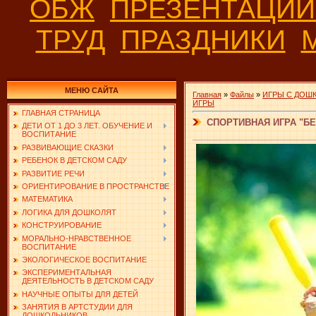
ОБЖ
ПРЕЗЕНТАЦИ
ТРУД
ПРАЗДНИКИ
МЕНЮ САЙТА
Главная
»
Файлы
»
ИГРЫ С ДОШ
ИГРЫ
ГЛАВНАЯ СТРАНИЦА
СПОРТИВНАЯ ИГРА "Б
ДЕТИ ОТ 1 ДО 3 ЛЕТ. ОБУЧЕНИЕ И
ВОСПИТАНИЕ
РАЗВИВАЮЩИЕ СКАЗКИ
РЕБЕНОК В ДЕТСКОМ САДУ
РАЗВИТИЕ РЕЧИ
ОРИЕНТИРОВАНИЕ В ПРОСТРАНСТВЕ
МАТЕМАТИКА
ЛОГИКА ДЛЯ ДОШКОЛЯТ
КОНСТРУИРОВАНИЕ
МОРАЛЬНО-НРАВСТВЕННОЕ
ВОСПИТАНИЕ
ЭКОЛОГИЧЕСКОЕ ВОСПИТАНИЕ
ЭКСПЕРИМЕНТАЛЬНАЯ
ДЕЯТЕЛЬНОСТЬ В ДЕТСКОМ САДУ
НАУЧНЫЕ ОПЫТЫ ДЛЯ ДЕТЕЙ
ЗАНЯТИЯ В АРТСТУДИИ ДЛЯ
ДОШКОЛЬНИКОВ