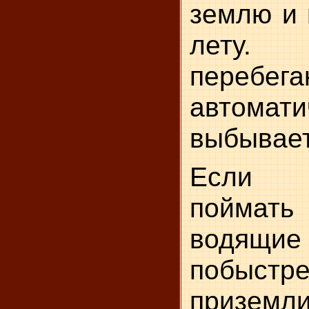
землю и 
лету
перебег
автомати
выбывает
Если 
поймать
водящи
побыстр
приземл