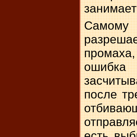
занимает
Самому
разреша
промаха,
ошиб
засчит
после тр
отбиваю
отправля
есть выб