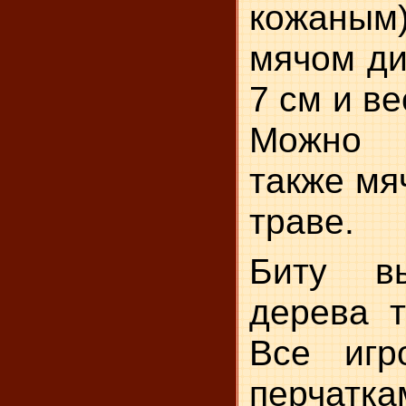
кожаны
мячом ди
7 см и в
Можно 
также мя
траве.
Биту в
дерева т
Все игр
перчатка