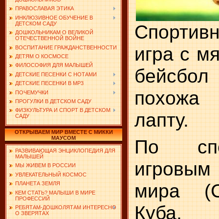
ПРАВОСЛАВАЯ ЭТИКА
ИНКЛЮЗИВНОЕ ОБУЧЕНИЕ В
ДЕТСКОМ САДУ
Спортив
ДОШКОЛЬНИКАМ О ВЕЛИКОЙ
ОТЕЧЕСТВЕННОЙ ВОЙНЕ
игра с м
ВОСПИТАНИЕ ГРАЖДАНСТВЕННОСТИ
ДЕТЯМ О КОСМОСЕ
ФИЛОСОФИЯ ДЛЯ МАЛЫШЕЙ
бейсбо
ДЕТСКИЕ ПЕСЕНКИ С НОТАМИ
ДЕТСКИЕ ПЕСЕНКИ В MP3
похожа
ПОЧЕМУЧКИ
ПРОГУЛКИ В ДЕТСКОМ САДУ
ФИЗКУЛЬТУРА И СПОРТ В ДЕТСКОМ
лапту.
САДУ
ОТКРЫВАЕМ МИР ВМЕСТЕ С МИККИ
МАУСОМ
По сп
РАЗВИВАЮЩАЯ ЭНЦИКЛОПЕДИЯ ДЛЯ
МАЛЫШЕЙ
игровы
МЫ ЖИВЕМ В РОССИИ
УВЛЕКАТЕЛЬНЫЙ КОСМОС
мира (
ПЛАНЕТА ЗЕМЛЯ
КЕМ СТАТЬ? МАЛЫШИ В МИРЕ
ПРОФЕССИЙ
Куба
РЕБЯТАМ-ДОШКОЛЯТАМ ИНТЕРЕСНО
О ЗВЕРЯТАХ