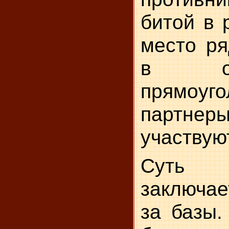
битой в 
место ря
в о
прямоуг
партнеры
участвую
Суть
заключае
за базы.