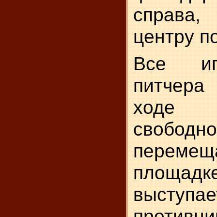
справа
центру п
Все иг
питчера
ходе 
свободно
перем
площадк
выступа
противн