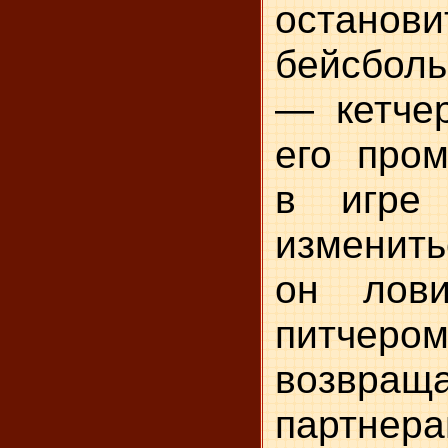
останов
бейсбол
— кетчер
его пром
в игре
изменить
он лов
питче
возвр
партнера