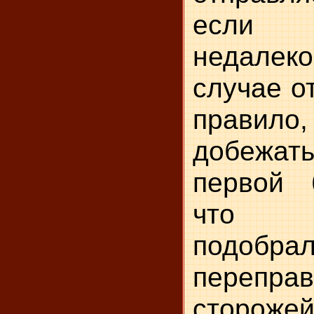
если 
недале
случае о
правил
добежа
первой 
что 
подоб
переправ
сторожей