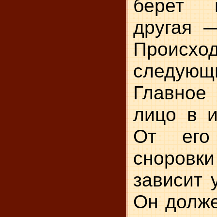
берет 
другая —
Проис
следую
Главное
лицо в и
От его
сноров
зависит 
Он долже