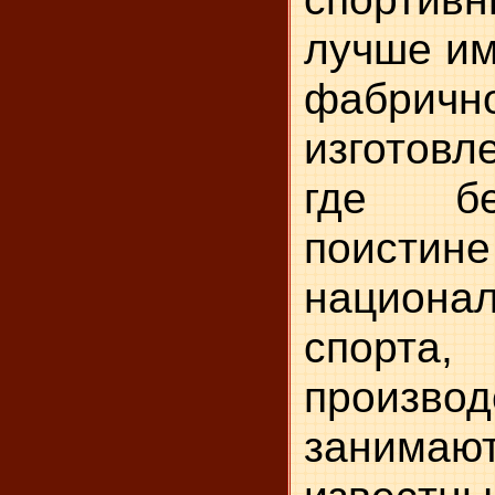
лучше им
фабричн
изготов
где бе
поистине
национ
спо
производ
занима