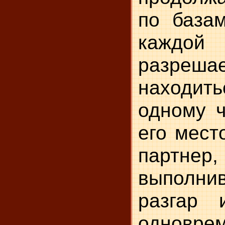
по базам
кажд
разреша
находи
одному ч
его мест
партнер
выполни
разгар 
одновре