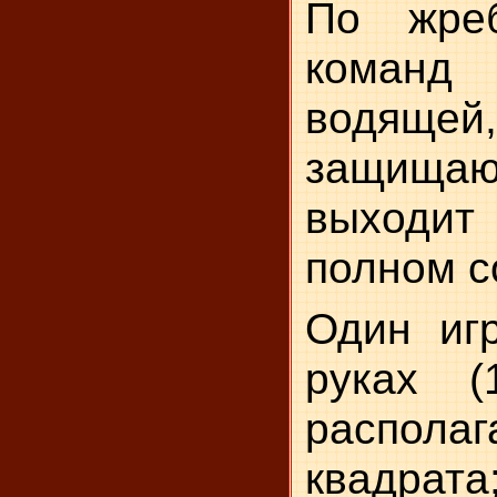
По жре
команд
водящей,
защищаю
выходи
полном с
Один иг
руках 
располаг
квадрат