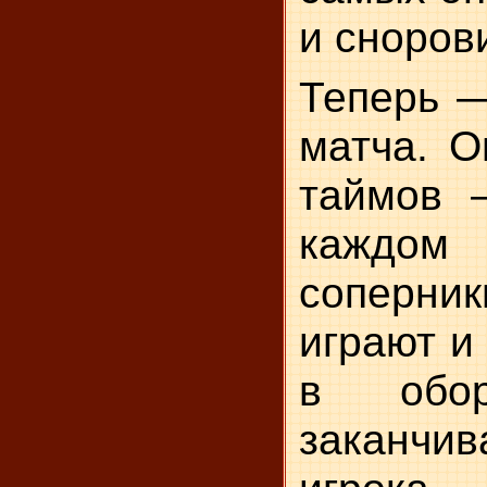
и сноров
Теперь —
матча. О
таймов 
кажд
соперни
играют и
в обор
заканчив