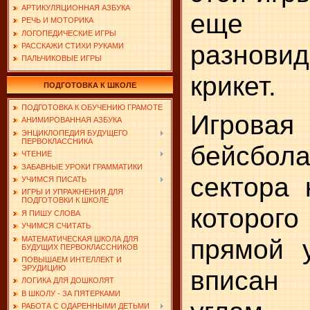
АРТИКУЛЯЦИОННАЯ АЗБУКА
еще
РЕЧЬ И МОТОРИКА
ЛОГОПЕДИЧЕСКИЕ ИГРЫ
разнов
РАССКАЖИ СТИХИ РУКАМИ
ПАЛЬЧИКОВЫЕ ИГРЫ
крикет.
ПОДГОТОВКА К ШКОЛЕ
ПОДГОТОВКА К ОБУЧЕНИЮ ГРАМОТЕ
Игровая
АНИМИРОВАННАЯ АЗБУКА
ЭНЦИКЛОПЕДИЯ БУДУЩЕГО
ПЕРВОКЛАССНИКА
бейсбо
ЧТЕНИЕ
ЗАБАВНЫЕ УРОКИ ГРАММАТИКИ
сектора 
УЧИМСЯ ПИСАТЬ
ИГРЫ И УПРАЖНЕНИЯ ДЛЯ
ПОДГОТОВКИ К ШКОЛЕ
которог
Я ПИШУ СЛОВА
УЧИМСЯ СЧИТАТЬ
прямой у
МАТЕМАТИЧЕСКАЯ ШКОЛА ДЛЯ
БУДУЩИХ ПЕРВОКЛАССНИКОВ
ПОВЫШАЕМ ИНТЕЛЛЕКТ И
ЭРУДИЦИЮ
вписан
ЛОГИКА ДЛЯ ДОШКОЛЯТ
В ШКОЛУ - ЗА ПЯТЕРКАМИ
РАБОТА С ОДАРЕННЫМИ ДЕТЬМИ