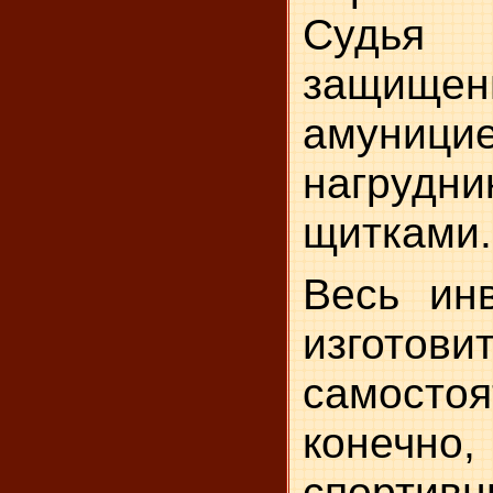
Судья
защищен
амуниц
нагрудни
щитками.
Весь ин
изготови
самосто
коне
спортивн