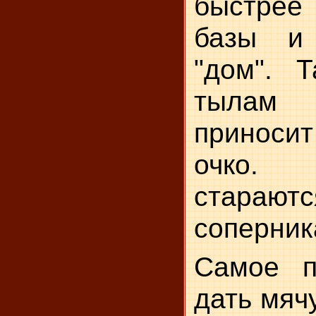
быстрее
базы и
"дом". 
тылам 
приносит
очко
стараютс
соперник
Самое 
дать мяч