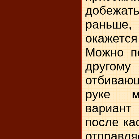
добежать
раньш
окажетс
Можно по
друго
отбивающ
руке м
вариант 
после ка
отправляе