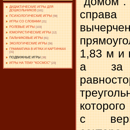
"домом
ДИДАКТИЧЕСКИЕ ИГРЫ ДЛЯ
справ
ДОШКОЛЬНИКОВ
[161]
ПСИХОЛОГИЧЕСКИЕ ИГРЫ
[58]
ИГРЫ СО СЛОВАМИ
[21]
вычерче
РОЛЕВЫЕ ИГРЫ
[103]
ЮМОРИСТИЧЕСКИЕ ИГРЫ
[12]
прямоуго
ПАЛЬЧИКОВЫЕ ИГРЫ
[61]
ЭКОЛОГИЧЕСКИЕ ИГРЫ
[56]
1,83 м и
ГРАММАТИКА В ИГРАХ И КАРТИНКАХ
[31]
ПОДВИЖНЫЕ ИГРЫ
[38]
а за
ИГРЫ НА ТЕМУ "КОСМОС"
[23]
равносто
треугол
которого
с вер