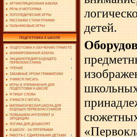
АРТИКУЛЯЦИОННАЯ АЗБУКА
логичес
РЕЧЬ И МОТОРИКА
ЛОГОПЕДИЧЕСКИЕ ИГРЫ
РАССКАЖИ СТИХИ РУКАМИ
детей.
ПАЛЬЧИКОВЫЕ ИГРЫ
ПОДГОТОВКА К ШКОЛЕ
Оборудо
ПОДГОТОВКА К ОБУЧЕНИЮ ГРАМОТЕ
АНИМИРОВАННАЯ АЗБУКА
предметн
ЭНЦИКЛОПЕДИЯ БУДУЩЕГО
ПЕРВОКЛАССНИКА
ЧТЕНИЕ
изображе
ЗАБАВНЫЕ УРОКИ ГРАММАТИКИ
УЧИМСЯ ПИСАТЬ
школьны
ИГРЫ И УПРАЖНЕНИЯ ДЛЯ
ПОДГОТОВКИ К ШКОЛЕ
Я ПИШУ СЛОВА
принадле
УЧИМСЯ СЧИТАТЬ
МАТЕМАТИЧЕСКАЯ ШКОЛА ДЛЯ
БУДУЩИХ ПЕРВОКЛАССНИКОВ
сюжетн
ПОВЫШАЕМ ИНТЕЛЛЕКТ И
ЭРУДИЦИЮ
ЛОГИКА ДЛЯ ДОШКОЛЯТ
«Первокл
В ШКОЛУ - ЗА ПЯТЕРКАМИ
РАБОТА С ОДАРЕННЫМИ ДЕТЬМИ