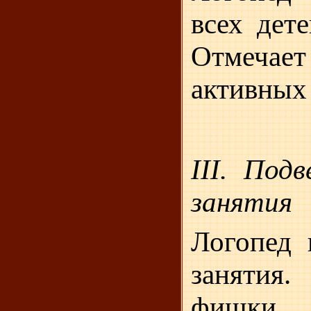
всех дете
Отмеча
активных 
III
.
Подве
занятия
Логопед 
занятия.
фишк