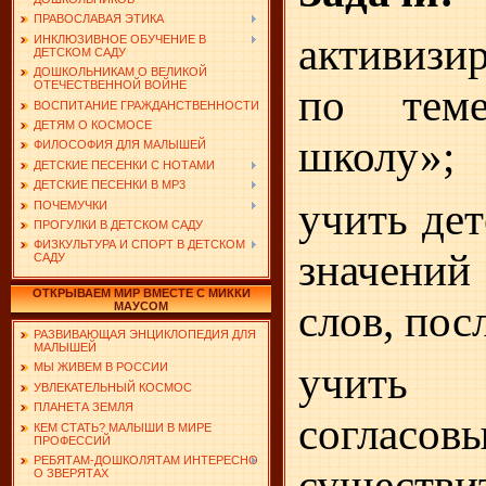
ПРАВОСЛАВАЯ ЭТИКА
активизи
ИНКЛЮЗИВНОЕ ОБУЧЕНИЕ В
ДЕТСКОМ САДУ
ДОШКОЛЬНИКАМ О ВЕЛИКОЙ
ОТЕЧЕСТВЕННОЙ ВОЙНЕ
по тем
ВОСПИТАНИЕ ГРАЖДАНСТВЕННОСТИ
ДЕТЯМ О КОСМОСЕ
школу»;
ФИЛОСОФИЯ ДЛЯ МАЛЫШЕЙ
ДЕТСКИЕ ПЕСЕНКИ С НОТАМИ
ДЕТСКИЕ ПЕСЕНКИ В MP3
учить де
ПОЧЕМУЧКИ
ПРОГУЛКИ В ДЕТСКОМ САДУ
ФИЗКУЛЬТУРА И СПОРТ В ДЕТСКОМ
значений
САДУ
ОТКРЫВАЕМ МИР ВМЕСТЕ С МИККИ
слов, пос
МАУСОМ
РАЗВИВАЮЩАЯ ЭНЦИКЛОПЕДИЯ ДЛЯ
МАЛЫШЕЙ
учить 
МЫ ЖИВЕМ В РОССИИ
УВЛЕКАТЕЛЬНЫЙ КОСМОС
ПЛАНЕТА ЗЕМЛЯ
согласо
КЕМ СТАТЬ? МАЛЫШИ В МИРЕ
ПРОФЕССИЙ
РЕБЯТАМ-ДОШКОЛЯТАМ ИНТЕРЕСНО
сущест
О ЗВЕРЯТАХ