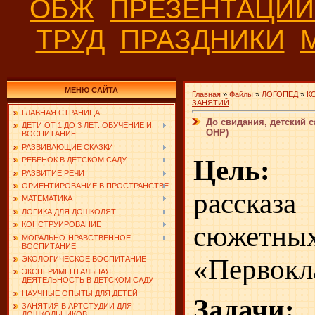
ОБЖ
ПРЕЗЕНТАЦИ
ТРУД
ПРАЗДНИКИ
МЕНЮ САЙТА
Главная
»
Файлы
»
ЛОГОПЕД
»
К
ЗАНЯТИЙ
ГЛАВНАЯ СТРАНИЦА
До свидания, детский с
ДЕТИ ОТ 1 ДО 3 ЛЕТ. ОБУЧЕНИЕ И
ОНР)
ВОСПИТАНИЕ
РАЗВИВАЮЩИЕ СКАЗКИ
Цель:
Со
РЕБЕНОК В ДЕТСКОМ САДУ
РАЗВИТИЕ РЕЧИ
ОРИЕНТИРОВАНИЕ В ПРОСТРАНСТВЕ
расска
МАТЕМАТИКА
ЛОГИКА ДЛЯ ДОШКОЛЯТ
КОНСТРУИРОВАНИЕ
сюжетн
МОРАЛЬНО-НРАВСТВЕННОЕ
ВОСПИТАНИЕ
«Первокл
ЭКОЛОГИЧЕСКОЕ ВОСПИТАНИЕ
ЭКСПЕРИМЕНТАЛЬНАЯ
ДЕЯТЕЛЬНОСТЬ В ДЕТСКОМ САДУ
НАУЧНЫЕ ОПЫТЫ ДЛЯ ДЕТЕЙ
Задачи:
ЗАНЯТИЯ В АРТСТУДИИ ДЛЯ
ДОШКОЛЬНИКОВ