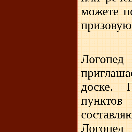
можете п
призовую
Логопед
приглаш
доске. П
пунктов
п
составля
Логопед