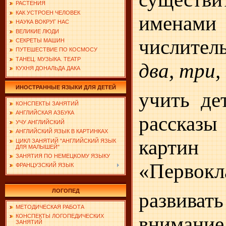
РАСТЕНИЯ
КАК УСТРОЕН ЧЕЛОВЕК
именами
НАУКА ВОКРУГ НАС
ВЕЛИКИЕ ЛЮДИ
числител
СЕКРЕТЫ МАШИН
ПУТЕШЕСТВИЕ ПО КОСМОСУ
ТАНЕЦ. МУЗЫКА. ТЕАТР
два, три,
КУХНЯ ДОНАЛЬДА ДАКА
ИНОСТРАННЫЕ ЯЗЫКИ ДЛЯ ДЕТЕЙ
учить де
КОНСПЕКТЫ ЗАНЯТИЙ
АНГЛИЙСКАЯ АЗБУКА
расска
УЧУ АНГЛИЙСКИЙ
АНГЛИЙСКИЙ ЯЗЫК В КАРТИНКАХ
картин
ЦИКЛ ЗАНЯТИЙ "АНГЛИЙСКИЙ ЯЗЫК
ДЛЯ МАЛЫШЕЙ"
ЗАНЯТИЯ ПО НЕМЕЦКОМУ ЯЗЫКУ
«Первокл
ФРАНЦУЗСКИЙ ЯЗЫК
ЛОГОПЕД
развиват
МЕТОДИЧЕСКАЯ РАБОТА
внимани
КОНСПЕКТЫ ЛОГОПЕДИЧЕСКИХ
ЗАНЯТИЙ