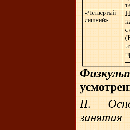
т
«Четвертый
лишний»
к
и
п
—
Физкуль
усмотрен
II
.
Осно
занятия