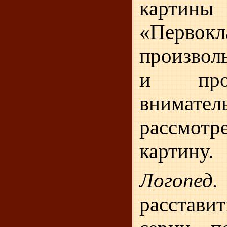
карти
«Первок
произвол
и про
внимател
рассмот
картину.
Логопед.
расстав