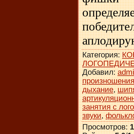
определя
победи
аплодиру
Категория
:
КО
ЛОГОПЕДИЧЕ
Добавил
:
adm
произношения
дыхание
,
шип
артикуляцион
занятия с лог
звуки
,
фолькл
Просмотров
:
1