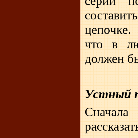
серии п
составит
цепочке.
что в лю
должен б
Устный п
Снача
рассказат