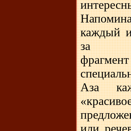
интересн
Напом
каждый и
за сос
фрагме
специал
Аза ка
«красиво
предложе
или рече