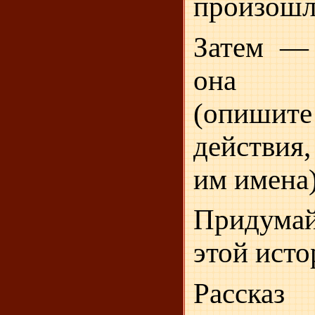
произошла
Затем — 
она п
(опишит
действия
им имена)
Придумай
этой исто
Рассказ