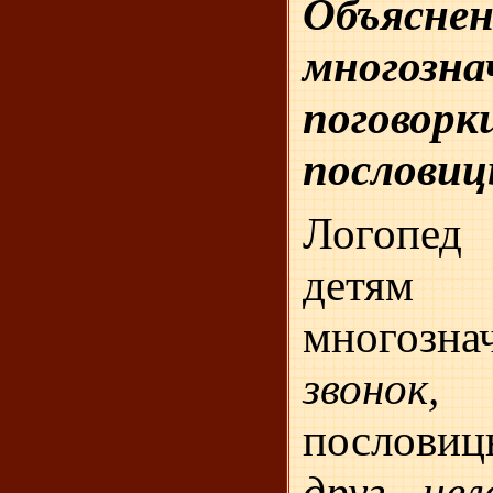
Объясне
многозн
пого
послови
Логопе
детям
многоз
звоно
пословиц
друг чел