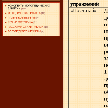
упражнений
КОНСПЕКТЫ ЛОГОПЕДИЧЕСКИХ
ЗАНЯТИЙ
«Посчитай»
Л
[199]
МЕТОДИЧЕСКАЯ РАБОТА
[12]
д
ПАЛЬЧИКОВЫЕ ИГРЫ
[44]
РЕЧЬ И МОТОРИКА
и
[22]
РАССКАЖИ СТИХИ РУКАМИ
[15]
ш
ЛОГОПЕДИЧЕСКИЕ ИГРЫ
[8]
п
р
з
п
1
д
о
н
о