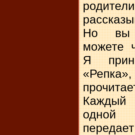
родител
рассказы
Но вы
можете ч
Я прин
«Репка
прочитае
Каждый
одной 
перед