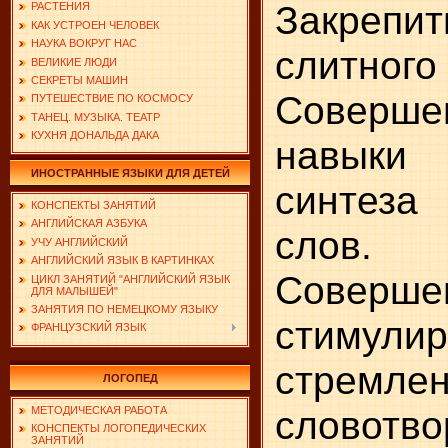
Закреп
РАСТЕНИЯ
КАК УСТРОЕН ЧЕЛОВЕК
НАУКА ВОКРУГ НАС
слитного
ВЕЛИКИЕ ЛЮДИ
СЕКРЕТЫ МАШИН
Соверше
ПУТЕШЕСТВИЕ ПО КОСМОСУ
ТАНЕЦ. МУЗЫКА. ТЕАТР
КУХНЯ ДОНАЛЬДА ДАКА
навыки
ИНОСТРАННЫЕ ЯЗЫКИ ДЛЯ ДЕТЕЙ
синтеза
КОНСПЕКТЫ ЗАНЯТИЙ
АНГЛИЙСКАЯ АЗБУКА
слов.
УЧУ АНГЛИЙСКИЙ
АНГЛИЙСКИЙ ЯЗЫК В КАРТИНКАХ
Соверше
ЦИКЛ ЗАНЯТИЙ "АНГЛИЙСКИЙ ЯЗЫК
ДЛЯ МАЛЫШЕЙ"
ЗАНЯТИЯ ПО НЕМЕЦКОМУ ЯЗЫКУ
стимулир
ФРАНЦУЗСКИЙ ЯЗЫК
стремле
ЛОГОПЕД
словотво
МЕТОДИЧЕСКАЯ РАБОТА
КОНСПЕКТЫ ЛОГОПЕДИЧЕСКИХ
ЗАНЯТИЙ