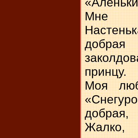
«Аленьки
Мне 
Настен
добрая
заколдов
принцу.
Моя люб
«Снегу
добрая
Жалко