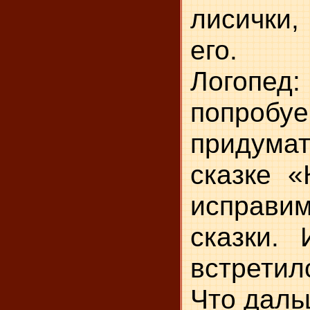
лисички,
его.
Логопе
попро
придумат
сказке «
испра
сказки. 
встретил
Что дал