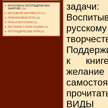
задачи:
КОНСПЕКТЫ ЛОГОПЕДИЧЕСКИХ
ЗАНЯТИЙ
[199]
МЕТОДИЧЕСКАЯ РАБОТА
Воспитыв
[12]
ПАЛЬЧИКОВЫЕ ИГРЫ
[44]
РЕЧЬ И МОТОРИКА
[22]
русском
РАССКАЖИ СТИХИ РУКАМИ
[15]
ЛОГОПЕДИЧЕСКИЕ ИГРЫ
[8]
творчеств
Поддержи
к книг
желание 
самостоя
прочитать
ВИДЫ