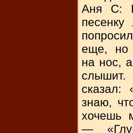
Аня С: 
песенку 
попроси
еще, но 
на нос, 
слышит
сказал: 
знаю, чт
хочешь м
— «Глуп