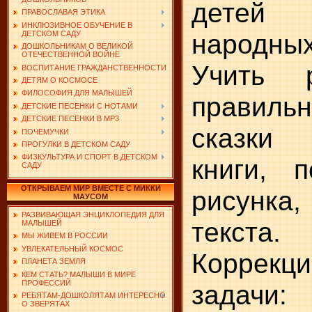
детей 
ПРАВОСЛАВАЯ ЭТИКА
ИНКЛЮЗИВНОЕ ОБУЧЕНИЕ В
народных
ДЕТСКОМ САДУ
ДОШКОЛЬНИКАМ О ВЕЛИКОЙ
ОТЕЧЕСТВЕННОЙ ВОЙНЕ
Учить 
ВОСПИТАНИЕ ГРАЖДАНСТВЕННОСТИ
ДЕТЯМ О КОСМОСЕ
ФИЛОСОФИЯ ДЛЯ МАЛЫШЕЙ
правиль
ДЕТСКИЕ ПЕСЕНКИ С НОТАМИ
ДЕТСКИЕ ПЕСЕНКИ В MP3
сказки
ПОЧЕМУЧКИ
ПРОГУЛКИ В ДЕТСКОМ САДУ
ФИЗКУЛЬТУРА И СПОРТ В ДЕТСКОМ
книги, 
САДУ
ОТКРЫВАЕМ МИР ВМЕСТЕ С МИККИ
рисунка,
МАУСОМ
РАЗВИВАЮЩАЯ ЭНЦИКЛОПЕДИЯ ДЛЯ
текста.
МАЛЫШЕЙ
МЫ ЖИВЕМ В РОССИИ
УВЛЕКАТЕЛЬНЫЙ КОСМОС
Коррекц
ПЛАНЕТА ЗЕМЛЯ
КЕМ СТАТЬ? МАЛЫШИ В МИРЕ
ПРОФЕССИЙ
задачи:
РЕБЯТАМ-ДОШКОЛЯТАМ ИНТЕРЕСНО
О ЗВЕРЯТАХ