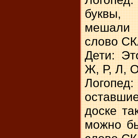
буквы
мешали
слово С
Дети: Эт
Ж, Р, Л, О
Логопед:
оставши
доске та
можно бы