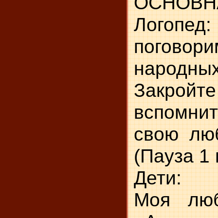
ОСНОВН
Логопед
поговор
народн
Закрой
вспомнит
свою люб
(Пауза 1 
Дети:
Моя люб