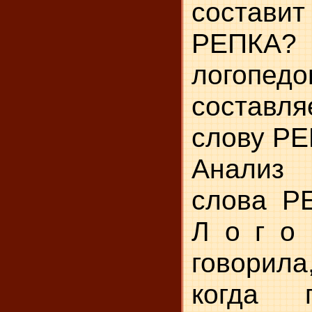
составит
РЕПКА?
логопе
составл
слову РЕ
Анализ
слова Р
Л о г о 
говорила
когда 