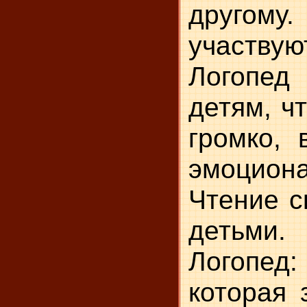
другом
участвую
Логопед
детям, ч
громко, 
эмоциона
Чтение с
детьми.
Логопед:
которая 