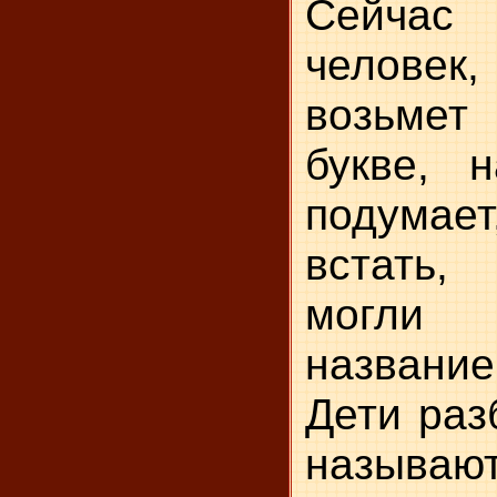
Сейчас
челове
возьме
букве, 
подумае
встать
могли 
название
Дети раз
называют