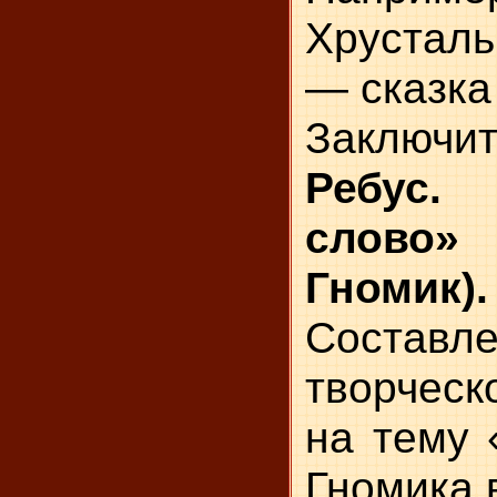
Хрусталь
— сказка
Заключит
Ребус.
слово
Гномик).
Составл
творческ
на тему 
Гномика 