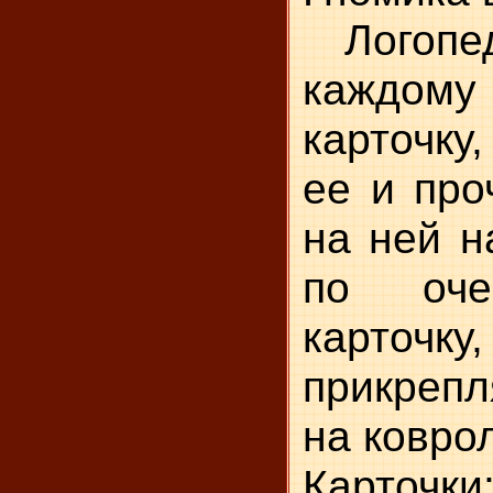
Логопед
каждому 
карточку
ее и про
на ней н
по оче
карточк
прикрепл
на ковро
Карточк