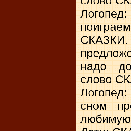
слово С
Логопе
поиграе
СКАЗКИ
предлож
надо до
слово С
Логопед
сном пр
любимую.