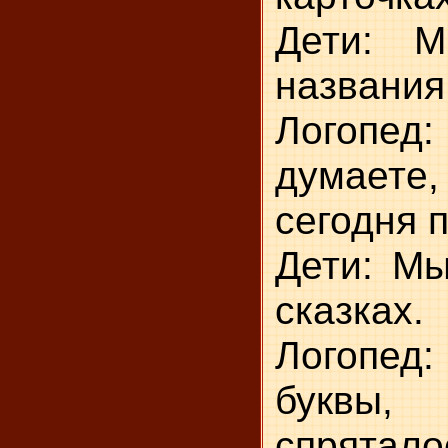
Дети: М
названия
Логопе
думает
сегодня 
Дети: Мы
сказках.
Логопе
буквы,
спрята