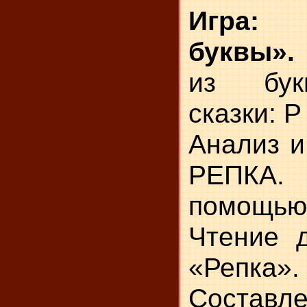
Игра
буквы».
из бук
сказки: Р
Анализ и
РЕПКА.
помощью
Чтение д
«Репка».
Составл