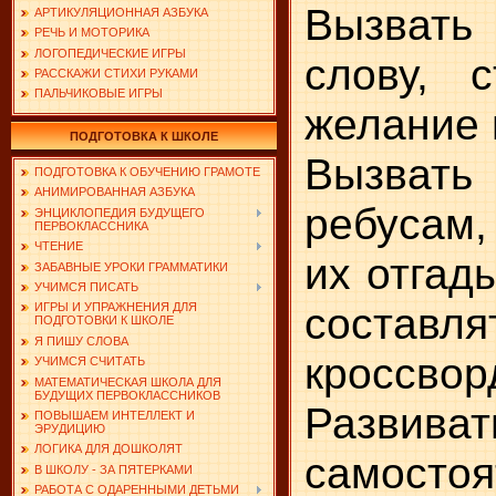
Вызват
АРТИКУЛЯЦИОННАЯ АЗБУКА
РЕЧЬ И МОТОРИКА
ЛОГОПЕДИЧЕСКИЕ ИГРЫ
слову, 
РАССКАЖИ СТИХИ РУКАМИ
ПАЛЬЧИКОВЫЕ ИГРЫ
желание 
ПОДГОТОВКА К ШКОЛЕ
Вызват
ПОДГОТОВКА К ОБУЧЕНИЮ ГРАМОТЕ
АНИМИРОВАННАЯ АЗБУКА
ребусам,
ЭНЦИКЛОПЕДИЯ БУДУЩЕГО
ПЕРВОКЛАССНИКА
ЧТЕНИЕ
их отгад
ЗАБАВНЫЕ УРОКИ ГРАММАТИКИ
УЧИМСЯ ПИСАТЬ
составл
ИГРЫ И УПРАЖНЕНИЯ ДЛЯ
ПОДГОТОВКИ К ШКОЛЕ
Я ПИШУ СЛОВА
кроссвор
УЧИМСЯ СЧИТАТЬ
МАТЕМАТИЧЕСКАЯ ШКОЛА ДЛЯ
БУДУЩИХ ПЕРВОКЛАССНИКОВ
Развив
ПОВЫШАЕМ ИНТЕЛЛЕКТ И
ЭРУДИЦИЮ
ЛОГИКА ДЛЯ ДОШКОЛЯТ
самостоя
В ШКОЛУ - ЗА ПЯТЕРКАМИ
РАБОТА С ОДАРЕННЫМИ ДЕТЬМИ