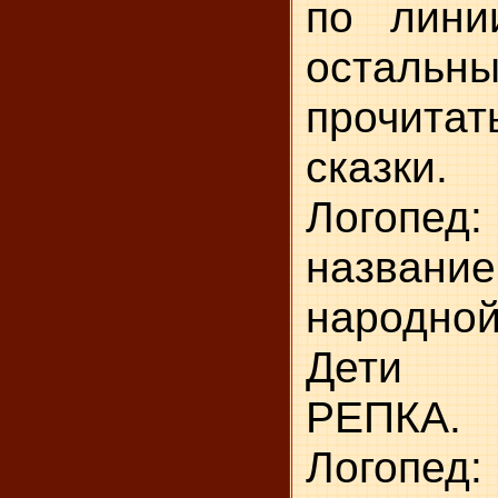
по лини
остальны
прочита
сказки.
Логопед
назван
народной
Дети 
РЕПКА.
Логопед: