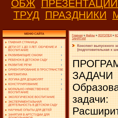
ОБЖ
ПРЕЗЕНТАЦИ
ТРУД
ПРАЗДНИКИ
МЕНЮ САЙТА
Главная
»
Файлы
»
ЛОГОПЕД
»
К
ЗАНЯТИЙ
ГЛАВНАЯ СТРАНИЦА
Конспект выпускного 
ДЕТИ ОТ 1 ДО 3 ЛЕТ. ОБУЧЕНИЕ И
(подготовительная к шк
ВОСПИТАНИЕ
РАЗВИВАЮЩИЕ СКАЗКИ
ПРОГРА
РЕБЕНОК В ДЕТСКОМ САДУ
РАЗВИТИЕ РЕЧИ
ОРИЕНТИРОВАНИЕ В ПРОСТРАНСТВЕ
ЗАДАЧИ
МАТЕМАТИКА
ЛОГИКА ДЛЯ ДОШКОЛЯТ
Образов
КОНСТРУИРОВАНИЕ
МОРАЛЬНО-НРАВСТВЕННОЕ
ВОСПИТАНИЕ
задачи:
ЭКОЛОГИЧЕСКОЕ ВОСПИТАНИЕ
ЭКСПЕРИМЕНТАЛЬНАЯ
ДЕЯТЕЛЬНОСТЬ В ДЕТСКОМ САДУ
Расшир
НАУЧНЫЕ ОПЫТЫ ДЛЯ ДЕТЕЙ
ЗАНЯТИЯ В АРТСТУДИИ ДЛЯ
ДОШКОЛЬНИКОВ