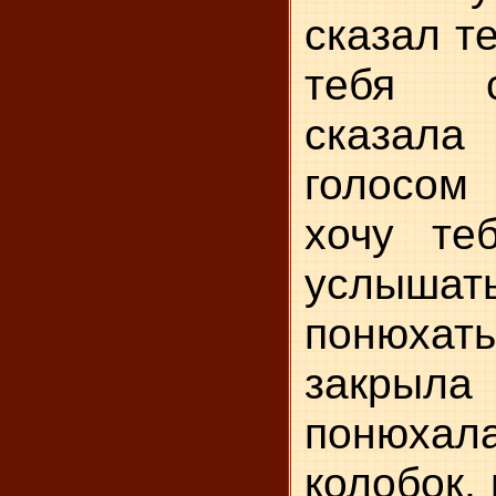
сказал те
тебя 
сказа
голосо
хочу те
услыш
понюха
закрыл
понюха
колобок, 