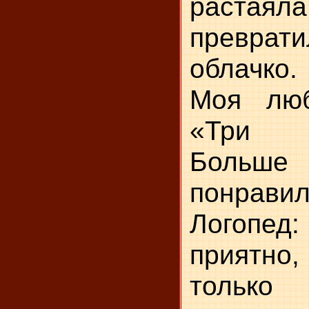
раст
превр
облачко.
Моя люб
«Три 
Боль
понравил
Логопед
приятно
тольк