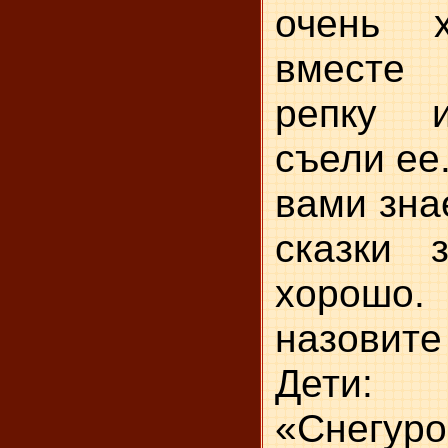
очень 
вместе
репку и
съели ее
вами зна
сказки з
хорошо.
назовите 
Дети:
«Снегур