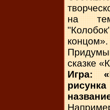
творческ
на тем
"Колобо
концом».
Придумыв
сказке «
Игра: 
рисун
название
Наприме