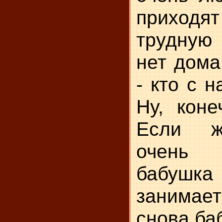
приход
трудную 
нет дома
- кто с 
Ну, коне
Если ж
очень 
бабуш
занима
снова ба