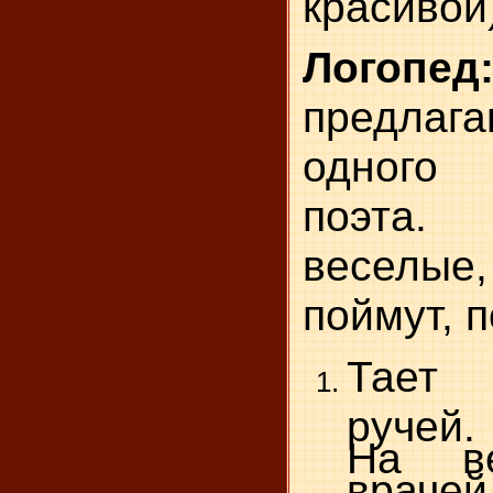
красивой)
Логопед
предла
одного 
поэта.
веселы
поймут, п
Тает 
ручей.
На ве
врачей 