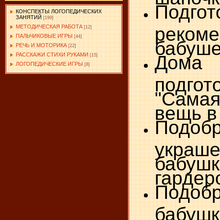
Подгот
КОНСПЕКТЫ ЛОГОПЕДИЧЕСКИХ
ЗАНЯТИЙ
[199]
реком
МЕТОДИЧЕСКАЯ РАБОТА
[12]
ПАЛЬЧИКОВЫЕ ИГРЫ
[44]
бабуше
РЕЧЬ И МОТОРИКА
[22]
Дома
РАССКАЖИ СТИХИ РУКАМИ
[15]
ЛОГОПЕДИЧЕСКИЕ ИГРЫ
[8]
подгот
"Сам
вещь в
Подоб
укра
бабушк
гардер
Подоб
бабушк