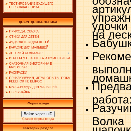
ТЕСТИРОВАНИЕ БУДУЩЕГО
артику
ПЕРВОКЛАССНИКА
упра
удочки
ДОСУГ ДОШКОЛЬНИКА
на леск
ПРИХОДИ, СКАЗКА!
СТИХИ ДЛЯ ДЕТЕЙ
Бабушк
АУДИОКНИГИ ДЛЯ ДЕТЕЙ
КАРАОКЕ ДЛЯ МАЛЫШЕЙ
Реком
ДЕТСКИЙ ФОЛЬКЛОР
ИГРЫ БЕЗ ПЛАНШЕТА И КОМПЬЮТЕРА
СКАЗОЧНАЯ ВИКТОРИНА В
выполн
КАРТИНКАХ
РАСКРАСКИ
домашн
ПРИКЛЮЧЕНИЯ, ИГРЫ, ОПЫТЫ. ПОКА
РЕБЕНОК НЕ ВЫРОС
Предва
КРОССВОРДЫ ДЛЯ МАЛЫШЕЙ
НЕСКУЧАЙКА
работа
Разучи
Форма входа
Войти через uID
Волка
Старая форма входа
шапочк
Категории раздела