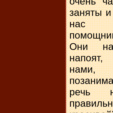
очень ча
заняты и 
нас п
помощниц
Они на
напоят,
нами,
позаним
речь 
прав