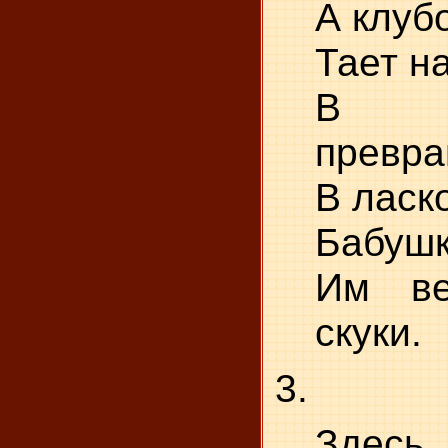
А клубо
Тает на
В с
превр
В ласк
Бабушк
Им в
скуки.
3.
Здесь