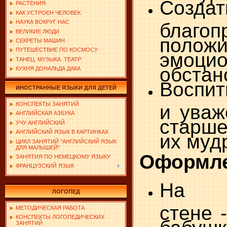
Создат
РАСТЕНИЯ
КАК УСТРОЕН ЧЕЛОВЕК
НАУКА ВОКРУГ НАС
благоп
ВЕЛИКИЕ ЛЮДИ
положи
СЕКРЕТЫ МАШИН
ПУТЕШЕСТВИЕ ПО КОСМОСУ
эмоци
ТАНЕЦ. МУЗЫКА. ТЕАТР
обстан
КУХНЯ ДОНАЛЬДА ДАКА
Воспит
ИНОСТРАННЫЕ ЯЗЫКИ ДЛЯ ДЕТЕЙ
КОНСПЕКТЫ ЗАНЯТИЙ
и уваж
АНГЛИЙСКАЯ АЗБУКА
старше
УЧУ АНГЛИЙСКИЙ
АНГЛИЙСКИЙ ЯЗЫК В КАРТИНКАХ
их муд
ЦИКЛ ЗАНЯТИЙ "АНГЛИЙСКИЙ ЯЗЫК
ДЛЯ МАЛЫШЕЙ"
Оформле
ЗАНЯТИЯ ПО НЕМЕЦКОМУ ЯЗЫКУ
ФРАНЦУЗСКИЙ ЯЗЫК
На ц
ЛОГОПЕД
стене 
МЕТОДИЧЕСКАЯ РАБОТА
КОНСПЕКТЫ ЛОГОПЕДИЧЕСКИХ
бабушк
ЗАНЯТИЙ