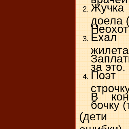
Жучк
доела 
Неохот
Ехал
жилета
Запла
за это.
Поэт
строчк
В кон
бочку (
(дети 