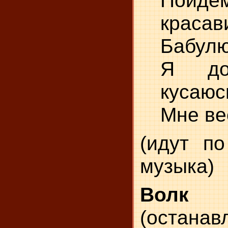
Пойде
красав
Бабулю
Я до
кусаюс
Мне ве
(идут по
музыка)
Волк
(останав