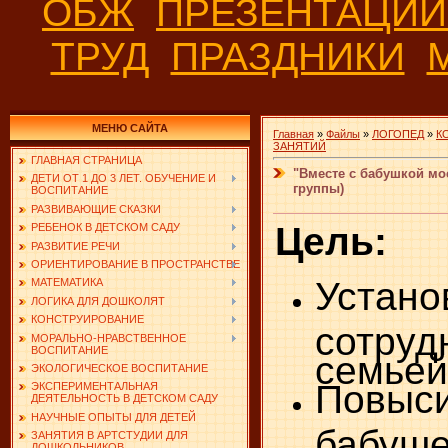
ОБЖ
ПРЕЗЕНТАЦИ
ТРУД
ПРАЗДНИКИ
МЕНЮ САЙТА
Главная
»
Файлы
»
ЛОГОПЕД
»
К
ЗАНЯТИЙ
ГЛАВНАЯ СТРАНИЦА
"Вместе с бабушкой мо
ДЕТИ ОТ 1 ДО 3 ЛЕТ. ОБУЧЕНИЕ И
группы)
ВОСПИТАНИЕ
РАЗВИВАЮЩИЕ СКАЗКИ
Цель:
РЕБЕНОК В ДЕТСКОМ САДУ
РАЗВИТИЕ РЕЧИ
ОРИЕНТИРОВАНИЕ В ПРОСТРАНСТВЕ
Устано
МАТЕМАТИКА
ЛОГИКА ДЛЯ ДОШКОЛЯТ
КОНСТРУИРОВАНИЕ
сотру
МОРАЛЬНО-НРАВСТВЕННОЕ
ВОСПИТАНИЕ
семьей
ЭКОЛОГИЧЕСКОЕ ВОСПИТАНИЕ
Повыс
ЭКСПЕРИМЕНТАЛЬНАЯ
ДЕЯТЕЛЬНОСТЬ В ДЕТСКОМ САДУ
НАУЧНЫЕ ОПЫТЫ ДЛЯ ДЕТЕЙ
баб
ЗАНЯТИЯ В АРТСТУДИИ ДЛЯ
ДОШКОЛЬНИКОВ