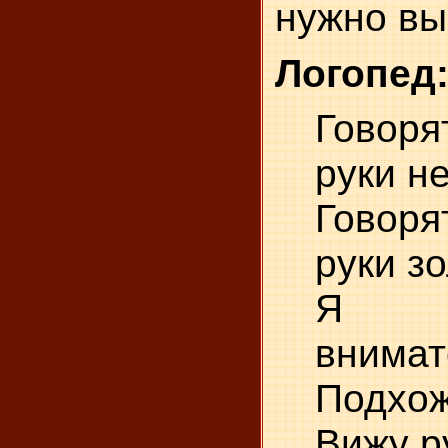
нужно вы
Логопед
Говоря
руки н
Говоря
руки з
Я с
внимат
Подхож
Вижу р