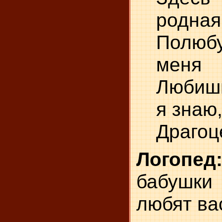
родная
Полю
меня
Любиш
я знаю
Драгоц
Логопе
бабушки
любят ва