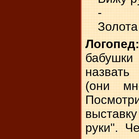
-
Золота
Логопед
бабуш
назват
(они мн
Посмотр
выставк
руки". Ч