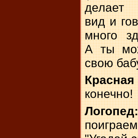
делает
вид и гов
много зд
А ты мо
свою баб
Красная
конечно!
Лого
поигра