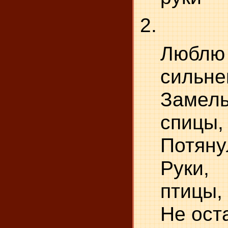
2.
Любл
сильне
Замел
спицы,
Потяну
Руки
птицы,
Не ост