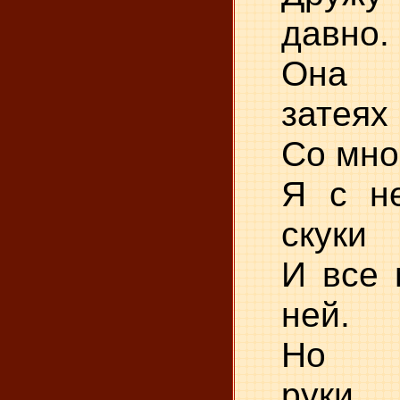
давно.
Она 
затеях
Со мно
Я с н
скуки
И все 
ней.
Но б
руки