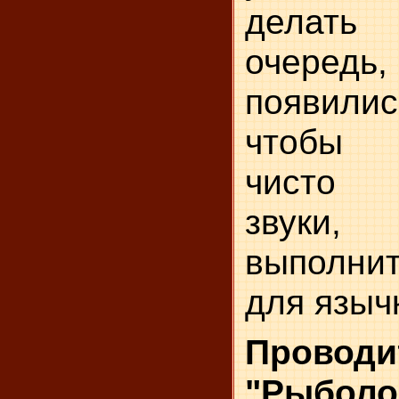
делать
очередь,
появилис
чтобы 
чисто в
звук
выполнит
для языч
Провод
"Рыболо