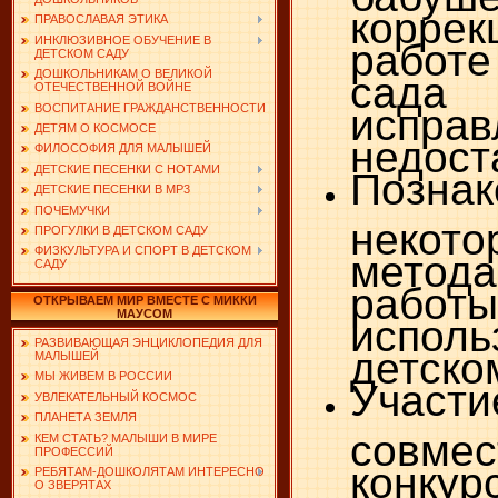
коррек
ПРАВОСЛАВАЯ ЭТИКА
ИНКЛЮЗИВНОЕ ОБУЧЕНИЕ В
работ
ДЕТСКОМ САДУ
ДОШКОЛЬНИКАМ О ВЕЛИКОЙ
са
ОТЕЧЕСТВЕННОЙ ВОЙНЕ
испра
ВОСПИТАНИЕ ГРАЖДАНСТВЕННОСТИ
ДЕТЯМ О КОСМОСЕ
недост
ФИЛОСОФИЯ ДЛЯ МАЛЫШЕЙ
ДЕТСКИЕ ПЕСЕНКИ С НОТАМИ
Позн
ДЕТСКИЕ ПЕСЕНКИ В MP3
ПОЧЕМУЧКИ
некото
ПРОГУЛКИ В ДЕТСКОМ САДУ
ФИЗКУЛЬТУРА И СПОРТ В ДЕТСКОМ
метода
САДУ
работы
ОТКРЫВАЕМ МИР ВМЕСТЕ С МИККИ
МАУСОМ
испол
РАЗВИВАЮЩАЯ ЭНЦИКЛОПЕДИЯ ДЛЯ
детско
МАЛЫШЕЙ
МЫ ЖИВЕМ В РОССИИ
Уча
УВЛЕКАТЕЛЬНЫЙ КОСМОС
ПЛАНЕТА ЗЕМЛЯ
совмес
КЕМ СТАТЬ? МАЛЫШИ В МИРЕ
ПРОФЕССИЙ
конкур
РЕБЯТАМ-ДОШКОЛЯТАМ ИНТЕРЕСНО
О ЗВЕРЯТАХ