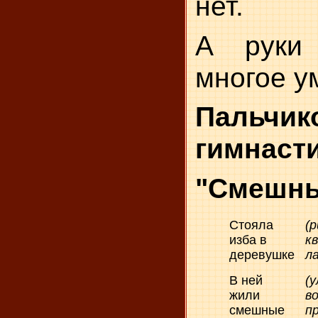
нет.
А руки
многое у
Пальчик
гимнаст
"Смешны
Стояла
(
изба в
к
деревушке
л
В ней
(
жили
в
смешные
п