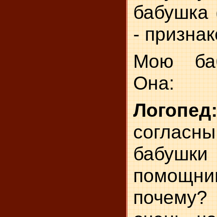
бабушка 
- признак
Мою баб
Она:
Логопед
согласны
бабуш
помощни
почему?