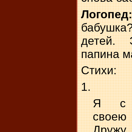
Логопед
бабушк
детей. 
папина м
Стихи:
1.
Я с 
своею
Друж