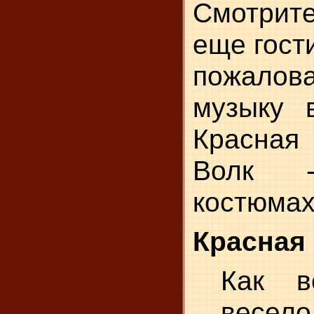
Смотрите
еще гости
пожало
музыку 
Красна
Волк 
костюмах
Красная
Как в
весело