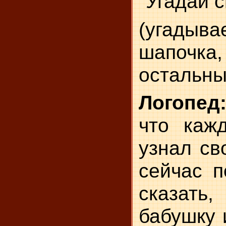
"Угадай 
(угадыв
шапочк
остальны
Логопед
что каж
узнал св
сейчас п
сказать
бабушку 