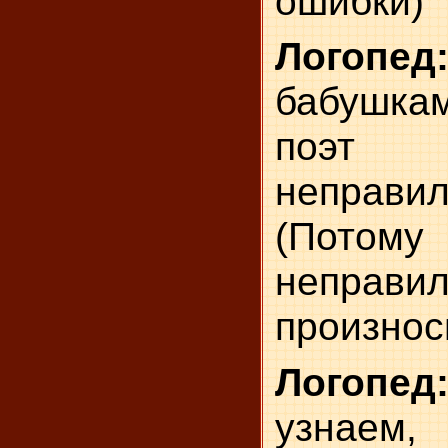
ошибки)
Логопед
бабушк
поэт
неправи
(Пото
неправи
произноси
Логопе
узнаем