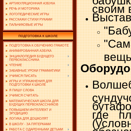
АРТИКУЛЯЦИОННАЯ АЗБУКА
своим 
РЕЧЬ И МОТОРИКА
Выстав
ЛОГОПЕДИЧЕСКИЕ ИГРЫ
РАССКАЖИ СТИХИ РУКАМИ
ПАЛЬЧИКОВЫЕ ИГРЫ
"Баб
ПОДГОТОВКА К ШКОЛЕ
"Са
ПОДГОТОВКА К ОБУЧЕНИЮ ГРАМОТЕ
АНИМИРОВАННАЯ АЗБУКА
вещь
ЭНЦИКЛОПЕДИЯ БУДУЩЕГО
ПЕРВОКЛАССНИКА
Оборудо
ЧТЕНИЕ
ЗАБАВНЫЕ УРОКИ ГРАММАТИКИ
УЧИМСЯ ПИСАТЬ
Волше
ИГРЫ И УПРАЖНЕНИЯ ДЛЯ
ПОДГОТОВКИ К ШКОЛЕ
Я ПИШУ СЛОВА
сундуч
УЧИМСЯ СЧИТАТЬ
МАТЕМАТИЧЕСКАЯ ШКОЛА ДЛЯ
бутафо
БУДУЩИХ ПЕРВОКЛАССНИКОВ
ПОВЫШАЕМ ИНТЕЛЛЕКТ И
где п
ЭРУДИЦИЮ
(услов
ЛОГИКА ДЛЯ ДОШКОЛЯТ
В ШКОЛУ - ЗА ПЯТЕРКАМИ
обозна
РАБОТА С ОДАРЕННЫМИ ДЕТЬМИ