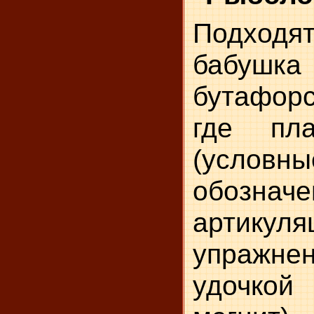
Подходя
бабушка 
бутафор
где пл
(условны
обозначе
артикуля
упражнен
удочко