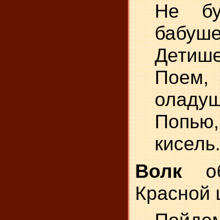
Не бу
бабуше
Детише
Поем,
оладу
Попью
кисель
Волк
об
Красной 