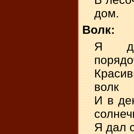
дом.
Волк:
Я д
поряд
Краси
волк
И в де
солнеч
Я дал 