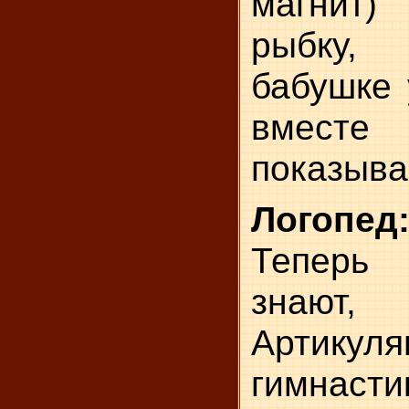
магнит)
рыбку,
бабушке 
вместе
показыва
Логопед
Теперь
знают,
Артикуля
гимнаст