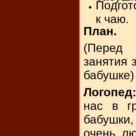
Подгот
к чаю.
План.
(Пере
занятия 
бабушке)
Логопе
нас в гр
бабушки
очень лю