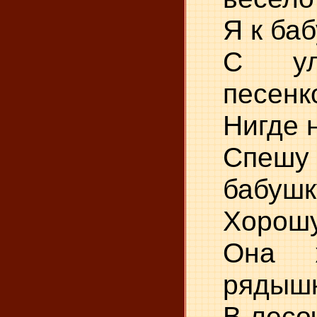
Я к баб
С ул
песенк
Нигде 
Спешу
бабушк
Хорош
Она 
рядыш
В лесо