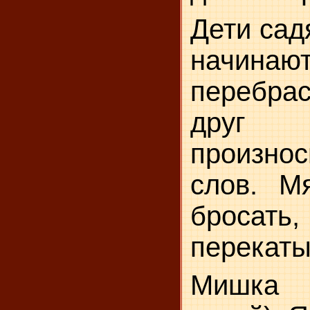
Дети сад
начинаю
перебр
друг
произно
слов. М
брос
перекаты
Мишка 