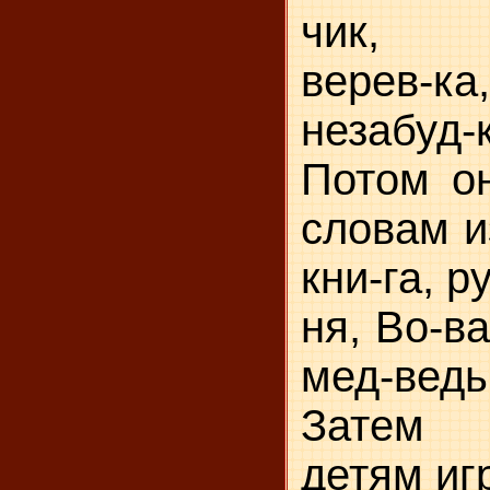
чик, м
верев-ка
незабуд
Потом он
словам и
кни-га, ру
ня, Во-ва
мед-вед
Затем 
детям игр