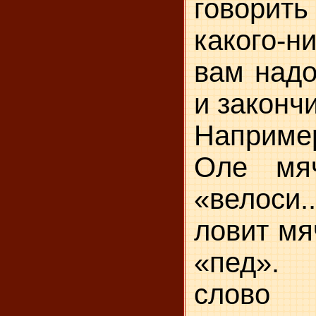
говори
какого-н
вам надо
и законч
Наприме
Оле мя
«велоси.
ловит мя
«пед».
слово «