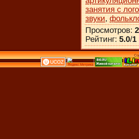
артикуляцион
занятия с лог
звуки
,
фолькл
Просмотров
:
2
Рейтинг
:
5.0
/
1
Co