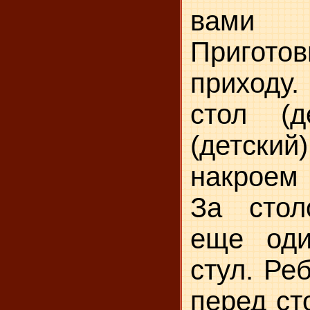
вами 
Пригото
приходу.
стол (д
(детск
накроем
За стол
еще оди
стул. Ре
перед ст