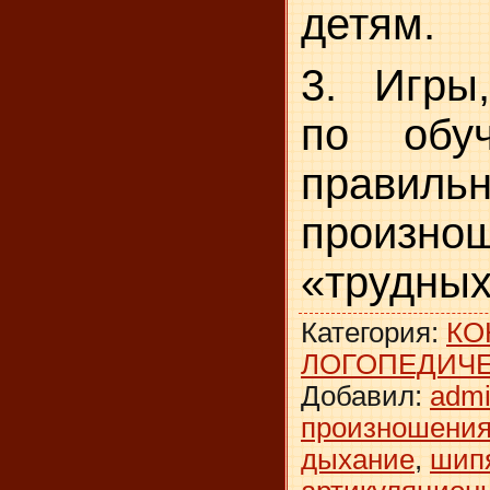
детям.
3. Игры
по обу
правиль
произно
«трудных
Категория
:
КО
ЛОГОПЕДИЧЕ
Добавил
:
adm
произношения
дыхание
,
шип