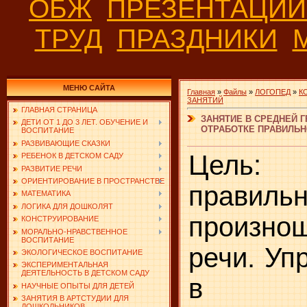
ОБЖ
ПРЕЗЕНТАЦИ
ТРУД
ПРАЗДНИКИ
МЕНЮ САЙТА
Главная
»
Файлы
»
ЛОГОПЕД
»
К
ЗАНЯТИЙ
ГЛАВНАЯ СТРАНИЦА
ЗАНЯТИЕ В СРЕДНЕЙ Г
ДЕТИ ОТ 1 ДО 3 ЛЕТ. ОБУЧЕНИЕ И
ОТРАБОТКЕ ПРАВИЛЬН
ВОСПИТАНИЕ
РАЗВИВАЮЩИЕ СКАЗКИ
Цель: 
РЕБЕНОК В ДЕТСКОМ САДУ
РАЗВИТИЕ РЕЧИ
ОРИЕНТИРОВАНИЕ В ПРОСТРАНСТВЕ
правильн
МАТЕМАТИКА
ЛОГИКА ДЛЯ ДОШКОЛЯТ
произно
КОНСТРУИРОВАНИЕ
МОРАЛЬНО-НРАВСТВЕННОЕ
ВОСПИТАНИЕ
речи. Уп
ЭКОЛОГИЧЕСКОЕ ВОСПИТАНИЕ
ЭКСПЕРИМЕНТАЛЬНАЯ
ДЕЯТЕЛЬНОСТЬ В ДЕТСКОМ САДУ
в пр
НАУЧНЫЕ ОПЫТЫ ДЛЯ ДЕТЕЙ
ЗАНЯТИЯ В АРТСТУДИИ ДЛЯ
ДОШКОЛЬНИКОВ