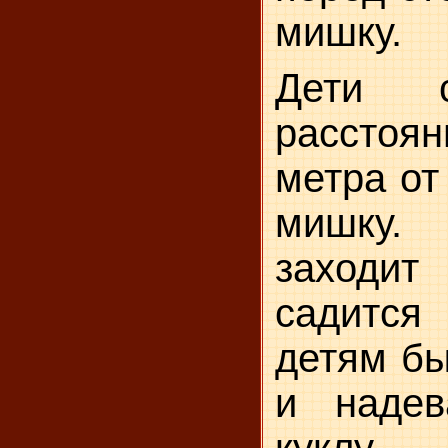
мишку.
Дети с
рассто
метра от
мишку. 
заходи
садится
детям бы
и надев
куклу.