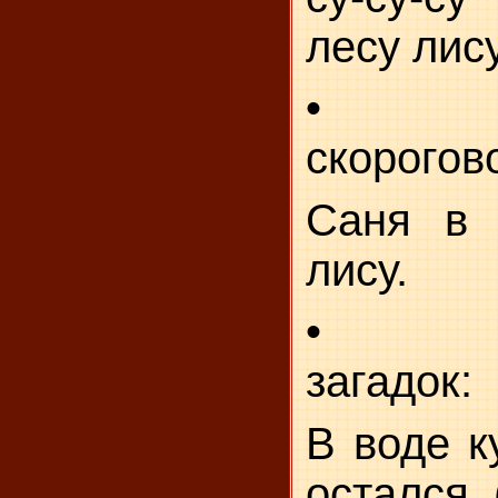
лесу лису
• За
скорогов
Саня в 
лису.
• Отг
загадок:
В воде к
остался. 