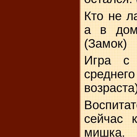
Кто не ла
а в дом
(Замок)
Игра с
среднег
возраста
Воспитат
сейчас 
мишка.