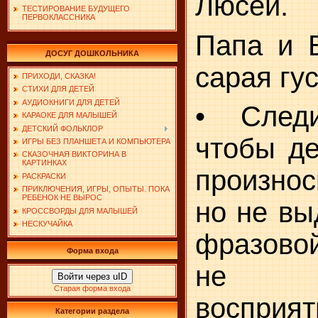
Люсей.
ТЕСТИРОВАНИЕ БУДУЩЕГО
ПЕРВОКЛАССНИКА
Папа и В
ДОСУГ ДОШКОЛЬНИКА
сарая гус
ПРИХОДИ, СКАЗКА!
СТИХИ ДЛЯ ДЕТЕЙ
АУДИОКНИГИ ДЛЯ ДЕТЕЙ
• След
КАРАОКЕ ДЛЯ МАЛЫШЕЙ
ДЕТСКИЙ ФОЛЬКЛОР
чтобы де
ИГРЫ БЕЗ ПЛАНШЕТА И КОМПЬЮТЕРА
СКАЗОЧНАЯ ВИКТОРИНА В
КАРТИНКАХ
произнос
РАСКРАСКИ
ПРИКЛЮЧЕНИЯ, ИГРЫ, ОПЫТЫ. ПОКА
РЕБЕНОК НЕ ВЫРОС
но не вы
КРОССВОРДЫ ДЛЯ МАЛЫШЕЙ
НЕСКУЧАЙКА
фразовой
Форма входа
не на
Войти через uID
Старая форма входа
восприят
Категории раздела