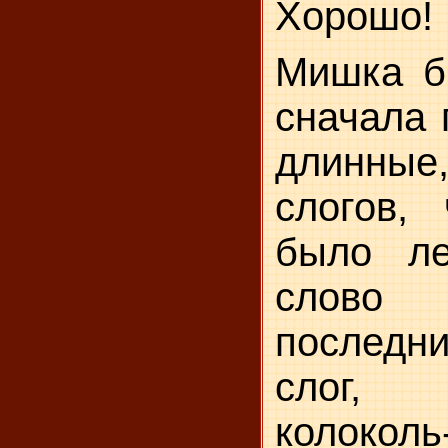
Хорошо!
Мишка б
сначала 
длинные,
слогов,
было ле
слово 
послед
слог, 
колоколь