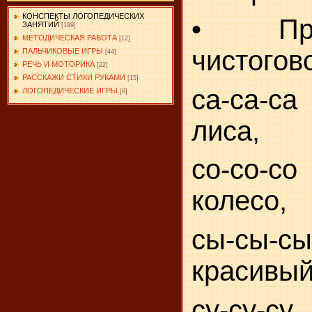
КОНСПЕКТЫ ЛОГОПЕДИЧЕСКИХ
• Прог
ЗАНЯТИЙ
[199]
МЕТОДИЧЕСКАЯ РАБОТА
[12]
чистогов
ПАЛЬЧИКОВЫЕ ИГРЫ
[44]
РЕЧЬ И МОТОРИКА
[22]
РАССКАЖИ СТИХИ РУКАМИ
[15]
са-са-с
ЛОГОПЕДИЧЕСКИЕ ИГРЫ
[8]
лиса,
со-со-со
колесо,
сы-сы-
красивый
су-су-су