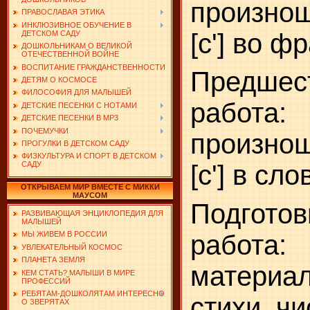
произно
ПРАВОСЛАВАЯ ЭТИКА
ИНКЛЮЗИВНОЕ ОБУЧЕНИЕ В
[с'] во ф
ДЕТСКОМ САДУ
ДОШКОЛЬНИКАМ О ВЕЛИКОЙ
ОТЕЧЕСТВЕННОЙ ВОЙНЕ
ВОСПИТАНИЕ ГРАЖДАНСТВЕННОСТИ
Предшес
ДЕТЯМ О КОСМОСЕ
ФИЛОСОФИЯ ДЛЯ МАЛЫШЕЙ
работа
ДЕТСКИЕ ПЕСЕНКИ С НОТАМИ
ДЕТСКИЕ ПЕСЕНКИ В MP3
ПОЧЕМУЧКИ
произно
ПРОГУЛКИ В ДЕТСКОМ САДУ
ФИЗКУЛЬТУРА И СПОРТ В ДЕТСКОМ
[с'] в сло
САДУ
ОТКРЫВАЕМ МИР ВМЕСТЕ С МИККИ
МАУСОМ
Подготов
РАЗВИВАЮЩАЯ ЭНЦИКЛОПЕДИЯ ДЛЯ
МАЛЫШЕЙ
работ
МЫ ЖИВЕМ В РОССИИ
УВЛЕКАТЕЛЬНЫЙ КОСМОС
ПЛАНЕТА ЗЕМЛЯ
материа
КЕМ СТАТЬ? МАЛЫШИ В МИРЕ
ПРОФЕССИЙ
РЕБЯТАМ-ДОШКОЛЯТАМ ИНТЕРЕСНО
стихи, чи
О ЗВЕРЯТАХ