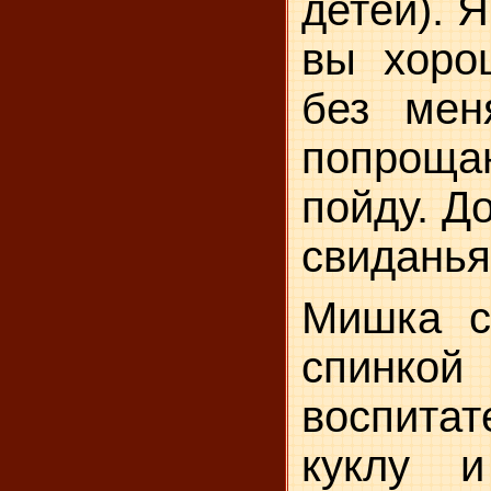
детей). Я
вы хоро
без мен
попроща
пойду. Д
свиданья
Мишка с
спинк
воспита
куклу 