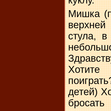
Мишка (п
верхней 
стула, в
неболь
Здравст
Хотит
поигра
детей) Х
бросат