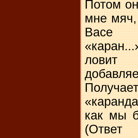
Потом он
мне мяч,
Васе 
«каран.
лови
добавл
Получа
«каранд
как мы б
(Отве