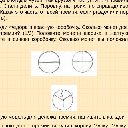
ть клад в музей. Так друзья и поступили. И правил
 Стали делить. Поровну, на троих, по справедлив
 Какая это часть, от всей премии, если разделили по
ь).
ди Федора в красную коробочку. Сколько монет дос
 премии? (1/3) Положите монеты шарика в желтую
те в синюю коробочку. Сколько монет вы положили
ую модель для дележа премии, напишите в каждой
а свою долю премии выкупил корову Мурку. Мурку