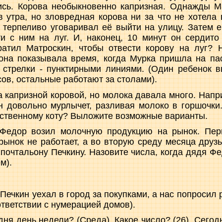
тись. Корова необыкновенно капризная. Однажды М
в утра, но зловредная корова ни за что не хотела 
 терпеливо уговаривал её выйти на улицу. Затем 
и с ним на луг. И, наконец, 10 минут он сердито
ратил Матроскин, чтобы отвести корову на луг? 
 она показывала время, когда Мурка пришла на п
 стрелки - пунктирными линиями. (Один ребенок в
ов, остальные работают за столами).
ла капризной коровой, но молока давала много. Напр
н довольно мурлычет, разливая молоко в горшочки
ственному коту? Выложите возможные варианты.
Федор возил молочную продукцию на рынок. Пер
рынок не работает, а во вторую среду месяца дру
 почтальону Печкину. Назовите числа, когда дядя Фе
м).
 Печкин уехал в город за покупками, а нас попросил р
ответствии с нумерацией домов).
одня день недели? (Среда). Какое число? (26). Сего