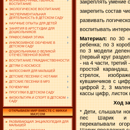
МОРАЛЬНО-НРАВСТВЕННОЕ
закреплять умение о
ВОСПИТАНИЕ
ЭКОЛОГИЧЕСКОЕ ВОСПИТАНИЕ
закрепить состав чи
ЭКСПЕРИМЕНТАЛЬНАЯ
ДЕЯТЕЛЬНОСТЬ В ДЕТСКОМ САДУ
развивать логическ
НАУЧНЫЕ ОПЫТЫ ДЛЯ ДЕТЕЙ
воспитывать интерес
ЗАНЯТИЯ В АРТСТУДИИ ДЛЯ
ДОШКОЛЬНИКОВ
ПРАВОСЛАВАЯ ЭТИКА
Материал:
по 30 «
ИНКЛЮЗИВНОЕ ОБУЧЕНИЕ В
ребенка; по 3 короб
ДЕТСКОМ САДУ
по 3 модели делен
ДОШКОЛЬНИКАМ О ВЕЛИКОЙ
ОТЕЧЕСТВЕННОЙ ВОЙНЕ
(первый круг раздел
ВОСПИТАНИЕ ГРАЖДАНСТВЕННОСТИ
- на 4 части, третий 
ДЕТЯМ О КОСМОСЕ
простой карандаш,
ФИЛОСОФИЯ ДЛЯ МАЛЫШЕЙ
стрелок, изобра
ДЕТСКИЕ ПЕСЕНКИ С НОТАМИ
кувшинчиков с цифр
ДЕТСКИЕ ПЕСЕНКИ В MP3
цифрой 2, 3 мален
ПОЧЕМУЧКИ
кассы цифр, листок в
ПРОГУЛКИ В ДЕТСКОМ САДУ
ФИЗКУЛЬТУРА И СПОРТ В ДЕТСКОМ
САДУ
Ход з
ОТКРЫВАЕМ МИР ВМЕСТЕ С МИККИ
* Дети, слышали но
МАУСОМ
пес Шарик и 
РАЗВИВАЮЩАЯ ЭНЦИКЛОПЕДИЯ ДЛЯ
перекапывали ого
МАЛЫШЕЙ