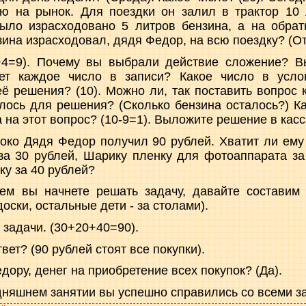
ю на рынок. Для поездки он залил в трактор 10 
ыло израсходовано 5 литров бензина, а на обрат
ина израсходовал, дядя Федор, на всю поездку? (От
+4=9). Почему вы выбрали действие сложение? 
ает каждое число в записи? Какое число в усл
ё решения? (10). Можно ли, так поставить вопрос к
лось для решения? (Сколько бензина осталось?) К
а на этот вопрос? (10-9=1). Выложите решение в касс
око Дядя Федор получил 90 рублей. Хватит ли ему 
за 30 рублей, Шарику пленку для фотоаппарата за
ку за 40 рублей?
чем вы начнете решать задачу, давайте составим 
доски, остальные дети - за столами).
 задачи. (30+20+40=90).
вет? (90 рублей стоят все покупки).
едору, денег на приобретение всех покупок? (Да).
дняшнем занятии вы успешно справились со всеми з