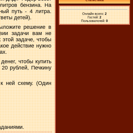
Статистика
литров бензина. На
ный путь - 4 литра.
Онлайн всего:
2
веты детей).
Гостей:
2
Пользователей:
0
Выложите решение в
овии задачи вам не
 этой задаче, чтобы
акое действие нужно
ах.
денег, чтобы купить
 20 рублей, Печкину
к ней схему. (Один
аданиями.