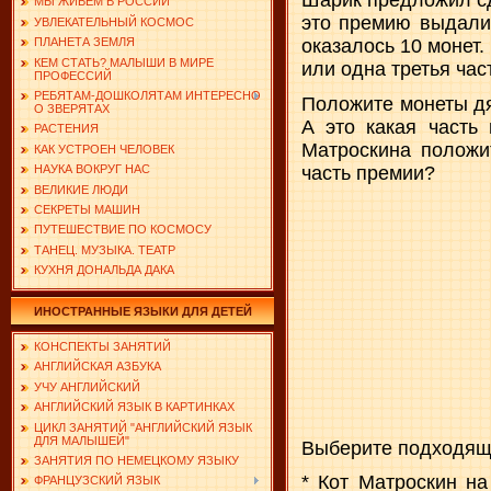
Шарик предложил сда
МЫ ЖИВЕМ В РОССИИ
это премию выдали.
УВЛЕКАТЕЛЬНЫЙ КОСМОС
ПЛАНЕТА ЗЕМЛЯ
оказалось 10 монет.
КЕМ СТАТЬ? МАЛЫШИ В МИРЕ
или одна третья част
ПРОФЕССИЙ
РЕБЯТАМ-ДОШКОЛЯТАМ ИНТЕРЕСНО
Положите монеты дя
О ЗВЕРЯТАХ
А это какая часть
РАСТЕНИЯ
Матроскина положи
КАК УСТРОЕН ЧЕЛОВЕК
часть премии?
НАУКА ВОКРУГ НАС
ВЕЛИКИЕ ЛЮДИ
СЕКРЕТЫ МАШИН
ПУТЕШЕСТВИЕ ПО КОСМОСУ
ТАНЕЦ. МУЗЫКА. ТЕАТР
КУХНЯ ДОНАЛЬДА ДАКА
ИНОСТРАННЫЕ ЯЗЫКИ ДЛЯ ДЕТЕЙ
КОНСПЕКТЫ ЗАНЯТИЙ
АНГЛИЙСКАЯ АЗБУКА
УЧУ АНГЛИЙСКИЙ
АНГЛИЙСКИЙ ЯЗЫК В КАРТИНКАХ
ЦИКЛ ЗАНЯТИЙ "АНГЛИЙСКИЙ ЯЗЫК
ДЛЯ МАЛЫШЕЙ"
Выберите подходящ
ЗАНЯТИЯ ПО НЕМЕЦКОМУ ЯЗЫКУ
* Кот Матроскин н
ФРАНЦУЗСКИЙ ЯЗЫК