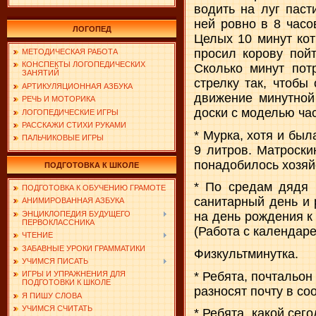
водить на луг пас
ней ровно в 8 часо
ЛОГОПЕД
Целых 10 минут кот
просил корову пойт
МЕТОДИЧЕСКАЯ РАБОТА
КОНСПЕКТЫ ЛОГОПЕДИЧЕСКИХ
Сколько минут пот
ЗАНЯТИЙ
стрелку так, чтобы
АРТИКУЛЯЦИОННАЯ АЗБУКА
движение минутной
РЕЧЬ И МОТОРИКА
доски с моделью час
ЛОГОПЕДИЧЕСКИЕ ИГРЫ
РАССКАЖИ СТИХИ РУКАМИ
* Мурка, хотя и бы
ПАЛЬЧИКОВЫЕ ИГРЫ
9 литров. Матроски
понадобилось хозяй
ПОДГОТОВКА К ШКОЛЕ
* По средам дядя 
ПОДГОТОВКА К ОБУЧЕНИЮ ГРАМОТЕ
санитарный день и 
АНИМИРОВАННАЯ АЗБУКА
ЭНЦИКЛОПЕДИЯ БУДУЩЕГО
на день рождения к
ПЕРВОКЛАССНИКА
(Работа с календаре
ЧТЕНИЕ
ЗАБАВНЫЕ УРОКИ ГРАММАТИКИ
Физкультминутка.
УЧИМСЯ ПИСАТЬ
* Ребята, почтальон
ИГРЫ И УПРАЖНЕНИЯ ДЛЯ
ПОДГОТОВКИ К ШКОЛЕ
разносят почту в со
Я ПИШУ СЛОВА
УЧИМСЯ СЧИТАТЬ
* Ребята, какой сег