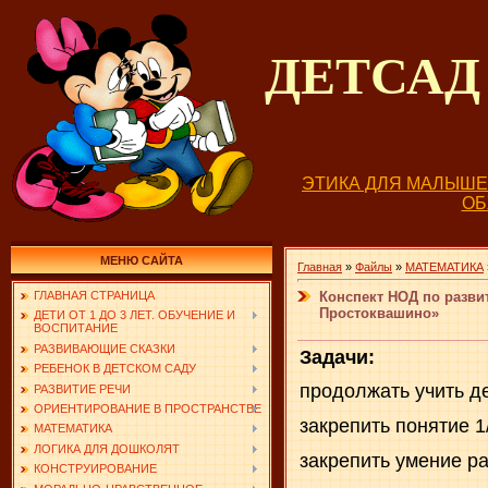
ДЕТСА
ЭТИКА ДЛЯ МАЛЫШ
О
МЕНЮ САЙТА
Главная
»
Файлы
»
МАТЕМАТИКА
Конспект НОД по разви
ГЛАВНАЯ СТРАНИЦА
Простоквашино»
ДЕТИ ОТ 1 ДО 3 ЛЕТ. ОБУЧЕНИЕ И
ВОСПИТАНИЕ
РАЗВИВАЮЩИЕ СКАЗКИ
Задачи:
РЕБЕНОК В ДЕТСКОМ САДУ
продолжать учить д
РАЗВИТИЕ РЕЧИ
ОРИЕНТИРОВАНИЕ В ПРОСТРАНСТВЕ
закрепить понятие 1
МАТЕМАТИКА
ЛОГИКА ДЛЯ ДОШКОЛЯТ
закрепить умение ра
КОНСТРУИРОВАНИЕ