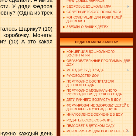
ьно сделали. А им за
РЕЧИ ДОШКОЛЬНИКОВ
ости. У дяди Федора
ЗДОРОВЬЕ ДОШКОЛЬНИКА
ровну? (Одна из трех
СОВЕТЫ ДЕТСКОГО ПСИХОЛОГА
КОНСУЛЬТАЦИИ ДЛЯ РОДИТЕЛЕЙ
ДОШКОЛЯТ
ЗВЕЗДЫ О ВАШИХ ДЕТЯХ
талось Шарику? (10)
 коробочку. Монеты
? (10) А это какая
ПЕДАГОГАМ НА ЗАМЕТКУ
КОНЦЕПЦИЯ ДОШКОЛЬНОГО
ВОСПИТАНИЯ
ОБРАЗОВАТЕЛЬНЫЕ ПРОГРАММЫ ДЛЯ
ДОУ
МЕТОДИСТУ ДЕТСАДА
РУКОВОДСТВУ ДОУ
ПОРТФОЛИО ВОСПИТАТЕЛЯ
ДЕТСКОГО САДА
ПОРТФОЛИО МУЗЫКАЛЬНОГО
РУКОВОДИТЕЛЯ ДЕТСКОГО САДА
ДЕТИ РАННЕГО ВОЗРАСТА В ДОУ
ФОРМИРОВАНИЕ ЗДОРОВЬЯ ДЕТЕЙ В
ДОШКОЛЬНЫХ УЧРЕЖДЕНИЯХ
ИНКЛЮЗИВНОЕ ОБУЧЕНИЕ В ДОУ
РОДИТЕЛЬСКОЕ СОБРАНИЕ
ПЕДСОВЕТ В ДЕТСКОМ САДУ
МЕРОПРИЯТИЯ ДЛЯ ВОСПИТАТЕЛЕЙ
 нужно каждый день