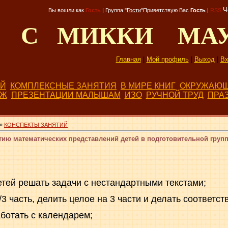
Ч
Вы вошли как
Гость
|
Группа
"
Гости
"
Приветствую Вас
Гость
|
RSS
Д С МИККИ МА
Главная
|
Мой профиль
|
Выход
|
Вх
ЕЙ
КОМПЛЕКСНЫЕ ЗАНЯТИЯ
В МИРЕ КНИГ
ОКРУЖАЮЩ
БЖ
ПРЕЗЕНТАЦИИ МАЛЫШАМ
ИЗО
РУЧНОЙ ТРУД
ПРА
»
КОНСПЕКТЫ ЗАНЯТИЙ
тию математических представлений детей в подготовительной групп
етей решать задачи с нестандартными текстами;
/3 часть, делить целое на 3 части и делать соответст
ботать с календарем;