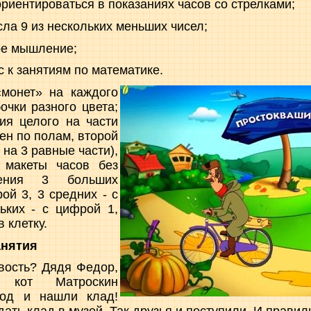
риентироваться в показаниях часов со стрелками;
сла 9 из нескольких меньших чисел;
ое мышление;
 к занятиям по математике.
монет» на каждого
очки разного цвета;
ия целого на части
ен по полам, второй
- на 3 равные части),
 макеты часов без
жения 3 больших
ой 3, 3 средних - с
ьких - с цифрой 1,
 клетку.
анятия
вость? Дядя Федор,
кот Матроскин
род и нашли клад!