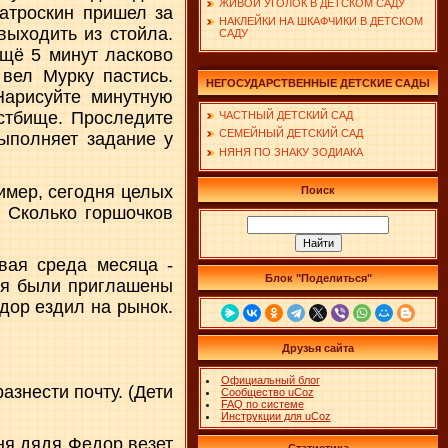
ЖИВОЙ УГОЛОК В ДЕТСКОМ САДУ
атроскин пришел за
НАКЛЕЙКИ НА ШКАФЧИКИ В ДЕТСКОМ
выходить из стойла.
САДУ
ещё 5 минут ласково
 вел Мурку пастись.
НЕГОСУДАРСТВЕННЫЕ ДЕТСКИЕ САДЫ
Нарисуйте минутную
астбище. Проследите
ЧАСТНЫЙ ДЕТСКИЙ САД
СЕМЕЙНЫЙ ДЕТСКИЙ САД
ыполняет задание у
НЯНЯ ПО ЗНАКУ ЗОДИАКА
имер, сегодня целых
Поиск
. Сколько горшочков
вая среда месяца -
Блок "Поделиться"
зья были приглашены
дор ездил на рынок.
Друзья сайта
Официальный блог
азнести почту. (Дети
Сообщество uCoz
FAQ по системе
Инструкции для uCoz
дня дядя Федор везет