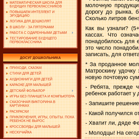
МАТЕМАТИЧЕСКАЯ ШКОЛА ДЛЯ
молочную продукци
БУДУЩИХ ПЕРВОКЛАССНИКОВ
дорогу до рынка, б
ПОВЫШАЕМ ИНТЕЛЛЕКТ И
ЭРУДИЦИЮ
Сколько литров бенз
ЛОГИКА ДЛЯ ДОШКОЛЯТ
В ШКОЛУ - ЗА ПЯТЕРКАМИ
Как вы узнали? (5
РАБОТА С ОДАРЕННЫМИ ДЕТЬМИ
кассах. Что означ
ТЕСТИРОВАНИЕ БУДУЩЕГО
понадобилось для е
ПЕРВОКЛАССНИКА
это число понадоби
записать, для ответ
ДОСУГ ДОШКОЛЬНИКА
* За проданное мол
ПРИХОДИ, СКАЗКА!
Матроскину удочку 
СТИХИ ДЛЯ ДЕТЕЙ
новую почтовую сум
АУДИОКНИГИ ДЛЯ ДЕТЕЙ
КАРАОКЕ ДЛЯ МАЛЫШЕЙ
- Ребята, прежде 
ДЕТСКИЙ ФОЛЬКЛОР
ребенок работает у 
ИГРЫ БЕЗ ПЛАНШЕТА И КОМПЬЮТЕРА
СКАЗОЧНАЯ ВИКТОРИНА В
- Запишите решение
КАРТИНКАХ
РАСКРАСКИ
- Какой получился от
ПРИКЛЮЧЕНИЯ, ИГРЫ, ОПЫТЫ. ПОКА
РЕБЕНОК НЕ ВЫРОС
- Хватит ли, дяде Ф
КРОССВОРДЫ ДЛЯ МАЛЫШЕЙ
- Молодцы! На сего
НЕСКУЧАЙКА