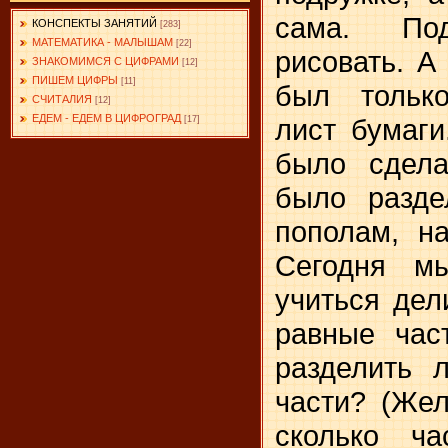
сама. Под
КОНСПЕКТЫ ЗАНЯТИЙ
[283]
МАТЕМАТИКА - МАЛЫШАМ
[22]
рисовать. А
ЗНАКОМИМСЯ С ЦИФРАМИ
[12]
ПИШЕМ ЦИФРЫ
[11]
был только
СЧИТАЛИЯ
[12]
ЕДЕМ - ЕДЕМ В ЦИФРОГРАД
лист бумаги
[17]
было сдела
было разде
пополам, н
Сегодня м
учиться дел
рав­ные час
разделить 
части? (Же­
сколько ча