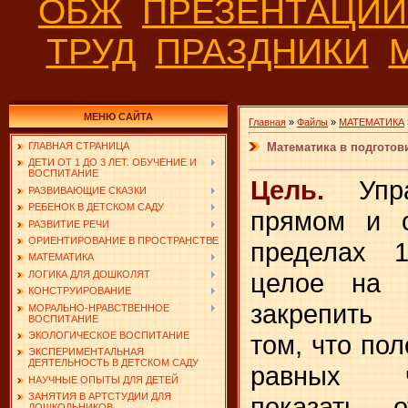
ОБЖ
ПРЕЗЕНТАЦИ
ТРУД
ПРАЗДНИКИ
МЕНЮ САЙТА
Главная
»
Файлы
»
МАТЕМАТИКА
Математика в подготови
ГЛАВНАЯ СТРАНИЦА
ДЕТИ ОТ 1 ДО 3 ЛЕТ. ОБУЧЕНИЕ И
ВОСПИТАНИЕ
Цель.
Упра
РАЗВИВАЮЩИЕ СКАЗКИ
РЕБЕНОК В ДЕТСКОМ САДУ
прямом и о
РАЗВИТИЕ РЕЧИ
ОРИЕНТИРОВАНИЕ В ПРОСТРАНСТВЕ
пределах 1
МАТЕМАТИКА
целое на 
ЛОГИКА ДЛЯ ДОШКОЛЯТ
КОНСТРУИРОВАНИЕ
закрепить 
МОРАЛЬНО-НРАВСТВЕННОЕ
ВОСПИТАНИЕ
том, что пол
ЭКОЛОГИЧЕСКОЕ ВОСПИТАНИЕ
ЭКСПЕРИМЕНТАЛЬНАЯ
ДЕЯТЕЛЬНОСТЬ В ДЕТСКОМ САДУ
равных ч
НАУЧНЫЕ ОПЫТЫ ДЛЯ ДЕТЕЙ
ЗАНЯТИЯ В АРТСТУДИИ ДЛЯ
показать 
ДОШКОЛЬНИКОВ