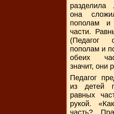
разделила 
она слож
пополам и
части. Рав­
(Педагог 
пополам и по
обеих час
значит, они 
Педагог пре
из детей 
равных час
рукой. «Ка
часть? Пр