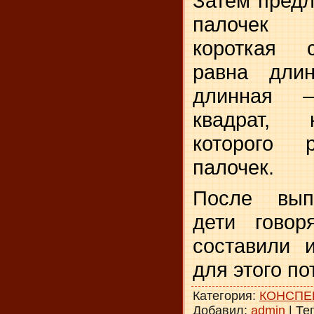
Затем предл
палочек 
короткая с
равна дли
длинная 
квадрат, 
которого
палочек.
После вып
дети говор
соста­вили 
для этого по
Категория
:
КОНСПЕ
Добавил
:
admin
|
Те