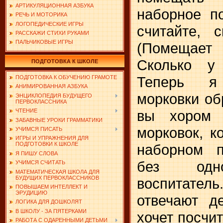
АРТИКУЛЯЦИОННАЯ АЗБУКА
наборное п
РЕЧЬ И МОТОРИКА
ЛОГОПЕДИЧЕСКИЕ ИГРЫ
считайте, 
РАССКАЖИ СТИХИ РУКАМИ
ПАЛЬЧИКОВЫЕ ИГРЫ
(Помещает
Сколько у
ПОДГОТОВКА К ШКОЛЕ
Теперь я
ПОДГОТОВКА К ОБУЧЕНИЮ ГРАМОТЕ
АНИМИРОВАННАЯ АЗБУКА
морковки обр
ЭНЦИКЛОПЕДИЯ БУДУЩЕГО
ПЕРВОКЛАССНИКА
ЧТЕНИЕ
вы хором 
ЗАБАВНЫЕ УРОКИ ГРАММАТИКИ
морковок, к
УЧИМСЯ ПИСАТЬ
ИГРЫ И УПРАЖНЕНИЯ ДЛЯ
ПОДГОТОВКИ К ШКОЛЕ
наборном п
Я ПИШУ СЛОВА
без одно
УЧИМСЯ СЧИТАТЬ
МАТЕМАТИЧЕСКАЯ ШКОЛА ДЛЯ
БУДУЩИХ ПЕРВОКЛАССНИКОВ
воспитате
ПОВЫШАЕМ ИНТЕЛЛЕКТ И
ЭРУДИЦИЮ
отвечают д
ЛОГИКА ДЛЯ ДОШКОЛЯТ
В ШКОЛУ - ЗА ПЯТЕРКАМИ
хочет посчит
РАБОТА С ОДАРЕННЫМИ ДЕТЬМИ