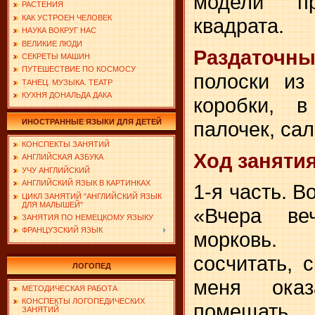
модели пр
РАСТЕНИЯ
КАК УСТРОЕН ЧЕЛОВЕК
квадрата.
НАУКА ВОКРУГ НАС
ВЕЛИКИЕ ЛЮДИ
Раздаточ
СЕКРЕТЫ МАШИН
ПУТЕШЕСТВИЕ ПО КОСМОСУ
полоски из
ТАНЕЦ. МУЗЫКА. ТЕАТР
КУХНЯ ДОНАЛЬДА ДАКА
коробки,
в
палочек, са
ИНОСТРАННЫЕ ЯЗЫКИ ДЛЯ ДЕТЕЙ
КОНСПЕКТЫ ЗАНЯТИЙ
Ход занятия
АНГЛИЙСКАЯ АЗБУКА
УЧУ АНГЛИЙСКИЙ
АНГЛИЙСКИЙ ЯЗЫК В КАРТИНКАХ
1-я часть. В
ЦИКЛ ЗАНЯТИЙ "АНГЛИЙСКИЙ ЯЗЫК
ДЛЯ МАЛЫШЕЙ"
«Вчера ве
ЗАНЯТИЯ ПО НЕМЕЦКОМУ ЯЗЫКУ
ФРАНЦУЗСКИЙ ЯЗЫК
морковь.
сосчитать, 
ЛОГОПЕД
меня ока
МЕТОДИЧЕСКАЯ РАБОТА
КОНСПЕКТЫ ЛОГОПЕДИЧЕСКИХ
помещать
ЗАНЯТИЙ