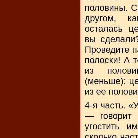
половины. С
другом, к
осталась ц
вы сделали
Проведите п
полоски! А 
из полов
(меньше): ц
из ее полов
4-я часть. «
— говорит 
угостить и
сколько час