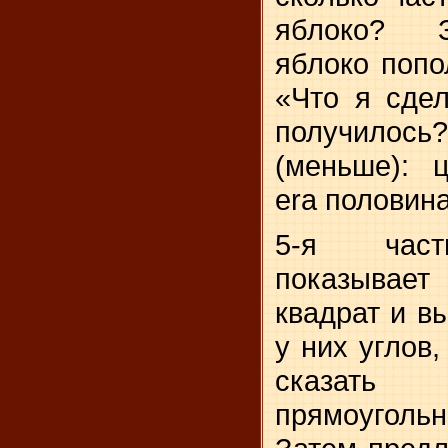
яблоко? З
яблоко попо
«Что я сде
получило
(меньше): 
era
половин
5-я част
показывает
квадрат и вы
у них углов,
сказать
прямоуголь