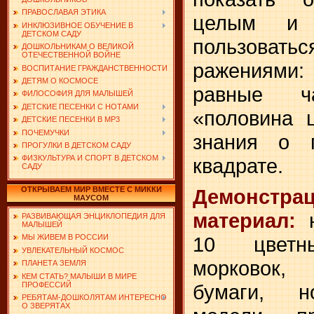
ПРАВОСЛАВАЯ ЭТИКА
целым и 
ИНКЛЮЗИВНОЕ ОБУЧЕНИЕ В
ДЕТСКОМ САДУ
пользовать
ДОШКОЛЬНИКАМ О ВЕЛИКОЙ
ОТЕЧЕСТВЕННОЙ ВОЙНЕ
ражениями:
ВОСПИТАНИЕ ГРАЖДАНСТВЕННОСТИ
ДЕТЯМ О КОСМОСЕ
равные ча
ФИЛОСОФИЯ ДЛЯ МАЛЫШЕЙ
ДЕТСКИЕ ПЕСЕНКИ С НОТАМИ
«половина ц
ДЕТСКИЕ ПЕСЕНКИ В MP3
ПОЧЕМУЧКИ
знания о п
ПРОГУЛКИ В ДЕТСКОМ САДУ
ФИЗКУЛЬТУРА И СПОРТ В ДЕТСКОМ
квадрате.
САДУ
ОТКРЫВАЕМ МИР ВМЕСТЕ С МИККИ
Демонстра
МАУСОМ
материал:
н
РАЗВИВАЮЩАЯ ЭНЦИКЛОПЕДИЯ ДЛЯ
МАЛЫШЕЙ
10 цветн
МЫ ЖИВЕМ В РОССИИ
УВЛЕКАТЕЛЬНЫЙ КОСМОС
морковок,
ПЛАНЕТА ЗЕМЛЯ
КЕМ СТАТЬ? МАЛЫШИ В МИРЕ
ПРОФЕССИЙ
бумаги, н
РЕБЯТАМ-ДОШКОЛЯТАМ ИНТЕРЕСНО
О ЗВЕРЯТАХ