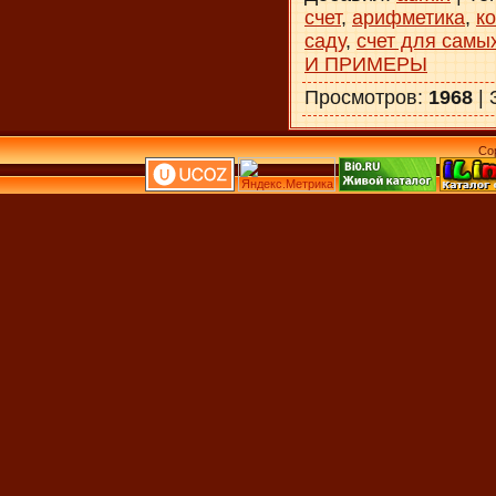
счет
,
арифметика
,
ко
саду
,
счет для самы
И ПРИМЕРЫ
Просмотров
:
1968
|
Co