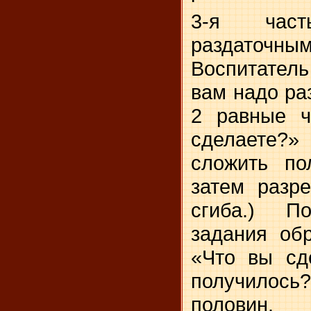
3-я час
раздаточн
Воспитател
вам надо ра
2 равные ч
сделаете?
сложить по
затем разр
сгиба.) П
задания об
«Что вы сд
получилось
половин.