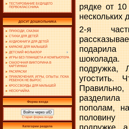
рядке от 10
ТЕСТИРОВАНИЕ БУДУЩЕГО
ПЕРВОКЛАССНИКА
нескольких д
ДОСУГ ДОШКОЛЬНИКА
2-я част
ПРИХОДИ, СКАЗКА!
рассказы
СТИХИ ДЛЯ ДЕТЕЙ
АУДИОКНИГИ ДЛЯ ДЕТЕЙ
подарила
КАРАОКЕ ДЛЯ МАЛЫШЕЙ
ДЕТСКИЙ ФОЛЬКЛОР
шоколада.
ИГРЫ БЕЗ ПЛАНШЕТА И КОМПЬЮТЕРА
СКАЗОЧНАЯ ВИКТОРИНА В
подружка, 
КАРТИНКАХ
РАСКРАСКИ
угостить. 
ПРИКЛЮЧЕНИЯ, ИГРЫ, ОПЫТЫ. ПОКА
РЕБЕНОК НЕ ВЫРОС
Правильн
КРОССВОРДЫ ДЛЯ МАЛЫШЕЙ
НЕСКУЧАЙКА
разделила 
Форма входа
пополам, н
Войти через uID
половину
Старая форма входа
подружке, 
Категории раздела