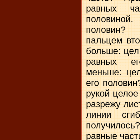
равных ча
половиной
половин? 
пальцем вто
больше: цел
равных е
меньше: це
его половин
рукой целое 
разрежу лис
линии сги
получилось?
равные част