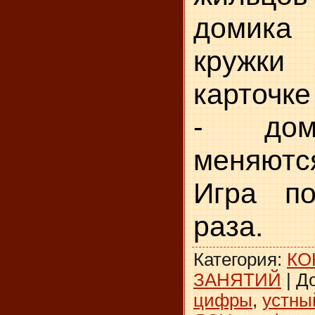
домика
кружки
карточке
- дом
меняются
Игра по
раза.
Категория
:
КО
ЗАНЯТИЙ
|
Д
цифры
,
устны