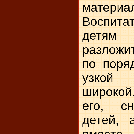
материа
Воспит
детям
разложи
по поря
узкой
широко
его, с
детей, 
вместе