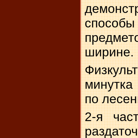
демонст
способы
пред
ширине.
Физкуль
минутка
по лесен
2-я час
раздато