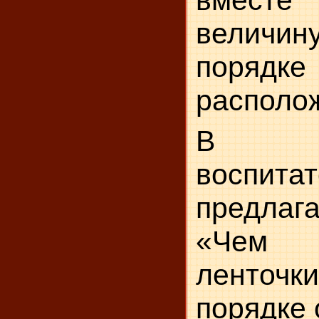
величин
поря
располо
В за
воспита
предлаг
«Чем о
ленточ
порядке 