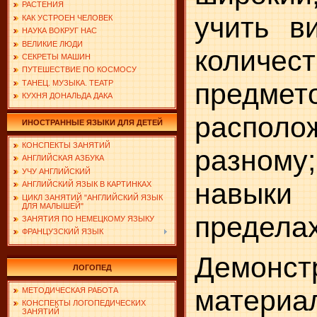
РАСТЕНИЯ
учить в
КАК УСТРОЕН ЧЕЛОВЕК
НАУКА ВОКРУГ НАС
ВЕЛИКИЕ ЛЮДИ
количест
СЕКРЕТЫ МАШИН
ПУТЕШЕСТВИЕ ПО КОСМОСУ
предмето
ТАНЕЦ. МУЗЫКА. ТЕАТР
КУХНЯ ДОНАЛЬДА ДАКА
распол
ИНОСТРАННЫЕ ЯЗЫКИ ДЛЯ ДЕТЕЙ
КОНСПЕКТЫ ЗАНЯТИЙ
разному
АНГЛИЙСКАЯ АЗБУКА
УЧУ АНГЛИЙСКИЙ
навык
АНГЛИЙСКИЙ ЯЗЫК В КАРТИНКАХ
ЦИКЛ ЗАНЯТИЙ "АНГЛИЙСКИЙ ЯЗЫК
ДЛЯ МАЛЫШЕЙ"
пределах
ЗАНЯТИЯ ПО НЕМЕЦКОМУ ЯЗЫКУ
ФРАНЦУЗСКИЙ ЯЗЫК
Демонст
ЛОГОПЕД
матери
МЕТОДИЧЕСКАЯ РАБОТА
КОНСПЕКТЫ ЛОГОПЕДИЧЕСКИХ
ЗАНЯТИЙ