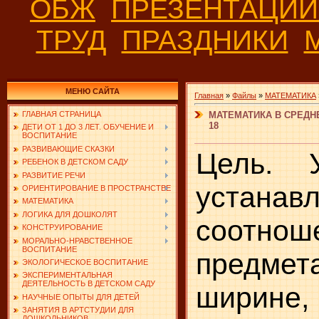
ОБЖ
ПРЕЗЕНТАЦИ
ТРУД
ПРАЗДНИКИ
МЕНЮ САЙТА
Главная
»
Файлы
»
МАТЕМАТИКА
МАТЕМАТИКА В СРЕДНЕ
ГЛАВНАЯ СТРАНИЦА
18
ДЕТИ ОТ 1 ДО 3 ЛЕТ. ОБУЧЕНИЕ И
ВОСПИТАНИЕ
РАЗВИВАЮЩИЕ СКАЗКИ
Цель. 
РЕБЕНОК В ДЕТСКОМ САДУ
РАЗВИТИЕ РЕЧИ
устанав
ОРИЕНТИРОВАНИЕ В ПРОСТРАНСТВЕ
МАТЕМАТИКА
ЛОГИКА ДЛЯ ДОШКОЛЯТ
соотнош
КОНСТРУИРОВАНИЕ
МОРАЛЬНО-НРАВСТВЕННОЕ
ВОСПИТАНИЕ
предм
ЭКОЛОГИЧЕСКОЕ ВОСПИТАНИЕ
ЭКСПЕРИМЕНТАЛЬНАЯ
ДЕЯТЕЛЬНОСТЬ В ДЕТСКОМ САДУ
ширине,
НАУЧНЫЕ ОПЫТЫ ДЛЯ ДЕТЕЙ
ЗАНЯТИЯ В АРТСТУДИИ ДЛЯ
ДОШКОЛЬНИКОВ