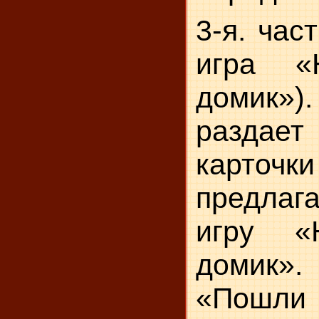
3-я. час
игра «
домик»).
раз­д
карточки
предлага
игру «
домик»
«Пошли г