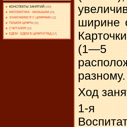
увеличи
КОНСПЕКТЫ ЗАНЯТИЙ
[283]
МАТЕМАТИКА - МАЛЫШАМ
[22]
ЗНАКОМИМСЯ С ЦИФРАМИ
ширине о
[12]
ПИШЕМ ЦИФРЫ
[11]
СЧИТАЛИЯ
[12]
Карточк
ЕДЕМ - ЕДЕМ В ЦИФРОГРАД
[17]
(1—5
располо
разному.
Ход заня
1-я 
Воспита