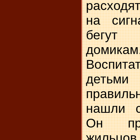
расходят
на сигн
бегут
домикам
Воспитат
детьми
правил
нашли с
Он пр
жильцо