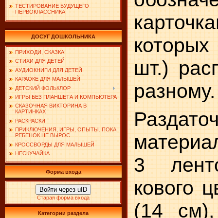
ТЕСТИРОВАНИЕ БУДУЩЕГО
ПЕРВОКЛАССНИКА
карто
ДОСУГ ДОШКОЛЬНИКА
которых
ПРИХОДИ, СКАЗКА!
шт.) рас
СТИХИ ДЛЯ ДЕТЕЙ
АУДИОКНИГИ ДЛЯ ДЕТЕЙ
КАРАОКЕ ДЛЯ МАЛЫШЕЙ
разному.
ДЕТСКИЙ ФОЛЬКЛОР
ИГРЫ БЕЗ ПЛАНШЕТА И КОМПЬЮТЕРА
СКАЗОЧНАЯ ВИКТОРИНА В
Раздато
КАРТИНКАХ
РАСКРАСКИ
ПРИКЛЮЧЕНИЯ, ИГРЫ, ОПЫТЫ. ПОКА
материал
РЕБЕНОК НЕ ВЫРОС
КРОССВОРДЫ ДЛЯ МАЛЫШЕЙ
НЕСКУЧАЙКА
3 лент
Форма входа
кового ц
Войти через uID
Старая форма входа
(14 см)
Категории раздела