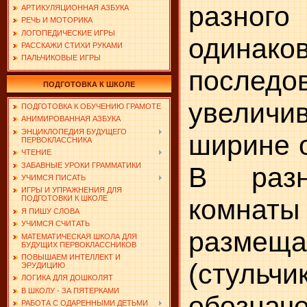
разно
АРТИКУЛЯЦИОННАЯ АЗБУКА
РЕЧЬ И МОТОРИКА
ЛОГОПЕДИЧЕСКИЕ ИГРЫ
одинак
РАССКАЖИ СТИХИ РУКАМИ
ПАЛЬЧИКОВЫЕ ИГРЫ
последо
ПОДГОТОВКА К ШКОЛЕ
увеличи
ПОДГОТОВКА К ОБУЧЕНИЮ ГРАМОТЕ
АНИМИРОВАННАЯ АЗБУКА
ЭНЦИКЛОПЕДИЯ БУДУЩЕГО
ширине о
ПЕРВОКЛАССНИКА
ЧТЕНИЕ
ЗАБАВНЫЕ УРОКИ ГРАММАТИКИ
В разн
УЧИМСЯ ПИСАТЬ
ИГРЫ И УПРАЖНЕНИЯ ДЛЯ
комнат
ПОДГОТОВКИ К ШКОЛЕ
Я ПИШУ СЛОВА
УЧИМСЯ СЧИТАТЬ
размещ
МАТЕМАТИЧЕСКАЯ ШКОЛА ДЛЯ
БУДУЩИХ ПЕРВОКЛАССНИКОВ
ПОВЫШАЕМ ИНТЕЛЛЕКТ И
(стульчи
ЭРУДИЦИЮ
ЛОГИКА ДЛЯ ДОШКОЛЯТ
В ШКОЛУ - ЗА ПЯТЕРКАМИ
обознач
РАБОТА С ОДАРЕННЫМИ ДЕТЬМИ