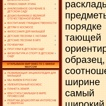
расклад
ПРАВОСЛАВАЯ ЭТИКА
ИНКЛЮЗИВНОЕ ОБУЧЕНИЕ В
предме
ДЕТСКОМ САДУ
ДОШКОЛЬНИКАМ О ВЕЛИКОЙ
ОТЕЧЕСТВЕННОЙ ВОЙНЕ
порядк
ВОСПИТАНИЕ ГРАЖДАНСТВЕННОСТИ
ДЕТЯМ О КОСМОСЕ
ФИЛОСОФИЯ ДЛЯ МАЛЫШЕЙ
тающе
ДЕТСКИЕ ПЕСЕНКИ С НОТАМИ
ДЕТСКИЕ ПЕСЕНКИ В MP3
ориент
ПОЧЕМУЧКИ
ПРОГУЛКИ В ДЕТСКОМ САДУ
ФИЗКУЛЬТУРА И СПОРТ В ДЕТСКОМ
образец
САДУ
ОТКРЫВАЕМ МИР ВМЕСТЕ С МИККИ
соотн
МАУСОМ
РАЗВИВАЮЩАЯ ЭНЦИКЛОПЕДИЯ ДЛЯ
МАЛЫШЕЙ
ширине
МЫ ЖИВЕМ В РОССИИ
УВЛЕКАТЕЛЬНЫЙ КОСМОС
ПЛАНЕТА ЗЕМЛЯ
самы
КЕМ СТАТЬ? МАЛЫШИ В МИРЕ
ПРОФЕССИЙ
широкий
РЕБЯТАМ-ДОШКОЛЯТАМ ИНТЕРЕСНО
О ЗВЕРЯТАХ