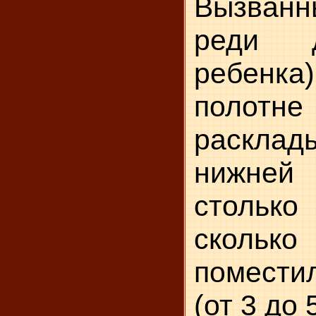
Вызван
реди 
ребенка)
полотне
раскла
нижне
столько
скольк
помести
(от 3 до 5