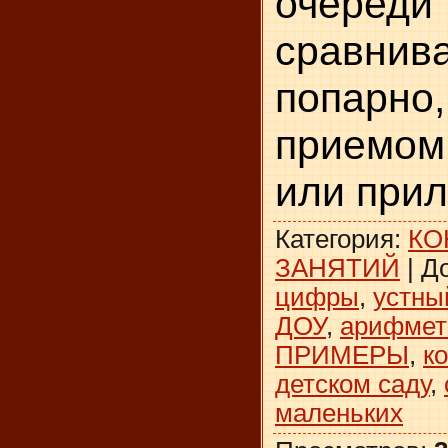
очереди 
сравнив
попарно
приемом
или при
Категория
:
КО
ЗАНЯТИЙ
|
Д
цифры
,
устны
ДОУ
,
арифмет
ПРИМЕРЫ
,
к
детском саду
,
маленьких