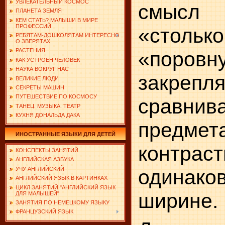
УВЛЕКАТЕЛЬНЫЙ КОСМОС
смысл 
ПЛАНЕТА ЗЕМЛЯ
КЕМ СТАТЬ? МАЛЫШИ В МИРЕ
ПРОФЕССИЙ
«стольк
РЕБЯТАМ-ДОШКОЛЯТАМ ИНТЕРЕСНО
О ЗВЕРЯТАХ
РАСТЕНИЯ
«поровну
КАК УСТРОЕН ЧЕЛОВЕК
НАУКА ВОКРУГ НАС
закреп
ВЕЛИКИЕ ЛЮДИ
СЕКРЕТЫ МАШИН
ПУТЕШЕСТВИЕ ПО КОСМОСУ
срав
ТАНЕЦ. МУЗЫКА. ТЕАТР
КУХНЯ ДОНАЛЬДА ДАКА
предмета
ИНОСТРАННЫЕ ЯЗЫКИ ДЛЯ ДЕТЕЙ
контр
КОНСПЕКТЫ ЗАНЯТИЙ
АНГЛИЙСКАЯ АЗБУКА
одина
УЧУ АНГЛИЙСКИЙ
АНГЛИЙСКИЙ ЯЗЫК В КАРТИНКАХ
ЦИКЛ ЗАНЯТИЙ "АНГЛИЙСКИЙ ЯЗЫК
ширине.
ДЛЯ МАЛЫШЕЙ"
ЗАНЯТИЯ ПО НЕМЕЦКОМУ ЯЗЫКУ
ФРАНЦУЗСКИЙ ЯЗЫК