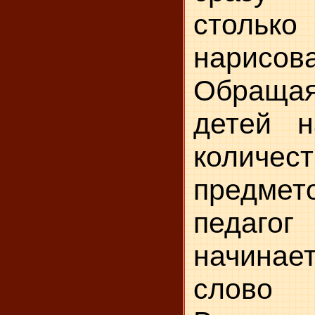
столько 
нарисов
Обраща
детей н
количест
предмето
педа­г
начинает
слово