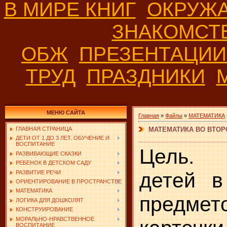
В МИРЕ КНИГ
ОКРУЖ
ЗНАКОМСТ
ОБЖ
ПРЕЗЕНТАЦИ
ТРУД
ПРАЗДНИКИ
МЕНЮ САЙТА
Главная
»
Файлы
»
МАТЕМАТИКА
МАТЕМАТИКА ВО ВТОРО
ГЛАВНАЯ СТРАНИЦА
ДЕТИ ОТ 1 ДО 3 ЛЕТ. ОБУЧЕНИЕ И
ВОСПИТАНИЕ
Цель. 
РАЗВИВАЮЩИЕ СКАЗКИ
РЕБЕНОК В ДЕТСКОМ САДУ
детей в
РАЗВИТИЕ РЕЧИ
ОРИЕНТИРОВАНИЕ В ПРОСТРАНСТВЕ
МАТЕМАТИКА
предмето
ЛОГИКА ДЛЯ ДОШКОЛЯТ
КОНСТРУИРОВАНИЕ
МОРАЛЬНО-НРАВСТВЕННОЕ
ВОСПИТАНИЕ