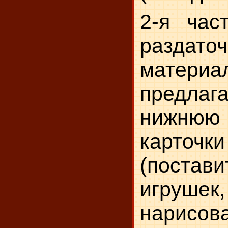
2-я час
раздато
материа
предл
нижню
карточ
(постав
игруше
нарис