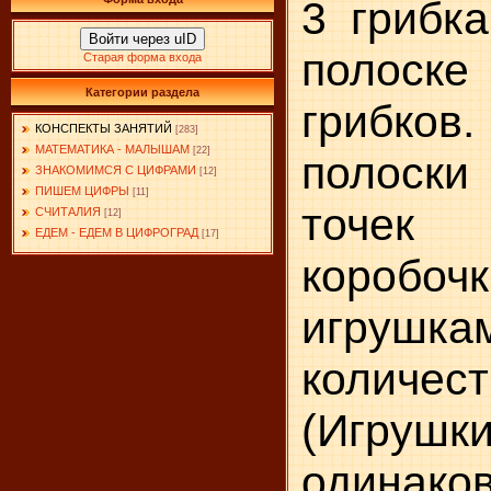
3 грибка
Войти через uID
полоске
Старая форма входа
Категории раздела
грибко
КОНСПЕКТЫ ЗАНЯТИЙ
[283]
МАТЕМАТИКА - МАЛЫШАМ
[22]
полоски
ЗНАКОМИМСЯ С ЦИФРАМИ
[12]
ПИШЕМ ЦИФРЫ
[11]
точек 
СЧИТАЛИЯ
[12]
ЕДЕМ - ЕДЕМ В ЦИФРОГРАД
[17]
коробоч
игрушкам
коли­чес
(Игрушки
одинаков