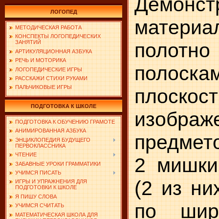
Демонст
ЛОГОПЕД
материа
МЕТОДИЧЕСКАЯ РАБОТА
КОНСПЕКТЫ ЛОГОПЕДИЧЕСКИХ
поло
ЗАНЯТИЙ
АРТИКУЛЯЦИОННАЯ АЗБУКА
РЕЧЬ И МОТОРИКА
полоска
ЛОГОПЕДИЧЕСКИЕ ИГРЫ
РАССКАЖИ СТИХИ РУКАМИ
ПАЛЬЧИКОВЫЕ ИГРЫ
плоскос
ПОДГОТОВКА К ШКОЛЕ
изображ
ПОДГОТОВКА К ОБУЧЕНИЮ ГРАМОТЕ
АНИМИРОВАННАЯ АЗБУКА
предмето
ЭНЦИКЛОПЕДИЯ БУДУЩЕГО
ПЕРВОКЛАССНИКА
ЧТЕНИЕ
2 мишки
ЗАБАВНЫЕ УРОКИ ГРАММАТИКИ
УЧИМСЯ ПИСАТЬ
(2 из ни
ИГРЫ И УПРАЖНЕНИЯ ДЛЯ
ПОДГОТОВКИ К ШКОЛЕ
Я ПИШУ СЛОВА
по шири
УЧИМСЯ СЧИТАТЬ
МАТЕМАТИЧЕСКАЯ ШКОЛА ДЛЯ