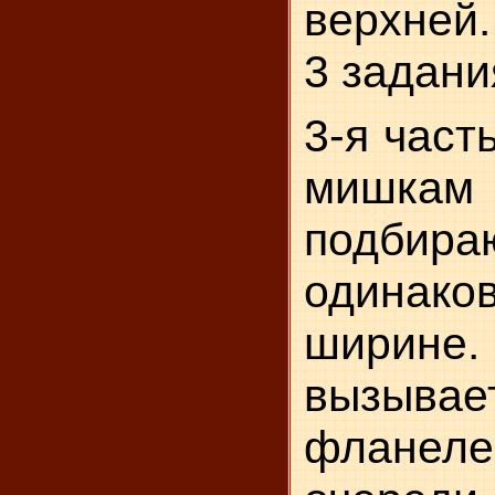
верхней.
3 задани
3-я част
мишк
подбира
одина
ширине
вызы
фланел