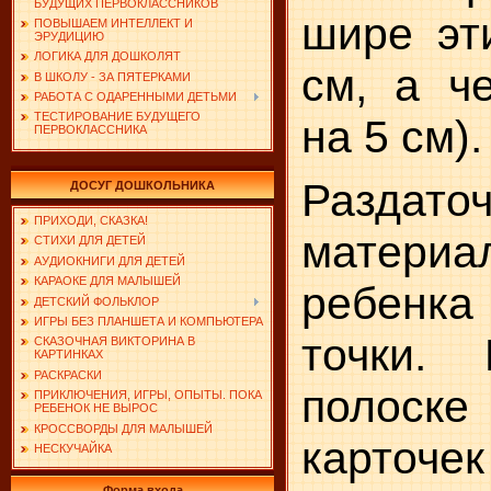
БУДУЩИХ ПЕРВОКЛАССНИКОВ
шире эт
ПОВЫШАЕМ ИНТЕЛЛЕКТ И
ЭРУДИЦИЮ
ЛОГИКА ДЛЯ ДОШКОЛЯТ
см, а ч
В ШКОЛУ - ЗА ПЯТЕРКАМИ
РАБОТА С ОДАРЕННЫМИ ДЕТЬМИ
ТЕСТИРОВАНИЕ БУДУЩЕГО
на 5 см).
ПЕРВОКЛАССНИКА
Раздато
ДОСУГ ДОШКОЛЬНИКА
ПРИХОДИ, СКАЗКА!
материа
СТИХИ ДЛЯ ДЕТЕЙ
АУДИОКНИГИ ДЛЯ ДЕТЕЙ
КАРАОКЕ ДЛЯ МАЛЫШЕЙ
ребенк
ДЕТСКИЙ ФОЛЬКЛОР
ИГРЫ БЕЗ ПЛАНШЕТА И КОМПЬЮТЕРА
точки.
СКАЗОЧНАЯ ВИКТОРИНА В
КАРТИНКАХ
РАСКРАСКИ
полоск
ПРИКЛЮЧЕНИЯ, ИГРЫ, ОПЫТЫ. ПОКА
РЕБЕНОК НЕ ВЫРОС
КРОССВОРДЫ ДЛЯ МАЛЫШЕЙ
карточе
НЕСКУЧАЙКА
Форма входа