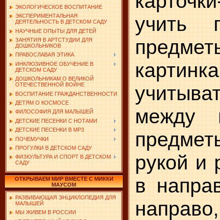
карточки
ЭКОЛОГИЧЕСКОЕ ВОСПИТАНИЕ
учить п
ЭКСПЕРИМЕНТАЛЬНАЯ
ДЕЯТЕЛЬНОСТЬ В ДЕТСКОМ САДУ
НАУЧНЫЕ ОПЫТЫ ДЛЯ ДЕТЕЙ
предмет
ЗАНЯТИЯ В АРТСТУДИИ ДЛЯ
ДОШКОЛЬНИКОВ
ПРАВОСЛАВАЯ ЭТИКА
картин­
ИНКЛЮЗИВНОЕ ОБУЧЕНИЕ В
ДЕТСКОМ САДУ
ДОШКОЛЬНИКАМ О ВЕЛИКОЙ
ОТЕЧЕСТВЕННОЙ ВОЙНЕ
учитыва
ВОСПИТАНИЕ ГРАЖДАНСТВЕННОСТИ
ДЕТЯМ О КОСМОСЕ
между 
ФИЛОСОФИЯ ДЛЯ МАЛЫШЕЙ
ДЕТСКИЕ ПЕСЕНКИ С НОТАМИ
ДЕТСКИЕ ПЕСЕНКИ В MP3
предме
ПОЧЕМУЧКИ
ПРОГУЛКИ В ДЕТСКОМ САДУ
рукой и 
ФИЗКУЛЬТУРА И СПОРТ В ДЕТСКОМ
САДУ
в напра
ОТКРЫВАЕМ МИР ВМЕСТЕ С МИККИ
МАУСОМ
РАЗВИВАЮЩАЯ ЭНЦИКЛОПЕДИЯ ДЛЯ
направ
МАЛЫШЕЙ
МЫ ЖИВЕМ В РОССИИ