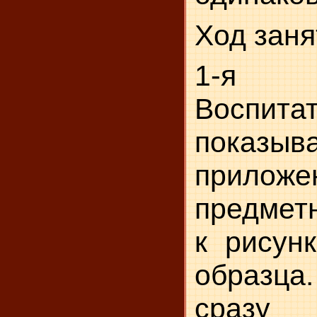
Ход заня
1-я 
Воспита
показы
при­ложе
предмет
к рисунк
образца.
сразу 