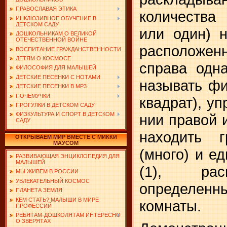
ПРАВОСЛАВАЯ ЭТИКА
количества
ИНКЛЮЗИВНОЕ ОБУЧЕНИЕ В
ДЕТСКОМ САДУ
или один) 
ДОШКОЛЬНИКАМ О ВЕЛИКОЙ
ОТЕЧЕСТВЕННОЙ ВОЙНЕ
расположе
ВОСПИТАНИЕ ГРАЖДАНСТВЕННОСТИ
ДЕТЯМ О КОСМОСЕ
справа одна
ФИЛОСОФИЯ ДЛЯ МАЛЫШЕЙ
ДЕТСКИЕ ПЕСЕНКИ С НОТАМИ
называть фи
ДЕТСКИЕ ПЕСЕНКИ В MP3
ПОЧЕМУЧКИ
квадрат), уп
ПРОГУЛКИ В ДЕТСКОМ САДУ
ФИЗКУЛЬТУРА И СПОРТ В ДЕТСКОМ
нии правой и
САДУ
находить г
ОТКРЫВАЕМ МИР ВМЕСТЕ С МИККИ
МАУСОМ
(много) и е
РАЗВИВАЮЩАЯ ЭНЦИКЛОПЕДИЯ ДЛЯ
МАЛЫШЕЙ
(1), рас
МЫ ЖИВЕМ В РОССИИ
УВЛЕКАТЕЛЬНЫЙ КОСМОС
определе
ПЛАНЕТА ЗЕМЛЯ
КЕМ СТАТЬ? МАЛЫШИ В МИРЕ
комнаты.
ПРОФЕССИЙ
РЕБЯТАМ-ДОШКОЛЯТАМ ИНТЕРЕСНО
О ЗВЕРЯТАХ