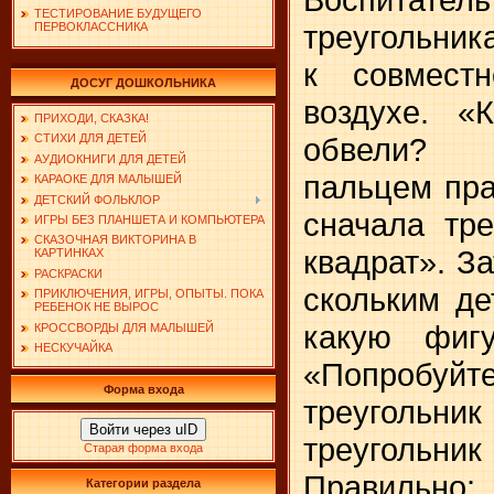
ТЕСТИРОВАНИЕ БУДУЩЕГО
треугольник
ПЕРВОКЛАССНИКА
к совмест
ДОСУГ ДОШКОЛЬНИКА
воздухе. «
ПРИХОДИ, СКАЗКА!
обвели? 
СТИХИ ДЛЯ ДЕТЕЙ
АУДИОКНИГИ ДЛЯ ДЕТЕЙ
пальцем пра
КАРАОКЕ ДЛЯ МАЛЫШЕЙ
ДЕТСКИЙ ФОЛЬКЛОР
сначала тре
ИГРЫ БЕЗ ПЛАНШЕТА И КОМПЬЮТЕРА
СКАЗОЧНАЯ ВИКТОРИНА В
квадрат». За
КАРТИНКАХ
РАСКРАСКИ
скольким де
ПРИКЛЮЧЕНИЯ, ИГРЫ, ОПЫТЫ. ПОКА
РЕБЕНОК НЕ ВЫРОС
какую фигу
КРОССВОРДЫ ДЛЯ МАЛЫШЕЙ
НЕСКУЧАЙКА
«Попро­б
Форма входа
треугольни
Войти через uID
треугольн
Старая форма входа
Правильно
Категории раздела