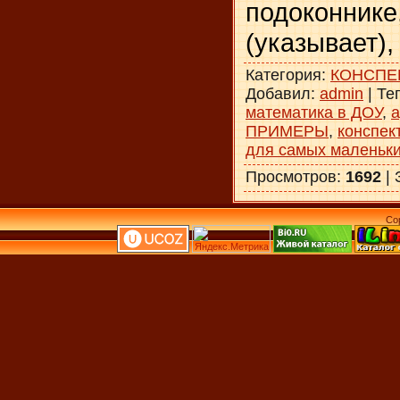
подоконник
(указывает), 
Категория
:
КОНСПЕ
Добавил
:
admin
|
Те
математика в ДОУ
,
ПРИМЕРЫ
,
конспек
для самых маленьк
Просмотров
:
1692
|
Co