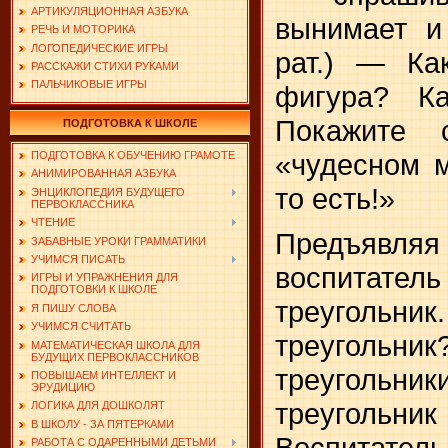
АРТИКУЛЯЦИОННАЯ АЗБУКА
вынимает и
РЕЧЬ И МОТОРИКА
ЛОГОПЕДИЧЕСКИЕ ИГРЫ
рат.) — Ка
РАССКАЖИ СТИХИ РУКАМИ
ПАЛЬЧИКОВЫЕ ИГРЫ
фигура? Ка
Покажите 
ПОДГОТОВКА К ШКОЛЕ
«чудесном 
ПОДГОТОВКА К ОБУЧЕНИЮ ГРАМОТЕ
АНИМИРОВАННАЯ АЗБУКА
то есть!»
ЭНЦИКЛОПЕДИЯ БУДУЩЕГО
ПЕРВОКЛАССНИКА
ЧТЕНИЕ
Предъявля
ЗАБАВНЫЕ УРОКИ ГРАММАТИКИ
УЧИМСЯ ПИСАТЬ
воспитател
ИГРЫ И УПРАЖНЕНИЯ ДЛЯ
ПОДГОТОВКИ К ШКОЛЕ
треугольни
Я ПИШУ СЛОВА
УЧИМСЯ СЧИТАТЬ
треугольни
МАТЕМАТИЧЕСКАЯ ШКОЛА ДЛЯ
БУДУЩИХ ПЕРВОКЛАССНИКОВ
треугольни
ПОВЫШАЕМ ИНТЕЛЛЕКТ И
ЭРУДИЦИЮ
треугольник
ЛОГИКА ДЛЯ ДОШКОЛЯТ
В ШКОЛУ - ЗА ПЯТЕРКАМИ
Воспитател
РАБОТА С ОДАРЕННЫМИ ДЕТЬМИ