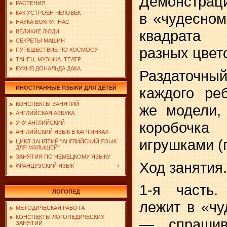
Демонстрац
РАСТЕНИЯ
КАК УСТРОЕН ЧЕЛОВЕК
в «чудесном
НАУКА ВОКРУГ НАС
квадрата 
ВЕЛИКИЕ ЛЮДИ
СЕКРЕТЫ МАШИН
разных цвет
ПУТЕШЕСТВИЕ ПО КОСМОСУ
ТАНЕЦ. МУЗЫКА. ТЕАТР
КУХНЯ ДОНАЛЬДА ДАКА
Раздаточн
каждого ре
ИНОСТРАННЫЕ ЯЗЫКИ ДЛЯ ДЕТЕЙ
КОНСПЕКТЫ ЗАНЯТИЙ
же модели, 
АНГЛИЙСКАЯ АЗБУКА
коробочк
УЧУ АНГЛИЙСКИЙ
АНГЛИЙСКИЙ ЯЗЫК В КАРТИНКАХ
игрушками (
ЦИКЛ ЗАНЯТИЙ "АНГЛИЙСКИЙ ЯЗЫК
ДЛЯ МАЛЫШЕЙ"
ЗАНЯТИЯ ПО НЕМЕЦКОМУ ЯЗЫКУ
Ход занятия.
ФРАНЦУЗСКИЙ ЯЗЫК
1-я часть.
ЛОГОПЕД
лежит в «ч
МЕТОДИЧЕСКАЯ РАБОТА
КОНСПЕКТЫ ЛОГОПЕДИЧЕСКИХ
— спрашива
ЗАНЯТИЙ