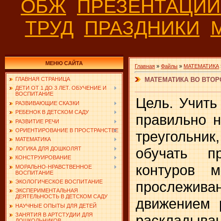
ОБЖ
ПРЕЗЕНТАЦИ
ТРУД
ПРАЗДНИКИ
МЕНЮ САЙТА
Главная
»
Файлы
»
МАТЕМАТИКА
МАТЕМАТИКА ВО ВТОРО
ГЛАВНАЯ СТРАНИЦА
ДЕТИ ОТ 1 ДО 3 ЛЕТ. ОБУЧЕНИЕ И
ВОСПИТАНИЕ
Цель. Учить
РАЗВИВАЮЩИЕ СКАЗКИ
РЕБЕНОК В ДЕТСКОМ САДУ
правильно н
РАЗВИТИЕ РЕЧИ
ОРИЕНТИРОВАНИЕ В ПРОСТРАНСТВЕ
треугольн
МАТЕМАТИКА
обучать п
ЛОГИКА ДЛЯ ДОШКОЛЯТ
КОНСТРУИРОВАНИЕ
контуров м
МОРАЛЬНО-НРАВСТВЕННОЕ
ВОСПИТАНИЕ
прослежива
ЭКОЛОГИЧЕСКОЕ ВОСПИТАНИЕ
ЭКСПЕРИМЕНТАЛЬНАЯ
ДЕЯТЕЛЬНОСТЬ В ДЕТСКОМ САДУ
движением 
НАУЧНЫЕ ОПЫТЫ ДЛЯ ДЕТЕЙ
ЗАНЯТИЯ В АРТСТУДИИ ДЛЯ
раскладыв
ДОШКОЛЬНИКОВ