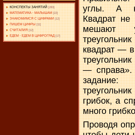
углы. А к
КОНСПЕКТЫ ЗАНЯТИЙ
[283]
МАТЕМАТИКА - МАЛЫШАМ
[22]
Квадрат не 
ЗНАКОМИМСЯ С ЦИФРАМИ
[12]
ПИШЕМ ЦИФРЫ
[11]
мешают у
СЧИТАЛИЯ
[12]
ЕДЕМ - ЕДЕМ В ЦИФРОГРАД
треугольни
[17]
квадрат — в
треугольник
— справа».
задание
треугольни
грибок, а с
много грибко
Проводя опро
чтобы дети 