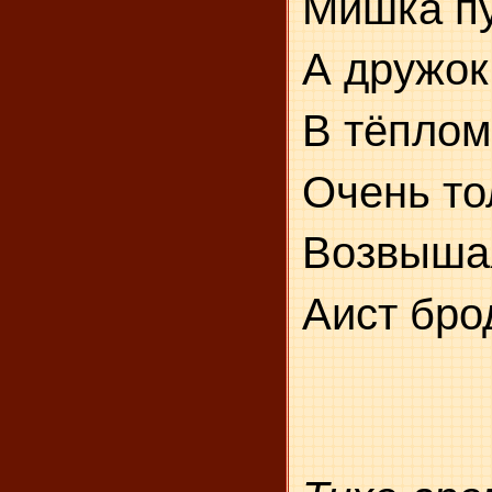
Мишка пу
А дружок 
В тёплом
Очень то
Возвышая
Аист бро