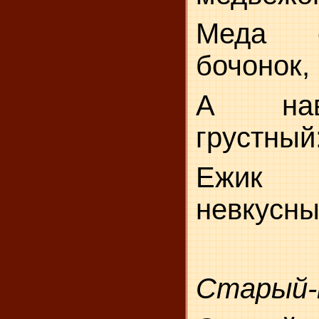
Меда с
бочонок,
А нав
грустный
Ежик 
невкусны
Старый-