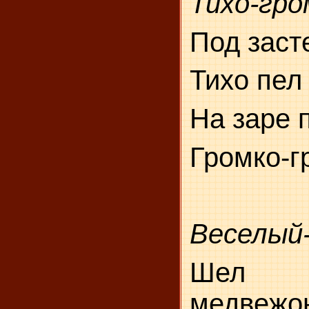
Тихо-гро
Под заст
Тихо пел
На заре п
Громко-г
Веселый
Шел
медвежон