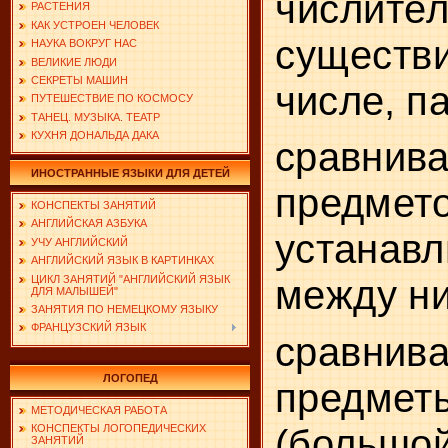
числ
РАСТЕНИЯ
КАК УСТРОЕН ЧЕЛОВЕК
существ
НАУКА ВОКРУГ НАС
ВЕЛИКИЕ ЛЮДИ
СЕКРЕТЫ МАШИН
числе, п
ПУТЕШЕСТВИЕ ПО КОСМОСУ
ТАНЕЦ. МУЗЫКА. ТЕАТР
КУХНЯ ДОНАЛЬДА ДАКА
сравнив
ИНОСТРАННЫЕ ЯЗЫКИ ДЛЯ ДЕТЕЙ
предмето
КОНСПЕКТЫ ЗАНЯТИЙ
АНГЛИЙСКАЯ АЗБУКА
устанавл
УЧУ АНГЛИЙСКИЙ
АНГЛИЙСКИЙ ЯЗЫК В КАРТИНКАХ
ЦИКЛ ЗАНЯТИЙ "АНГЛИЙСКИЙ ЯЗЫК
между н
ДЛЯ МАЛЫШЕЙ"
ЗАНЯТИЯ ПО НЕМЕЦКОМУ ЯЗЫКУ
ФРАНЦУЗСКИЙ ЯЗЫК
сравни
ЛОГОПЕД
предмет
МЕТОДИЧЕСКАЯ РАБОТА
(большо
КОНСПЕКТЫ ЛОГОПЕДИЧЕСКИХ
ЗАНЯТИЙ