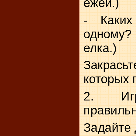
ежей.)
- Каких
одному?
елка.)
Зак­
рась
которых 
2. Иг
правиль
Задайте 