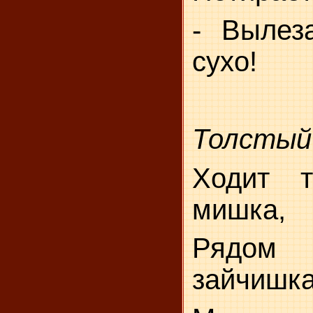
- Вылез
сухо!
Толстый
Ходит т
мишка,
Рядом 
зайчишка