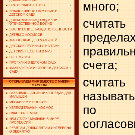
много;
ПРАВОСЛАВАЯ ЭТИКА
ИНКЛЮЗИВНОЕ ОБУЧЕНИЕ В
ДЕТСКОМ САДУ
считат
ДОШКОЛЬНИКАМ О ВЕЛИКОЙ
ОТЕЧЕСТВЕННОЙ ВОЙНЕ
ВОСПИТАНИЕ ГРАЖДАНСТВЕННОСТИ
предела
ДЕТЯМ О КОСМОСЕ
ФИЛОСОФИЯ ДЛЯ МАЛЫШЕЙ
ДЕТСКИЕ ПЕСЕНКИ С НОТАМИ
правильн
ДЕТСКИЕ ПЕСЕНКИ В MP3
ПОЧЕМУЧКИ
счета;
ПРОГУЛКИ В ДЕТСКОМ САДУ
ФИЗКУЛЬТУРА И СПОРТ В ДЕТСКОМ
САДУ
считать
ОТКРЫВАЕМ МИР ВМЕСТЕ С МИККИ
МАУСОМ
называт
РАЗВИВАЮЩАЯ ЭНЦИКЛОПЕДИЯ ДЛЯ
МАЛЫШЕЙ
МЫ ЖИВЕМ В РОССИИ
по 
УВЛЕКАТЕЛЬНЫЙ КОСМОС
ПЛАНЕТА ЗЕМЛЯ
КЕМ СТАТЬ? МАЛЫШИ В МИРЕ
согласов
ПРОФЕССИЙ
РЕБЯТАМ-ДОШКОЛЯТАМ ИНТЕРЕСНО
О ЗВЕРЯТАХ