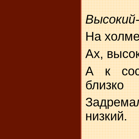
Высокий-
На холме
Ах, высо
А к сос
близко
Задре
низкий.