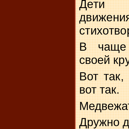
Дети
движен
стихотво
В чаще
своей кр
Вот так, 
вот так.
Медвежат
Дружно д