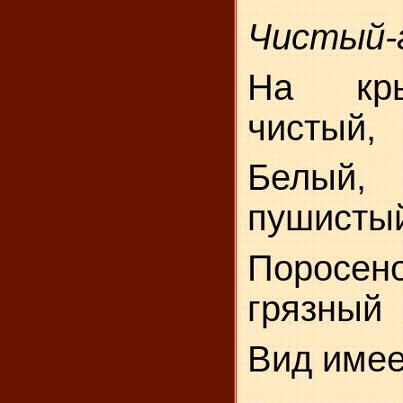
Чистый-
На кры
чистый,
Белый,
пушисты
Порос
грязный
Вид имее