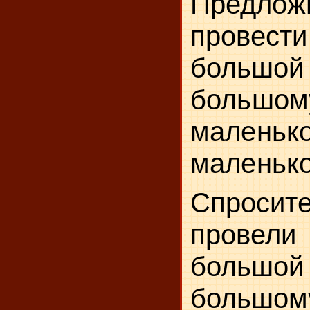
Предл
провес
большой
большом
маленьк
маленько
Спросите
провел
большо
большом