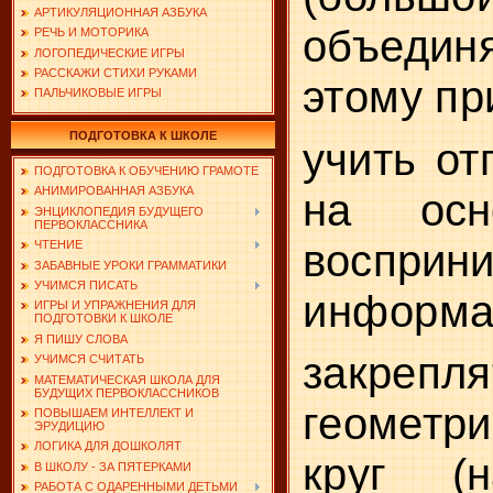
АРТИКУЛЯЦИОННАЯ АЗБУКА
объедин
РЕЧЬ И МОТОРИКА
ЛОГОПЕДИЧЕСКИЕ ИГРЫ
РАССКАЖИ СТИХИ РУКАМИ
этому пр
ПАЛЬЧИКОВЫЕ ИГРЫ
ПОДГОТОВКА К ШКОЛЕ
учить от
ПОДГОТОВКА К ОБУЧЕНИЮ ГРАМОТЕ
АНИМИРОВАННАЯ АЗБУКА
на осн
ЭНЦИКЛОПЕДИЯ БУДУЩЕГО
ПЕРВОКЛАССНИКА
восприни
ЧТЕНИЕ
ЗАБАВНЫЕ УРОКИ ГРАММАТИКИ
УЧИМСЯ ПИСАТЬ
информа
ИГРЫ И УПРАЖНЕНИЯ ДЛЯ
ПОДГОТОВКИ К ШКОЛЕ
Я ПИШУ СЛОВА
закреп
УЧИМСЯ СЧИТАТЬ
МАТЕМАТИЧЕСКАЯ ШКОЛА ДЛЯ
БУДУЩИХ ПЕРВОКЛАССНИКОВ
геометр
ПОВЫШАЕМ ИНТЕЛЛЕКТ И
ЭРУДИЦИЮ
ЛОГИКА ДЛЯ ДОШКОЛЯТ
круг (на
В ШКОЛУ - ЗА ПЯТЕРКАМИ
РАБОТА С ОДАРЕННЫМИ ДЕТЬМИ