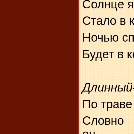
Солнце я
Стало в 
Ночью сп
Будет в 
Длинный
По траве
Словно 