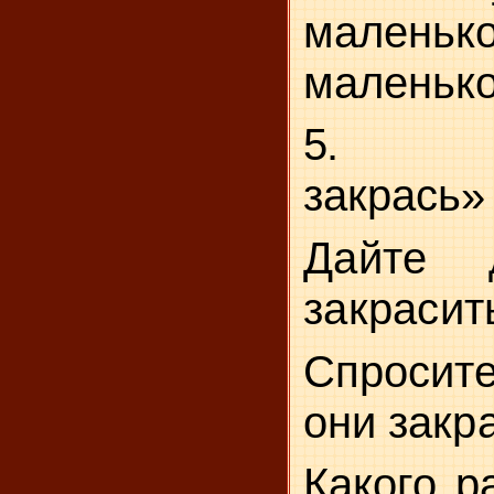
маленьк
малень­к
5.
закрась»
Дайте 
закрасить
Спросите
они закра
Какого р