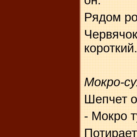
он.
Рядом ро
Червя
короткий
Мокро-су
Шепчет о
- Мокро т
Потирает