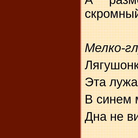
скромный
Мелко-гл
Лягушонк
Эта лужа
В синем 
Дна не в