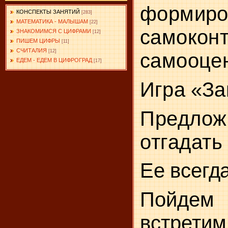
формир
КОНСПЕКТЫ ЗАНЯТИЙ
[283]
МАТЕМАТИКА - МАЛЫШАМ
[22]
само
ЗНАКОМИМСЯ С ЦИФРАМИ
[12]
ПИШЕМ ЦИФРЫ
[11]
СЧИТАЛИЯ
[12]
самооцен
ЕДЕМ - ЕДЕМ В ЦИФРОГРАД
[17]
Игра «За
Предл
отгадать
Ее всегд
Пойде
встретим