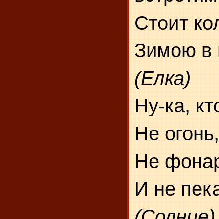
Стоит ко
Зимою в 
(Елка)
Ну-ка, кт
Не огонь,
Не фонар
И не пека
(Солнце)