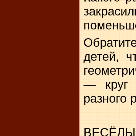
закраси
поменьш
Обрати
детей, ч
геомет
— круг
разного 
ВЕСЁЛЫ