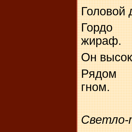
Головой 
Гордо 
жираф.
Он высок
Рядом 
гном.
Светло-