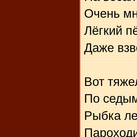
Очень мн
Лёгкий п
Даже взв
Вот тяже
По седым
Рыбка ле
Пароходи