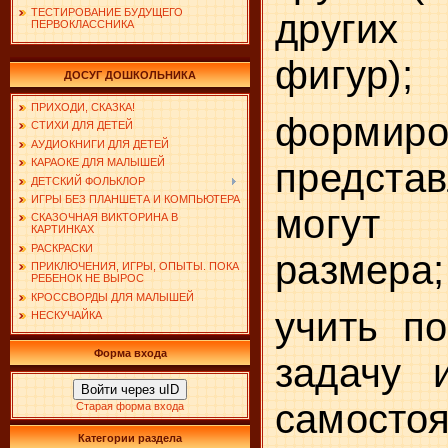
ТЕСТИРОВАНИЕ БУДУЩЕГО
других 
ПЕРВОКЛАССНИКА
фигур);
ДОСУГ ДОШКОЛЬНИКА
ПРИХОДИ, СКАЗКА!
формиро
СТИХИ ДЛЯ ДЕТЕЙ
АУДИОКНИГИ ДЛЯ ДЕТЕЙ
представ
КАРАОКЕ ДЛЯ МАЛЫШЕЙ
ДЕТСКИЙ ФОЛЬКЛОР
ИГРЫ БЕЗ ПЛАНШЕТА И КОМПЬЮТЕРА
могут 
СКАЗОЧНАЯ ВИКТОРИНА В
КАРТИНКАХ
РАСКРАСКИ
размера;
ПРИКЛЮЧЕНИЯ, ИГРЫ, ОПЫТЫ. ПОКА
РЕБЕНОК НЕ ВЫРОС
КРОССВОРДЫ ДЛЯ МАЛЫШЕЙ
учить п
НЕСКУЧАЙКА
Форма входа
задачу 
Войти через uID
самосто­
Старая форма входа
Категории раздела