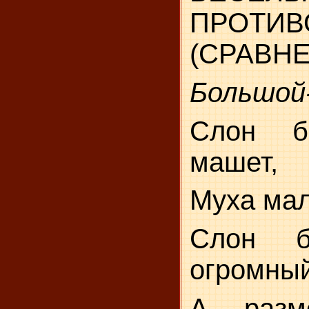
ПРОТИВ
(СРАВН
Большой
Слон б
машет,
Муха мал
Слон б
огромный
А разм