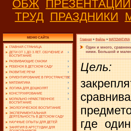
ОБЖ
ПРЕЗЕНТАЦИ
ТРУД
ПРАЗДНИКИ
МЕНЮ САЙТА
Главная
»
Файлы
»
МАТЕМАТИКА
Один и много, сравнен
ГЛАВНАЯ СТРАНИЦА
ними. Большой и мален
ДЕТИ ОТ 1 ДО 3 ЛЕТ. ОБУЧЕНИЕ И
ВОСПИТАНИЕ
РАЗВИВАЮЩИЕ СКАЗКИ
Цель:
РЕБЕНОК В ДЕТСКОМ САДУ
РАЗВИТИЕ РЕЧИ
ОРИЕНТИРОВАНИЕ В ПРОСТРАНСТВЕ
закреп
МАТЕМАТИКА
ЛОГИКА ДЛЯ ДОШКОЛЯТ
сравнив
КОНСТРУИРОВАНИЕ
МОРАЛЬНО-НРАВСТВЕННОЕ
ВОСПИТАНИЕ
предмет
ЭКОЛОГИЧЕСКОЕ ВОСПИТАНИЕ
ЭКСПЕРИМЕНТАЛЬНАЯ
ДЕЯТЕЛЬНОСТЬ В ДЕТСКОМ САДУ
где один
НАУЧНЫЕ ОПЫТЫ ДЛЯ ДЕТЕЙ
ЗАНЯТИЯ В АРТСТУДИИ ДЛЯ
ДОШКОЛЬНИКОВ