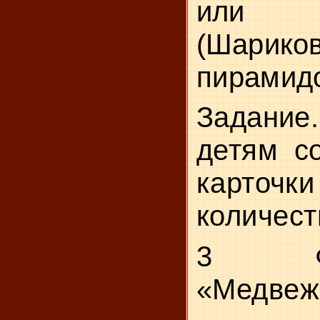
или 
(Шарико
пирамидо
Задани
детям с
карточ
количест
3 Физк
«Медвеж