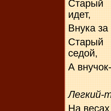
Старый
идет,
Внука за 
Старый
седой,
А внучок
Легкий-
На весах