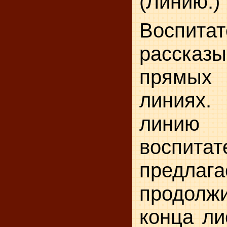
(Линию.)
Воспитат
расск
прямых
линиях.
линию 
воспитат
предлага
продол
конца ли