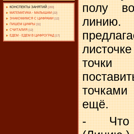
полу в
КОНСПЕКТЫ ЗАНЯТИЙ
[283]
МАТЕМАТИКА - МАЛЫШАМ
[22]
лини
ЗНАКОМИМСЯ С ЦИФРАМИ
[12]
ПИШЕМ ЦИФРЫ
[11]
СЧИТАЛИЯ
[12]
предлаг
ЕДЕМ - ЕДЕМ В ЦИФРОГРАД
[17]
листочке
точки
постав
точками 
ещё.
- Что 