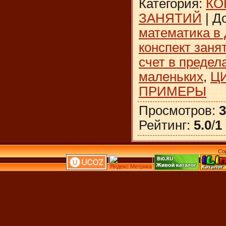
Категория
:
КО
ЗАНЯТИЙ
|
Д
математика в
конспект заня
счет в предел
маленьких
,
Ц
ПРИМЕРЫ
Просмотров
:
3
Рейтинг
:
5.0
/
1
Co