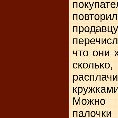
покупате
по­вто
продавцу
перечисл
что они х
сколько,
расплач
кружками
Можно и
палочки