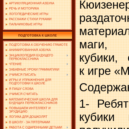
Кюизенер
АРТИКУЛЯЦИОННАЯ АЗБУКА
РЕЧЬ И МОТОРИКА
раздато
ЛОГОПЕДИЧЕСКИЕ ИГРЫ
РАССКАЖИ СТИХИ РУКАМИ
ПАЛЬЧИКОВЫЕ ИГРЫ
материа
ПОДГОТОВКА К ШКОЛЕ
маги, 
ПОДГОТОВКА К ОБУЧЕНИЮ ГРАМОТЕ
АНИМИРОВАННАЯ АЗБУКА
кубики, 
ЭНЦИКЛОПЕДИЯ БУДУЩЕГО
ПЕРВОКЛАССНИКА
ЧТЕНИЕ
к игре «
ЗАБАВНЫЕ УРОКИ ГРАММАТИКИ
УЧИМСЯ ПИСАТЬ
ИГРЫ И УПРАЖНЕНИЯ ДЛЯ
Содержа
ПОДГОТОВКИ К ШКОЛЕ
Я ПИШУ СЛОВА
УЧИМСЯ СЧИТАТЬ
1- Ребят
МАТЕМАТИЧЕСКАЯ ШКОЛА ДЛЯ
БУДУЩИХ ПЕРВОКЛАССНИКОВ
ПОВЫШАЕМ ИНТЕЛЛЕКТ И
ЭРУДИЦИЮ
кубики
ЛОГИКА ДЛЯ ДОШКОЛЯТ
В ШКОЛУ - ЗА ПЯТЕРКАМИ
РАБОТА С ОДАРЕННЫМИ ДЕТЬМИ