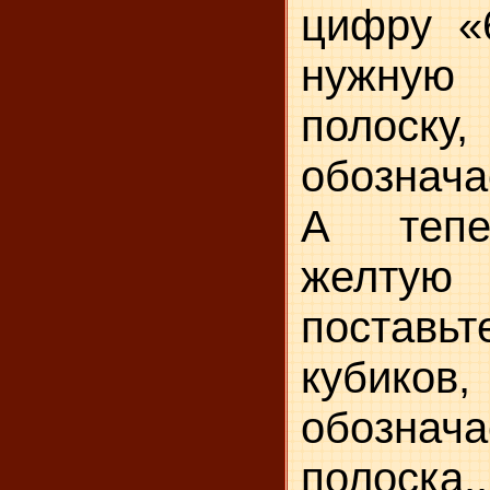
цифру «
нужную 
полоск
обознача
А тепе
желтую
постав
кубико
обозна
полоска..