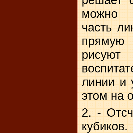
решает с
можно 
часть ли
прямую 
рис
воспита
линии и 
этом на 
2. - Отс
кубиков