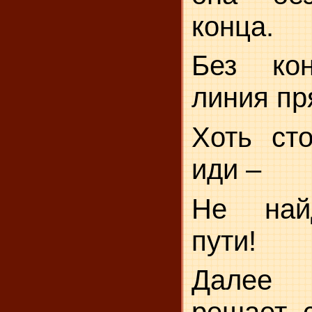
конца.
Без ко
линия пр
Хоть ст
иди –
Не най
пути!
Далее 