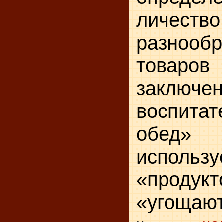
личество
разнооб
товаро
заключ
воспита­
обе
использ
«проду
«угощают