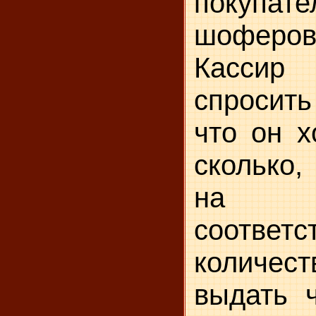
покупате
шоферо
Касси
спросить 
что он х
сколько
на
соответ
количес
выдать ч