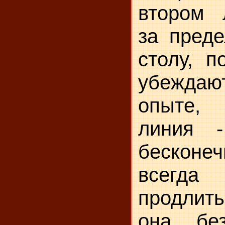
втором 
за преде
столу, п
убеждают
опыте,
линия 
бескон
всегд
продлит
она бе