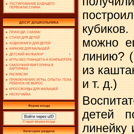
полу
ТЕСТИРОВАНИЕ БУДУЩЕГО
ПЕРВОКЛАССНИКА
построи
ДОСУГ ДОШКОЛЬНИКА
кубико
ПРИХОДИ, СКАЗКА!
СТИХИ ДЛЯ ДЕТЕЙ
можно е
АУДИОКНИГИ ДЛЯ ДЕТЕЙ
КАРАОКЕ ДЛЯ МАЛЫШЕЙ
линию? (
ДЕТСКИЙ ФОЛЬКЛОР
ИГРЫ БЕЗ ПЛАНШЕТА И КОМПЬЮТЕРА
СКАЗОЧНАЯ ВИКТОРИНА В
из кашта
КАРТИНКАХ
РАСКРАСКИ
и т. д.)
ПРИКЛЮЧЕНИЯ, ИГРЫ, ОПЫТЫ. ПОКА
РЕБЕНОК НЕ ВЫРОС
КРОССВОРДЫ ДЛЯ МАЛЫШЕЙ
НЕСКУЧАЙКА
Воспита
Форма входа
детей п
Войти через uID
Старая форма входа
линейку 
Категории раздела