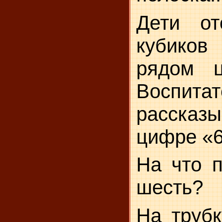
Дети от
кубико
рядом 
Воспитат
рассказы
цифре «6
На что 
шесть?
На трубк