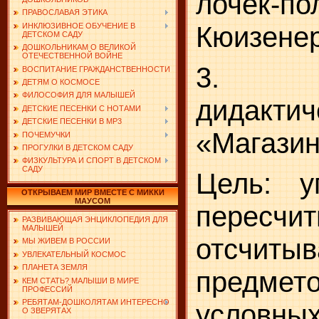
лочек-по
ПРАВОСЛАВАЯ ЭТИКА
ИНКЛЮЗИВНОЕ ОБУЧЕНИЕ В
Кюизенер
ДЕТСКОМ САДУ
ДОШКОЛЬНИКАМ О ВЕЛИКОЙ
ОТЕЧЕСТВЕННОЙ ВОЙНЕ
3. С
ВОСПИТАНИЕ ГРАЖДАНСТВЕННОСТИ
ДЕТЯМ О КОСМОСЕ
ФИЛОСОФИЯ ДЛЯ МАЛЫШЕЙ
дидакти
ДЕТСКИЕ ПЕСЕНКИ С НОТАМИ
ДЕТСКИЕ ПЕСЕНКИ В MP3
«Магазин
ПОЧЕМУЧКИ
ПРОГУЛКИ В ДЕТСКОМ САДУ
ФИЗКУЛЬТУРА И СПОРТ В ДЕТСКОМ
САДУ
Цель: у
ОТКРЫВАЕМ МИР ВМЕСТЕ С МИККИ
МАУСОМ
пересч
РАЗВИВАЮЩАЯ ЭНЦИКЛОПЕДИЯ ДЛЯ
МАЛЫШЕЙ
отсчитыв
МЫ ЖИВЕМ В РОССИИ
УВЛЕКАТЕЛЬНЫЙ КОСМОС
ПЛАНЕТА ЗЕМЛЯ
предм
КЕМ СТАТЬ? МАЛЫШИ В МИРЕ
ПРОФЕССИЙ
РЕБЯТАМ-ДОШКОЛЯТАМ ИНТЕРЕСНО
условны
О ЗВЕРЯТАХ