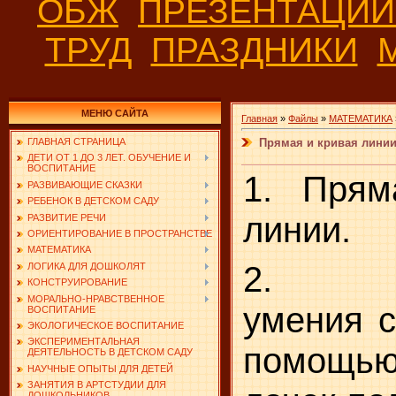
ОБЖ
ПРЕЗЕНТАЦИ
ТРУД
ПРАЗДНИКИ
МЕНЮ САЙТА
Главная
»
Файлы
»
МАТЕМАТИКА
Прямая и кривая лини
ГЛАВНАЯ СТРАНИЦА
ДЕТИ ОТ 1 ДО 3 ЛЕТ. ОБУЧЕНИЕ И
ВОСПИТАНИЕ
1. Прям
РАЗВИВАЮЩИЕ СКАЗКИ
РЕБЕНОК В ДЕТСКОМ САДУ
линии.
РАЗВИТИЕ РЕЧИ
ОРИЕНТИРОВАНИЕ В ПРОСТРАНСТВЕ
МАТЕМАТИКА
2. За
ЛОГИКА ДЛЯ ДОШКОЛЯТ
КОНСТРУИРОВАНИЕ
МОРАЛЬНО-НРАВСТВЕННОЕ
умения с
ВОСПИТАНИЕ
ЭКОЛОГИЧЕСКОЕ ВОСПИТАНИЕ
ЭКСПЕРИМЕНТАЛЬНАЯ
помощью
ДЕЯТЕЛЬНОСТЬ В ДЕТСКОМ САДУ
НАУЧНЫЕ ОПЫТЫ ДЛЯ ДЕТЕЙ
ЗАНЯТИЯ В АРТСТУДИИ ДЛЯ
ДОШКОЛЬНИКОВ