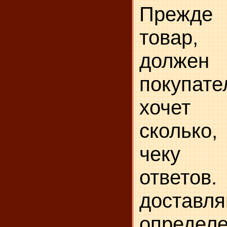
Прежде
товар,
должен
покупат
хочет
сколько
чеку п
ответо
доставл
опреде