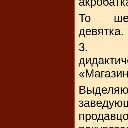
акробатк
То шес
девятка.
3. С
дидакти
«Магазин
Выделя
заведующ
продавцо