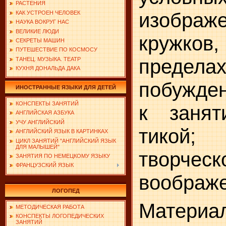
РАСТЕНИЯ
изображе
КАК УСТРОЕН ЧЕЛОВЕК
НАУКА ВОКРУГ НАС
ВЕЛИКИЕ ЛЮДИ
кружков
СЕКРЕТЫ МАШИН
ПУТЕШЕСТВИЕ ПО КОСМОСУ
предел
ТАНЕЦ. МУЗЫКА. ТЕАТР
КУХНЯ ДОНАЛЬДА ДАКА
побужде
ИНОСТРАННЫЕ ЯЗЫКИ ДЛЯ ДЕТЕЙ
КОНСПЕКТЫ ЗАНЯТИЙ
к занят
АНГЛИЙСКАЯ АЗБУКА
УЧУ АНГЛИЙСКИЙ
тикой;
АНГЛИЙСКИЙ ЯЗЫК В КАРТИНКАХ
ЦИКЛ ЗАНЯТИЙ "АНГЛИЙСКИЙ ЯЗЫК
ДЛЯ МАЛЫШЕЙ"
творческ
ЗАНЯТИЯ ПО НЕМЕЦКОМУ ЯЗЫКУ
ФРАНЦУЗСКИЙ ЯЗЫК
воображе
ЛОГОПЕД
Матери
МЕТОДИЧЕСКАЯ РАБОТА
КОНСПЕКТЫ ЛОГОПЕДИЧЕСКИХ
ЗАНЯТИЙ