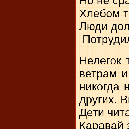
Но
Хл
Люди дол
Потрудил
Нелегок 
ветрам и
никогда 
других. 
Дети чит
Ка