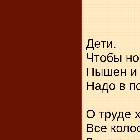
Н
Ка
Креп
Дети.
Чт
П
Надо в п
Кажды
О труде 
Все коло