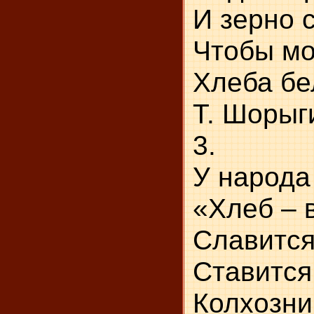
И
Чт
Хлеба бе
Т. Шорыг
3.
У 
«Х
Сл
Ставится
Колхозни