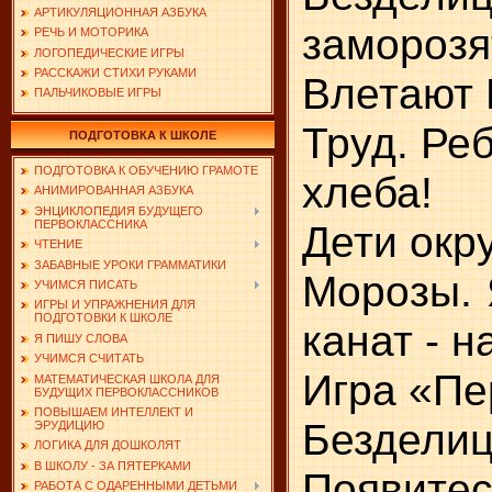
АРТИКУЛЯЦИОННАЯ АЗБУКА
заморозя
РЕЧЬ И МОТОРИКА
ЛОГОПЕДИЧЕСКИЕ ИГРЫ
РАССКАЖИ СТИХИ РУКАМИ
Влетают 
ПАЛЬЧИКОВЫЕ ИГРЫ
Труд. Ре
ПОДГОТОВКА К ШКОЛЕ
ПОДГОТОВКА К ОБУЧЕНИЮ ГРАМОТЕ
хлеба!
АНИМИРОВАННАЯ АЗБУКА
ЭНЦИКЛОПЕДИЯ БУДУЩЕГО
Дети окр
ПЕРВОКЛАССНИКА
ЧТЕНИЕ
ЗАБАВНЫЕ УРОКИ ГРАММАТИКИ
Морозы. 
УЧИМСЯ ПИСАТЬ
ИГРЫ И УПРАЖНЕНИЯ ДЛЯ
ПОДГОТОВКИ К ШКОЛЕ
канат - 
Я ПИШУ СЛОВА
УЧИМСЯ СЧИТАТЬ
Игра «Пе
МАТЕМАТИЧЕСКАЯ ШКОЛА ДЛЯ
БУДУЩИХ ПЕРВОКЛАССНИКОВ
ПОВЫШАЕМ ИНТЕЛЛЕКТ И
Безделиц
ЭРУДИЦИЮ
ЛОГИКА ДЛЯ ДОШКОЛЯТ
В ШКОЛУ - ЗА ПЯТЕРКАМИ
Появитес
РАБОТА С ОДАРЕННЫМИ ДЕТЬМИ