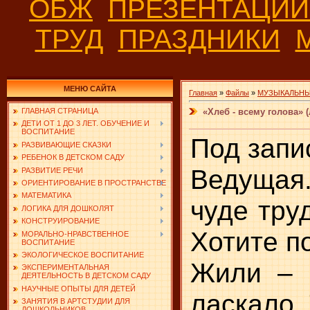
ОБЖ
ПРЕЗЕНТАЦИ
ТРУД
ПРАЗДНИКИ
МЕНЮ САЙТА
Главная
»
Файлы
»
МУЗЫКАЛЬНЫ
«Хлеб - всему голова»
ГЛАВНАЯ СТРАНИЦА
ДЕТИ ОТ 1 ДО 3 ЛЕТ. ОБУЧЕНИЕ И
ВОСПИТАНИЕ
Под запи
РАЗВИВАЮЩИЕ СКАЗКИ
РЕБЕНОК В ДЕТСКОМ САДУ
Ведущая.
РАЗВИТИЕ РЕЧИ
ОРИЕНТИРОВАНИЕ В ПРОСТРАНСТВЕ
МАТЕМАТИКА
чуде тру
ЛОГИКА ДЛЯ ДОШКОЛЯТ
КОНСТРУИРОВАНИЕ
Хотите п
МОРАЛЬНО-НРАВСТВЕННОЕ
ВОСПИТАНИЕ
ЭКОЛОГИЧЕСКОЕ ВОСПИТАНИЕ
Жили – 
ЭКСПЕРИМЕНТАЛЬНАЯ
ДЕЯТЕЛЬНОСТЬ В ДЕТСКОМ САДУ
НАУЧНЫЕ ОПЫТЫ ДЛЯ ДЕТЕЙ
ласкало,
ЗАНЯТИЯ В АРТСТУДИИ ДЛЯ
ДОШКОЛЬНИКОВ