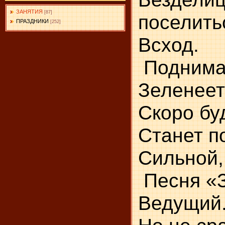
ЗАНЯТИЯ
[87]
поселитьс
ПРАЗДНИКИ
[252]
Всход.
По
З
Ск
Ст
Сильной,
Песня «З
Ведущий