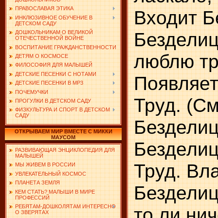
ПРАВОСЛАВАЯ ЭТИКА
Входит Б
ИНКЛЮЗИВНОЕ ОБУЧЕНИЕ В
ДЕТСКОМ САДУ
Безделиц
ДОШКОЛЬНИКАМ О ВЕЛИКОЙ
ОТЕЧЕСТВЕННОЙ ВОЙНЕ
ВОСПИТАНИЕ ГРАЖДАНСТВЕННОСТИ
люблю тр
ДЕТЯМ О КОСМОСЕ
ФИЛОСОФИЯ ДЛЯ МАЛЫШЕЙ
ДЕТСКИЕ ПЕСЕНКИ С НОТАМИ
Появляетс
ДЕТСКИЕ ПЕСЕНКИ В MP3
ПОЧЕМУЧКИ
Труд. (См
ПРОГУЛКИ В ДЕТСКОМ САДУ
ФИЗКУЛЬТУРА И СПОРТ В ДЕТСКОМ
САДУ
Безделиц
ОТКРЫВАЕМ МИР ВМЕСТЕ С МИККИ
МАУСОМ
Безделиц
РАЗВИВАЮЩАЯ ЭНЦИКЛОПЕДИЯ ДЛЯ
МАЛЫШЕЙ
Труд. Вл
МЫ ЖИВЕМ В РОССИИ
УВЛЕКАТЕЛЬНЫЙ КОСМОС
ПЛАНЕТА ЗЕМЛЯ
Безделиц
КЕМ СТАТЬ? МАЛЫШИ В МИРЕ
ПРОФЕССИЙ
РЕБЯТАМ-ДОШКОЛЯТАМ ИНТЕРЕСНО
то ли нич
О ЗВЕРЯТАХ