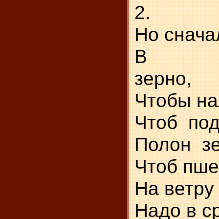
2.
Но
В
Чт
Чт
По
Чт
На ветру 
На