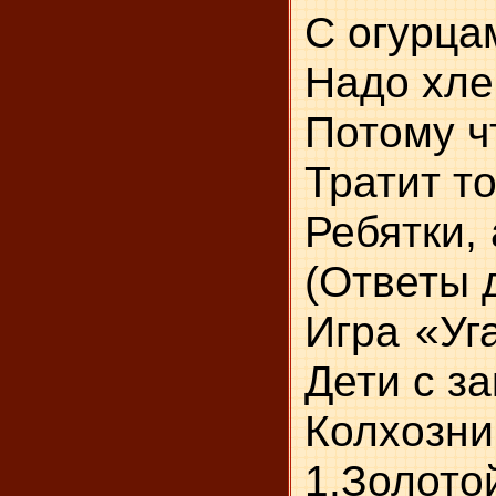
С 
На
По
Тратит то
Ребятки,
(Ответы д
Игра «Уг
Дети с з
Колхозни
1.Золотой