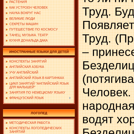
РАСТЕНИЯ
Труд. Буд
КАК УСТРОЕН ЧЕЛОВЕК
НАУКА ВОКРУГ НАС
ВЕЛИКИЕ ЛЮДИ
Появляет
СЕКРЕТЫ МАШИН
ПУТЕШЕСТВИЕ ПО КОСМОСУ
Труд. (П
ТАНЕЦ. МУЗЫКА. ТЕАТР
КУХНЯ ДОНАЛЬДА ДАКА
– принес
ИНОСТРАННЫЕ ЯЗЫКИ ДЛЯ ДЕТЕЙ
Безделиц
КОНСПЕКТЫ ЗАНЯТИЙ
АНГЛИЙСКАЯ АЗБУКА
УЧУ АНГЛИЙСКИЙ
(потягива
АНГЛИЙСКИЙ ЯЗЫК В КАРТИНКАХ
ЦИКЛ ЗАНЯТИЙ "АНГЛИЙСКИЙ ЯЗЫК
ДЛЯ МАЛЫШЕЙ"
Человек.
ЗАНЯТИЯ ПО НЕМЕЦКОМУ ЯЗЫКУ
ФРАНЦУЗСКИЙ ЯЗЫК
народная
ЛОГОПЕД
водят хо
МЕТОДИЧЕСКАЯ РАБОТА
Безделиц
КОНСПЕКТЫ ЛОГОПЕДИЧЕСКИХ
ЗАНЯТИЙ