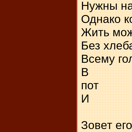
Ну
Од
Жит
Бе
Вс
В 
И 
Зовет его