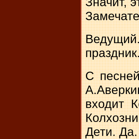
Значит, э
Замечате
Ведущий.
праздник.
С песней
А.Аверк
входит К
Колхозни
Дети. Да.