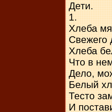
Дети.
1.
Хл
С
Хл
Чт
Де
Бе
Те
И постави