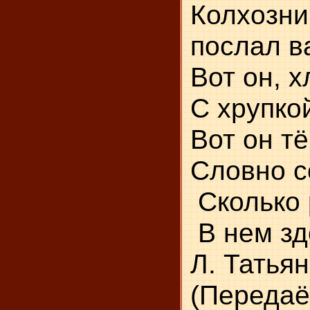
Колхозни
послал в
Во
С 
Вот
Словно 
Скол
В нем зд
Л. Татья
(Передаё