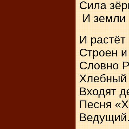
Сила зёр
И земли 
И 
С
Сл
Хлебный 
Входят д
Песня «Х
Вед