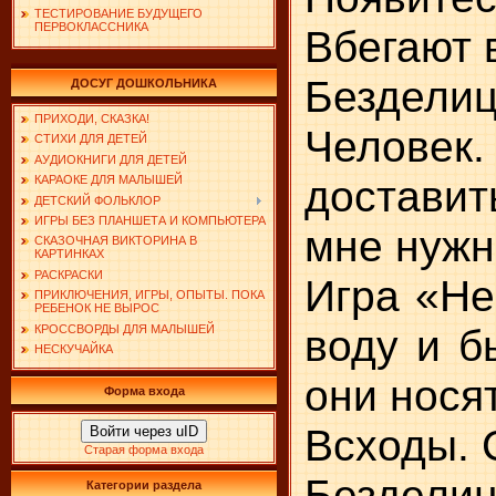
ТЕСТИРОВАНИЕ БУДУЩЕГО
ПЕРВОКЛАССНИКА
Вбегают 
Безделица
ДОСУГ ДОШКОЛЬНИКА
ПРИХОДИ, СКАЗКА!
Человек.
СТИХИ ДЛЯ ДЕТЕЙ
АУДИОКНИГИ ДЛЯ ДЕТЕЙ
доставит
КАРАОКЕ ДЛЯ МАЛЫШЕЙ
ДЕТСКИЙ ФОЛЬКЛОР
ИГРЫ БЕЗ ПЛАНШЕТА И КОМПЬЮТЕРА
мне нужн
СКАЗОЧНАЯ ВИКТОРИНА В
КАРТИНКАХ
РАСКРАСКИ
Игра «Не
ПРИКЛЮЧЕНИЯ, ИГРЫ, ОПЫТЫ. ПОКА
РЕБЕНОК НЕ ВЫРОС
воду и б
КРОССВОРДЫ ДЛЯ МАЛЫШЕЙ
НЕСКУЧАЙКА
они нося
Форма входа
Всходы. 
Войти через uID
Старая форма входа
Безделица
Категории раздела