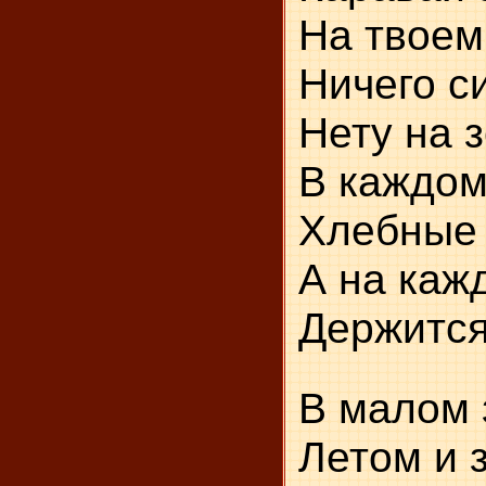
Н
Ни
Нету на 
В к
Х
А на каж
Держится
В 
Л