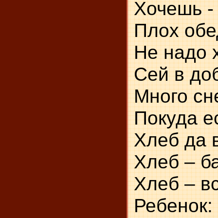
Хочешь - 
Плох обед
Не надо 
Сей в до
Много сн
Покуда ес
Хлеб да 
Хлеб – б
Хлеб – в
Ребенок: