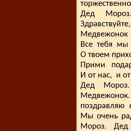
торжественно
Дед
Мороз
Здравствуйте,
Медвежонок
Все
тебя
мы
О твоем прихо
Прими
пода
И от нас,
и от
Дед
Мороз.
Медвежонок.
поздравляю
Мы очень ра
Мороз. Дед