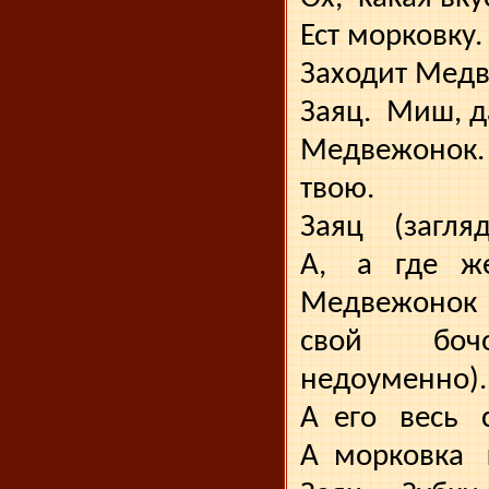
Ест морковку.
Заходит Мед
Заяц.
Миш, д
Медвежонок.
твою.
Заяц
(загля
А,
а
где
ж
Медвежонок
свой
боч
недоуменно).
А
его
весь
А
мор­ковка