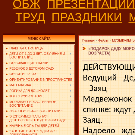
ОБЖ
ПРЕЗЕНТАЦИ
ТРУД
ПРАЗДНИКИ
МЕНЮ САЙТА
Главная
»
Файлы
»
МУЗЫКАЛЬНЫ
«ПОДАРОК ДЕДУ МОРО
ГЛАВНАЯ СТРАНИЦА
ВОЗРАСТА)
ДЕТИ ОТ 1 ДО 3 ЛЕТ. ОБУЧЕНИЕ И
ВОСПИТАНИЕ
РАЗВИВАЮЩИЕ СКАЗКИ
ДЕЙСТВУЮЩ
РЕБЕНОК В ДЕТСКОМ САДУ
РАЗВИТИЕ РЕЧИ
Ведущий
Де
ОРИЕНТИРОВАНИЕ В ПРОСТРАНСТВЕ
МАТЕМАТИКА
Заяц
ЛОГИКА ДЛЯ ДОШКОЛЯТ
КОНСТРУИРОВАНИЕ
Медвежонок
МОРАЛЬНО-НРАВСТВЕННОЕ
ВОСПИТАНИЕ
спинке: ждут
ЭКОЛОГИЧЕСКОЕ ВОСПИТАНИЕ
ЭКСПЕРИМЕНТАЛЬНАЯ
Заяц.
ДЕЯТЕЛЬНОСТЬ В ДЕТСКОМ САДУ
НАУЧНЫЕ ОПЫТЫ ДЛЯ ДЕТЕЙ
Надоело
жда
ЗАНЯТИЯ В АРТСТУДИИ ДЛЯ
ДОШКОЛЬНИКОВ