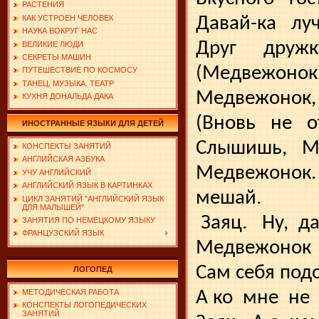
РАСТЕНИЯ
Давай-ка
лу
КАК УСТРОЕН ЧЕЛОВЕК
НАУКА ВОКРУГ НАС
Друг
дружк
ВЕЛИКИЕ ЛЮДИ
СЕКРЕТЫ МАШИН
(Медвежонок
ПУТЕШЕСТВИЕ ПО КОСМОСУ
ТАНЕЦ. МУЗЫКА. ТЕАТР
Медвежонок,
КУХНЯ ДОНАЛЬДА ДАКА
(Вновь
не
о
ИНОСТРАННЫЕ ЯЗЫКИ ДЛЯ ДЕТЕЙ
Слышишь,
М
КОНСПЕКТЫ ЗАНЯТИЙ
АНГЛИЙСКАЯ АЗБУКА
Медвежонок.
УЧУ АНГЛИЙСКИЙ
АНГЛИЙСКИЙ ЯЗЫК В КАРТИНКАХ
мешай.
ЦИКЛ ЗАНЯТИЙ "АНГЛИЙСКИЙ ЯЗЫК
ДЛЯ МАЛЫШЕЙ"
Заяц.
Ну,
да
ЗАНЯТИЯ ПО НЕМЕЦКОМУ ЯЗЫКУ
ФРАНЦУЗСКИЙ ЯЗЫК
Медвежонок
Сам себя под
ЛОГОПЕД
А ко
мне
не
МЕТОДИЧЕСКАЯ РАБОТА
КОНСПЕКТЫ ЛОГОПЕДИЧЕСКИХ
ЗАНЯТИЙ