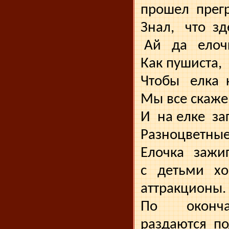
прошел
прег
Знал,
что
зд
Ай
да
елоч
Как пушиста,
Чтобы
елка
Мы все скаже
И
на елке
за
Разноцветны
Елочка
зажи
с
детьми
хо
аттракционы.
По
оконч
раздаются
по