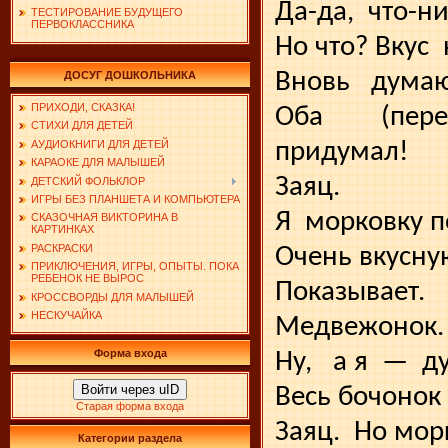
Да-да,
что-ни
ТЕСТИРОВАНИЕ БУДУЩЕГО
ПЕРВОКЛАССНИКА
Но что? Вкус
Вновь
думаю
ДОСУГ ДОШКОЛЬНИКА
ПРИХОДИ, СКАЗКА!
Оба
(пере
СТИХИ ДЛЯ ДЕТЕЙ
придумал!
АУДИОКНИГИ ДЛЯ ДЕТЕЙ
КАРАОКЕ ДЛЯ МАЛЫШЕЙ
Заяц.
ДЕТСКИЙ ФОЛЬКЛОР
ИГРЫ БЕЗ ПЛАНШЕТА И КОМПЬЮТЕРА
Я
морковку 
СКАЗОЧНАЯ ВИКТОРИНА В
КАРТИНКАХ
РАСКРАСКИ
Очень вкусну
ПРИКЛЮЧЕНИЯ, ИГРЫ, ОПЫТЫ. ПОКА
РЕБЕНОК НЕ ВЫРОС
Показывает.
КРОССВОРДЫ ДЛЯ МАЛЫШЕЙ
НЕСКУЧАЙКА
Медвежонок.
Форма входа
Ну,
а я
—
д
Войти через uID
Весь бочонок 
Старая форма входа
Заяц.
Но мор
Категории раздела