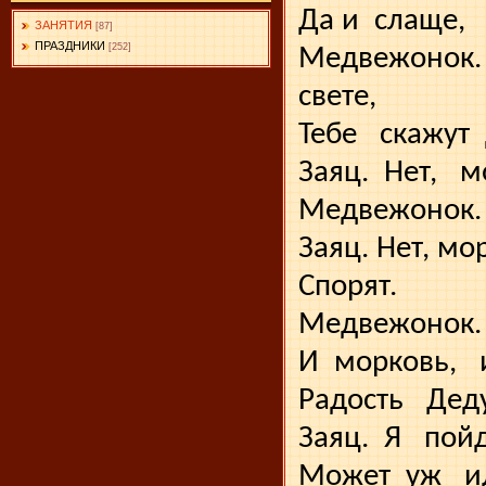
Да и
слаще,
ЗАНЯТИЯ
[87]
ПРАЗДНИКИ
[252]
Медвежонок.
свете,
Тебе
скажут
Заяц.
Нет,
м
Медвежонок. 
Заяц. Нет, мо
Спорят.
Медвежонок.
И
морковь,
Радость
Дед
Заяц.
Я
пойд
Может
уж
и