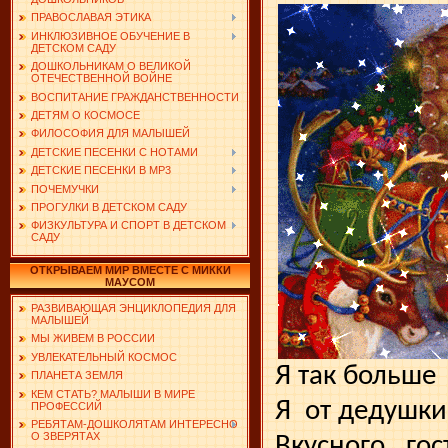
ПРАВОСЛАВАЯ ЭТИКА
ИНКЛЮЗИВНОЕ ОБУЧЕНИЕ В
ДЕТСКОМ САДУ
ДОШКОЛЬНИКАМ О ВЕЛИКОЙ
ОТЕЧЕСТВЕННОЙ ВОЙНЕ
ВОСПИТАНИЕ ГРАЖДАНСТВЕННОСТИ
ДЕТЯМ О КОСМОСЕ
ФИЛОСОФИЯ ДЛЯ МАЛЫШЕЙ
ДЕТСКИЕ ПЕСЕНКИ С НОТАМИ
ДЕТСКИЕ ПЕСЕНКИ В MP3
ПОЧЕМУЧКИ
ПРОГУЛКИ В ДЕТСКОМ САДУ
ФИЗКУЛЬТУРА И СПОРТ В ДЕТСКОМ
САДУ
ОТКРЫВАЕМ МИР ВМЕСТЕ С МИККИ
МАУСОМ
РАЗВИВАЮЩАЯ ЭНЦИКЛОПЕДИЯ ДЛЯ
МАЛЫШЕЙ
МЫ ЖИВЕМ В РОССИИ
УВЛЕКАТЕЛЬНЫЙ КОСМОС
Я так больше
ПЛАНЕТА ЗЕМЛЯ
КЕМ СТАТЬ? МАЛЫШИ В МИРЕ
Я
от дедушки
ПРОФЕССИЙ
РЕБЯТАМ-ДОШКОЛЯТАМ ИНТЕРЕСНО
О ЗВЕРЯТАХ
Вкусного
гос