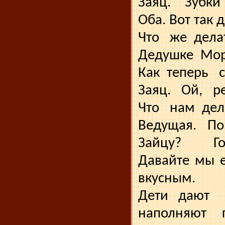
Заяц.
Зубки
Оба. Вот так д
Что
же
дела
Дедушке
Мор
Как
теперь
Заяц.
Ой,
р
Что
нам
дел
Ведущая.
П
Зайцу?
Г
Давайте мы 
вкусным.
Дети дают
наполняют