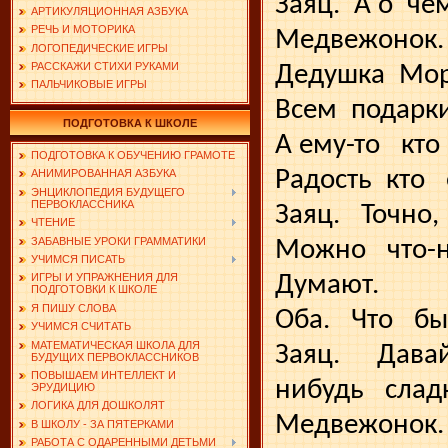
Заяц.
А о
че
АРТИКУЛЯЦИОННАЯ АЗБУКА
РЕЧЬ И МОТОРИКА
Медвежонок.
ЛОГОПЕДИЧЕСКИЕ ИГРЫ
РАССКАЖИ СТИХИ РУКАМИ
Дедушка
Мо
ПАЛЬЧИКОВЫЕ ИГРЫ
Всем
подарк
ПОДГОТОВКА К ШКОЛЕ
А ему-то
кто
ПОДГОТОВКА К ОБУЧЕНИЮ ГРАМОТЕ
Радость
кто
АНИМИРОВАННАЯ АЗБУКА
ЭНЦИКЛОПЕДИЯ БУДУЩЕГО
ПЕРВОКЛАССНИКА
Заяц.
Точно,
ЧТЕНИЕ
ЗАБАВНЫЕ УРОКИ ГРАММАТИКИ
Можно
что-
УЧИМСЯ ПИСАТЬ
Думают.
ИГРЫ И УПРАЖНЕНИЯ ДЛЯ
ПОДГОТОВКИ К ШКОЛЕ
Я ПИШУ СЛОВА
Оба.
Что
бы
УЧИМСЯ СЧИТАТЬ
МАТЕМАТИЧЕСКАЯ ШКОЛА ДЛЯ
Заяц.
Дава
БУДУЩИХ ПЕРВОКЛАССНИКОВ
ПОВЫШАЕМ ИНТЕЛЛЕКТ И
нибудь
слад
ЭРУДИЦИЮ
ЛОГИКА ДЛЯ ДОШКОЛЯТ
Медвежонок.
В ШКОЛУ - ЗА ПЯТЕРКАМИ
РАБОТА С ОДАРЕННЫМИ ДЕТЬМИ