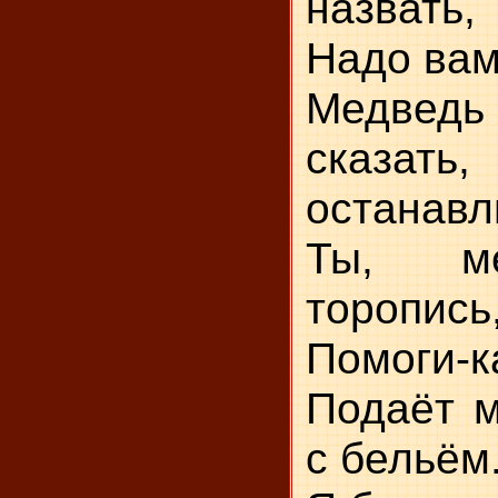
назвать,
Надо вам
Медведь 
сказат
останавл
Ты, ме
торопись
Помоги-к
Подаёт м
с бельём