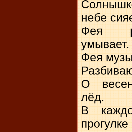
Солныш
небе сия
Фея р
умывает.
Фея музы
Разбиваю
О весен
лёд.
В кажд
прогулке