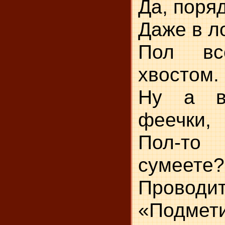
Да, поря
Даже в л
Пол вс
хвостом.
Ну а вы
феечки,
Пол-то
сумеете?
Провод
«Подмети