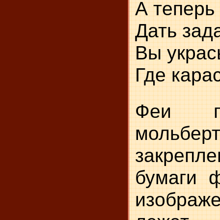
А теперь 
Дать зад
Вы укрась
Где карас
Феи п
мольбе
закреп
бумаги 
изображе