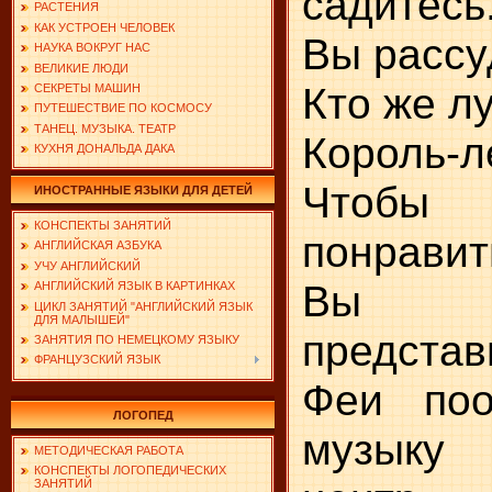
садитесь
РАСТЕНИЯ
КАК УСТРОЕН ЧЕЛОВЕК
Вы рассу
НАУКА ВОКРУГ НАС
ВЕЛИКИЕ ЛЮДИ
Кто же л
СЕКРЕТЫ МАШИН
ПУТЕШЕСТВИЕ ПО КОСМОСУ
ТАНЕЦ. МУЗЫКА. ТЕАТР
Король-л
КУХНЯ ДОНАЛЬДА ДАКА
Что
ИНОСТРАННЫЕ ЯЗЫКИ ДЛЯ ДЕТЕЙ
КОНСПЕКТЫ ЗАНЯТИЙ
понравит
АНГЛИЙСКАЯ АЗБУКА
УЧУ АНГЛИЙСКИЙ
Вы 
АНГЛИЙСКИЙ ЯЗЫК В КАРТИНКАХ
ЦИКЛ ЗАНЯТИЙ "АНГЛИЙСКИЙ ЯЗЫК
ДЛЯ МАЛЫШЕЙ"
представ
ЗАНЯТИЯ ПО НЕМЕЦКОМУ ЯЗЫКУ
ФРАНЦУЗСКИЙ ЯЗЫК
Феи поо
ЛОГОПЕД
музыку
МЕТОДИЧЕСКАЯ РАБОТА
КОНСПЕКТЫ ЛОГОПЕДИЧЕСКИХ
ЗАНЯТИЙ