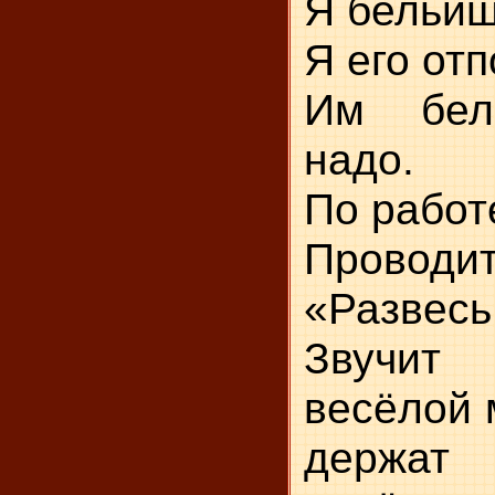
Я бельиш
Я его от
Им бел
надо.
По работ
Провод
«Развесь
Звучит 
весёлой 
держат