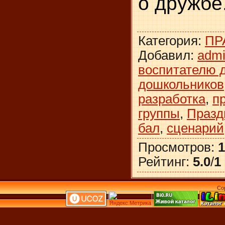
о дружбе
Категория
:
ПР
Добавил
:
adm
воспитателю 
дошкольников
разработка
,
п
группы
,
Празд
бал
,
сценарий
Просмотров
:
1
Рейтинг
:
5.0
/
1
Co