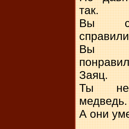
так.
Вы с
справили
Вы м
понравил
Заяц.
Ты не 
медведь.
А они ум