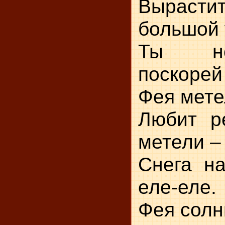
Выра
большой 
Ты не
поскорей
Фея мете
Любит р
метели –
Снега на
еле-еле.
Фея солн