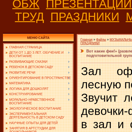
ОБЖ
ПРЕЗЕНТАЦИ
ТРУД
ПРАЗДНИКИ
МЕНЮ САЙТА
Главная
»
Файлы
»
МУЗЫКАЛЬНЫ
ПРАЗДНИКИ
ГЛАВНАЯ СТРАНИЦА
Вот какие феи!» (развл
ДЕТИ ОТ 1 ДО 3 ЛЕТ. ОБУЧЕНИЕ И
подготовительной груп
ВОСПИТАНИЕ
РАЗВИВАЮЩИЕ СКАЗКИ
Зал оф
РЕБЕНОК В ДЕТСКОМ САДУ
РАЗВИТИЕ РЕЧИ
ОРИЕНТИРОВАНИЕ В ПРОСТРАНСТВЕ
лесную п
МАТЕМАТИКА
ЛОГИКА ДЛЯ ДОШКОЛЯТ
Звучит л
КОНСТРУИРОВАНИЕ
МОРАЛЬНО-НРАВСТВЕННОЕ
ВОСПИТАНИЕ
девочки-
ЭКОЛОГИЧЕСКОЕ ВОСПИТАНИЕ
ЭКСПЕРИМЕНТАЛЬНАЯ
ДЕЯТЕЛЬНОСТЬ В ДЕТСКОМ САДУ
в зал и 
НАУЧНЫЕ ОПЫТЫ ДЛЯ ДЕТЕЙ
ЗАНЯТИЯ В АРТСТУДИИ ДЛЯ
ДОШКОЛЬНИКОВ