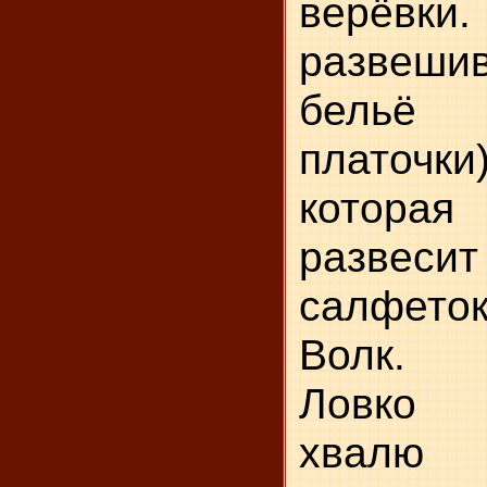
верё
развеши
бельё 
платоч
которая
развес
салфеток
Волк.
Ловко 
хвалю