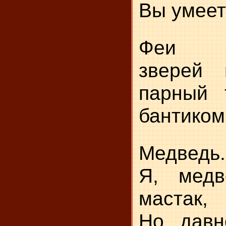
Вы умеет
Феи п
зверей 
парный 
бантико
Медведь.
Я, медв
мастак,
Но давн