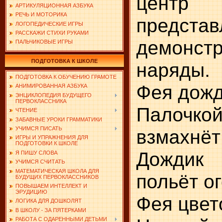
цент
АРТИКУЛЯЦИОННАЯ АЗБУКА
РЕЧЬ И МОТОРИКА
представ
ЛОГОПЕДИЧЕСКИЕ ИГРЫ
РАССКАЖИ СТИХИ РУКАМИ
демонс
ПАЛЬЧИКОВЫЕ ИГРЫ
ПОДГОТОВКА К ШКОЛЕ
наряды.
ПОДГОТОВКА К ОБУЧЕНИЮ ГРАМОТЕ
Фея дожд
АНИМИРОВАННАЯ АЗБУКА
ЭНЦИКЛОПЕДИЯ БУДУЩЕГО
ПЕРВОКЛАССНИКА
Палочко
ЧТЕНИЕ
ЗАБАВНЫЕ УРОКИ ГРАММАТИКИ
УЧИМСЯ ПИСАТЬ
взмахнёт
ИГРЫ И УПРАЖНЕНИЯ ДЛЯ
ПОДГОТОВКИ К ШКОЛЕ
Дождик
Я ПИШУ СЛОВА
УЧИМСЯ СЧИТАТЬ
МАТЕМАТИЧЕСКАЯ ШКОЛА ДЛЯ
польёт о
БУДУЩИХ ПЕРВОКЛАССНИКОВ
ПОВЫШАЕМ ИНТЕЛЛЕКТ И
ЭРУДИЦИЮ
Фея цвет
ЛОГИКА ДЛЯ ДОШКОЛЯТ
В ШКОЛУ - ЗА ПЯТЕРКАМИ
РАБОТА С ОДАРЕННЫМИ ДЕТЬМИ