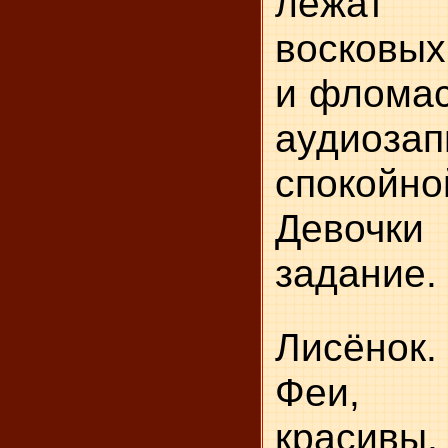
лежа
восковы
и фломас
аудиозап
спокой
Девочк
задание.
Лисёнок.
Феи, 
красивы,