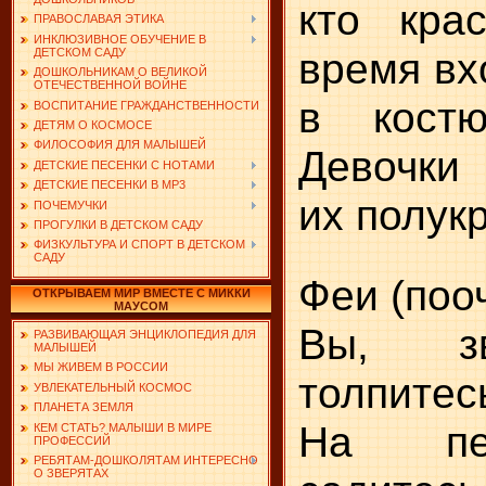
кто кра
ПРАВОСЛАВАЯ ЭТИКА
ИНКЛЮЗИВНОЕ ОБУЧЕНИЕ В
время вх
ДЕТСКОМ САДУ
ДОШКОЛЬНИКАМ О ВЕЛИКОЙ
ОТЕЧЕСТВЕННОЙ ВОЙНЕ
в костю
ВОСПИТАНИЕ ГРАЖДАНСТВЕННОСТИ
ДЕТЯМ О КОСМОСЕ
ФИЛОСОФИЯ ДЛЯ МАЛЫШЕЙ
Девочки
ДЕТСКИЕ ПЕСЕНКИ С НОТАМИ
ДЕТСКИЕ ПЕСЕНКИ В MP3
их полук
ПОЧЕМУЧКИ
ПРОГУЛКИ В ДЕТСКОМ САДУ
ФИЗКУЛЬТУРА И СПОРТ В ДЕТСКОМ
САДУ
Феи (поо
ОТКРЫВАЕМ МИР ВМЕСТЕ С МИККИ
МАУСОМ
Вы, зв
РАЗВИВАЮЩАЯ ЭНЦИКЛОПЕДИЯ ДЛЯ
МАЛЫШЕЙ
МЫ ЖИВЕМ В РОССИИ
толпитес
УВЛЕКАТЕЛЬНЫЙ КОСМОС
ПЛАНЕТА ЗЕМЛЯ
На пе
КЕМ СТАТЬ? МАЛЫШИ В МИРЕ
ПРОФЕССИЙ
РЕБЯТАМ-ДОШКОЛЯТАМ ИНТЕРЕСНО
О ЗВЕРЯТАХ