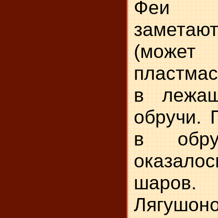
Феи м
заметаю
(может
пластма
в лежа
обручи. 
в обру
оказал
шаров.
Лягушоно