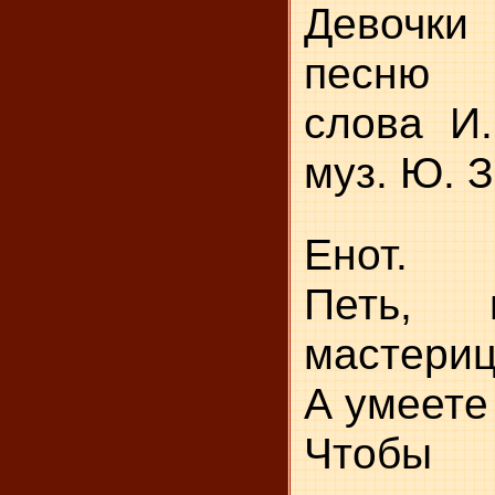
Девочк
песню 
слова И.
муз. Ю. 
Енот.
Петь, 
мастериц
А умеете
Чтоб