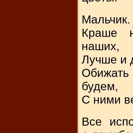
Мальчик.
Краше н
наших,
Лучше и 
Обижат
будем,
С ними в
Все исп