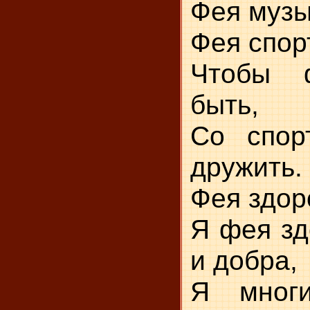
Фея музы
Фея спор
Чтобы 
быть,
Со спор
дружить.
Фея здор
Я фея зд
и добра,
Я мног