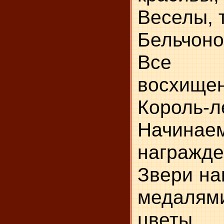
Веселы, 
Бельчоно
Все 
восхищен
Король-л
Начинае
награжде
Звери на
медалям
цветы.