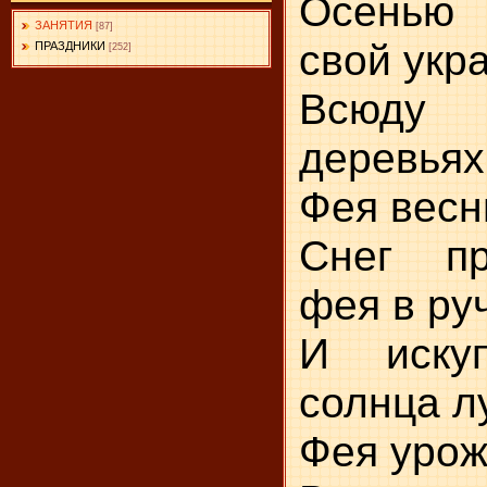
Осенью
ЗАНЯТИЯ
[87]
свой укра
ПРАЗДНИКИ
[252]
Всюду 
деревьях
Фея весн
Снег пр
фея в ру
И иску
солнца л
Фея урож