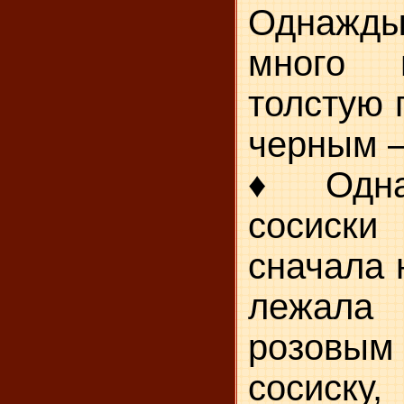
Однажды
много 
толстую 
черным —
♦ Однаж
сосиск
сначала 
лежала 
розовы
сосиску