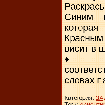
Раскрась
Синим 
которая
Красным 
висит в 
♦ Закр
соответ
словах па
Категория
:
ЗА
Теги
:
ориентир