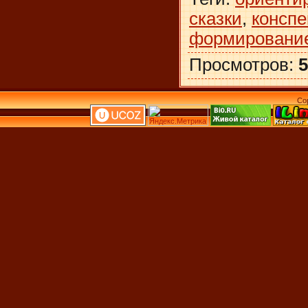
сказки
,
конспе
формирование
Просмотров
:
5
Co