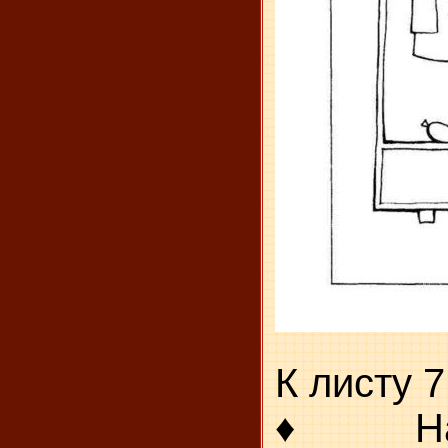
К листу 7
♦ На ч