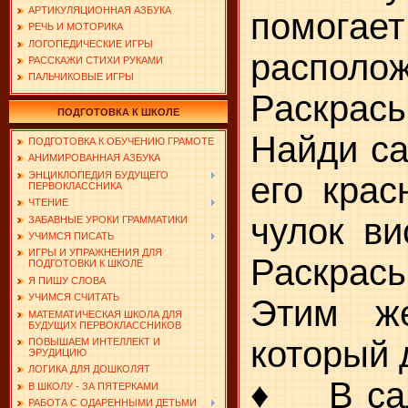
АРТИКУЛЯЦИОННАЯ АЗБУКА
помогает
РЕЧЬ И МОТОРИКА
ЛОГОПЕДИЧЕСКИЕ ИГРЫ
распол
РАССКАЖИ СТИХИ РУКАМИ
ПАЛЬЧИКОВЫЕ ИГРЫ
Раскрась
ПОДГОТОВКА К ШКОЛЕ
Найди са
ПОДГОТОВКА К ОБУЧЕНИЮ ГРАМОТЕ
АНИМИРОВАННАЯ АЗБУКА
ЭНЦИКЛОПЕДИЯ БУДУЩЕГО
его кра
ПЕРВОКЛАССНИКА
ЧТЕНИЕ
чулок ви
ЗАБАВНЫЕ УРОКИ ГРАММАТИКИ
УЧИМСЯ ПИСАТЬ
ИГРЫ И УПРАЖНЕНИЯ ДЛЯ
Раскрась
ПОДГОТОВКИ К ШКОЛЕ
Я ПИШУ СЛОВА
УЧИМСЯ СЧИТАТЬ
Этим же
МАТЕМАТИЧЕСКАЯ ШКОЛА ДЛЯ
БУДУЩИХ ПЕРВОКЛАССНИКОВ
который 
ПОВЫШАЕМ ИНТЕЛЛЕКТ И
ЭРУДИЦИЮ
ЛОГИКА ДЛЯ ДОШКОЛЯТ
♦ В сад
В ШКОЛУ - ЗА ПЯТЕРКАМИ
РАБОТА С ОДАРЕННЫМИ ДЕТЬМИ