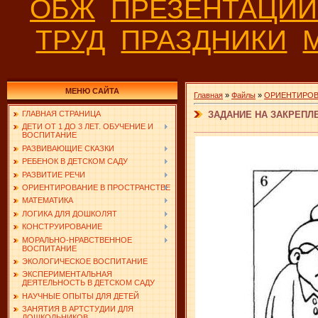
ОБЖ
ПРЕЗЕНТАЦИ
ТРУД
ПРАЗДНИКИ
МЕНЮ САЙТА
Главная
»
Файлы
»
ОРИЕНТИРОВ
ЗАДАНИЕ НА ЗАКРЕПЛЕ
ГЛАВНАЯ СТРАНИЦА
ДЕТИ ОТ 1 ДО 3 ЛЕТ. ОБУЧЕНИЕ И
ВОСПИТАНИЕ
РАЗВИВАЮЩИЕ СКАЗКИ
РЕБЕНОК В ДЕТСКОМ САДУ
РАЗВИТИЕ РЕЧИ
ОРИЕНТИРОВАНИЕ В ПРОСТРАНСТВЕ
МАТЕМАТИКА
ЛОГИКА ДЛЯ ДОШКОЛЯТ
КОНСТРУИРОВАНИЕ
МОРАЛЬНО-НРАВСТВЕННОЕ
ВОСПИТАНИЕ
ЭКОЛОГИЧЕСКОЕ ВОСПИТАНИЕ
ЭКСПЕРИМЕНТАЛЬНАЯ
ДЕЯТЕЛЬНОСТЬ В ДЕТСКОМ САДУ
НАУЧНЫЕ ОПЫТЫ ДЛЯ ДЕТЕЙ
ЗАНЯТИЯ В АРТСТУДИИ ДЛЯ
ДОШКОЛЬНИКОВ