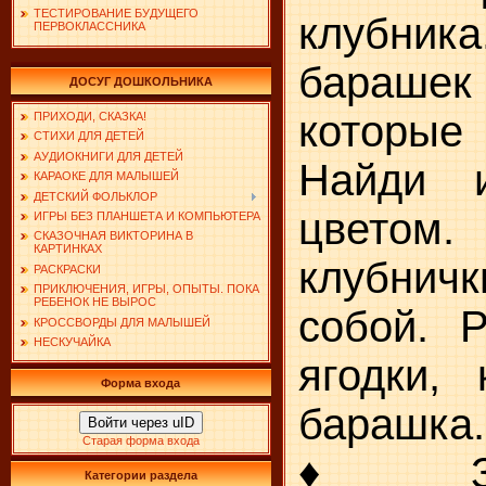
ТЕСТИРОВАНИЕ БУДУЩЕГО
клубни
ПЕРВОКЛАССНИКА
бараше
ДОСУГ ДОШКОЛЬНИКА
которы
ПРИХОДИ, СКАЗКА!
СТИХИ ДЛЯ ДЕТЕЙ
АУДИОКНИГИ ДЛЯ ДЕТЕЙ
Найди 
КАРАОКЕ ДЛЯ МАЛЫШЕЙ
ДЕТСКИЙ ФОЛЬКЛОР
цветом
ИГРЫ БЕЗ ПЛАНШЕТА И КОМПЬЮТЕРА
СКАЗОЧНАЯ ВИКТОРИНА В
КАРТИНКАХ
клубнич
РАСКРАСКИ
ПРИКЛЮЧЕНИЯ, ИГРЫ, ОПЫТЫ. ПОКА
РЕБЕНОК НЕ ВЫРОС
собой. 
КРОССВОРДЫ ДЛЯ МАЛЫШЕЙ
НЕСКУЧАЙКА
ягодки,
Форма входа
барашка.
Войти через uID
Старая форма входа
♦ Закр
Категории раздела