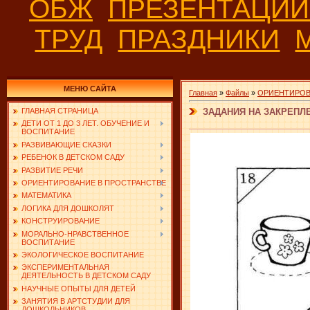
ОБЖ
ПРЕЗЕНТАЦИ
ТРУД
ПРАЗДНИКИ
МЕНЮ САЙТА
Главная
»
Файлы
»
ОРИЕНТИРОВ
ЗАДАНИЯ НА ЗАКРЕПЛ
ГЛАВНАЯ СТРАНИЦА
ДЕТИ ОТ 1 ДО 3 ЛЕТ. ОБУЧЕНИЕ И
ВОСПИТАНИЕ
РАЗВИВАЮЩИЕ СКАЗКИ
РЕБЕНОК В ДЕТСКОМ САДУ
РАЗВИТИЕ РЕЧИ
ОРИЕНТИРОВАНИЕ В ПРОСТРАНСТВЕ
МАТЕМАТИКА
ЛОГИКА ДЛЯ ДОШКОЛЯТ
КОНСТРУИРОВАНИЕ
МОРАЛЬНО-НРАВСТВЕННОЕ
ВОСПИТАНИЕ
ЭКОЛОГИЧЕСКОЕ ВОСПИТАНИЕ
ЭКСПЕРИМЕНТАЛЬНАЯ
ДЕЯТЕЛЬНОСТЬ В ДЕТСКОМ САДУ
НАУЧНЫЕ ОПЫТЫ ДЛЯ ДЕТЕЙ
ЗАНЯТИЯ В АРТСТУДИИ ДЛЯ
ДОШКОЛЬНИКОВ