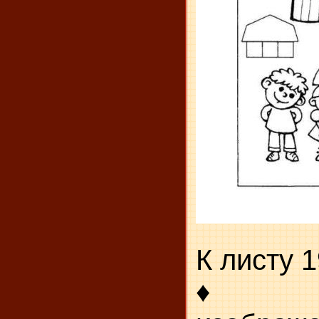
К листу 1
♦ Назо