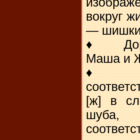
изображ
вокруг ж
— шишки
♦ Дорис
Маша и 
♦ Закр
соответс
[ж] в с
шуба
соответс