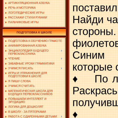
АРТИКУЛЯЦИОННАЯ АЗБУКА
постави
РЕЧЬ И МОТОРИКА
ЛОГОПЕДИЧЕСКИЕ ИГРЫ
Найди ча
РАССКАЖИ СТИХИ РУКАМИ
ПАЛЬЧИКОВЫЕ ИГРЫ
сторон
ПОДГОТОВКА К ШКОЛЕ
фиолето
ПОДГОТОВКА К ОБУЧЕНИЮ ГРАМОТЕ
АНИМИРОВАННАЯ АЗБУКА
ЭНЦИКЛОПЕДИЯ БУДУЩЕГО
Синим 
ПЕРВОКЛАССНИКА
ЧТЕНИЕ
которые 
ЗАБАВНЫЕ УРОКИ ГРАММАТИКИ
УЧИМСЯ ПИСАТЬ
ИГРЫ И УПРАЖНЕНИЯ ДЛЯ
♦ По лин
ПОДГОТОВКИ К ШКОЛЕ
Я ПИШУ СЛОВА
УЧИМСЯ СЧИТАТЬ
Раскра
МАТЕМАТИЧЕСКАЯ ШКОЛА ДЛЯ
БУДУЩИХ ПЕРВОКЛАССНИКОВ
получивш
ПОВЫШАЕМ ИНТЕЛЛЕКТ И
ЭРУДИЦИЮ
ЛОГИКА ДЛЯ ДОШКОЛЯТ
♦ Закр
В ШКОЛУ - ЗА ПЯТЕРКАМИ
РАБОТА С ОДАРЕННЫМИ ДЕТЬМИ