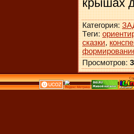
крышах д
Категория
:
ЗА
Теги
:
ориентир
сказки
,
конспе
формирование
Просмотров
:
3
Co