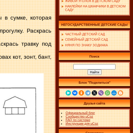
ЖИВОЙ УГОЛОК В ДЕТСКОМ САДУ
НАКЛЕЙКИ НА ШКАФЧИКИ В ДЕТСКОМ
САДУ
 в сумке, которая
НЕГОСУДАРСТВЕННЫЕ ДЕТСКИЕ САДЫ
рогулку. Раскрась
ЧАСТНЫЙ ДЕТСКИЙ САД
СЕМЕЙНЫЙ ДЕТСКИЙ САД
скрась травку под
НЯНЯ ПО ЗНАКУ ЗОДИАКА
ах кот, зонт, бант,
Поиск
Блок "Поделиться"
Друзья сайта
Официальный блог
Сообщество uCoz
FAQ по системе
Инструкции для uCoz