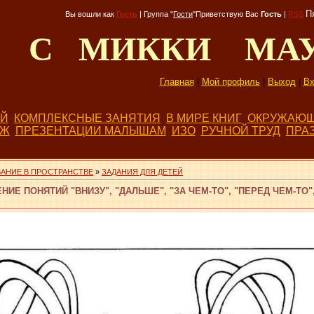
П
Вы вошли как
Гость
|
Группа
"
Гости
"
Приветствую Вас
Гость
|
RSS
Д С МИККИ МА
Главная
|
Мой профиль
|
Выход
|
Вх
ЕЙ
КОМПЛЕКСНЫЕ ЗАНЯТИЯ
В МИРЕ КНИГ
ОКРУЖАЮЩ
БЖ
ПРЕЗЕНТАЦИИ МАЛЫШАМ
ИЗО
РУЧНОЙ ТРУД
ПРА
АНИЕ В ПРОСТРАНСТВЕ
»
ЗАДАНИЯ ДЛЯ ДЕТЕЙ
НИЕ ПОНЯТИЙ "ВНИЗУ", "ДАЛЬШЕ", "ЗА ЧЕМ-ТО", "ПЕРЕД ЧЕМ-ТО"