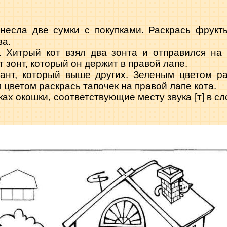
ла две сумки с покупками. Раскрась фрукты
ва.
итрый кот взял два зонта и отправился на п
 зонт, который он держит в правой лапе.
бант, который выше других. Зеленым цветом ра
 цветом раскрась тапочек на правой лапе кота.
х окошки, соответствующие месту звука [т] в слов