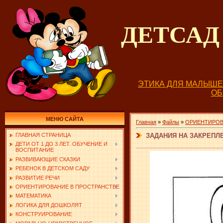
ДЕТСА
ЭТИКА ДЛЯ МАЛЫШ
О
МЕНЮ САЙТА
Главная
»
Файлы
»
ОРИЕНТИРОВ
ЗАДАНИЯ НА ЗАКРЕПЛЕ
ГЛАВНАЯ СТРАНИЦА
ДЕТИ ОТ 1 ДО 3 ЛЕТ. ОБУЧЕНИЕ И
ВОСПИТАНИЕ
РАЗВИВАЮЩИЕ СКАЗКИ
РЕБЕНОК В ДЕТСКОМ САДУ
РАЗВИТИЕ РЕЧИ
ОРИЕНТИРОВАНИЕ В ПРОСТРАНСТВЕ
МАТЕМАТИКА
ЛОГИКА ДЛЯ ДОШКОЛЯТ
КОНСТРУИРОВАНИЕ