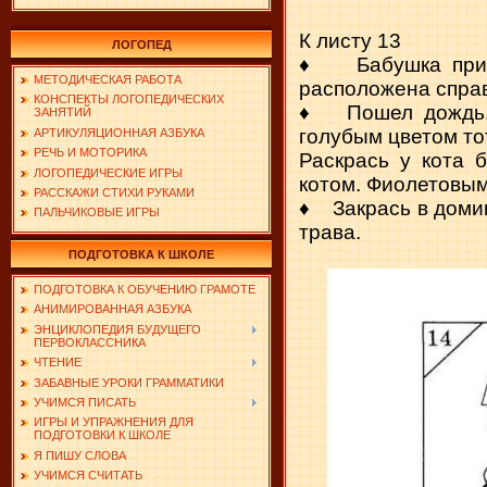
К листу 13
ЛОГОПЕД
♦ Бабушка принес
МЕТОДИЧЕСКАЯ РАБОТА
расположена спра
КОНСПЕКТЫ ЛОГОПЕДИЧЕСКИХ
♦ Пошел дождь. Х
ЗАНЯТИЙ
голубым цветом тот
АРТИКУЛЯЦИОННАЯ АЗБУКА
РЕЧЬ И МОТОРИКА
Раскрась у кота 
ЛОГОПЕДИЧЕСКИЕ ИГРЫ
котом. Фиолетовым
РАССКАЖИ СТИХИ РУКАМИ
♦ Закрась в домика
ПАЛЬЧИКОВЫЕ ИГРЫ
трава.
ПОДГОТОВКА К ШКОЛЕ
ПОДГОТОВКА К ОБУЧЕНИЮ ГРАМОТЕ
АНИМИРОВАННАЯ АЗБУКА
ЭНЦИКЛОПЕДИЯ БУДУЩЕГО
ПЕРВОКЛАССНИКА
ЧТЕНИЕ
ЗАБАВНЫЕ УРОКИ ГРАММАТИКИ
УЧИМСЯ ПИСАТЬ
ИГРЫ И УПРАЖНЕНИЯ ДЛЯ
ПОДГОТОВКИ К ШКОЛЕ
Я ПИШУ СЛОВА
УЧИМСЯ СЧИТАТЬ