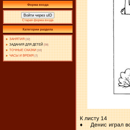
Форма входа
Войти через uID
Старая форма входа
Категории раздела
ЗАНЯТИЯ
[32]
ЗАДАНИЯ ДЛЯ ДЕТЕЙ
[58]
ТОЧНЫЕ СКАЗКИ
[10]
ЧАСЫ И ВРЕМЯ
[7]
К листу 14
♦ Денис играл во