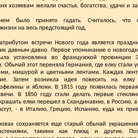
их хозя­евам желали счастья, богатства, удачи и з
ем было принято гадать. Считалось, что с
жизни на весь предсто­ящий год.
атрибутом встречи Нового года явля­ется праздн
ик дав­ным-давно. Первое упоминание о новогодн
ыла установлена во французской провинции 
Обычай этот переня­ла Германия, где елку стали
ми, мишурой и цветными лентами. Каждая лента
ние. Затем возникла идея пове­сить на елку
офелины и яблоки. В 1815 году появилась перва
вечи. В 1850 году стали делать первые стеклян
рашать елки перешел в Скандинавию, в Россию, а 
стут, - в Италию, Грецию, Испанию, куда их при
ровах сохраняется еще старый обычай украшени
астениями, та­кими как плющ и другие. По