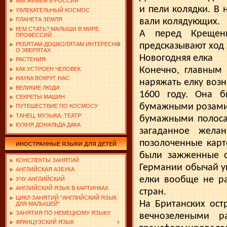
МЫ ЖИВЕМ В РОССИИ
и пели колядки. В н
УВЛЕКАТЕЛЬНЫЙ КОСМОС
ПЛАНЕТА ЗЕМЛЯ
вали колядующих.
КЕМ СТАТЬ? МАЛЫШИ В МИРЕ
А перед Крещени
ПРОФЕССИЙ
предсказывают ход 
РЕБЯТАМ-ДОШКОЛЯТАМ ИНТЕРЕСНО
О ЗВЕРЯТАХ
Новогодняя елка
РАСТЕНИЯ
Конечно, главным 
КАК УСТРОЕН ЧЕЛОВЕК
НАУКА ВОКРУГ НАС
наряжать елку возн
ВЕЛИКИЕ ЛЮДИ
1600 году. Она б
СЕКРЕТЫ МАШИН
бумажными розами. 
ПУТЕШЕСТВИЕ ПО КОСМОСУ
ТАНЕЦ. МУЗЫКА. ТЕАТР
бумажными полоса
КУХНЯ ДОНАЛЬДА ДАКА
загаданное жела
позолоченные карт
ИНОСТРАННЫЕ ЯЗЫКИ ДЛЯ ДЕТЕЙ
бы­ли зажженные с
КОНСПЕКТЫ ЗАНЯТИЙ
Германии обычай ук
АНГЛИЙСКАЯ АЗБУКА
елки вообще не ра
УЧУ АНГЛИЙСКИЙ
АНГЛИЙСКИЙ ЯЗЫК В КАРТИНКАХ
стран.
ЦИКЛ ЗАНЯТИЙ "АНГЛИЙСКИЙ ЯЗЫК
На Британских ост
ДЛЯ МАЛЫШЕЙ"
ЗАНЯТИЯ ПО НЕМЕЦКОМУ ЯЗЫКУ
вечнозелеными р
ФРАНЦУЗСКИЙ ЯЗЫК