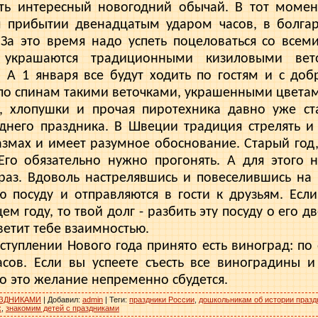
ть интересный новогодний обычай. В тот момен
 прибы­тии двенадцатым ударом часов, в болга
 За это время надо успеть поцело­ваться со все
 ук­рашаются традиционными кизиловыми вет
я. А 1 января все будут хо­дить по гостям и с д
 по спинам такими веточками, украшенными цве­та
ы, хлопушки и прочая пиротехника давно уже с
днего празд­ника. В Швеции традиция стрелять и
азмах и имеет разумное обоснование. Старый год,
 Его обя­зательно нужно прогонять. А для этого 
 раз. Вдоволь настрелявшись и повесе­лившись на
 посу­ду и отправляются в гости к друзьям. Есл
ем году, то твой долг - разбить эту посуду о его д
­ветит тебе взаимностью.
ступлении Нового года принято есть виноград: п
сов. Если вы успеете съесть все виноградины 
то это желание непременно сбу­дется.
ЗДНИКАМИ
|
Добавил
:
admin
|
Теги
:
праздники России
,
дошкольникам об истории празд
х
,
знакомим детей с праздниками