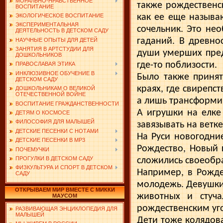
МОРАЛЬНО-НРАВСТВЕННОЕ
также рождественск
ВОСПИТАНИЕ
как ее еще называю
ЭКОЛОГИЧЕСКОЕ ВОСПИТАНИЕ
ЭКСПЕРИМЕНТАЛЬНАЯ
сочельник. Это не
ДЕЯТЕЛЬНОСТЬ В ДЕТСКОМ САДУ
гаданий. В древнос
НАУЧНЫЕ ОПЫТЫ ДЛЯ ДЕТЕЙ
ЗАНЯТИЯ В АРТСТУДИИ ДЛЯ
души умерших пред
ДОШКОЛЬНИКОВ
где-то поблизости.
ПРАВОСЛАВАЯ ЭТИКА
ИНКЛЮЗИВНОЕ ОБУЧЕНИЕ В
Было также принят
ДЕТСКОМ САДУ
краях, где свирепс
ДОШКОЛЬНИКАМ О ВЕЛИКОЙ
ОТЕЧЕСТВЕННОЙ ВОЙНЕ
а лишь трансформир
ВОСПИТАНИЕ ГРАЖДАНСТВЕННОСТИ
А игрушки на елке
ДЕТЯМ О КОСМОСЕ
ФИЛОСОФИЯ ДЛЯ МАЛЫШЕЙ
завязывать на ветке
ДЕТСКИЕ ПЕСЕНКИ С НОТАМИ
На Руси новогодни
ДЕТСКИЕ ПЕСЕНКИ В MP3
Рождество, Новый 
ПОЧЕМУЧКИ
ПРОГУЛКИ В ДЕТСКОМ САДУ
сложились своеобр
ФИЗКУЛЬТУРА И СПОРТ В ДЕТСКОМ
Например, в Рожде
САДУ
молодежь. Девушки
ОТКРЫВАЕМ МИР ВМЕСТЕ С МИККИ
животных и стуча
МАУСОМ
рождественским уг
РАЗВИВАЮЩАЯ ЭНЦИКЛОПЕДИЯ ДЛЯ
МАЛЫШЕЙ
Дети тоже колядова