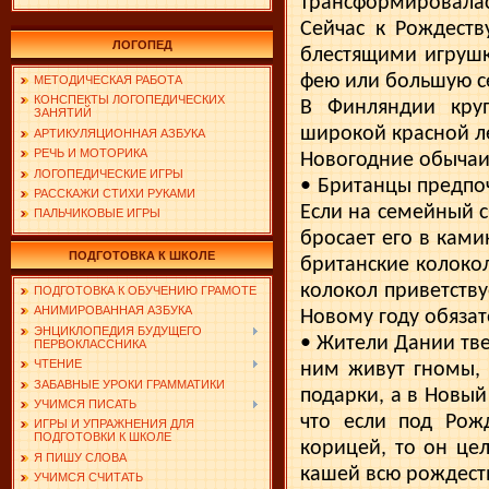
трансформиро­валас
Сейчас к Рождест
ЛОГОПЕД
блестящими игруш­
фею или большую с
МЕТОДИЧЕСКАЯ РАБОТА
КОНСПЕКТЫ ЛОГОПЕДИЧЕСКИХ
В Финляндии круп
ЗАНЯТИЙ
широкой красной л
АРТИКУЛЯЦИОННАЯ АЗБУКА
РЕЧЬ И МОТОРИКА
Новогодние обычаи
ЛОГОПЕДИЧЕСКИЕ ИГРЫ
• Британцы предпоч
РАССКАЖИ СТИХИ РУКАМИ
Если на семейный сб
ПАЛЬЧИКОВЫЕ ИГРЫ
бросает его в ками
ПОДГОТОВКА К ШКОЛЕ
британские колоко
колокол приветству
ПОДГОТОВКА К ОБУЧЕНИЮ ГРАМОТЕ
АНИМИРОВАННАЯ АЗБУКА
Новому году обяза
ЭНЦИКЛОПЕДИЯ БУДУЩЕГО
• Жители Дании тве
ПЕРВОКЛАССНИКА
ЧТЕНИЕ
ним живут гномы, 
ЗАБАВНЫЕ УРОКИ ГРАММАТИКИ
подарки, а в Новый
УЧИМСЯ ПИСАТЬ
что если под Рож
ИГРЫ И УПРАЖНЕНИЯ ДЛЯ
ПОДГОТОВКИ К ШКОЛЕ
корицей, то он цел
Я ПИШУ СЛОВА
кашей всю рождеств
УЧИМСЯ СЧИТАТЬ