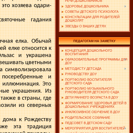
РЕЧИ ДОШКОЛЬНИКОВ
а это хозяева одари­
ЗДОРОВЬЕ ДОШКОЛЬНИКА
СОВЕТЫ ДЕТСКОГО ПСИХОЛОГА
КОНСУЛЬТАЦИИ ДЛЯ РОДИТЕЛЕЙ
вяточные гадания
ДОШКОЛЯТ
ЗВЕЗДЫ О ВАШИХ ДЕТЯХ
ичная елка. Обычай
ПЕДАГОГАМ НА ЗАМЕТКУ
ей елке относится к
КОНЦЕПЦИЯ ДОШКОЛЬНОГО
ВОСПИТАНИЯ
Эльзас и украшена
ОБРАЗОВАТЕЛЬНЫЕ ПРОГРАММЫ ДЛЯ
 увешивать цветными
ДОУ
 сим­волизировала
МЕТОДИСТУ ДЕТСАДА
РУКОВОДСТВУ ДОУ
 посеребренные и
ПОРТФОЛИО ВОСПИТАТЕЛЯ
я иллюминация. Это
ДЕТСКОГО САДА
ПОРТФОЛИО МУЗЫКАЛЬНОГО
­ные украшения. Из
РУКОВОДИТЕЛЯ ДЕТСКОГО САДА
также в страны, где
ДЕТИ РАННЕГО ВОЗРАСТА В ДОУ
ФОРМИРОВАНИЕ ЗДОРОВЬЯ ДЕТЕЙ В
возили из северных
ДОШКОЛЬНЫХ УЧРЕЖДЕНИЯХ
ИНКЛЮЗИВНОЕ ОБУЧЕНИЕ В ДОУ
РОДИТЕЛЬСКОЕ СОБРАНИЕ
я дома к Рождеству
ПЕДСОВЕТ В ДЕТСКОМ САДУ
зже эта традиция
МЕРОПРИЯТИЯ ДЛЯ ВОСПИТАТЕЛЕЙ