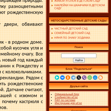
умираю­щей природы.
ЖИВОЙ УГОЛОК В ДЕТСКОМ САДУ
НАКЛЕЙКИ НА ШКАФЧИКИ В ДЕТСКОМ
лку разноцветными
САДУ
ют рожде­ственскую
НЕГОСУДАРСТВЕННЫЕ ДЕТСКИЕ САДЫ
у двери, обвивают
ЧАСТНЫЙ ДЕТСКИЙ САД
СЕМЕЙНЫЙ ДЕТСКИЙ САД
НЯНЯ ПО ЗНАКУ ЗОДИАКА
ик - в родном доме.
Поиск
собой кусочек угля и
емейному очагу. Все
А новый год каждый
чанин к Рождеству и
Блок "Поделиться"
 с колокольчиками.
Гренландии. Рядом с
ть рож­дественские
Друзья сайта
й. Датчане считают,
Официальный блог
ка­шей с изюмом и
Сообщество uCoz
FAQ по системе
т почему кастрюля с
Инструкции для uCoz
мов.