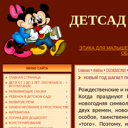
ДЕТСА
ЭТИКА ДЛЯ МАЛЫШ
О
МЕНЮ САЙТА
Главная
»
Файлы
»
ПОЧЕМУЧКИ
НОВЫЙ ГОД ШАГАЕТ П
ГЛАВНАЯ СТРАНИЦА
ДЕТИ ОТ 1 ДО 3 ЛЕТ. ОБУЧЕНИЕ И
ВОСПИТАНИЕ
Рождественские и 
РАЗВИВАЮЩИЕ СКАЗКИ
Когда празднуют 
РЕБЕНОК В ДЕТСКОМ САДУ
РАЗВИТИЕ РЕЧИ
новогодняя символ
ОРИЕНТИРОВАНИЕ В ПРОСТРАНСТВЕ
двух вре­мен, нов
МАТЕМАТИКА
особое, таинственн
ЛОГИКА ДЛЯ ДОШКОЛЯТ
КОНСТРУИРОВАНИЕ
«того». Поэтому, 