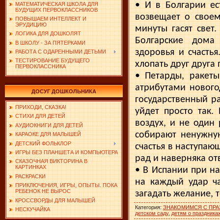
• И в Болгарии ес
МАТЕМАТИЧЕСКАЯ ШКОЛА ДЛЯ
БУДУЩИХ ПЕРВОКЛАССНИКОВ
возвещает о своем
ПОВЫШАЕМ ИНТЕЛЛЕКТ И
ЭРУДИЦИЮ
минуты гасят свет.
ЛОГИКА ДЛЯ ДОШКОЛЯТ
Болгарские дома
В ШКОЛУ - ЗА ПЯТЕРКАМИ
здоровья и счасть
РАБОТА С ОДАРЕННЫМИ ДЕТЬМИ
ТЕСТИРОВАНИЕ БУДУЩЕГО
хлопать друг друга
ПЕРВОКЛАССНИКА
• Петарды, ракет
атрибутами нового
ДОСУГ ДОШКОЛЬНИКА
государственный р
ПРИХОДИ, СКАЗКА!
уйдет просто так.
СТИХИ ДЛЯ ДЕТЕЙ
воздух, и не один
АУДИОКНИГИ ДЛЯ ДЕТЕЙ
собирают ненужную
КАРАОКЕ ДЛЯ МАЛЫШЕЙ
ДЕТСКИЙ ФОЛЬКЛОР
счастья в наступающ
ИГРЫ БЕЗ ПЛАНШЕТА И КОМПЬЮТЕРА
рад и наверняка от
СКАЗОЧНАЯ ВИКТОРИНА В
КАРТИНКАХ
• В Испании при на
РАСКРАСКИ
на каждый удар ча
ПРИКЛЮЧЕНИЯ, ИГРЫ, ОПЫТЫ. ПОКА
РЕБЕНОК НЕ ВЫРОС
загадать желание, 
КРОССВОРДЫ ДЛЯ МАЛЫШЕЙ
Категория
:
ЗНАКОМИМСЯ С ПРА
НЕСКУЧАЙКА
детском саду
,
детям о праздника