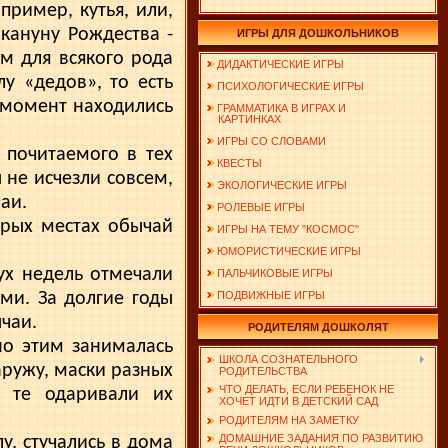
пример, кутья, или,
 кануну Рождества -
ИГРЫ ДЛЯ ДОШКОЛЬНИКОВ
м для всякого рода
ДИДАКТИЧЕСКИЕ ИГРЫ
лу «дедов», то есть
ПСИХОЛОГИЧЕСКИЕ ИГРЫ
 момент находились
ГРАММАТИКА В ИГРАХ И
КАРТИНКАХ
ИГРЫ СО СЛОВАМИ
 почитаемого в тех
КВЕСТЫ
 не исчезли совсем,
ЭКОЛОГИЧЕСКИЕ ИГРЫ
аи.
РОЛЕВЫЕ ИГРЫ
орых местах обычай
ИГРЫ НА ТЕМУ "КОСМОС"
ЮМОРИСТИЧЕСКИЕ ИГРЫ
ух недель отмечали
ПАЛЬЧИКОВЫЕ ИГРЫ
ми. За долгие годы
ПОДВИЖНЫЕ ИГРЫ
чаи.
РОДИТЕЛЯМ ДОШКОЛЯТ
но этим занималась
ШКОЛА СОЗНАТЕЛЬНОГО
ружу, маски разных
РОДИТЕЛЬСТВА
ЧТО ДЕЛАТЬ, ЕСЛИ РЕБЕНОК НЕ
а те одаривали их
ХОЧЕТ ИДТИ В ДЕТСКИЙ САД
РОДИТЕЛЯМ НА ЗАМЕТКУ
ДОМАШНИЕ ЗАДАНИЯ ПО РАЗВИТИЮ
у, стучались в дома