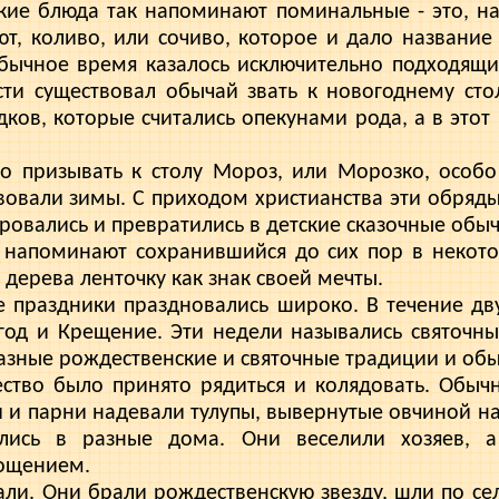
ие блюда так напоминают поми­нальные - это, на
т, коливо, или сочиво, которое и дало название
обычное время казалось исключительно подходящи
ти существо­вал обычай звать к новогоднему сто
ков, которые считались опекунами рода, а в этот
о призывать к столу Мороз, или Морозко, особо
твовали зи­мы. С приходом христианства эти обряды
овались и превратились в детские сказоч­ные обыч
 напоминают сохранившийся до сих пор в некот
 дерева ленточку как знак своей мечты.
е праздники праздновались широко. В те­чение дв
год и Крещение. Эти недели назывались святочны
азные рождественские и святочные традиции и обы
ство было принято рядиться и колядо­вать. Обыч
 и парни надевали тулупы, вывернутые овчиной на
лись в разные дома. Они веселили хозяев, 
ощением.
ли. Они брали рождественскую звез­ду, шли по сел