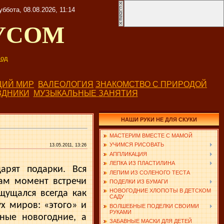
уббота, 08.08.2026, 11:14
УСОМ
од
ИЙ МИР
ВАЛЕОЛОГИЯ
ЗНАКОМСТВО С ПРИРОДОЙ
ЗДНИКИ
МУЗЫКАЛЬНЫЕ ЗАНЯТИЯ
НАШИ РУКИ НЕ ДЛЯ СКУКИ
МАСТЕРИМ ВМЕСТЕ С МАМОЙ
УЧИМСЯ РИСОВАТЬ
13.05.2011, 13:26
АППЛИКАЦИЯ
ЛЕПКА ИЗ ПЛАСТИЛИНА
арят подарки. Вся
ЛЕПИМ ИЗ СОЛЕНОГО ТЕСТА
Сам момент встречи
ПОДЕЛКИ ИЗ БУМАГИ
НОВОГОДНИЕ ХЛОПОТЫ В ДЕТСКОМ
у­щался всегда как
САДУ
ух миров: «этого» и
ВОЛШЕБНЫЕ ПОДЕЛКИ СВОИМИ
РУКАМИ
ные новогод­ние, а
ЗАБАВНЫЕ МАСКИ ДЛЯ ДЕТЕЙ