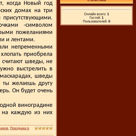
Статистика
т, когда Новый год
рских домах на три
Онлайн всего:
1
ми присутствующими.
Гостей:
1
Пользователей:
0
очками -символом
обрыми пожеланиями
ми и лентами.
тали непременными
 хлопать приобрела
 считают шведы, не
нужно выстрелить в
 маскарадах, шведы
и ты желаешь другу
верь. Он будет очень
о одной виноградине
и на каждую из них
ников
,
Праздники в