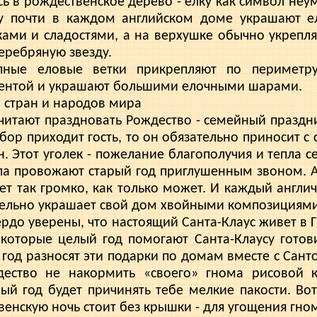
ь в рождественское дерево - елку как символ не
ву почти в каждом англий­ском доме украшают е
ками и сладостями, а на верхушке обычно укрепля
еребряную звезду.
ные еловые ветки прикрепляют по пе­риметр
ентой и украша­ют большими елочными шарами.
 стран и народов мира
итают праздновать Рождество - семей­ный праздн
ор при­ходит гость, то он обязательно приносит с 
н. Этот уголек - пожелание благо­получия и тепла с
­ла провожают старый год приглушенным звоном. 
ет так громко, как только может. И каждый англи
тельно украшает свой дом хвойными композициями
рдо уверены, что настоящий Санта-Клаус живет в 
ко­торые целый год помогают Санта-Клаусу готови
 год разносят эти подар­ки по домам вместе с Санто
дество не накормить «своего» гнома рисовой 
ый год будет причи­нять тебе мелкие пакости. Во
енскую ночь стоит без крышки - для угоще­ния гно