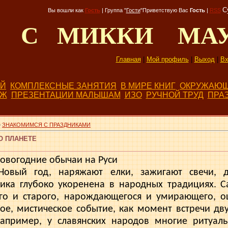
С
Вы вошли как
Гость
|
Группа
"
Гости
"
Приветствую Вас
Гость
|
RSS
Д С МИККИ МА
Главная
|
Мой профиль
|
Выход
|
Вх
ЕЙ
КОМПЛЕКСНЫЕ ЗАНЯТИЯ
В МИРЕ КНИГ
ОКРУЖАЮЩ
БЖ
ПРЕЗЕНТАЦИИ МАЛЫШАМ
ИЗО
РУЧНОЙ ТРУД
ПРА
»
ЗНАКОМИМСЯ С ПРАЗДНИКАМИ
О ПЛАНЕТЕ
новогодние обычаи на Руси
Новый год, наряжают елки, зажигают свечи, д
ика глубоко уко­ренена в народных традициях. 
ого и старого, нарождающегося и умирающего, ощ
ое, мистическое событие, как момент встречи дв
например, у славянских народов многие ритуаль