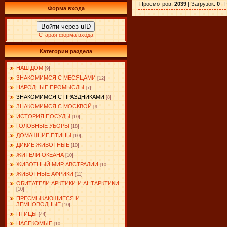
Просмотров
:
2039
|
Загрузок
:
0
|
Форма входа
Войти через uID
Старая форма входа
Категории раздела
НАШ ДОМ
[9]
ЗНАКОМИМСЯ С МЕСЯЦАМИ
[12]
НАРОДНЫЕ ПРОМЫСЛЫ
[7]
ЗНАКОМИМСЯ С ПРАЗДНИКАМИ
[8]
ЗНАКОМИМСЯ С МОСКВОЙ
[9]
ИСТОРИЯ ПОСУДЫ
[10]
ГОЛОВНЫЕ УБОРЫ
[18]
ДОМАШНИЕ ПТИЦЫ
[10]
ДИКИЕ ЖИВОТНЫЕ
[10]
ЖИТЕЛИ ОКЕАНА
[10]
ЖИВОТНЫЙ МИР АВСТРАЛИИ
[10]
ЖИВОТНЫЕ АФРИКИ
[11]
ОБИТАТЕЛИ АРКТИКИ И АНТАРКТИКИ
[10]
ПРЕСМЫКАЮЩИЕСЯ И
ЗЕМНОВОДНЫЕ
[10]
ПТИЦЫ
[44]
НАСЕКОМЫЕ
[10]