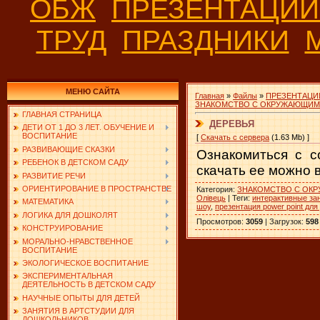
ОБЖ
ПРЕЗЕНТАЦИ
ТРУД
ПРАЗДНИКИ
МЕНЮ САЙТА
Главная
»
Файлы
»
ПРЕЗЕНТАЦИ
ЗНАКОМСТВО С ОКРУЖАЮЩИМ
ГЛАВНАЯ СТРАНИЦА
ДЕРЕВЬЯ
ДЕТИ ОТ 1 ДО 3 ЛЕТ. ОБУЧЕНИЕ И
ВОСПИТАНИЕ
[
Скачать с сервера
(1.63 Mb) ]
РАЗВИВАЮЩИЕ СКАЗКИ
Ознакомиться с с
РЕБЕНОК В ДЕТСКОМ САДУ
скачать ее можно 
РАЗВИТИЕ РЕЧИ
ОРИЕНТИРОВАНИЕ В ПРОСТРАНСТВЕ
Категория
:
ЗНАКОМСТВО С ОК
Олівець
|
Теги
:
интерактивные за
МАТЕМАТИКА
шоу
,
презентация power point для
ЛОГИКА ДЛЯ ДОШКОЛЯТ
Просмотров
:
3059
|
Загрузок
:
598
КОНСТРУИРОВАНИЕ
МОРАЛЬНО-НРАВСТВЕННОЕ
ВОСПИТАНИЕ
ЭКОЛОГИЧЕСКОЕ ВОСПИТАНИЕ
ЭКСПЕРИМЕНТАЛЬНАЯ
ДЕЯТЕЛЬНОСТЬ В ДЕТСКОМ САДУ
НАУЧНЫЕ ОПЫТЫ ДЛЯ ДЕТЕЙ
ЗАНЯТИЯ В АРТСТУДИИ ДЛЯ
ДОШКОЛЬНИКОВ