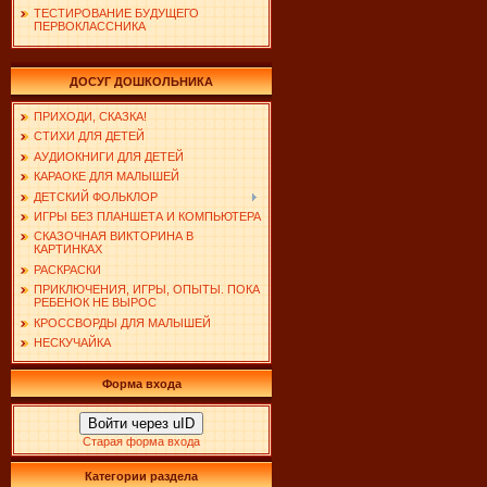
ТЕСТИРОВАНИЕ БУДУЩЕГО
ПЕРВОКЛАССНИКА
ДОСУГ ДОШКОЛЬНИКА
ПРИХОДИ, СКАЗКА!
СТИХИ ДЛЯ ДЕТЕЙ
АУДИОКНИГИ ДЛЯ ДЕТЕЙ
КАРАОКЕ ДЛЯ МАЛЫШЕЙ
ДЕТСКИЙ ФОЛЬКЛОР
ИГРЫ БЕЗ ПЛАНШЕТА И КОМПЬЮТЕРА
СКАЗОЧНАЯ ВИКТОРИНА В
КАРТИНКАХ
РАСКРАСКИ
ПРИКЛЮЧЕНИЯ, ИГРЫ, ОПЫТЫ. ПОКА
РЕБЕНОК НЕ ВЫРОС
КРОССВОРДЫ ДЛЯ МАЛЫШЕЙ
НЕСКУЧАЙКА
Форма входа
Войти через uID
Старая форма входа
Категории раздела