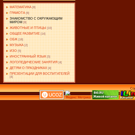
МАТЕМАТИКА
[8]
ГРАМОТА
[6]
ЗНАКОМСТВО С ОКРУЖАЮЩИМ
МИРОМ
[9]
ЖИВОТНЫЕ И ПТИЦЫ
[10]
ОБЩЕЕ РАЗВИТИЕ
[14]
ОБЖ
[16]
МУЗЫКА
[2]
ИЗО
[5]
ИНОСТРАННЫЙ ЯЗЫК
[5]
ЛОГОПЕДИЧЕСКИЕ ЗАНЯТИЯ
[4]
ДЕТЯМ О ПРАЗДНИКАХ
[4]
ПРЕЗЕНТАЦИИ ДЛЯ ВОСПИТАТЕЛЕЙ
[4]
Co