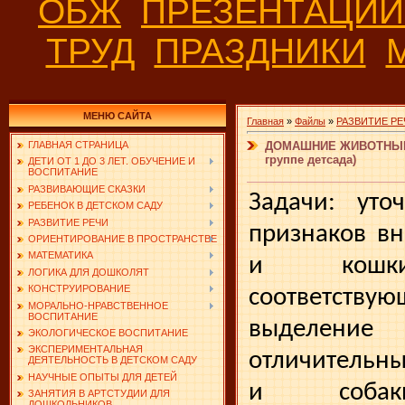
ОБЖ
ПРЕЗЕНТАЦИ
ТРУД
ПРАЗДНИКИ
МЕНЮ САЙТА
Главная
»
Файлы
»
РАЗВИТИЕ РЕ
ДОМАШНИЕ ЖИВОТНЫЕ. 
ГЛАВНАЯ СТРАНИЦА
группе детсада)
ДЕТИ ОТ 1 ДО 3 ЛЕТ. ОБУЧЕНИЕ И
ВОСПИТАНИЕ
РАЗВИВАЮЩИЕ СКАЗКИ
Задачи: уто
РЕБЕНОК В ДЕТСКОМ САДУ
РАЗВИТИЕ РЕЧИ
признаков вн
ОРИЕНТИРОВАНИЕ В ПРОСТРАНСТВЕ
МАТЕМАТИКА
и кошки,
ЛОГИКА ДЛЯ ДОШКОЛЯТ
КОНСТРУИРОВАНИЕ
соответст
МОРАЛЬНО-НРАВСТВЕННОЕ
ВОСПИТАНИЕ
выделен
ЭКОЛОГИЧЕСКОЕ ВОСПИТАНИЕ
ЭКСПЕРИМЕНТАЛЬНАЯ
отличительн
ДЕЯТЕЛЬНОСТЬ В ДЕТСКОМ САДУ
НАУЧНЫЕ ОПЫТЫ ДЛЯ ДЕТЕЙ
и собаки
ЗАНЯТИЯ В АРТСТУДИИ ДЛЯ
ДОШКОЛЬНИКОВ