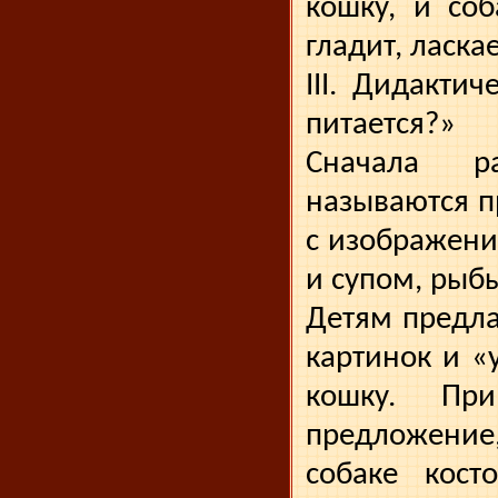
кошку, и соб
гладит, ласкае
III. Дидакти
питается?»
Сначала ра
называются п
с изоб­ражен
и супом, рыб
Детям предла
картинок и «
кошку. При
предложение
собаке кос­т