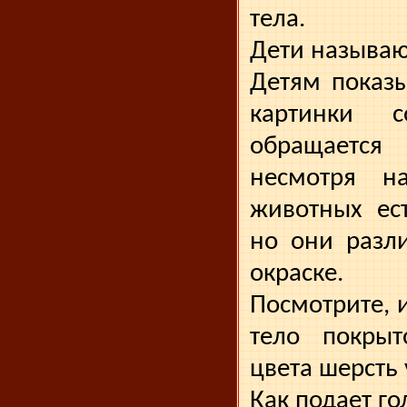
тела.
Дети называю
Детям показ
картинки 
обраща­етс
несмотря н
животных ес
но они разли
окраске.
Посмотрите, и
тело покрыт
цвета шерсть 
Как подает го