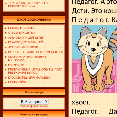
Педагог. А это
ТЕСТИРОВАНИЕ БУДУЩЕГО
ПЕРВОКЛАССНИКА
Дети. Это кош
П е д а г о г.
ДОСУГ ДОШКОЛЬНИКА
ПРИХОДИ, СКАЗКА!
СТИХИ ДЛЯ ДЕТЕЙ
АУДИОКНИГИ ДЛЯ ДЕТЕЙ
КАРАОКЕ ДЛЯ МАЛЫШЕЙ
ДЕТСКИЙ ФОЛЬКЛОР
ИГРЫ БЕЗ ПЛАНШЕТА И КОМПЬЮТЕРА
СКАЗОЧНАЯ ВИКТОРИНА В
КАРТИНКАХ
РАСКРАСКИ
ПРИКЛЮЧЕНИЯ, ИГРЫ, ОПЫТЫ. ПОКА
РЕБЕНОК НЕ ВЫРОС
КРОССВОРДЫ ДЛЯ МАЛЫШЕЙ
НЕСКУЧАЙКА
Форма входа
хвост.
Войти через uID
Старая форма входа
Педагог. Д
Категории раздела