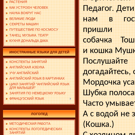
РАСТЕНИЯ
Педагог. Дети
КАК УСТРОЕН ЧЕЛОВЕК
НАУКА ВОКРУГ НАС
нам в гос
ВЕЛИКИЕ ЛЮДИ
СЕКРЕТЫ МАШИН
пришли
ПУТЕШЕСТВИЕ ПО КОСМОСУ
ТАНЕЦ. МУЗЫКА. ТЕАТР
собачка Тош
КУХНЯ ДОНАЛЬДА ДАКА
и кошка Мушк
ИНОСТРАННЫЕ ЯЗЫКИ ДЛЯ ДЕТЕЙ
Послушай
КОНСПЕКТЫ ЗАНЯТИЙ
АНГЛИЙСКАЯ АЗБУКА
догадайтесь, 
УЧУ АНГЛИЙСКИЙ
АНГЛИЙСКИЙ ЯЗЫК В КАРТИНКАХ
Мордочка уса
ЦИКЛ ЗАНЯТИЙ "АНГЛИЙСКИЙ ЯЗЫК
ДЛЯ МАЛЫШЕЙ"
Шубка полоса
ЗАНЯТИЯ ПО НЕМЕЦКОМУ ЯЗЫКУ
ФРАНЦУЗСКИЙ ЯЗЫК
Часто умывае
А с водой не 
ЛОГОПЕД
(Кошка.)
МЕТОДИЧЕСКАЯ РАБОТА
КОНСПЕКТЫ ЛОГОПЕДИЧЕСКИХ
ЗАНЯТИЙ