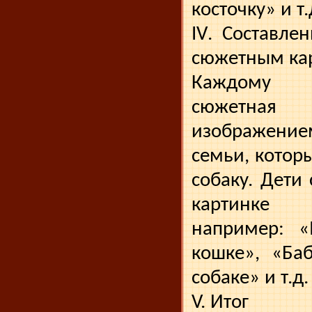
косточку» и т.
IV
. Составле
сюжетным ка
Каждому 
сюжетна
изображением
семьи, котор
собаку. Дети 
картинке
например: 
кош­ке», «Ба
собаке» и т.д.
V. Итог