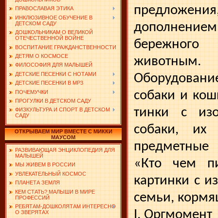
предложения,
ПРАВОСЛАВАЯ ЭТИКА
ИНКЛЮЗИВНОЕ ОБУЧЕНИЕ В
дополнени
ДЕТСКОМ САДУ
ДОШКОЛЬНИКАМ О ВЕЛИКОЙ
ОТЕЧЕСТВЕННОЙ ВОЙНЕ
бережног
ВОСПИТАНИЕ ГРАЖДАНСТВЕННОСТИ
ДЕТЯМ О КОСМОСЕ
животным.
ФИЛОСОФИЯ ДЛЯ МАЛЫШЕЙ
ДЕТСКИЕ ПЕСЕНКИ С НОТАМИ
Оборудовани
ДЕТСКИЕ ПЕСЕНКИ В MP3
собаки и кош
ПОЧЕМУЧКИ
ПРОГУЛКИ В ДЕТСКОМ САДУ
тинки с из
ФИЗКУЛЬТУРА И СПОРТ В ДЕТСКОМ
САДУ
собаки, их
ОТКРЫВАЕМ МИР ВМЕСТЕ С МИККИ
МАУСОМ
предмет­ные
РАЗВИВАЮЩАЯ ЭНЦИКЛОПЕДИЯ ДЛЯ
МАЛЫШЕЙ
«Кто чем пи
МЫ ЖИВЕМ В РОССИИ
УВЛЕКАТЕЛЬНЫЙ КОСМОС
картинки с и
ПЛАНЕТА ЗЕМЛЯ
КЕМ СТАТЬ? МАЛЫШИ В МИРЕ
семьи, кормя
ПРОФЕССИЙ
РЕБЯТАМ-ДОШКОЛЯТАМ ИНТЕРЕСНО
I. Оргмомент
О ЗВЕРЯТАХ