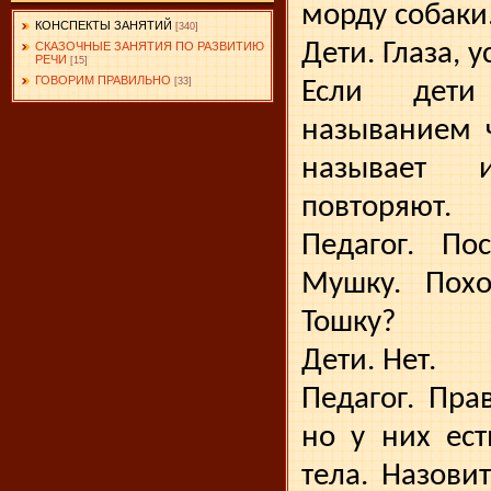
морду собаки
КОНСПЕКТЫ ЗАНЯТИЙ
[340]
Дети. Глаза, ус
СКАЗОЧНЫЕ ЗАНЯТИЯ ПО РАЗВИТИЮ
РЕЧИ
[15]
ГОВОРИМ ПРАВИЛЬНО
[33]
Если дети
называнием ч
называет 
повторяют.
Педагог. По
Мушку. Пох
Тошку?
Дети. Нет.
Педагог. Пра
но у них ест
тела. Назови