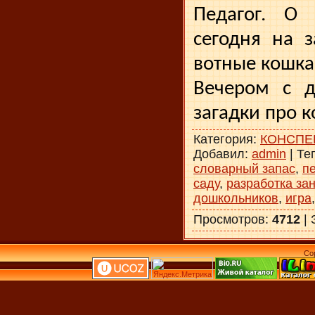
Педагог. О
сегодня на з
вотные кошка
Вечером с д
загадки про к
Категория
:
КОНСПЕ
Добавил
:
admin
|
Те
словарный запас
,
п
саду
,
разработка за
дошкольников
,
игра
Просмотров
:
4712
|
Co