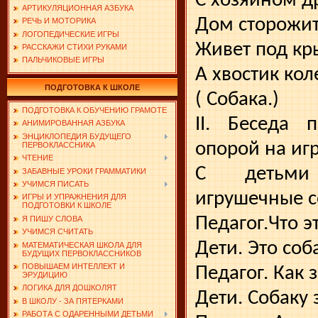
С хозяином д
АРТИКУЛЯЦИОННАЯ АЗБУКА
Дом сторожит
РЕЧЬ И МОТОРИКА
ЛОГОПЕДИЧЕСКИЕ ИГРЫ
Живет под кр
РАССКАЖИ СТИХИ РУКАМИ
ПАЛЬЧИКОВЫЕ ИГРЫ
А хвостик кол
ПОДГОТОВКА К ШКОЛЕ
( Собака.)
ПОДГОТОВКА К ОБУЧЕНИЮ ГРАМОТЕ
II. Беседа 
АНИМИРОВАННАЯ АЗБУКА
ЭНЦИКЛОПЕДИЯ БУДУЩЕГО
опорой на иг
ПЕРВОКЛАССНИКА
ЧТЕНИЕ
С детьми 
ЗАБАВНЫЕ УРОКИ ГРАММАТИКИ
УЧИМСЯ ПИСАТЬ
игрушечные с
ИГРЫ И УПРАЖНЕНИЯ ДЛЯ
ПОДГОТОВКИ К ШКОЛЕ
Педагог.Что э
Я ПИШУ СЛОВА
УЧИМСЯ СЧИТАТЬ
Дети. Это соб
МАТЕМАТИЧЕСКАЯ ШКОЛА ДЛЯ
БУДУЩИХ ПЕРВОКЛАССНИКОВ
ПОВЫШАЕМ ИНТЕЛЛЕКТ И
Педагог. Как 
ЭРУДИЦИЮ
ЛОГИКА ДЛЯ ДОШКОЛЯТ
Дети. Собаку 
В ШКОЛУ - ЗА ПЯТЕРКАМИ
РАБОТА С ОДАРЕННЫМИ ДЕТЬМИ