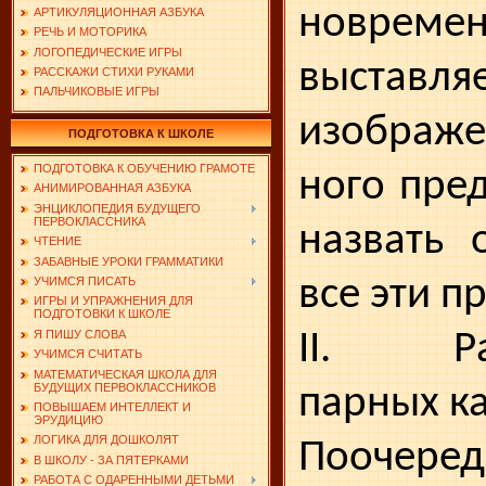
новреме
АРТИКУЛЯЦИОННАЯ АЗБУКА
РЕЧЬ И МОТОРИКА
ЛОГОПЕДИЧЕСКИЕ ИГРЫ
выставля
РАССКАЖИ СТИХИ РУКАМИ
ПАЛЬЧИКОВЫЕ ИГРЫ
изображе
ПОДГОТОВКА К ШКОЛЕ
ПОДГОТОВКА К ОБУЧЕНИЮ ГРАМОТЕ
ного пре
АНИМИРОВАННАЯ АЗБУКА
ЭНЦИКЛОПЕДИЯ БУДУЩЕГО
ПЕРВОКЛАССНИКА
назвать 
ЧТЕНИЕ
ЗАБАВНЫЕ УРОКИ ГРАММАТИКИ
все эти п
УЧИМСЯ ПИСАТЬ
ИГРЫ И УПРАЖНЕНИЯ ДЛЯ
ПОДГОТОВКИ К ШКОЛЕ
II. Рас
Я ПИШУ СЛОВА
УЧИМСЯ СЧИТАТЬ
МАТЕМАТИЧЕСКАЯ ШКОЛА ДЛЯ
БУДУЩИХ ПЕРВОКЛАССНИКОВ
парных к
ПОВЫШАЕМ ИНТЕЛЛЕКТ И
ЭРУДИЦИЮ
ЛОГИКА ДЛЯ ДОШКОЛЯТ
Поочеред
В ШКОЛУ - ЗА ПЯТЕРКАМИ
РАБОТА С ОДАРЕННЫМИ ДЕТЬМИ