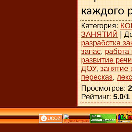
каждого 
Категория
:
КО
ЗАНЯТИЙ
|
Д
разработка за
запас
,
работа 
развитие реч
ДОУ
,
занятие 
пересказ
,
лек
Просмотров
:
2
Рейтинг
:
5.0
/
1
Co