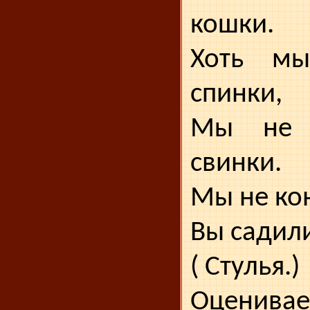
кошки.
Хоть м
спинки,
Мы не 
свинки.
Мы не кон
Вы садили
( Стулья.)
Оценива