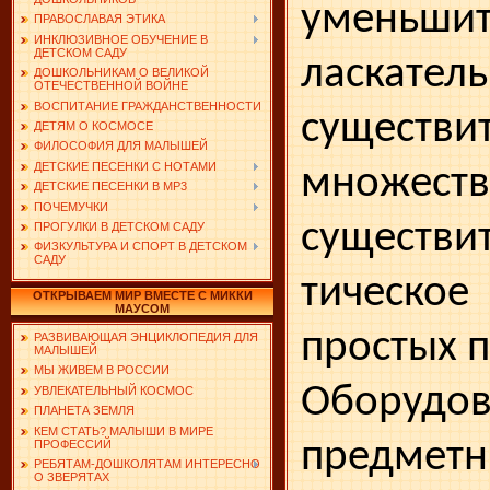
уменьшит
ПРАВОСЛАВАЯ ЭТИКА
ИНКЛЮЗИВНОЕ ОБУЧЕНИЕ В
ДЕТСКОМ САДУ
ласкате
ДОШКОЛЬНИКАМ О ВЕЛИКОЙ
ОТЕЧЕСТВЕННОЙ ВОЙНЕ
ВОСПИТАНИЕ ГРАЖДАНСТВЕННОСТИ
существи
ДЕТЯМ О КОСМОСЕ
ФИЛОСОФИЯ ДЛЯ МАЛЫШЕЙ
ДЕТСКИЕ ПЕСЕНКИ С НОТАМИ
множеств
ДЕТСКИЕ ПЕСЕНКИ В MP3
ПОЧЕМУЧКИ
существи
ПРОГУЛКИ В ДЕТСКОМ САДУ
ФИЗКУЛЬТУРА И СПОРТ В ДЕТСКОМ
САДУ
тическое
ОТКРЫВАЕМ МИР ВМЕСТЕ С МИККИ
МАУСОМ
простых п
РАЗВИВАЮЩАЯ ЭНЦИКЛОПЕДИЯ ДЛЯ
МАЛЫШЕЙ
МЫ ЖИВЕМ В РОССИИ
Оборудо
УВЛЕКАТЕЛЬНЫЙ КОСМОС
ПЛАНЕТА ЗЕМЛЯ
КЕМ СТАТЬ? МАЛЫШИ В МИРЕ
предмет
ПРОФЕССИЙ
РЕБЯТАМ-ДОШКОЛЯТАМ ИНТЕРЕСНО
О ЗВЕРЯТАХ