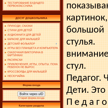
показы
ТЕСТИРОВАНИЕ БУДУЩЕГО
ПЕРВОКЛАССНИКА
картино
ДОСУГ ДОШКОЛЬНИКА
ПРИХОДИ, СКАЗКА!
большой 
СТИХИ ДЛЯ ДЕТЕЙ
АУДИОКНИГИ ДЛЯ ДЕТЕЙ
стулья.
КАРАОКЕ ДЛЯ МАЛЫШЕЙ
ДЕТСКИЙ ФОЛЬКЛОР
ИГРЫ БЕЗ ПЛАНШЕТА И КОМПЬЮТЕРА
внимани
СКАЗОЧНАЯ ВИКТОРИНА В
КАРТИНКАХ
РАСКРАСКИ
стул.
ПРИКЛЮЧЕНИЯ, ИГРЫ, ОПЫТЫ. ПОКА
РЕБЕНОК НЕ ВЫРОС
КРОССВОРДЫ ДЛЯ МАЛЫШЕЙ
Педагог. 
НЕСКУЧАЙКА
Форма входа
Дети. Это 
Войти через uID
Старая форма входа
П е д а г 
Категории раздела