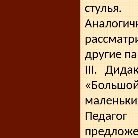
стулья.
Аналогич
рассматр
другие па
III. Дида
«Бол
маленьки
Педаго
предложе