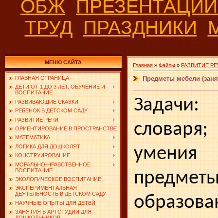
ОБЖ
ПРЕЗЕНТАЦИ
ТРУД
ПРАЗДНИКИ
МЕНЮ САЙТА
Главная
»
Файлы
»
РАЗВИТИЕ РЕ
Предметы мебели (заня
ГЛАВНАЯ СТРАНИЦА
ДЕТИ ОТ 1 ДО 3 ЛЕТ. ОБУЧЕНИЕ И
ВОСПИТАНИЕ
Задачи:
РАЗВИВАЮЩИЕ СКАЗКИ
РЕБЕНОК В ДЕТСКОМ САДУ
РАЗВИТИЕ РЕЧИ
словар
ОРИЕНТИРОВАНИЕ В ПРОСТРАНСТВЕ
МАТЕМАТИКА
ЛОГИКА ДЛЯ ДОШКОЛЯТ
умения
КОНСТРУИРОВАНИЕ
МОРАЛЬНО-НРАВСТВЕННОЕ
ВОСПИТАНИЕ
пред­мет
ЭКОЛОГИЧЕСКОЕ ВОСПИТАНИЕ
ЭКСПЕРИМЕНТАЛЬНАЯ
ДЕЯТЕЛЬНОСТЬ В ДЕТСКОМ САДУ
образова
НАУЧНЫЕ ОПЫТЫ ДЛЯ ДЕТЕЙ
ЗАНЯТИЯ В АРТСТУДИИ ДЛЯ
ДОШКОЛЬНИКОВ