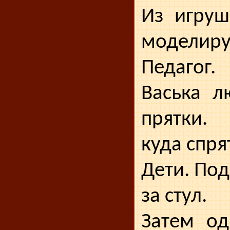
Из игруш
моделиру
Педагог.
Васька л
прятки. 
куда спря
Дети. Под
за стул.
Затем од