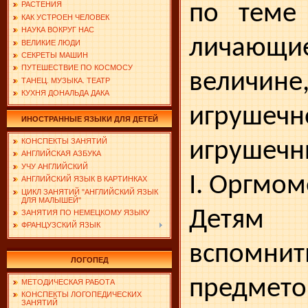
по теме 
РАСТЕНИЯ
КАК УСТРОЕН ЧЕЛОВЕК
НАУКА ВОКРУГ НАС
личаю
ВЕЛИКИЕ ЛЮДИ
СЕКРЕТЫ МАШИН
ПУТЕШЕСТВИЕ ПО КОСМОСУ
величин
ТАНЕЦ. МУЗЫКА. ТЕАТР
КУХНЯ ДОНАЛЬДА ДАКА
игрушеч
ИНОСТРАННЫЕ ЯЗЫКИ ДЛЯ ДЕТЕЙ
КОНСПЕКТЫ ЗАНЯТИЙ
игрушеч­н
АНГЛИЙСКАЯ АЗБУКА
УЧУ АНГЛИЙСКИЙ
I. Оргмом
АНГЛИЙСКИЙ ЯЗЫК В КАРТИНКАХ
ЦИКЛ ЗАНЯТИЙ "АНГЛИЙСКИЙ ЯЗЫК
ДЛЯ МАЛЫШЕЙ"
Детям п
ЗАНЯТИЯ ПО НЕМЕЦКОМУ ЯЗЫКУ
ФРАНЦУЗСКИЙ ЯЗЫК
вспомни
ЛОГОПЕД
предмето
МЕТОДИЧЕСКАЯ РАБОТА
КОНСПЕКТЫ ЛОГОПЕДИЧЕСКИХ
ЗАНЯТИЙ