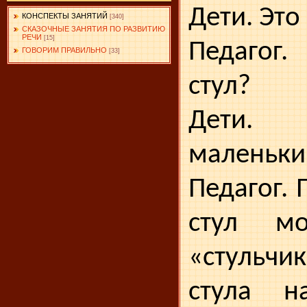
Дети. Это
КОНСПЕКТЫ ЗАНЯТИЙ
[340]
СКАЗОЧНЫЕ ЗАНЯТИЯ ПО РАЗВИТИЮ
РЕЧИ
[15]
Педагог
ГОВОРИМ ПРАВИЛЬНО
[33]
стул?
Дети. 
маленьки
Педагог.
стул мо
«стульч
стула н