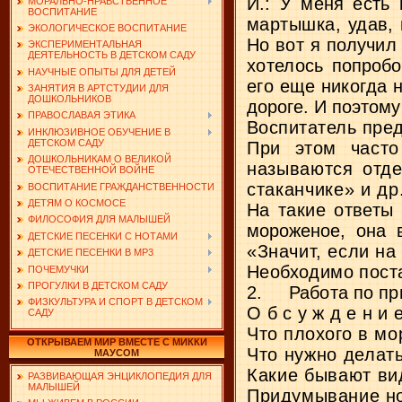
И.: У меня есть
МОРАЛЬНО-НРАВСТВЕННОЕ
ВОСПИТАНИЕ
мартышка, удав,
ЭКОЛОГИЧЕСКОЕ ВОСПИТАНИЕ
Но вот я получил 
ЭКСПЕРИМЕНТАЛЬНАЯ
ДЕЯТЕЛЬНОСТЬ В ДЕТСКОМ САДУ
хотелось
попробо
НАУЧНЫЕ ОПЫТЫ ДЛЯ ДЕТЕЙ
его еще никогда 
ЗАНЯТИЯ В АРТСТУДИИ ДЛЯ
ДОШКОЛЬНИКОВ
дороге. И поэтом
ПРАВОСЛАВАЯ ЭТИКА
Воспитатель пред
ИНКЛЮЗИВНОЕ ОБУЧЕНИЕ В
ДЕТСКОМ САДУ
При этом часто 
ДОШКОЛЬНИКАМ О ВЕЛИКОЙ
называются отде
ОТЕЧЕСТВЕННОЙ ВОЙНЕ
стаканчике» и др
ВОСПИТАНИЕ ГРАЖДАНСТВЕННОСТИ
ДЕТЯМ О КОСМОСЕ
На такие ответы
ФИЛОСОФИЯ ДЛЯ МАЛЫШЕЙ
мороженое, она в
ДЕТСКИЕ ПЕСЕНКИ С НОТАМИ
«Значит, если на
ДЕТСКИЕ ПЕСЕНКИ В MP3
Необходимо пост
ПОЧЕМУЧКИ
ПРОГУЛКИ В ДЕТСКОМ САДУ
2.
Работа по пр
ФИЗКУЛЬТУРА И СПОРТ В ДЕТСКОМ
Обсуждени
САДУ
Что плохого в м
ОТКРЫВАЕМ МИР ВМЕСТЕ С МИККИ
Что нужно делать
МАУСОМ
Какие бывают ви
РАЗВИВАЮЩАЯ ЭНЦИКЛОПЕДИЯ ДЛЯ
МАЛЫШЕЙ
Придумывание но