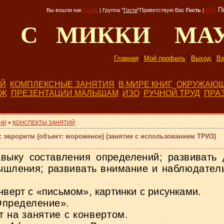
П
Вы вошли как
Гость
|
Группа
"
Гости
"
Приветствую Вас
Гость
|
RSS
Д С МИККИ МА
Главная
|
Мой профиль
|
Выход
|
Вх
ЕЙ
КОМПЛЕКСНЫЕ ЗАНЯТИЯ
В МИРЕ КНИГ
ОКРУЖАЮЩ
БЖ
ПРЕЗЕНТАЦИИ МАЛЫШАМ
ИЗО
РУЧНОЙ ТРУД
ПРА
ЧИ
»
КОНСПЕКТЫ ЗАНЯТИЙ
 эвроритм (объект: мороженое) (занятие с использованием ТРИЗ)
авыку составления определений; развивать
ышления; развивать внима­
ние и наблюдатель
нверт с «письмом», картинки с рисунками.
Определение».
 на занятие с конвертом.