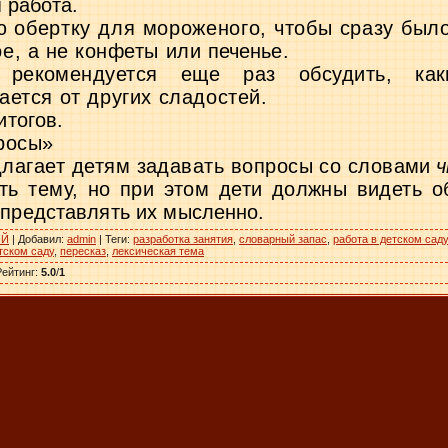
 работа.
ю обертку для мороженого, чтобы сразу
было
е, а не конфеты или
печенье.
о рекомендуется еще раз обсудить, к
ется от других сладостей.
итогов.
росы»
лагает детям задавать вопросы со слова­
ми
ч
ть тему, но при этом дети должны видеть
о
 представлять их мысленно.
ИЙ
|
Добавил
:
admin
|
Теги
:
разработка занятия
,
словарный запас
,
работа в детском саду
тском саду
,
пересказ
,
лексическая тема
Рейтинг
:
5.0
/
1