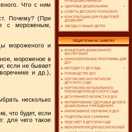
РЕЧИ ДОШКОЛЬНИКОВ
еного. Что с ним
ЗДОРОВЬЕ ДОШКОЛЬНИКА
СОВЕТЫ ДЕТСКОГО ПСИХОЛОГА
ст. Почему? (При
КОНСУЛЬТАЦИИ ДЛЯ РОДИТЕЛЕЙ
ДОШКОЛЯТ
ые с мороженым,
ЗВЕЗДЫ О ВАШИХ ДЕТЯХ
ПЕДАГОГАМ НА ЗАМЕТКУ
ды мороженого и
КОНЦЕПЦИЯ ДОШКОЛЬНОГО
ВОСПИТАНИЯ
ное, мороженое в
ОБРАЗОВАТЕЛЬНЫЕ ПРОГРАММЫ ДЛЯ
ДОУ
и; если не бывает
МЕТОДИСТУ ДЕТСАДА
воречнике и др.),
РУКОВОДСТВУ ДОУ
ПОРТФОЛИО ВОСПИТАТЕЛЯ
ДЕТСКОГО САДА
ПОРТФОЛИО МУЗЫКАЛЬНОГО
РУКОВОДИТЕЛЯ ДЕТСКОГО САДА
ДЕТИ РАННЕГО ВОЗРАСТА В ДОУ
ыбрать несколько
ФОРМИРОВАНИЕ ЗДОРОВЬЯ ДЕТЕЙ В
ДОШКОЛЬНЫХ УЧРЕЖДЕНИЯХ
ИНКЛЮЗИВНОЕ ОБУЧЕНИЕ В ДОУ
ив, что будет, если
РОДИТЕЛЬСКОЕ СОБРАНИЕ
е: для чего такое
ПЕДСОВЕТ В ДЕТСКОМ САДУ
МЕРОПРИЯТИЯ ДЛЯ ВОСПИТАТЕЛЕЙ