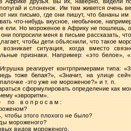
 в Африке друзья. Вы их, наверно, видели 
 попугай и слоненок. Им там
живется очень ве
от них пись­
мо, где они пишут, что бананы им
вать что-нибудь вкусное, необычное, наприме
не ели. Но мороженое в Африку не
пошлешь, о
у они попросили
меня в письме рассказать, что 
лагает, чтобы дети объяснили, что такое
мор
возникает ситуация, когда вместо связно
льные признаки. Например: «это белое», «
.
 Игрушка реагирует контрпримерами типа:
«З
едь тоже белая?», «Зна­
чит, на улице сей
 палочке
-
это уже не мороженое?» и т. п.
араться сформулировать определение как мож
иему «эвроритм».
е
по
вопросам:
ороженом?
, чтобы этого плохого не было?
ды мороженого?
вых видов мороженого.