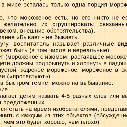
 в мире осталась только одна порция мо­
рож
е, что мороженое есть, но его никто не
е
 желательно их сгруппи­
ровать: связанн
веком, вне­
шние обстоятельства).
мание «Бывает - не бывает».
ругу, воспитатель называет различные
ви
может быть (в том числе
и нереальные).
ет (мороженое с изюмом, растаявшее мо­
роже
 дети должны подпрыг­
нуть и хлопнуть в ладош
ус­той, жареное мороженое, мороженое в ск
и («протестуют»).
 в быстром темпе, можно на выбывание.
ние.
лагает детям назвать 4-5 разных слов или
в
ла предложенных.
ся стать на время изобретателями, пред­
став
инить с каждым из этих
объектов (обсуждени
 чем это будет хорошо, чем плохо).