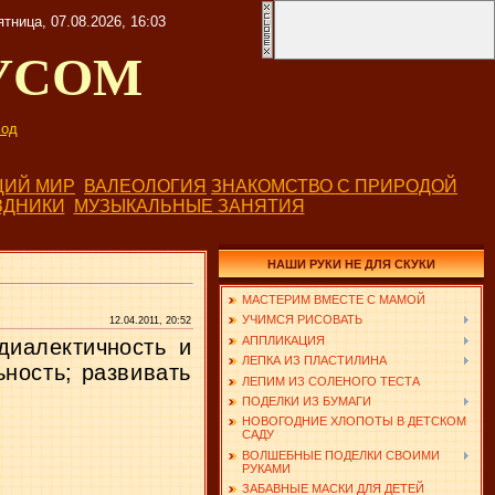
ятница, 07.08.2026, 16:03
УСОМ
од
ИЙ МИР
ВАЛЕОЛОГИЯ
ЗНАКОМСТВО С ПРИРОДОЙ
ЗДНИКИ
МУЗЫКАЛЬНЫЕ ЗАНЯТИЯ
НАШИ РУКИ НЕ ДЛЯ СКУКИ
МАСТЕРИМ ВМЕСТЕ С МАМОЙ
УЧИМСЯ РИСОВАТЬ
12.04.2011, 20:52
АППЛИКАЦИЯ
диалектичность и
ЛЕПКА ИЗ ПЛАСТИЛИНА
ность; развивать
ЛЕПИМ ИЗ СОЛЕНОГО ТЕСТА
ПОДЕЛКИ ИЗ БУМАГИ
НОВОГОДНИЕ ХЛОПОТЫ В ДЕТСКОМ
САДУ
ВОЛШЕБНЫЕ ПОДЕЛКИ СВОИМИ
РУКАМИ
ЗАБАВНЫЕ МАСКИ ДЛЯ ДЕТЕЙ