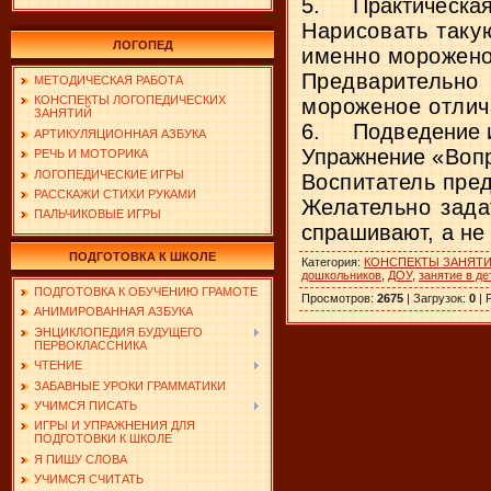
5.
Практическая
Нарисовать таку
ЛОГОПЕД
именно морожено
Предварительн
МЕТОДИЧЕСКАЯ РАБОТА
КОНСПЕКТЫ ЛОГОПЕДИЧЕСКИХ
мороженое отлича
ЗАНЯТИЙ
6.
Подведение 
АРТИКУЛЯЦИОННАЯ АЗБУКА
Упражнение
«Воп
РЕЧЬ И МОТОРИКА
ЛОГОПЕДИЧЕСКИЕ ИГРЫ
Воспитатель пред
РАССКАЖИ СТИХИ РУКАМИ
Желательно зада
ПАЛЬЧИКОВЫЕ ИГРЫ
спрашивают, а не
ПОДГОТОВКА К ШКОЛЕ
Категория
:
КОНСПЕКТЫ ЗАНЯТ
дошкольников
,
ДОУ
,
занятие в де
ПОДГОТОВКА К ОБУЧЕНИЮ ГРАМОТЕ
Просмотров
:
2675
|
Загрузок
:
0
|
АНИМИРОВАННАЯ АЗБУКА
ЭНЦИКЛОПЕДИЯ БУДУЩЕГО
ПЕРВОКЛАССНИКА
ЧТЕНИЕ
ЗАБАВНЫЕ УРОКИ ГРАММАТИКИ
УЧИМСЯ ПИСАТЬ
ИГРЫ И УПРАЖНЕНИЯ ДЛЯ
ПОДГОТОВКИ К ШКОЛЕ
Я ПИШУ СЛОВА
УЧИМСЯ СЧИТАТЬ