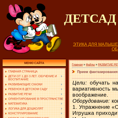
ДЕТСА
ЭТИКА ДЛЯ МАЛЫШ
О
МЕНЮ САЙТА
Главная
»
Файлы
»
РАЗВИТИЕ РЕ
Прием фантазирования:
ГЛАВНАЯ СТРАНИЦА
ДЕТИ ОТ 1 ДО 3 ЛЕТ. ОБУЧЕНИЕ И
ВОСПИТАНИЕ
Цели:
обучать н
РАЗВИВАЮЩИЕ СКАЗКИ
вариативность м
РЕБЕНОК В ДЕТСКОМ САДУ
воображение.
РАЗВИТИЕ РЕЧИ
ОРИЕНТИРОВАНИЕ В ПРОСТРАНСТВЕ
Оборудование:
ко
МАТЕМАТИКА
1. Упражнение «
ЛОГИКА ДЛЯ ДОШКОЛЯТ
Игрушка приходит
КОНСТРУИРОВАНИЕ