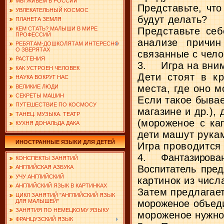
МЫ ЖИВЕМ В РОССИИ
Представьте, что
УВЛЕКАТЕЛЬНЫЙ КОСМОС
будут делать?
ПЛАНЕТА ЗЕМЛЯ
КЕМ СТАТЬ? МАЛЫШИ В МИРЕ
Представьте себ
ПРОФЕССИЙ
анализе причин
РЕБЯТАМ-ДОШКОЛЯТАМ ИНТЕРЕСНО
О ЗВЕРЯТАХ
связанные с чело
РАСТЕНИЯ
3.
Игра на вни
КАК УСТРОЕН ЧЕЛОВЕК
Дети стоят в к
НАУКА ВОКРУГ НАС
места, где оно 
ВЕЛИКИЕ ЛЮДИ
СЕКРЕТЫ МАШИН
Если такое быва
ПУТЕШЕСТВИЕ ПО КОСМОСУ
магазине и др.),
ТАНЕЦ. МУЗЫКА. ТЕАТР
(мороженое с кап
КУХНЯ ДОНАЛЬДА ДАКА
дети
машут рукам
ИНОСТРАННЫЕ ЯЗЫКИ ДЛЯ ДЕТЕЙ
Игра проводится
4.
Фантазирова
КОНСПЕКТЫ ЗАНЯТИЙ
Воспитатель пред
АНГЛИЙСКАЯ АЗБУКА
УЧУ АНГЛИЙСКИЙ
картинок из чис
АНГЛИЙСКИЙ ЯЗЫК В КАРТИНКАХ
Затем предлагает
ЦИКЛ ЗАНЯТИЙ "АНГЛИЙСКИЙ ЯЗЫК
ДЛЯ МАЛЫШЕЙ"
мороженое объед
ЗАНЯТИЯ ПО НЕМЕЦКОМУ ЯЗЫКУ
мороженое нужно,
ФРАНЦУЗСКИЙ ЯЗЫК