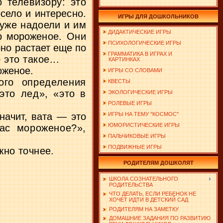
по
телевизору: это
село и интересно.
ИГРЫ ДЛЯ ДОШКОЛЬНИКОВ
 уже надоели и им
ДИДАКТИЧЕСКИЕ ИГРЫ
р мороже­
ное. Они
ПСИХОЛОГИЧЕСКИЕ ИГРЫ
но растает еще по
ГРАММАТИКА В ИГРАХ И
это такое...
КАРТИНКАХ
оженое.
ИГРЫ СО СЛОВАМИ
­
го определения
КВЕСТЫ
это лед», «это в
ЭКОЛОГИЧЕСКИЕ ИГРЫ
РОЛЕВЫЕ ИГРЫ
начит, вата — это
ИГРЫ НА ТЕМУ "КОСМОС"
ЮМОРИСТИЧЕСКИЕ ИГРЫ
час мороженое?»,
ПАЛЬЧИКОВЫЕ ИГРЫ
ПОДВИЖНЫЕ ИГРЫ
но точнее.
РОДИТЕЛЯМ ДОШКОЛЯТ
ШКОЛА СОЗНАТЕЛЬНОГО
РОДИТЕЛЬСТВА
ЧТО ДЕЛАТЬ, ЕСЛИ РЕБЕНОК НЕ
ХОЧЕТ ИДТИ В ДЕТСКИЙ САД
РОДИТЕЛЯМ НА ЗАМЕТКУ
ДОМАШНИЕ ЗАДАНИЯ ПО РАЗВИТИЮ