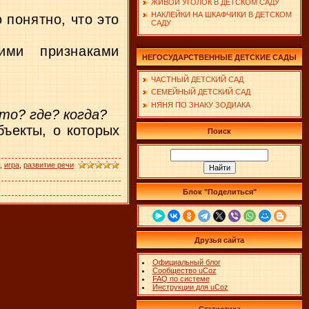
ЖИВОЙ УГОЛОК В ДЕТСКОМ САДУ
НАКЛЕЙКИ НА ШКАФЧИКИ В ДЕТСКОМ
 понятно, что это
САДУ
акими
признаками
НЕГОСУДАРСТВЕННЫЕ ДЕТСКИЕ САДЫ
ЧАСТНЫЙ ДЕТСКИЙ САД
СЕМЕЙНЫЙ ДЕТСКИЙ САД
НЯНЯ ПО ЗНАКУ ЗОДИАКА
то? где? когда?
бъекты, о которых
Поиск
,
игра
,
развитие речи
Блок "Поделиться"
Друзья сайта
Официальный блог
Сообщество uCoz
FAQ по системе
Инструкции для uCoz