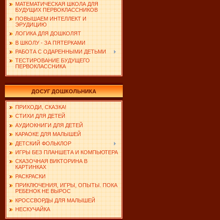
МАТЕМАТИЧЕСКАЯ ШКОЛА ДЛЯ
БУДУЩИХ ПЕРВОКЛАССНИКОВ
ПОВЫШАЕМ ИНТЕЛЛЕКТ И
ЭРУДИЦИЮ
ЛОГИКА ДЛЯ ДОШКОЛЯТ
В ШКОЛУ - ЗА ПЯТЕРКАМИ
РАБОТА С ОДАРЕННЫМИ ДЕТЬМИ
ТЕСТИРОВАНИЕ БУДУЩЕГО
ПЕРВОКЛАССНИКА
ДОСУГ ДОШКОЛЬНИКА
ПРИХОДИ, СКАЗКА!
СТИХИ ДЛЯ ДЕТЕЙ
АУДИОКНИГИ ДЛЯ ДЕТЕЙ
КАРАОКЕ ДЛЯ МАЛЫШЕЙ
ДЕТСКИЙ ФОЛЬКЛОР
ИГРЫ БЕЗ ПЛАНШЕТА И КОМПЬЮТЕРА
СКАЗОЧНАЯ ВИКТОРИНА В
КАРТИНКАХ
РАСКРАСКИ
ПРИКЛЮЧЕНИЯ, ИГРЫ, ОПЫТЫ. ПОКА
РЕБЕНОК НЕ ВЫРОС
КРОССВОРДЫ ДЛЯ МАЛЫШЕЙ
НЕСКУЧАЙКА