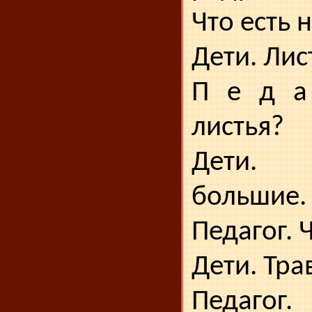
Что есть 
Дети. Лис
П е д а 
листья?
Дети.
большие.
Педагог. 
Дети. Тра
Педагог.