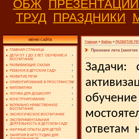
ОБЖ
ПРЕЗЕНТАЦИ
ТРУД
ПРАЗДНИКИ
МЕНЮ САЙТА
Главная
»
Файлы
»
РАЗВИТИЕ РЕ
Признаки лета (занятие
ГЛАВНАЯ СТРАНИЦА
ДЕТИ ОТ 1 ДО 3 ЛЕТ. ОБУЧЕНИЕ И
ВОСПИТАНИЕ
Задачи: 
РАЗВИВАЮЩИЕ СКАЗКИ
РЕБЕНОК В ДЕТСКОМ САДУ
РАЗВИТИЕ РЕЧИ
активиза
ОРИЕНТИРОВАНИЕ В ПРОСТРАНСТВЕ
МАТЕМАТИКА
ЛОГИКА ДЛЯ ДОШКОЛЯТ
обучени
КОНСТРУИРОВАНИЕ
МОРАЛЬНО-НРАВСТВЕННОЕ
ВОСПИТАНИЕ
мостояте
ЭКОЛОГИЧЕСКОЕ ВОСПИТАНИЕ
ЭКСПЕРИМЕНТАЛЬНАЯ
ДЕЯТЕЛЬНОСТЬ В ДЕТСКОМ САДУ
ответам 
НАУЧНЫЕ ОПЫТЫ ДЛЯ ДЕТЕЙ
ЗАНЯТИЯ В АРТСТУДИИ ДЛЯ
ДОШКОЛЬНИКОВ