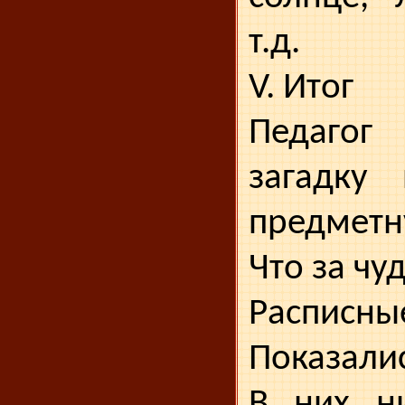
т.д.
V. Итог
Педагог
загадку 
предметну
Что за чу
Расписны
Показалис
В них ни