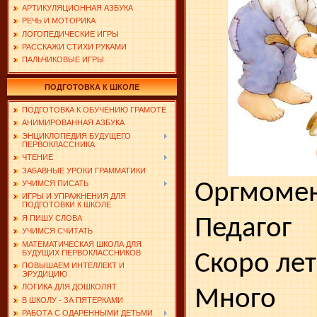
АРТИКУЛЯЦИОННАЯ АЗБУКА
РЕЧЬ И МОТОРИКА
ЛОГОПЕДИЧЕСКИЕ ИГРЫ
РАССКАЖИ СТИХИ РУКАМИ
ПАЛЬЧИКОВЫЕ ИГРЫ
ПОДГОТОВКА К ШКОЛЕ
ПОДГОТОВКА К ОБУЧЕНИЮ ГРАМОТЕ
АНИМИРОВАННАЯ АЗБУКА
ЭНЦИКЛОПЕДИЯ БУДУЩЕГО
ПЕРВОКЛАССНИКА
ЧТЕНИЕ
ЗАБАВНЫЕ УРОКИ ГРАММАТИКИ
Оргмоме
УЧИМСЯ ПИСАТЬ
ИГРЫ И УПРАЖНЕНИЯ ДЛЯ
ПОДГОТОВКИ К ШКОЛЕ
Я ПИШУ СЛОВА
Педагог
УЧИМСЯ СЧИТАТЬ
МАТЕМАТИЧЕСКАЯ ШКОЛА ДЛЯ
БУДУЩИХ ПЕРВОКЛАССНИКОВ
Скоро лет
ПОВЫШАЕМ ИНТЕЛЛЕКТ И
ЭРУДИЦИЮ
ЛОГИКА ДЛЯ ДОШКОЛЯТ
Много 
В ШКОЛУ - ЗА ПЯТЕРКАМИ
РАБОТА С ОДАРЕННЫМИ ДЕТЬМИ