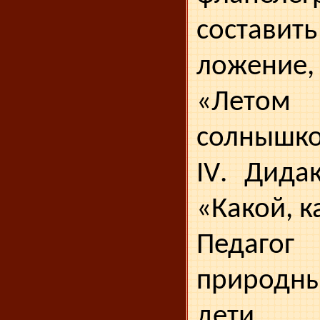
составить
ложение
«Летом 
солнышко
IV
. Дидак
«Какой, к
Педаго
природн
дети