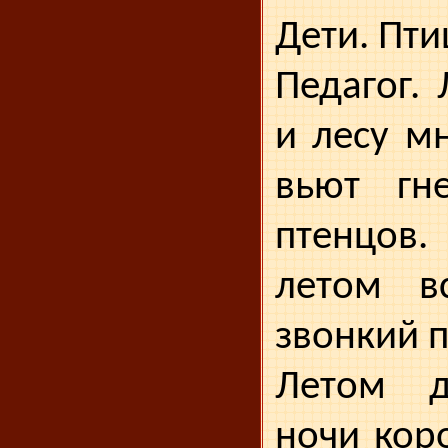
Дети. Пти
Педагог.
и лесу м
вьют гне
птенцо
летом в
звонкий п
Летом д
ночи кор