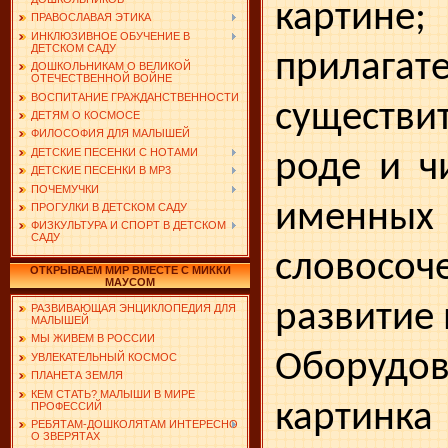
картине;
ПРАВОСЛАВАЯ ЭТИКА
ИНКЛЮЗИВНОЕ ОБУЧЕНИЕ В
ДЕТСКОМ САДУ
прилаг
ДОШКОЛЬНИКАМ О ВЕЛИКОЙ
ОТЕЧЕСТВЕННОЙ ВОЙНЕ
ВОСПИТАНИЕ ГРАЖДАНСТВЕННОСТИ
существ
ДЕТЯМ О КОСМОСЕ
ФИЛОСОФИЯ ДЛЯ МАЛЫШЕЙ
ДЕТСКИЕ ПЕСЕНКИ С НОТАМИ
роде и ч
ДЕТСКИЕ ПЕСЕНКИ В MP3
ПОЧЕМУЧКИ
именных
ПРОГУЛКИ В ДЕТСКОМ САДУ
ФИЗКУЛЬТУРА И СПОРТ В ДЕТСКОМ
САДУ
словосоч
ОТКРЫВАЕМ МИР ВМЕСТЕ С МИККИ
МАУСОМ
развитие
РАЗВИВАЮЩАЯ ЭНЦИКЛОПЕДИЯ ДЛЯ
МАЛЫШЕЙ
МЫ ЖИВЕМ В РОССИИ
Оборудов
УВЛЕКАТЕЛЬНЫЙ КОСМОС
ПЛАНЕТА ЗЕМЛЯ
КЕМ СТАТЬ? МАЛЫШИ В МИРЕ
картин
ПРОФЕССИЙ
РЕБЯТАМ-ДОШКОЛЯТАМ ИНТЕРЕСНО
О ЗВЕРЯТАХ