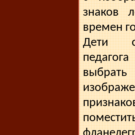
знаков л
времен го
Дети 
педаго
выбрать
изображ
призна
помест
флане