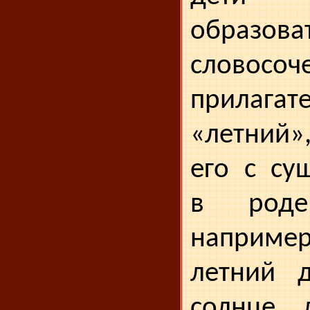
образова
словос
прилагат
«летний»
его с су
в роде
например
летний д
солнце, 