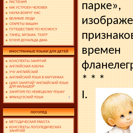
парке»,
РАСТЕНИЯ
КАК УСТРОЕН ЧЕЛОВЕК
НАУКА ВОКРУГ НАС
изобра­ж
ВЕЛИКИЕ ЛЮДИ
СЕКРЕТЫ МАШИН
ПУТЕШЕСТВИЕ ПО КОСМОСУ
признаков
ТАНЕЦ. МУЗЫКА. ТЕАТР
КУХНЯ ДОНАЛЬДА ДАКА
врем
ИНОСТРАННЫЕ ЯЗЫКИ ДЛЯ ДЕТЕЙ
КОНСПЕКТЫ ЗАНЯТИЙ
фланелег
АНГЛИЙСКАЯ АЗБУКА
УЧУ АНГЛИЙСКИЙ
* * *
АНГЛИЙСКИЙ ЯЗЫК В КАРТИНКАХ
ЦИКЛ ЗАНЯТИЙ "АНГЛИЙСКИЙ ЯЗЫК
ДЛЯ МАЛЫШЕЙ"
I.
ЗАНЯТИЯ ПО НЕМЕЦКОМУ ЯЗЫКУ
ФРАНЦУЗСКИЙ ЯЗЫК
ЛОГОПЕД
МЕТОДИЧЕСКАЯ РАБОТА
КОНСПЕКТЫ ЛОГОПЕДИЧЕСКИХ
ЗАНЯТИЙ