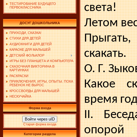
света!
ТЕСТИРОВАНИЕ БУДУЩЕГО
ПЕРВОКЛАССНИКА
Летом ве
ДОСУГ ДОШКОЛЬНИКА
ПРИХОДИ, СКАЗКА!
Прыгат
СТИХИ ДЛЯ ДЕТЕЙ
АУДИОКНИГИ ДЛЯ ДЕТЕЙ
скакать.
КАРАОКЕ ДЛЯ МАЛЫШЕЙ
ДЕТСКИЙ ФОЛЬКЛОР
ИГРЫ БЕЗ ПЛАНШЕТА И КОМПЬЮТЕРА
О. Г. Зыко
СКАЗОЧНАЯ ВИКТОРИНА В
КАРТИНКАХ
РАСКРАСКИ
Какое ск
ПРИКЛЮЧЕНИЯ, ИГРЫ, ОПЫТЫ. ПОКА
РЕБЕНОК НЕ ВЫРОС
КРОССВОРДЫ ДЛЯ МАЛЫШЕЙ
время го
НЕСКУЧАЙКА
Форма входа
II. Бесе
Войти через uID
Старая форма входа
опорой 
Категории раздела