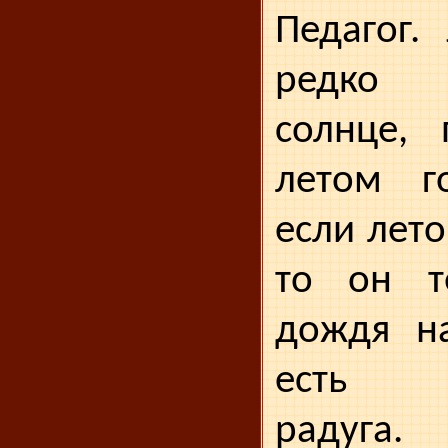
Педагог.
редко 
солнце, 
летом г
если лет
то он т
дождя на
есть р
радуга.