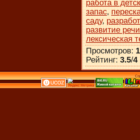
работа в детс
запас
,
переск
саду
,
разработ
развитие реч
лексическая 
Просмотров
:
1
Рейтинг
:
3.5
/
4
Co