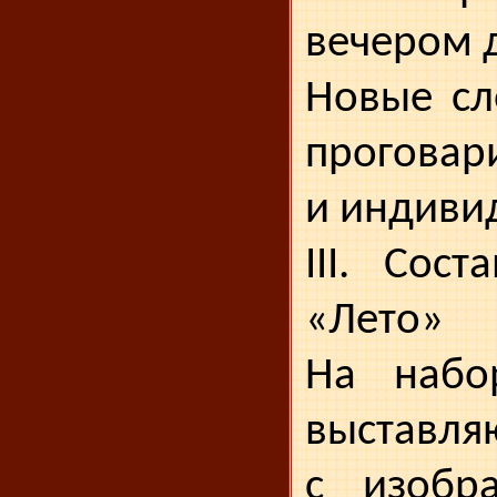
вечером д
Новые сл
проговар
и индиви
III. Сос
«Лето»
На набо
выставля
с изобр