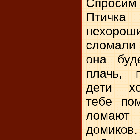
Спроси
Птичка 
нехоро
сломали 
она буд
плачь, 
дети х
тебе пом
ломаю
домико