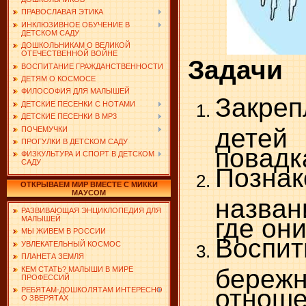
ПРАВОСЛАВАЯ ЭТИКА
ИНКЛЮЗИВНОЕ ОБУЧЕНИЕ В
ДЕТСКОМ САДУ
ДОШКОЛЬНИКАМ О ВЕЛИКОЙ
ОТЕЧЕСТВЕННОЙ ВОЙНЕ
Задачи
ВОСПИТАНИЕ ГРАЖДАНСТВЕННОСТИ
ДЕТЯМ О КОСМОСЕ
ФИЛОСОФИЯ ДЛЯ МАЛЫШЕЙ
Закре
ДЕТСКИЕ ПЕСЕНКИ С НОТАМИ
ДЕТСКИЕ ПЕСЕНКИ В MP3
детей 
ПОЧЕМУЧКИ
ПРОГУЛКИ В ДЕТСКОМ САДУ
повадк
ФИЗКУЛЬТУРА И СПОРТ В ДЕТСКОМ
САДУ
Познак
ОТКРЫВАЕМ МИР ВМЕСТЕ С МИККИ
МАУСОМ
назва
РАЗВИВАЮЩАЯ ЭНЦИКЛОПЕДИЯ ДЛЯ
где они
МАЛЫШЕЙ
МЫ ЖИВЕМ В РОССИИ
Воспит
УВЛЕКАТЕЛЬНЫЙ КОСМОС
ПЛАНЕТА ЗЕМЛЯ
береж
КЕМ СТАТЬ? МАЛЫШИ В МИРЕ
ПРОФЕССИЙ
отноше
РЕБЯТАМ-ДОШКОЛЯТАМ ИНТЕРЕСНО
О ЗВЕРЯТАХ