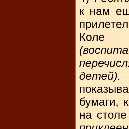
к нам ещ
прилетело
Коле
(воспит
перечи
детей).
показыв
бумаги, 
на стол
приклее