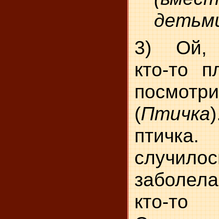
детьми
3) Ой, 
кто-то п
посмотр
(
Птичка
птич
случилос
заболел
кто-т