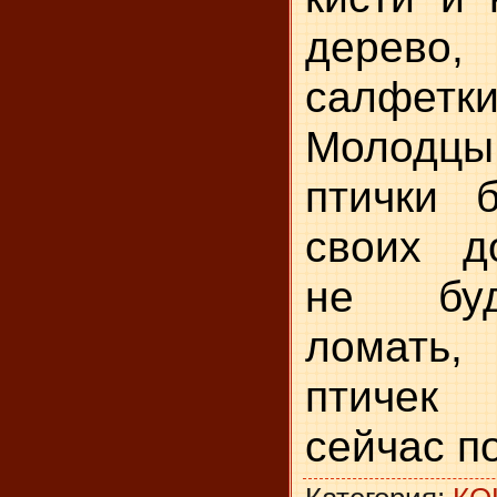
дерев
салфетк
Молодцы
птички 
своих д
не буд
ломать
птичек
сейчас п