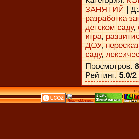
Категория
:
КО
ЗАНЯТИЙ
|
Д
разработка за
детском саду
,
игра
,
развити
ДОУ
,
пересказ
саду
,
лексичес
Просмотров
:
8
Рейтинг
:
5.0
/
2
Co