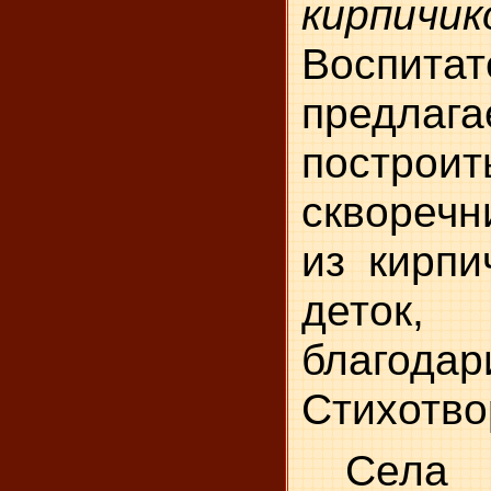
кирпичик
Воспитат
предла
постро
скворечн
из кирпи
деток
благодар
Стихотво
Села 