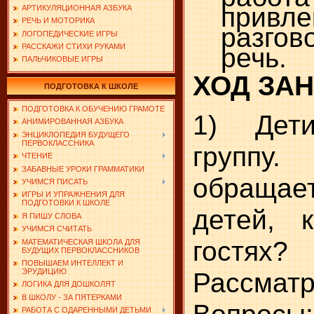
прив
АРТИКУЛЯЦИОННАЯ АЗБУКА
РЕЧЬ И МОТОРИКА
разгов
ЛОГОПЕДИЧЕСКИЕ ИГРЫ
РАССКАЖИ СТИХИ РУКАМИ
речь.
ПАЛЬЧИКОВЫЕ ИГРЫ
ХОД ЗА
ПОДГОТОВКА К ШКОЛЕ
ПОДГОТОВКА К ОБУЧЕНИЮ ГРАМОТЕ
1) Дет
АНИМИРОВАННАЯ АЗБУКА
ЭНЦИКЛОПЕДИЯ БУДУЩЕГО
ПЕРВОКЛАССНИКА
группу.
ЧТЕНИЕ
ЗАБАВНЫЕ УРОКИ ГРАММАТИКИ
обраща
УЧИМСЯ ПИСАТЬ
ИГРЫ И УПРАЖНЕНИЯ ДЛЯ
ПОДГОТОВКИ К ШКОЛЕ
детей, 
Я ПИШУ СЛОВА
УЧИМСЯ СЧИТАТЬ
гостя
МАТЕМАТИЧЕСКАЯ ШКОЛА ДЛЯ
БУДУЩИХ ПЕРВОКЛАССНИКОВ
ПОВЫШАЕМ ИНТЕЛЛЕКТ И
Рассматр
ЭРУДИЦИЮ
ЛОГИКА ДЛЯ ДОШКОЛЯТ
В ШКОЛУ - ЗА ПЯТЕРКАМИ
Вопросы
РАБОТА С ОДАРЕННЫМИ ДЕТЬМИ