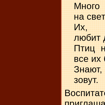
Много 
на све
Их, 
любит 
Птиц н
все их 
Знают
зовут.
Воспитат
приглаша