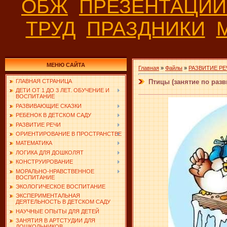
ОБЖ
ПРЕЗЕНТАЦИ
ТРУД
ПРАЗДНИКИ
МЕНЮ САЙТА
Главная
»
Файлы
»
РАЗВИТИЕ РЕ
Птицы (занятие по раз
ГЛАВНАЯ СТРАНИЦА
ДЕТИ ОТ 1 ДО 3 ЛЕТ. ОБУЧЕНИЕ И
ВОСПИТАНИЕ
РАЗВИВАЮЩИЕ СКАЗКИ
РЕБЕНОК В ДЕТСКОМ САДУ
РАЗВИТИЕ РЕЧИ
ОРИЕНТИРОВАНИЕ В ПРОСТРАНСТВЕ
МАТЕМАТИКА
ЛОГИКА ДЛЯ ДОШКОЛЯТ
КОНСТРУИРОВАНИЕ
МОРАЛЬНО-НРАВСТВЕННОЕ
ВОСПИТАНИЕ
ЭКОЛОГИЧЕСКОЕ ВОСПИТАНИЕ
ЭКСПЕРИМЕНТАЛЬНАЯ
ДЕЯТЕЛЬНОСТЬ В ДЕТСКОМ САДУ
НАУЧНЫЕ ОПЫТЫ ДЛЯ ДЕТЕЙ
ЗАНЯТИЯ В АРТСТУДИИ ДЛЯ
ДОШКОЛЬНИКОВ