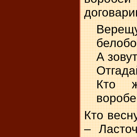
договари
Верещ
белобо
А зовут
Отгада
Кто 
воробе
Кто весн
– Ласточ