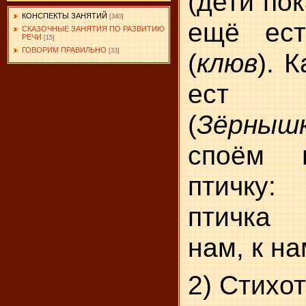
(дети по
КОНСПЕКТЫ ЗАНЯТИЙ
[340]
ещё ест
СКАЗОЧНЫЕ ЗАНЯТИЯ ПО РАЗВИТИЮ
РЕЧИ
[15]
ГОВОРИМ ПРАВИЛЬНО
[33]
(
клюв
). 
ест 
(
Зёрныш
споём 
птичку:
птичка 
нам, к н
2) Стихо