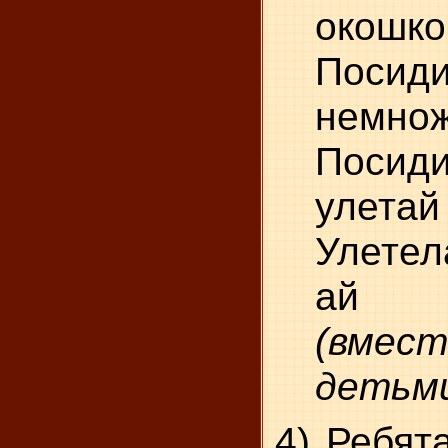
окошко
Поси
немно
Поси
улетай
Улетел
ай
(вм
детьми
4) Ребят