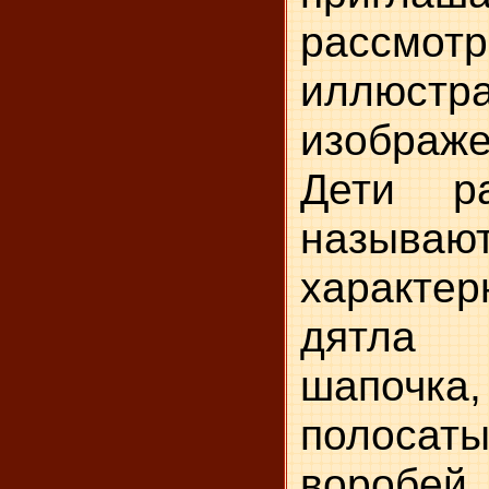
рассмотр
иллюс
изображ
Дети ра
называ
характер
дятла
шапочка,
полосат
воробе