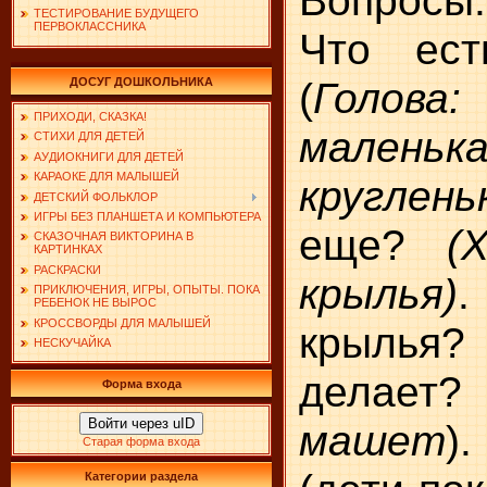
ТЕСТИРОВАНИЕ БУДУЩЕГО
ПЕРВОКЛАССНИКА
Что ест
(
Голова
ДОСУГ ДОШКОЛЬНИКА
ПРИХОДИ, СКАЗКА!
маленька
СТИХИ ДЛЯ ДЕТЕЙ
АУДИОКНИГИ ДЛЯ ДЕТЕЙ
КАРАОКЕ ДЛЯ МАЛЫШЕЙ
круглень
ДЕТСКИЙ ФОЛЬКЛОР
ИГРЫ БЕЗ ПЛАНШЕТА И КОМПЬЮТЕРА
еще?
(Хв
СКАЗОЧНАЯ ВИКТОРИНА В
КАРТИНКАХ
РАСКРАСКИ
крылья)
ПРИКЛЮЧЕНИЯ, ИГРЫ, ОПЫТЫ. ПОКА
РЕБЕНОК НЕ ВЫРОС
КРОССВОРДЫ ДЛЯ МАЛЫШЕЙ
крылья?
НЕСКУЧАЙКА
делае
Форма входа
Войти через uID
машет
)
Старая форма входа
Категории раздела