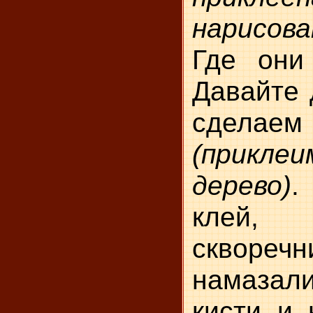
нарисов
Где они
Давайте 
сделаем
(прикл
дерево)
.
клей, 
скворечн
намаза
кисти и 