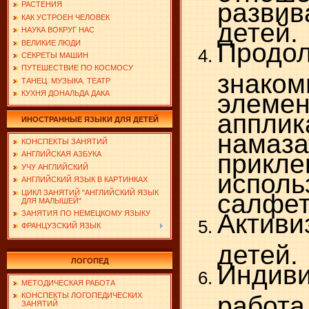
разв
РАСТЕНИЯ
КАК УСТРОЕН ЧЕЛОВЕК
детей.
НАУКА ВОКРУГ НАС
Продо
ВЕЛИКИЕ ЛЮДИ
СЕКРЕТЫ МАШИН
ПУТЕШЕСТВИЕ ПО КОСМОСУ
зна
ТАНЕЦ. МУЗЫКА. ТЕАТР
элеме
КУХНЯ ДОНАЛЬДА ДАКА
апплик
ИНОСТРАННЫЕ ЯЗЫКИ ДЛЯ ДЕТЕЙ
намаз
КОНСПЕКТЫ ЗАНЯТИЙ
прикле
АНГЛИЙСКАЯ АЗБУКА
УЧУ АНГЛИЙСКИЙ
исполь
АНГЛИЙСКИЙ ЯЗЫК В КАРТИНКАХ
ЦИКЛ ЗАНЯТИЙ "АНГЛИЙСКИЙ ЯЗЫК
салфет
ДЛЯ МАЛЫШЕЙ"
Активи
ЗАНЯТИЯ ПО НЕМЕЦКОМУ ЯЗЫКУ
ФРАНЦУЗСКИЙ ЯЗЫК
детей.
ЛОГОПЕД
Индив
МЕТОДИЧЕСКАЯ РАБОТА
работа
КОНСПЕКТЫ ЛОГОПЕДИЧЕСКИХ
ЗАНЯТИЙ