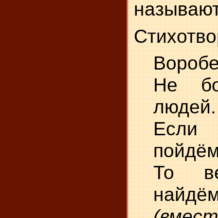
называют
Стихотво
Воробе
Не б
людей.
Если 
пойдё
То в
найдё
(вм