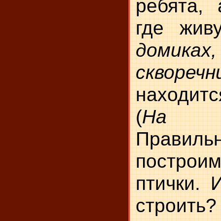
ребята, 
где жив
доми
скворечн
находитс
(
На 
Правиль
построи
птички. 
стро