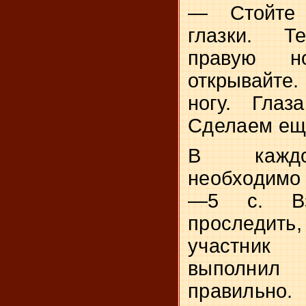
— Стойте 
глазки. Т
правую
н
открывайте
ногу. Глаз
Сделаем ещ
В каждо
необходимо
—5 с. Вз
проследит
участник
выполни
правильно.