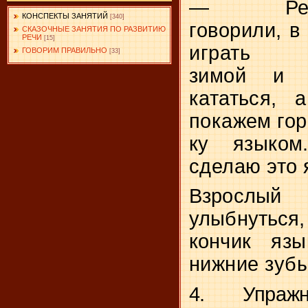
—
Р
КОНСПЕКТЫ ЗАНЯТИЙ
[340]
говорили, в
СКАЗОЧНЫЕ ЗАНЯТИЯ ПО РАЗВИТИЮ
РЕЧИ
[15]
играть
ГОВОРИМ ПРАВИЛЬНО
[33]
зимой и 
кататься, 
покажем гор­
ку языком
сделаю это 
Взрослый 
улыбнутьс
кончик
язы
нижние зубы
4.
Упражн