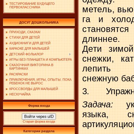
ТЕСТИРОВАНИЕ БУДУЩЕГО
метель, вью­
ПЕРВОКЛАССНИКА
га и холо
ДОСУГ ДОШКОЛЬНИКА
становятся
ПРИХОДИ, СКАЗКА!
длиннее.
СТИХИ ДЛЯ ДЕТЕЙ
АУДИОКНИГИ ДЛЯ ДЕТЕЙ
Дети зимой
КАРАОКЕ ДЛЯ МАЛЫШЕЙ
ДЕТСКИЙ ФОЛЬКЛОР
снежки, ка
ИГРЫ БЕЗ ПЛАНШЕТА И КОМПЬЮТЕРА
СКАЗОЧНАЯ ВИКТОРИНА В
лепить
КАРТИНКАХ
РАСКРАСКИ
снежную баб
ПРИКЛЮЧЕНИЯ, ИГРЫ, ОПЫТЫ. ПОКА
РЕБЕНОК НЕ ВЫРОС
3.
Упражн
КРОССВОРДЫ ДЛЯ МАЛЫШЕЙ
НЕСКУЧАЙКА
Задача:
у
Форма входа
языка, с
Войти через uID
артикуля­
цио
Старая форма входа
Категории раздела