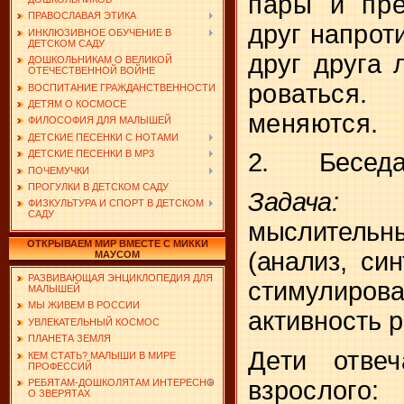
пары и пре
ПРАВОСЛАВАЯ ЭТИКА
друг напроти
ИНКЛЮЗИВНОЕ ОБУЧЕНИЕ В
ДЕТСКОМ САДУ
друг друга 
ДОШКОЛЬНИКАМ О ВЕЛИКОЙ
ОТЕЧЕСТВЕННОЙ ВОЙНЕ
роваться.
ВОСПИТАНИЕ ГРАЖДАНСТВЕННОСТИ
ДЕТЯМ О КОСМОСЕ
меняются.
ФИЛОСОФИЯ ДЛЯ МАЛЫШЕЙ
ДЕТСКИЕ ПЕСЕНКИ С НОТАМИ
ДЕТСКИЕ ПЕСЕНКИ В MP3
2.
Беседа
ПОЧЕМУЧКИ
ПРОГУЛКИ В ДЕТСКОМ САДУ
Зада
ФИЗКУЛЬТУРА И СПОРТ В ДЕТСКОМ
САДУ
мыслител
ОТКРЫВАЕМ МИР ВМЕСТЕ С МИККИ
(анализ, син
МАУСОМ
РАЗВИВАЮЩАЯ ЭНЦИКЛОПЕДИЯ ДЛЯ
стимулир
МАЛЫШЕЙ
МЫ ЖИВЕМ В РОССИИ
активность 
УВЛЕКАТЕЛЬНЫЙ КОСМОС
ПЛАНЕТА ЗЕМЛЯ
Дети отве
КЕМ СТАТЬ? МАЛЫШИ В МИРЕ
ПРОФЕССИЙ
взрослого:
РЕБЯТАМ-ДОШКОЛЯТАМ ИНТЕРЕСНО
О ЗВЕРЯТАХ