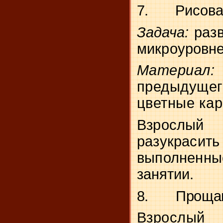
7.
Рисов
Задача:
раз
микроуровне
Матери
предыдущ
цветные кар
Взрослы
разукрас
выполне
занятии.
8.
Проща
Взрослы