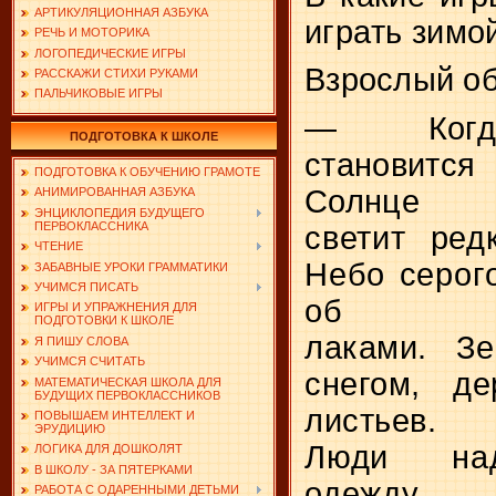
АРТИКУЛЯЦИОННАЯ АЗБУКА
играть зимо
РЕЧЬ И МОТОРИКА
ЛОГОПЕДИЧЕСКИЕ ИГРЫ
Взрослый о
РАССКАЖИ СТИХИ РУКАМИ
ПАЛЬЧИКОВЫЕ ИГРЫ
—
Когд
ПОДГОТОВКА К ШКОЛЕ
становится
ПОДГОТОВКА К ОБУЧЕНИЮ ГРАМОТЕ
Солнце
АНИМИРОВАННАЯ АЗБУКА
ЭНЦИКЛОПЕДИЯ БУДУЩЕГО
ПЕРВОКЛАССНИКА
светит ред
ЧТЕНИЕ
Небо серог
ЗАБАВНЫЕ УРОКИ ГРАММАТИКИ
УЧИМСЯ ПИСАТЬ
об­
ИГРЫ И УПРАЖНЕНИЯ ДЛЯ
ПОДГОТОВКИ К ШКОЛЕ
лаками. Зе
Я ПИШУ СЛОВА
УЧИМСЯ СЧИТАТЬ
снегом, де
МАТЕМАТИЧЕСКАЯ ШКОЛА ДЛЯ
БУДУЩИХ ПЕРВОКЛАССНИКОВ
листьев.
ПОВЫШАЕМ ИНТЕЛЛЕКТ И
ЭРУДИЦИЮ
Люди над
ЛОГИКА ДЛЯ ДОШКОЛЯТ
В ШКОЛУ - ЗА ПЯТЕРКАМИ
одежду. 
РАБОТА С ОДАРЕННЫМИ ДЕТЬМИ