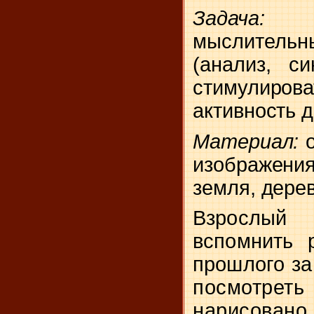
Зада
мыслител
(анализ, с
стимулир
активность д
Материал:
изображения
земля, дерев
Взрослый
вспомнить 
прошлого
за
посмотреть
нарисован