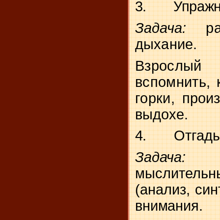
3.
Упражн
Задача:
р
дыхание.
Взрослы
вспомнить, 
горки,
произ
выдохе.
4.
Отгады
Зада
мыслител
(анализ, син
внимания.