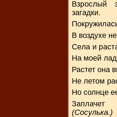
Взрослый з
загадки.
Покружилась
В воздухе н
Села и раст
На моей ла
Растет она в
Не летом рас
Но солнце е
Заплачет
(Сосулька.)