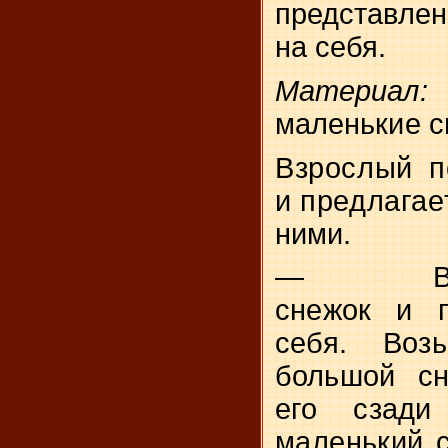
представле
на себя.
Матер
маленькие с
Взрослый п
и предлагае
ними.
—
снежок и п
себя. Возь
большой сн
его сзади
маленький 