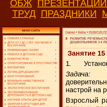
ОБЖ
ПРЕЗЕНТАЦИ
ТРУД
ПРАЗДНИКИ
МЕНЮ САЙТА
Главная
»
Файлы
»
РАЗВИТИЕ РЕ
РАЗВИТИЕ РЕЧЕМЫСЛ
ГЛАВНАЯ СТРАНИЦА
ДОШКОЛЬНИКОВ 3-4 ЛЕТ
ДЕТИ ОТ 1 ДО 3 ЛЕТ. ОБУЧЕНИЕ И
ВОСПИТАНИЕ
РАЗВИВАЮЩИЕ СКАЗКИ
Занятие 15
РЕБЕНОК В ДЕТСКОМ САДУ
РАЗВИТИЕ РЕЧИ
1.
Устано
ОРИЕНТИРОВАНИЕ В ПРОСТРАНСТВЕ
МАТЕМАТИКА
Зада
ЛОГИКА ДЛЯ ДОШКОЛЯТ
КОНСТРУИРОВАНИЕ
доверител
МОРАЛЬНО-НРАВСТВЕННОЕ
ВОСПИТАНИЕ
настрой на р
ЭКОЛОГИЧЕСКОЕ ВОСПИТАНИЕ
ЭКСПЕРИМЕНТАЛЬНАЯ
ДЕЯТЕЛЬНОСТЬ В ДЕТСКОМ САДУ
Взрослый р
НАУЧНЫЕ ОПЫТЫ ДЛЯ ДЕТЕЙ
ЗАНЯТИЯ В АРТСТУДИИ ДЛЯ
ДОШКОЛЬНИКОВ