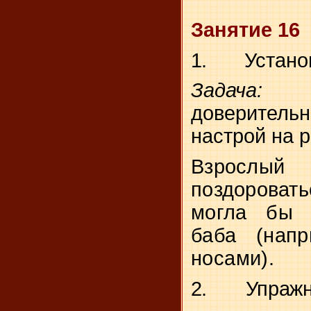
Занятие 16
1.
Устано
Зада
доверител
настрой на р
Взрослы
поздороват
могла б
баба (напр
носами).
2.
Упражн