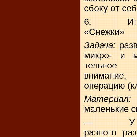
сбоку от себ
6.
И
«Снежки»
Задача:
раз
микро- и м
тельное 
внимание
операцию (кл
Матери
маленькие с
—
У
разного ра