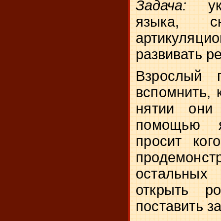
Задача:
у
языка, с
артикуля­ц
развивать р
Взрослый п
вспомнить, 
нятии они
помощью я
просит
ког
продемон
остальны
открыть ро
поставить з