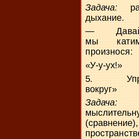
Задача:
р
дыхание.
—
Дава
мы кати
произнося:
«У-у-ух!»
5.
Уп
вокруг»
Зада
мыслител
(сравнен
пространст