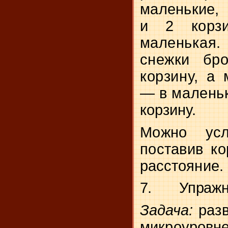
маленькие,
и 2 корз
маленькая
снежки бр
корзину, а
— в малень
корзину.
Можно усл
поставив к
расстояние.
7.
Упражн
Задача:
раз
микроуровне