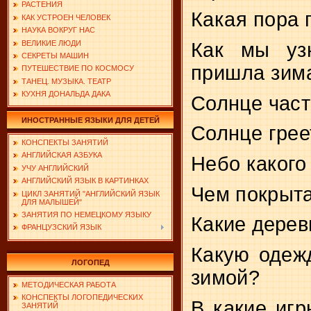
РАСТЕНИЯ
Какая пора 
КАК УСТРОЕН ЧЕЛОВЕК
НАУКА ВОКРУГ НАС
ВЕЛИКИЕ ЛЮДИ
Как мы уз
СЕКРЕТЫ МАШИН
пришла зим
ПУТЕШЕСТВИЕ ПО КОСМОСУ
ТАНЕЦ. МУЗЫКА. ТЕАТР
КУХНЯ ДОНАЛЬДА ДАКА
Солнце част
ИНОСТРАННЫЕ ЯЗЫКИ ДЛЯ ДЕТЕЙ
Солнце грее
КОНСПЕКТЫ ЗАНЯТИЙ
АНГЛИЙСКАЯ АЗБУКА
Небо какого
УЧУ АНГЛИЙСКИЙ
АНГЛИЙСКИЙ ЯЗЫК В КАРТИНКАХ
Чем покрыт
ЦИКЛ ЗАНЯТИЙ "АНГЛИЙСКИЙ ЯЗЫК
ДЛЯ МАЛЫШЕЙ"
ЗАНЯТИЯ ПО НЕМЕЦКОМУ ЯЗЫКУ
Какие дерев
ФРАНЦУЗСКИЙ ЯЗЫК
Какую одеж
ЛОГОПЕД
зимой?
МЕТОДИЧЕСКАЯ РАБОТА
КОНСПЕКТЫ ЛОГОПЕДИЧЕСКИХ
В какие иг
ЗАНЯТИЙ