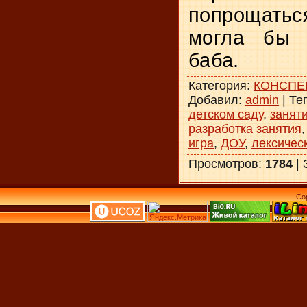
попрощать
могла б
баба.
Категория
:
КОНСПЕ
Добавил
:
admin
|
Те
детском саду
,
заняти
разработка занятия
игра
,
ДОУ
,
лексичес
Просмотров
:
1784
|
Co