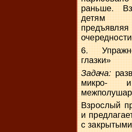
раньше. Вз
детям р
предъявляя 
очередности
6. Упражн
глазки»
Задача:
раз
микро- и
межпо
лушар
Взрослый пр
и предлагае
с закрытыми