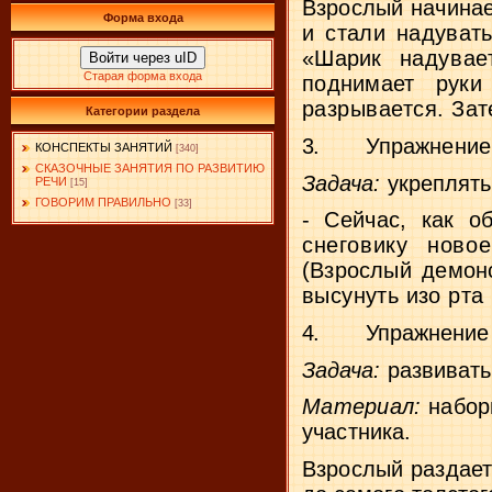
Взрослый начинает
Форма входа
и стали надувать
«Шарик
надува
Войти через uID
Старая форма входа
поднимает руки
разрывается. Зат
Категории раздела
3.
Упражнение
КОНСПЕКТЫ ЗАНЯТИЙ
[340]
СКАЗОЧНЫЕ ЗАНЯТИЯ ПО РАЗВИТИЮ
Задача:
укреплять
РЕЧИ
[15]
ГОВОРИМ ПРАВИЛЬНО
[33]
- Сейчас, как о
снеговику ново
(Взрослый демонс
высунуть изо рта 
4.
Упражнение
Задача:
развивать
Материал:
набор
участника.
Взрослый раздает