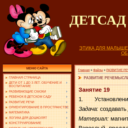
ДЕТСА
ЭТИКА ДЛЯ МАЛЫШ
О
МЕНЮ САЙТА
Главная
»
Файлы
»
РАЗВИТИЕ РЕ
РАЗВИТИЕ РЕЧЕМЫСЛИ
ГЛАВНАЯ СТРАНИЦА
ДЕТИ ОТ 1 ДО 3 ЛЕТ. ОБУЧЕНИЕ И
ВОСПИТАНИЕ
Занятие 19
РАЗВИВАЮЩИЕ СКАЗКИ
РЕБЕНОК В ДЕТСКОМ САДУ
1.
Установлени
РАЗВИТИЕ РЕЧИ
ОРИЕНТИРОВАНИЕ В ПРОСТРАНСТВЕ
Задача:
создавать
МАТЕМАТИКА
Материал:
магни
ЛОГИКА ДЛЯ ДОШКОЛЯТ
КОНСТРУИРОВАНИЕ