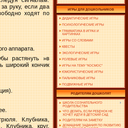
следуя сигналам:
за руку, если два
ИГРЫ ДЛЯ ДОШКОЛЬНИКОВ
вободно ходят по
ДИДАКТИЧЕСКИЕ ИГРЫ
ПСИХОЛОГИЧЕСКИЕ ИГРЫ
ГРАММАТИКА В ИГРАХ И
КАРТИНКАХ
ИГРЫ СО СЛОВАМИ
КВЕСТЫ
ого аппарата.
ЭКОЛОГИЧЕСКИЕ ИГРЫ
губы
растянуть »в
РОЛЕВЫЕ ИГРЫ
ть широкий кончик
ИГРЫ НА ТЕМУ "КОСМОС"
ЮМОРИСТИЧЕСКИЕ ИГРЫ
ПАЛЬЧИКОВЫЕ ИГРЫ
ПОДВИЖНЫЕ ИГРЫ
ция).
РОДИТЕЛЯМ ДОШКОЛЯТ
ШКОЛА СОЗНАТЕЛЬНОГО
РОДИТЕЛЬСТВА
ее.
ЧТО ДЕЛАТЬ, ЕСЛИ РЕБЕНОК НЕ
ХОЧЕТ ИДТИ В ДЕТСКИЙ САД
стрюля.
Клубника,
РОДИТЕЛЯМ НА ЗАМЕТКУ
и.
Клубника, круг,
ДОМАШНИЕ ЗАДАНИЯ ПО РАЗВИТИЮ