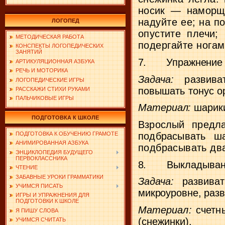
носик — наморщ
надуйте ее;
на п
ЛОГОПЕД
опустите плечи;
МЕТОДИЧЕСКАЯ РАБОТА
подергайте ногам
КОНСПЕКТЫ ЛОГОПЕДИЧЕСКИХ
ЗАНЯТИЙ
7.
Упражнение 
АРТИКУЛЯЦИОННАЯ АЗБУКА
РЕЧЬ И МОТОРИКА
Задача:
развива
ЛОГОПЕДИЧЕСКИЕ ИГРЫ
повышать тонус о
РАССКАЖИ СТИХИ РУКАМИ
ПАЛЬЧИКОВЫЕ ИГРЫ
Материал:
шарики
ПОДГОТОВКА К ШКОЛЕ
Взрослый предла
ПОДГОТОВКА К ОБУЧЕНИЮ ГРАМОТЕ
подбрасывать 
АНИМИРОВАННАЯ АЗБУКА
подбрасывать дв
ЭНЦИКЛОПЕДИЯ БУДУЩЕГО
ПЕРВОКЛАССНИКА
8.
Выкладыван
ЧТЕНИЕ
ЗАБАВНЫЕ УРОКИ ГРАММАТИКИ
Задача:
развива
УЧИМСЯ ПИСАТЬ
микроуровне, разв
ИГРЫ И УПРАЖНЕНИЯ ДЛЯ
ПОДГОТОВКИ К ШКОЛЕ
Материал:
счетн
Я ПИШУ СЛОВА
(снежинки).
УЧИМСЯ СЧИТАТЬ