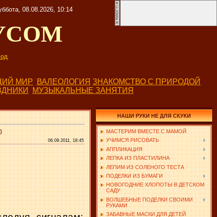
уббота, 08.08.2026, 10:14
УСОМ
од
ИЙ МИР
ВАЛЕОЛОГИЯ
ЗНАКОМСТВО С ПРИРОДОЙ
ЗДНИКИ
МУЗЫКАЛЬНЫЕ ЗАНЯТИЯ
НАШИ РУКИ НЕ ДЛЯ СКУКИ
0
МАСТЕРИМ ВМЕСТЕ С МАМОЙ
УЧИМСЯ РИСОВАТЬ
06.09.2011, 18:45
АППЛИКАЦИЯ
ЛЕПКА ИЗ ПЛАСТИЛИНА
ЛЕПИМ ИЗ СОЛЕНОГО ТЕСТА
ПОДЕЛКИ ИЗ БУМАГИ
НОВОГОДНИЕ ХЛОПОТЫ В ДЕТСКОМ
САДУ
ВОЛШЕБНЫЕ ПОДЕЛКИ СВОИМИ
РУКАМИ
ЗАБАВНЫЕ МАСКИ ДЛЯ ДЕТЕЙ