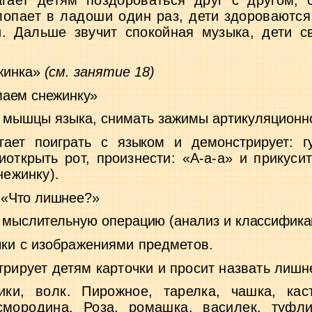
гает детям поздороваться друг с другом,
лопает в ладоши один раз,
дети здороваются 
и. Дальше
звучит спокойная музыка, дети с
жинка»
(см. занятие 18)
аем снежинку»
 мышцы языка, снимать зажимы артикуля­
ционн
гает поиграть с языком и демонстрирует: 
иоткрыть рот, произнести: «А-а-а» и прикуси
нежинку).
 «Что лишнее?»
 мыслительную операцию (анализ и класси­
фика
чки с изображениями предметов.
рирует детям карточки и просит назвать
лишн
бики, волк.
Пирожное, тарелка, чашка, ка
смородина. Роза, ромашка, василек, туфл