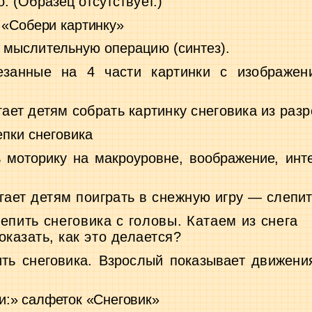
о. (Образец отсутствует.)
«Собери картинку»
 мыслительную операцию (синтез).
езанные на 4 части картинки с изображе
ает детям собрать картинку снеговика из
разр
пки снеговика
 моторику на макроуровне, воображение, ин­
т
гает детям поиграть в снежную игру —
слепит
епить снеговика с головы. Катаем из снега
оказать, как это делается?
ь снеговика. Взрослый показывает движе­
ни
и:» салфеток «Снеговик»