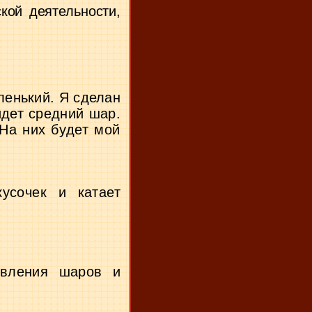
ской деятельности,
ленький. Я сделан
дет средний шар.
На них будет мой
у­
сочек и катает
в­
ления шаров и