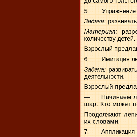
до самого толстог
5.
Упражнение 
Задача:
развивать
Материал:
разр
количеству детей.
Взрослый предлаг
6.
Имитация ле
Задача:
развивать
деятельности.
Взрослый предла
—
Начинаем л
шар. Кто может п
Продолжают лепит
их словами.
7.
Аппликация 