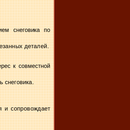
нием
снеговика по
езанных деталей.
ерес к совместной
ь снеговика.
я и сопровождает