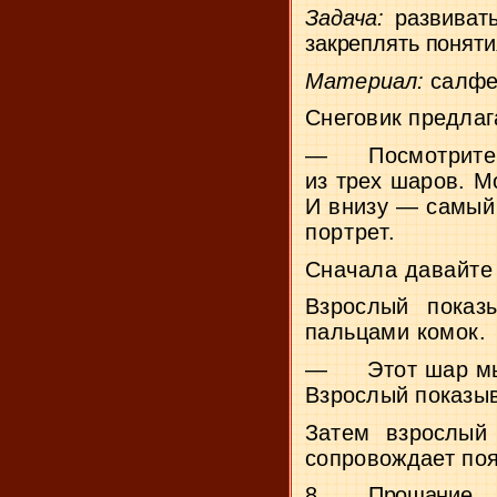
Задача:
развивать
закреплять понят
Материал:
салфе
Снеговик предлаг
—
Посмотрите
из трех шаров. 
И внизу — самы
портрет.
Сначала давайте
Взрослый показ
пальцами комок.
—
Этот шар м
Взрослый показыв
Затем взрослый 
сопровождает поя
8.
Прощание