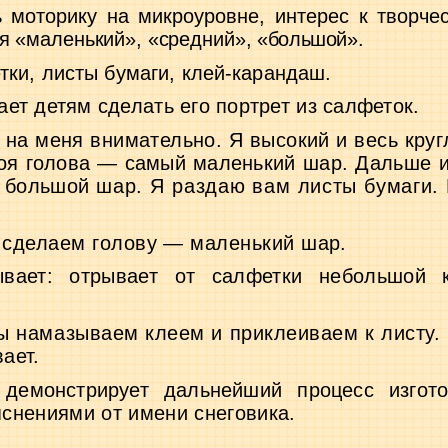
 моторику на микроуровне, интерес к твор­
че
ия «маленький», «средний»,
«большой».
тки, листы бумаги, клей-карандаш.
ает детям сделать его портрет из салфеток.
 на меня внимательно. Я высокий и весь кру
г
Моя голова — самый малень
кий шар. Дальше и
й большой
шар. Я раздаю вам листы бумаги. 
 сделаем голову — маленький шар.
ывает: отрывает от салфетки небольшой к
ы намазываем клеем и приклеиваем к листу.
ает.
демонстрирует дальнейший процесс изгото
снениями от имени снеговика.