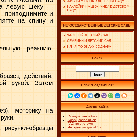
ЖИВОЙ УГОЛОК В ДЕТСКОМ САДУ
на левую щеку —
НАКЛЕЙКИ НА ШКАФЧИКИ В ДЕТСКОМ
САДУ
— приподнимите и
лягте на спину и
НЕГОСУДАРСТВЕННЫЕ ДЕТСКИЕ САДЫ
ЧАСТНЫЙ ДЕТСКИЙ САД
СЕМЕЙНЫЙ ДЕТСКИЙ САД
НЯНЯ ПО ЗНАКУ ЗОДИАКА
ель­ную реакцию,
Поиск
­разец действий:
ой рукой. Затем
Блок "Поделиться"
Друзья сайта
тез),
моторику на
руки.
Официальный блог
Сообщество uCoz
FAQ по системе
), рисунки-образцы
Инструкции для uCoz