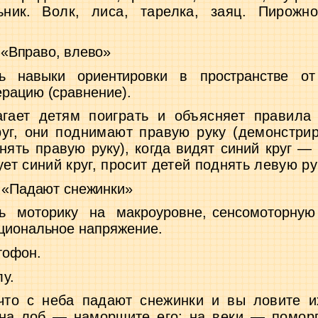
льник.
Волк, лиса, тарелка, заяц.
Пирожно
«Вправо, влево»
ть навыки ориентировки в пространстве о
рацию (сравнение).
гает детям поиграть и объясняет правила 
руг, они поднимают правую
руку (демонстрир
нять пра­
вую руку), когда видят синий круг 
ет синий круг, просит детей поднять левую ру
 «Падают снежинки»
ь
моторику
на
макроуровне, сенсомоторну
циональное напряжение.
тофон.
лу.
что с неба падают снежинки и вы ловите 
на лоб — наморщите его;
на веки — помор