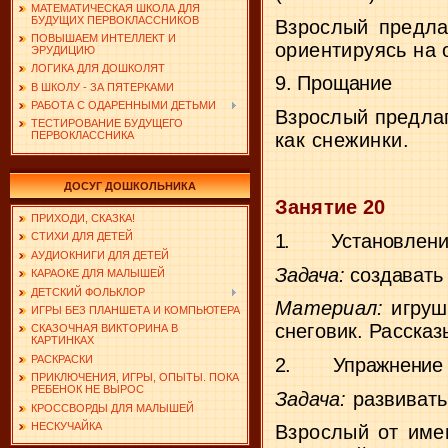
МАТЕМАТИЧЕСКАЯ ШКОЛА ДЛЯ
БУДУЩИХ ПЕРВОКЛАССНИКОВ
Взрослый предла
ПОВЫШАЕМ ИНТЕЛЛЕКТ И
ориентируясь на 
ЭРУДИЦИЮ
ЛОГИКА ДЛЯ ДОШКОЛЯТ
9. Прощание
В ШКОЛУ - ЗА ПЯТЕРКАМИ
РАБОТА С ОДАРЕННЫМИ ДЕТЬМИ
Взрослый предлаг
ТЕСТИРОВАНИЕ БУДУЩЕГО
как снежинки.
ПЕРВОКЛАССНИКА
ДОСУГ ДОШКОЛЬНИКА
Занятие 20
ПРИХОДИ, СКАЗКА!
1.
Установлени
СТИХИ ДЛЯ ДЕТЕЙ
АУДИОКНИГИ ДЛЯ ДЕТЕЙ
Задача:
создавать
КАРАОКЕ ДЛЯ МАЛЫШЕЙ
ДЕТСКИЙ ФОЛЬКЛОР
Материал:
игруш
ИГРЫ БЕЗ ПЛАНШЕТА И КОМПЬЮТЕРА
снеговик. Рассказ
СКАЗОЧНАЯ ВИКТОРИНА В
КАРТИНКАХ
РАСКРАСКИ
2.
Упражнение
ПРИКЛЮЧЕНИЯ, ИГРЫ, ОПЫТЫ. ПОКА
РЕБЕНОК НЕ ВЫРОС
Задача:
развивать
КРОССВОРДЫ ДЛЯ МАЛЫШЕЙ
НЕСКУЧАЙКА
Взрослый от име