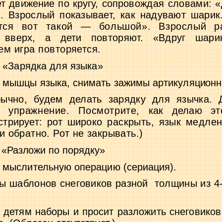
 движение по кругу, сопро­
вождая словами: «
. Взрос­
лый показывает, как надувают шарик
ется вот такой — большой». Взрослый 
 вверх, а дети повторяют. «Вдруг шарик
ем игра повторяется.
 «Зарядка для языка»
 мышцы языка, снимать зажимы артикуля­
ционн
бычно, будем делать зарядку для язычка.
е упражнение. Посмотрите,
как делаю эт
трирует: рот ши­
роко раскрыть, язык медлен
и обратно. Рот не закрывать.)
 «Разложи по порядку»
 мыслительную операцию (сериация).
ы шаблонов снеговиков разной
толщины из
4
 детям наборы и просит разложить снегови­
ков