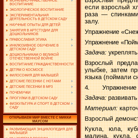
Взрослый предла
МОРАЛЬНО-НРАВСТВЕННОЕ
ВОСПИТАНИЕ
если взрослый х
ЭКОЛОГИЧЕСКОЕ ВОСПИТАНИЕ
раза — спинкам
ЭКСПЕРИМЕНТАЛЬНАЯ
ДЕЯТЕЛЬНОСТЬ В ДЕТСКОМ САДУ
залу.
НАУЧНЫЕ ОПЫТЫ ДЛЯ ДЕТЕЙ
Упражнение «Сне
ЗАНЯТИЯ В АРТСТУДИИ ДЛЯ
ДОШКОЛЬНИКОВ
ПРАВОСЛАВАЯ ЭТИКА
Упражнение «Пойм
ИНКЛЮЗИВНОЕ ОБУЧЕНИЕ В
ДЕТСКОМ САДУ
Задача:
укреплять
ДОШКОЛЬНИКАМ О ВЕЛИКОЙ
ОТЕЧЕСТВЕННОЙ ВОЙНЕ
Взрослый предла
ВОСПИТАНИЕ ГРАЖДАНСТВЕННОСТИ
улыбке, затем пр
ДЕТЯМ О КОСМОСЕ
ФИЛОСОФИЯ ДЛЯ МАЛЫШЕЙ
языка (поймали с
ДЕТСКИЕ ПЕСЕНКИ С НОТАМИ
4.
Упражнение
ДЕТСКИЕ ПЕСЕНКИ В MP3
ПОЧЕМУЧКИ
Задача:
развивать
ПРОГУЛКИ В ДЕТСКОМ САДУ
ФИЗКУЛЬТУРА И СПОРТ В ДЕТСКОМ
Материал:
карто
САДУ
Взрослый демонст
ОТКРЫВАЕМ МИР ВМЕСТЕ С МИККИ
МАУСОМ
Кукла, юла, ку
РАЗВИВАЮЩАЯ ЭНЦИКЛОПЕДИЯ ДЛЯ
МАЛЫШЕЙ
малина, кукла, 