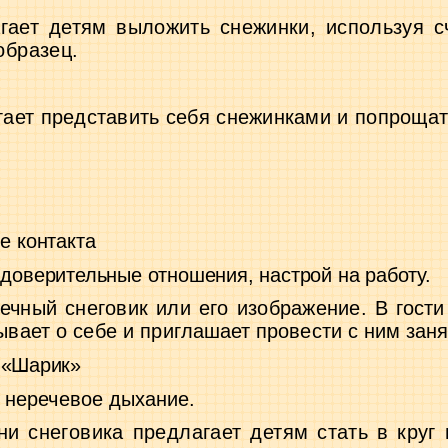
гает детям выложить снежинки, используя
с
образец.
ает представить себя снежинками и попро­
щат
е контакта
 доверительные отношения, настрой на работу.
ечный снеговик или его изображение.
В гости
ывает о себе и при­
глашает провести с ним заня
 «Шарик»
 неречевое дыхание.
ни снеговика предлагает детям стать в круг