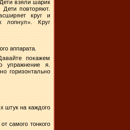
Дети взяли шарик
. Дети повторяют.
расширяет круг
и
 лоп­
нул». Круг
ого аппарата.
Давайте покажем
о упражнение я.
но горизонтально
-х штук на каждого
 от самого тонкого