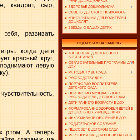
РЕЧИ ДОШКОЛЬНИКОВ
е, квадрат, сыр,
ЗДОРОВЬЕ ДОШКОЛЬНИКА
СОВЕТЫ ДЕТСКОГО ПСИХОЛОГА
КОНСУЛЬТАЦИИ ДЛЯ РОДИТЕЛЕЙ
ДОШКОЛЯТ
ЗВЕЗДЫ О ВАШИХ ДЕТЯХ
т себя,
развивать
ПЕДАГОГАМ НА ЗАМЕТКУ
игры: когда дети
КОНЦЕПЦИЯ ДОШКОЛЬНОГО
ует красный круг,
ВОСПИТАНИЯ
ОБРАЗОВАТЕЛЬНЫЕ ПРОГРАММЫ ДЛЯ
— поднимают левую
ДОУ
ку).
МЕТОДИСТУ ДЕТСАДА
РУКОВОДСТВУ ДОУ
ПОРТФОЛИО ВОСПИТАТЕЛЯ
ДЕТСКОГО САДА
ю
чувствительность,
ПОРТФОЛИО МУЗЫКАЛЬНОГО
РУКОВОДИТЕЛЯ ДЕТСКОГО САДА
ДЕТИ РАННЕГО ВОЗРАСТА В ДОУ
ФОРМИРОВАНИЕ ЗДОРОВЬЯ ДЕТЕЙ В
ДОШКОЛЬНЫХ УЧРЕЖДЕНИЯХ
ИНКЛЮЗИВНОЕ ОБУЧЕНИЕ В ДОУ
РОДИТЕЛЬСКОЕ СОБРАНИЕ
ПЕДСОВЕТ В ДЕТСКОМ САДУ
их
ртом. А теперь
МЕРОПРИЯТИЯ ДЛЯ ВОСПИТАТЕЛЕЙ
гайте глазами;
на