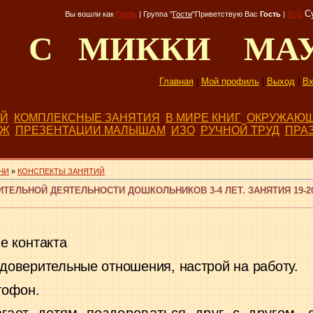
С
Вы вошли как
Гость
|
Группа
"
Гости
"
Приветствую Вас
Гость
|
RSS
Д С МИККИ МА
Главная
|
Мой профиль
|
Выход
|
Вх
ЕЙ
КОМПЛЕКСНЫЕ ЗАНЯТИЯ
В МИРЕ КНИГ
ОКРУЖАЮЩ
БЖ
ПРЕЗЕНТАЦИИ МАЛЫШАМ
ИЗО
РУЧНОЙ ТРУД
ПРА
ЧИ
»
КОНСПЕКТЫ ЗАНЯТИЙ
ТЕЛЬНОЙ ДЕЯТЕЛЬНОСТИ ДОШКОЛЬНИКОВ 3-4 ЛЕТ. ЗАНЯТИЯ 19-2
е контакта
 доверительные отношения, настрой на работу.
тофон.