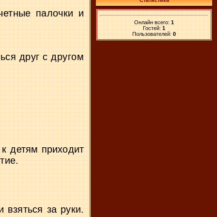
Статистика
четные палочки и
Онлайн всего:
1
Гостей:
1
Пользователей:
0
ься друг с другом
 к детям приходит
тие.
и взяться за руки.