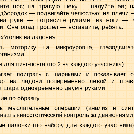
ите нос;
на правую щеку — надуйте ее; 
одбородок — подвигайте челюстью;
на плечи 
на руки — потрясите руками; на ноги — 
и. Снегопад прошел — вставайте, ребята.
«Уголек на ладони»
ть моторику на микроуровне, глазодвигат
рганизма.
 для пинг-понга (по 2 на каждого участника).
гает поиграть с шариками и показывает об
шар на ладони попеременно левой
и прав
а шара одновременно
двумя руками.
ие по образцу
ть мыслительные операции (анализ и син
ивать кинестетический контроль за
движениями 
ые палочки (по набору для каждого участни­
ка