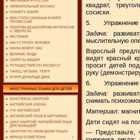
МЫ ЖИВЕМ В РОССИИ
квадрат, треуго
УВЛЕКАТЕЛЬНЫЙ КОСМОС
сосиски.
ПЛАНЕТА ЗЕМЛЯ
КЕМ СТАТЬ? МАЛЫШИ В МИРЕ
5.
Упражнение 
ПРОФЕССИЙ
РЕБЯТАМ-ДОШКОЛЯТАМ ИНТЕРЕСНО
О ЗВЕРЯТАХ
Задача:
развива
РАСТЕНИЯ
мыслительную опе
КАК УСТРОЕН ЧЕЛОВЕК
НАУКА ВОКРУГ НАС
Взрослый предла
ВЕЛИКИЕ ЛЮДИ
видят красный к
СЕКРЕТЫ МАШИН
просит детей под
ПУТЕШЕСТВИЕ ПО КОСМОСУ
руку
(демонстриру
ТАНЕЦ. МУЗЫКА. ТЕАТР
КУХНЯ ДОНАЛЬДА ДАКА
6.
Упражнение
ИНОСТРАННЫЕ ЯЗЫКИ ДЛЯ ДЕТЕЙ
Задача:
развиват
КОНСПЕКТЫ ЗАНЯТИЙ
снимать психоэмо
АНГЛИЙСКАЯ АЗБУКА
Материал:
магни
УЧУ АНГЛИЙСКИЙ
АНГЛИЙСКИЙ ЯЗЫК В КАРТИНКАХ
Дети сидят на по
ЦИКЛ ЗАНЯТИЙ "АНГЛИЙСКИЙ ЯЗЫК
ДЛЯ МАЛЫШЕЙ"
— Представьте, 
ЗАНЯТИЯ ПО НЕМЕЦКОМУ ЯЗЫКУ
ФРАНЦУЗСКИЙ ЯЗЫК
снежинка легла: