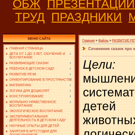
ОБЖ
ПРЕЗЕНТАЦИ
ТРУД
ПРАЗДНИКИ
МЕНЮ САЙТА
Главная
»
Файлы
»
РАЗВИТИЕ РЕ
Сочинение сказок про 
ГЛАВНАЯ СТРАНИЦА
ДЕТИ ОТ 1 ДО 3 ЛЕТ. ОБУЧЕНИЕ И
ВОСПИТАНИЕ
Цел
РАЗВИВАЮЩИЕ СКАЗКИ
РЕБЕНОК В ДЕТСКОМ САДУ
мышле
РАЗВИТИЕ РЕЧИ
ОРИЕНТИРОВАНИЕ В ПРОСТРАНСТВЕ
МАТЕМАТИКА
система
ЛОГИКА ДЛЯ ДОШКОЛЯТ
КОНСТРУИРОВАНИЕ
детей
МОРАЛЬНО-НРАВСТВЕННОЕ
ВОСПИТАНИЕ
ЭКОЛОГИЧЕСКОЕ ВОСПИТАНИЕ
животн
ЭКСПЕРИМЕНТАЛЬНАЯ
ДЕЯТЕЛЬНОСТЬ В ДЕТСКОМ САДУ
НАУЧНЫЕ ОПЫТЫ ДЛЯ ДЕТЕЙ
логич
ЗАНЯТИЯ В АРТСТУДИИ ДЛЯ
ДОШКОЛЬНИКОВ