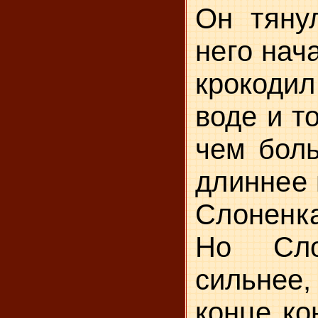
Он тянул
него нач
крокоди
воде и то
чем боль
длиннее 
Слоненка
Но Сло
сильнее
конце к