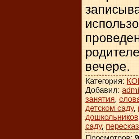
записы­
испол
проведен
родите
вечере.
Категория
:
КО
Добавил
:
adm
занятия
,
слов
детском саду
,
дошкольников
саду
,
пересказ
Просмотров
:
9