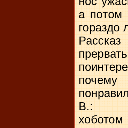
нос ужас
а по­
том 
гораздо 
Расска
пре
поинтере
почем
понравил
В.: Де
хобо