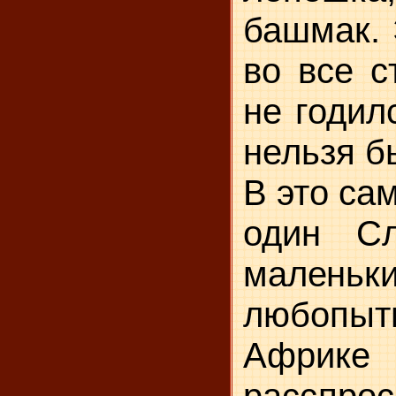
башмак. 
во все с
не годил
нельзя
б
В это са
один Сл
малень­
к
любопытн
Африке