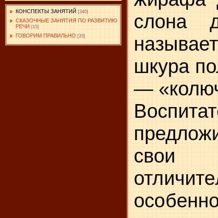
КОНСПЕКТЫ ЗАНЯТИЙ
[340]
слона 
СКАЗОЧНЫЕ ЗАНЯТИЯ ПО РАЗВИТИЮ
РЕЧИ
[15]
ГОВОРИМ ПРАВИЛЬНО
называет
[33]
шкура по
— «колюча
Воспи
предложи
свои
отличит
особенн