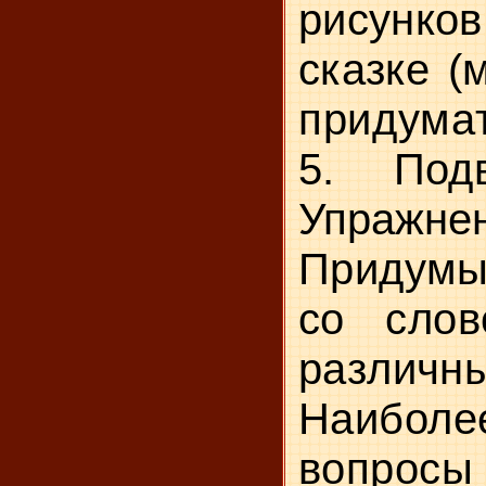
рисунко
сказке 
придумат
5.
Подв
Упражне
Придумы
со сло
разл
Наибол
вопрос