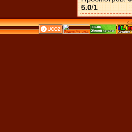
5.0
/
1
Co