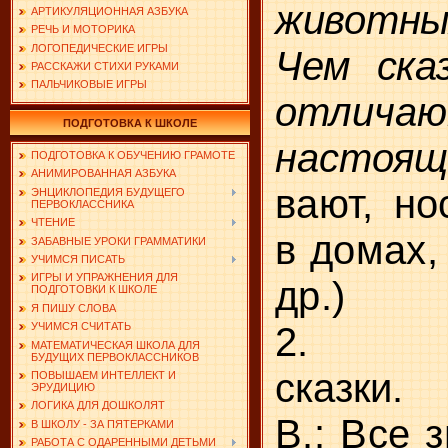
животн
АРТИКУЛЯЦИОННАЯ АЗБУКА
РЕЧЬ И МОТОРИКА
ЛОГОПЕДИЧЕСКИЕ ИГРЫ
Чем
ска
РАССКАЖИ СТИХИ РУКАМИ
ПАЛЬЧИКОВЫЕ ИГРЫ
отли
ПОДГОТОВКА К ШКОЛЕ
насто
ПОДГОТОВКА К ОБУЧЕНИЮ ГРАМОТЕ
АНИМИРОВАННАЯ АЗБУКА
вают, но
ЭНЦИКЛОПЕДИЯ БУДУЩЕГО
ПЕРВОКЛАССНИКА
ЧТЕНИЕ
в домах,
ЗАБАВНЫЕ УРОКИ ГРАММАТИКИ
УЧИМСЯ ПИСАТЬ
ИГРЫ И УПРАЖНЕНИЯ ДЛЯ
др.)
ПОДГОТОВКИ К ШКОЛЕ
Я ПИШУ СЛОВА
2.
УЧИМСЯ СЧИТАТЬ
МАТЕМАТИЧЕСКАЯ ШКОЛА ДЛЯ
БУДУЩИХ ПЕРВОКЛАССНИКОВ
сказки.
ПОВЫШАЕМ ИНТЕЛЛЕКТ И
ЭРУДИЦИЮ
ЛОГИКА ДЛЯ ДОШКОЛЯТ
В.: Все 
В ШКОЛУ - ЗА ПЯТЕРКАМИ
РАБОТА С ОДАРЕННЫМИ ДЕТЬМИ