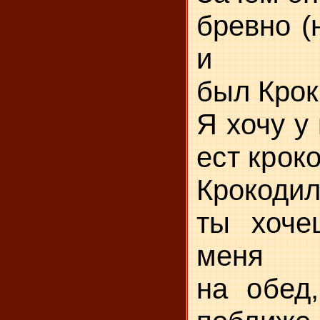
бревно (
и
был Крок
Я хочу у 
ест крок
Крокодил
ты хоче
меня
на обед