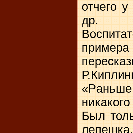
отчего у
др.
Воспита
прим
перес
Р.Киплин
«Рань
никакого
Был тол
лепешк