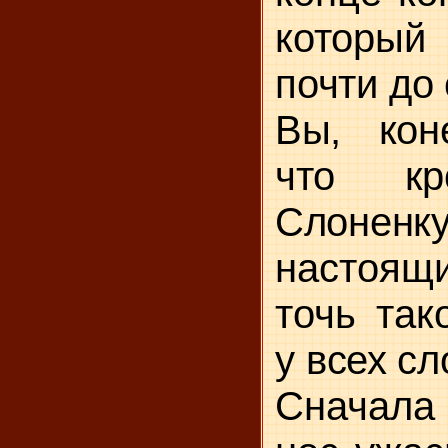
который
почти до 
Вы, коне
что кр
Слонен
настоящи
точь так
у
всех сл
Сначала