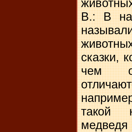
животных
В.: В н
называли
живот­
ны
сказки, 
чем о
отличаю
например
такой
медведя