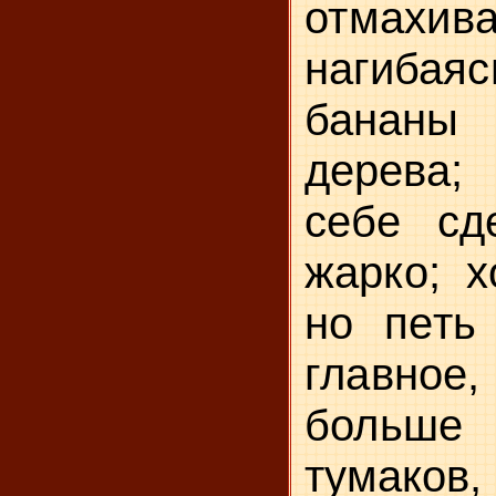
отмахив
нагибаяс
бананы
дерева;
себе сд
жарко; х
но петь
главное
больше
тумаков,