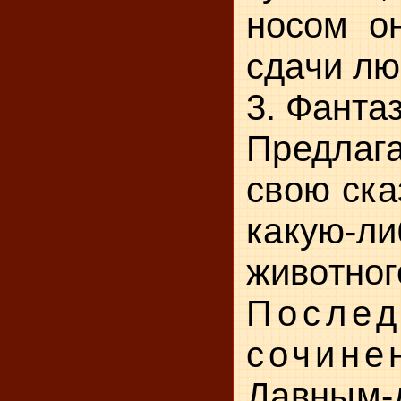
носом он
сдачи лю
3. Фанта
Предлаг
свою ска
ка­
кую-л
животног
Послед
сочине
Давны