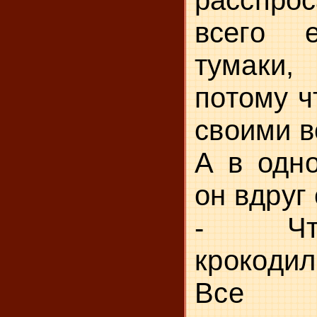
расспр
всего е
тумаки
потому ч
своими в
А в одно
он вдруг
-
Ч
крокодил
Все з