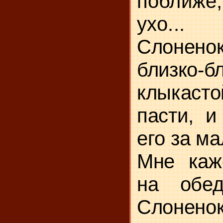
поближе,
ухо...
Слонено
близко-б
клыка
пасти, и
его за ма
Мне каже
на обе
Слоненок.