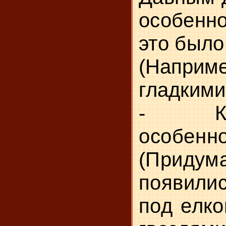
особенно
это был
(Наприм
гладкими
-
К
особенн
(Придум
появилис
под ел­
ко