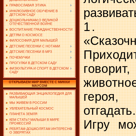
ПРАВОСЛАВАЯ ЭТИКА
развиват
ИНКЛЮЗИВНОЕ ОБУЧЕНИЕ В
ДЕТСКОМ САДУ
ДОШКОЛЬНИКАМ О ВЕЛИКОЙ
1.
ОТЕЧЕСТВЕННОЙ ВОЙНЕ
ВОСПИТАНИЕ ГРАЖДАНСТВЕННОСТИ
ДЕТЯМ О КОСМОСЕ
«Сказочн
ФИЛОСОФИЯ ДЛЯ МАЛЫШЕЙ
ДЕТСКИЕ ПЕСЕНКИ С НОТАМИ
Приход
ДЕТСКИЕ ПЕСЕНКИ В MP3
ПОЧЕМУЧКИ
ПРОГУЛКИ В ДЕТСКОМ САДУ
говорит
ФИЗКУЛЬТУРА И СПОРТ В ДЕТСКОМ
САДУ
живот
ОТКРЫВАЕМ МИР ВМЕСТЕ С МИККИ
МАУСОМ
героя, 
РАЗВИВАЮЩАЯ ЭНЦИКЛОПЕДИЯ ДЛЯ
МАЛЫШЕЙ
МЫ ЖИВЕМ В РОССИИ
отгадать.
УВЛЕКАТЕЛЬНЫЙ КОСМОС
ПЛАНЕТА ЗЕМЛЯ
КЕМ СТАТЬ? МАЛЫШИ В МИРЕ
Игру мо
ПРОФЕССИЙ
РЕБЯТАМ-ДОШКОЛЯТАМ ИНТЕРЕСНО
О ЗВЕРЯТАХ