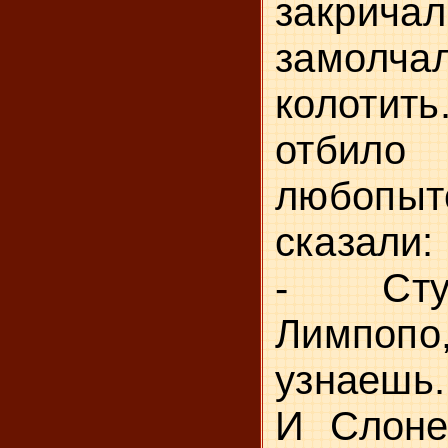
закрич
замолч
колотит
отби
любопы
сказали:
-
Сту
Лимпопо
узнаешь.
И Слоне