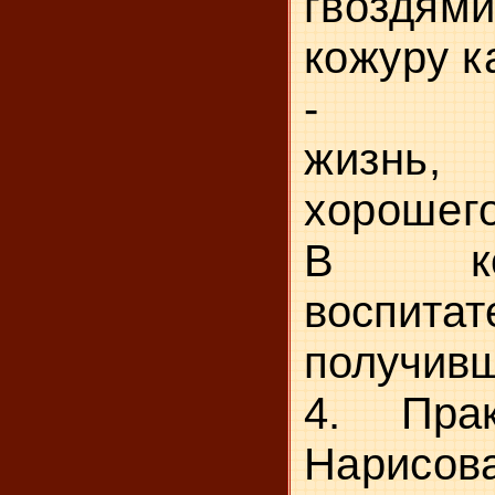
гвоздя
кожуру к
-
жизнь
хорошег
В ко
воспитат
получив
4.
Прак
Нарис