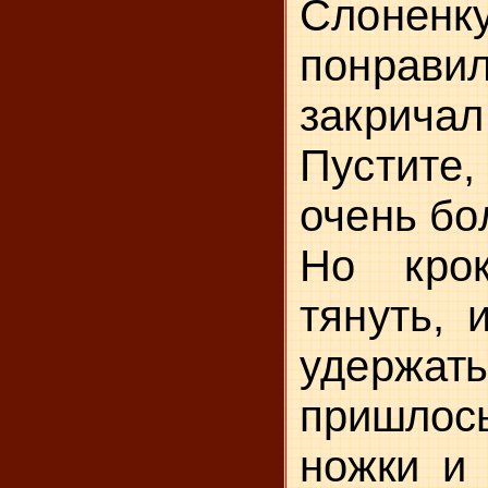
Слоненк
понра
закричал
Пустите,
очень бо
Но крок
тянуть, 
удер­
жат
пришлось
ножки и