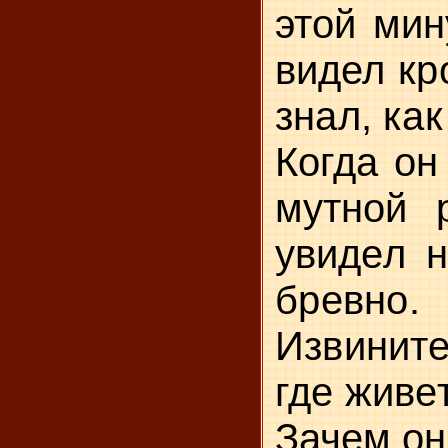
этой мин
видел
кр
знал, как
Когда он
мутной 
уви­
дел н
бревно.
Извините
где живе
Зачем он