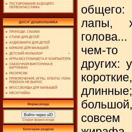
ТЕСТИРОВАНИЕ БУДУЩЕГО
общего
ПЕРВОКЛАССНИКА
лапы,
ДОСУГ ДОШКОЛЬНИКА
ПРИХОДИ, СКАЗКА!
голова..
СТИХИ ДЛЯ ДЕТЕЙ
АУДИОКНИГИ ДЛЯ ДЕТЕЙ
чем-то
КАРАОКЕ ДЛЯ МАЛЫШЕЙ
ДЕТСКИЙ ФОЛЬКЛОР
ИГРЫ БЕЗ ПЛАНШЕТА И КОМПЬЮТЕРА
других: 
СКАЗОЧНАЯ ВИКТОРИНА В
КАРТИНКАХ
коротки
РАСКРАСКИ
ПРИКЛЮЧЕНИЯ, ИГРЫ, ОПЫТЫ. ПОКА
РЕБЕНОК НЕ ВЫРОС
дли
КРОССВОРДЫ ДЛЯ МАЛЫШЕЙ
НЕСКУЧАЙКА
большой
Форма входа
совсем
Войти через uID
Старая форма входа
жирафа
Категории раздела