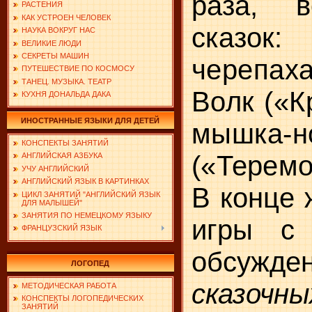
раза, в
РАСТЕНИЯ
КАК УСТРОЕН ЧЕЛОВЕК
сказок
НАУКА ВОКРУГ НАС
ВЕЛИКИЕ ЛЮДИ
СЕКРЕТЫ МАШИН
черепаха
ПУТЕШЕСТВИЕ ПО КОСМОСУ
ТАНЕЦ. МУЗЫКА. ТЕАТР
Волк («
КУХНЯ ДОНАЛЬДА ДАКА
ИНОСТРАННЫЕ ЯЗЫКИ ДЛЯ ДЕТЕЙ
мышка-н
КОНСПЕКТЫ ЗАНЯТИЙ
(«Теремо
АНГЛИЙСКАЯ АЗБУКА
УЧУ АНГЛИЙСКИЙ
АНГЛИЙСКИЙ ЯЗЫК В КАРТИНКАХ
В конце 
ЦИКЛ ЗАНЯТИЙ "АНГЛИЙСКИЙ ЯЗЫК
ДЛЯ МАЛЫШЕЙ"
ЗАНЯТИЯ ПО НЕМЕЦКОМУ ЯЗЫКУ
игры с 
ФРАНЦУЗСКИЙ ЯЗЫК
обсуж­
де
ЛОГОПЕД
сказо
МЕТОДИЧЕСКАЯ РАБОТА
КОНСПЕКТЫ ЛОГОПЕДИЧЕСКИХ
ЗАНЯТИЙ