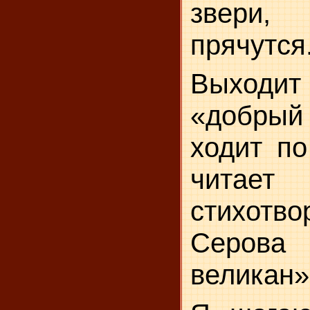
звери,
прячутся
Выходи
«добрый 
ходит по
читает
стихот
Серов
великан»