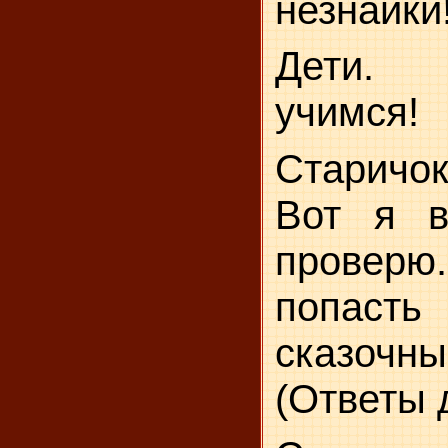
незнайки
Дети.
учимся!
Старичок
Вот я в
провер
попас
сказо
(Ответы 