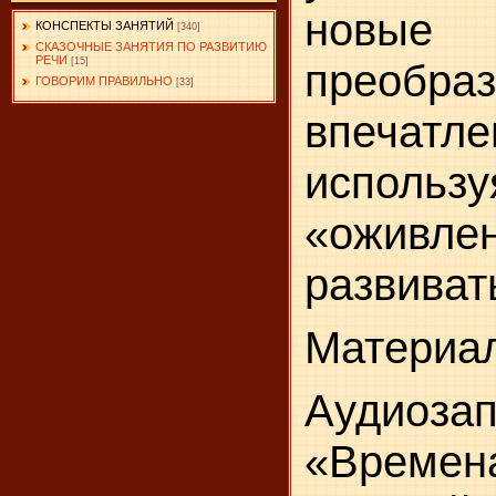
новые
КОНСПЕКТЫ ЗАНЯТИЙ
[340]
СКАЗОЧНЫЕ ЗАНЯТИЯ ПО РАЗВИТИЮ
РЕЧИ
[15]
преобра
ГОВОРИМ ПРАВИЛЬНО
[33]
впечатле
исполь
«оживлен
развиват
Материал
Аудиоза
«Врем