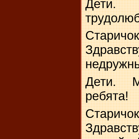
Дет
трудолюб
Старичок
Здравств
недружны
Дети. 
ребята!
Старичок
Здравств