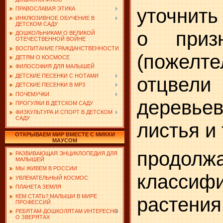
уточнить
ПРАВОСЛАВАЯ ЭТИКА
ИНКЛЮЗИВНОЕ ОБУЧЕНИЕ В
ДЕТСКОМ САДУ
о приз
ДОШКОЛЬНИКАМ О ВЕЛИКОЙ
ОТЕЧЕСТВЕННОЙ ВОЙНЕ
ВОСПИТАНИЕ ГРАЖДАНСТВЕННОСТИ
(пожел
ДЕТЯМ О КОСМОСЕ
ФИЛОСОФИЯ ДЛЯ МАЛЫШЕЙ
ДЕТСКИЕ ПЕСЕНКИ С НОТАМИ
отцвели
ДЕТСКИЕ ПЕСЕНКИ В MP3
ПОЧЕМУЧКИ
деревь
ПРОГУЛКИ В ДЕТСКОМ САДУ
ФИЗКУЛЬТУРА И СПОРТ В ДЕТСКОМ
САДУ
листья и т
ОТКРЫВАЕМ МИР ВМЕСТЕ С МИККИ
МАУСОМ
продол
РАЗВИВАЮЩАЯ ЭНЦИКЛОПЕДИЯ ДЛЯ
МАЛЫШЕЙ
МЫ ЖИВЕМ В РОССИИ
классиф
УВЛЕКАТЕЛЬНЫЙ КОСМОС
ПЛАНЕТА ЗЕМЛЯ
КЕМ СТАТЬ? МАЛЫШИ В МИРЕ
растени
ПРОФЕССИЙ
РЕБЯТАМ-ДОШКОЛЯТАМ ИНТЕРЕСНО
О ЗВЕРЯТАХ