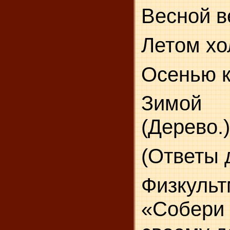
Весной в
Летом хо
Осенью к
Зимой 
(Дерево.)
(Ответы 
Физкульт
«Собери