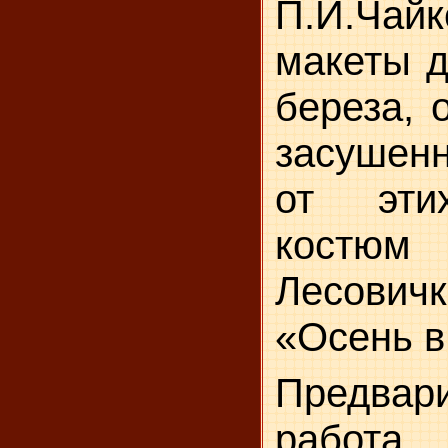
П.И.Чайк
макеты д
береза, 
засушен
от эти
костюм
Лесович
«Осень в
Предвар
работа.