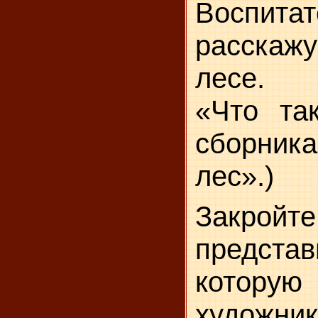
Воспитат
расскажу
лесе. 
«Что та
сборник
лес».)
Закрой
представ
котору
художник