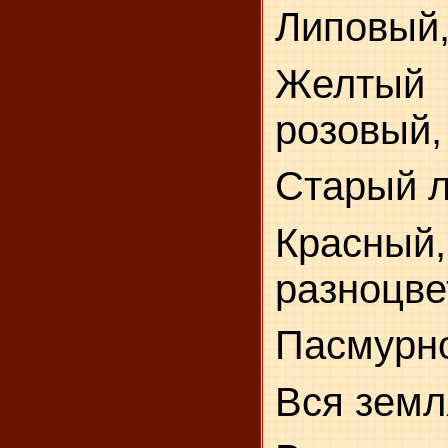
Липовый,
Желты
розовый,
Старый л
Красный,
разноцве
Пасмурно
Вся земл