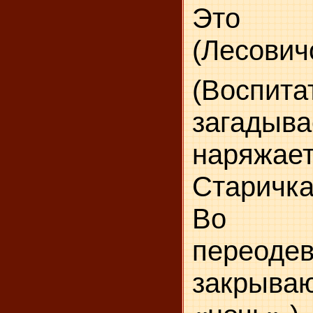
Это ст
(Лесович
(Воспита
загадыва
наряжае
Старичка
Во 
переод
закрыв