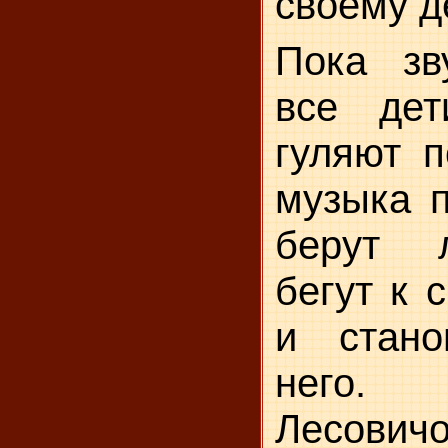
своему д
Пока зв
все дет
гуляют п
музыка п
берут 
бегут к 
и стано
него. 
Лесовичо