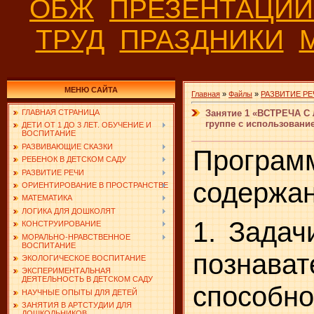
ОБЖ
ПРЕЗЕНТАЦИ
ТРУД
ПРАЗДНИКИ
МЕНЮ САЙТА
Главная
»
Файлы
»
РАЗВИТИЕ РЕ
Занятие 1 «ВСТРЕЧА С
ГЛАВНАЯ СТРАНИЦА
группе с использовани
ДЕТИ ОТ 1 ДО 3 ЛЕТ. ОБУЧЕНИЕ И
ВОСПИТАНИЕ
РАЗВИВАЮЩИЕ СКАЗКИ
Програм
РЕБЕНОК В ДЕТСКОМ САДУ
РАЗВИТИЕ РЕЧИ
содержан
ОРИЕНТИРОВАНИЕ В ПРОСТРАНСТВЕ
МАТЕМАТИКА
ЛОГИКА ДЛЯ ДОШКОЛЯТ
1. Задач
КОНСТРУИРОВАНИЕ
МОРАЛЬНО-НРАВСТВЕННОЕ
ВОСПИТАНИЕ
познават
ЭКОЛОГИЧЕСКОЕ ВОСПИТАНИЕ
ЭКСПЕРИМЕНТАЛЬНАЯ
ДЕЯТЕЛЬНОСТЬ В ДЕТСКОМ САДУ
способ­но
НАУЧНЫЕ ОПЫТЫ ДЛЯ ДЕТЕЙ
ЗАНЯТИЯ В АРТСТУДИИ ДЛЯ
ДОШКОЛЬНИКОВ