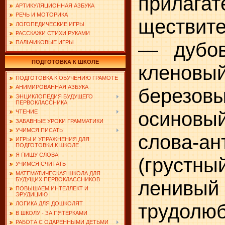
прилагат
АРТИКУЛЯЦИОННАЯ АЗБУКА
РЕЧЬ И МОТОРИКА
ществит
ЛОГОПЕДИЧЕСКИЕ ИГРЫ
РАССКАЖИ СТИХИ РУКАМИ
— дубо
ПАЛЬЧИКОВЫЕ ИГРЫ
ПОДГОТОВКА К ШКОЛЕ
кленовы
ПОДГОТОВКА К ОБУЧЕНИЮ ГРАМОТЕ
АНИМИРОВАННАЯ АЗБУКА
березов
ЭНЦИКЛОПЕДИЯ БУДУЩЕГО
ПЕРВОКЛАССНИКА
осиновый
ЧТЕНИЕ
ЗАБАВНЫЕ УРОКИ ГРАММАТИКИ
УЧИМСЯ ПИСАТЬ
слова-а
ИГРЫ И УПРАЖНЕНИЯ ДЛЯ
ПОДГОТОВКИ К ШКОЛЕ
Я ПИШУ СЛОВА
(грустны
УЧИМСЯ СЧИТАТЬ
МАТЕМАТИЧЕСКАЯ ШКОЛА ДЛЯ
БУДУЩИХ ПЕРВОКЛАССНИКОВ
лен
ПОВЫШАЕМ ИНТЕЛЛЕКТ И
ЭРУДИЦИЮ
трудолюб
ЛОГИКА ДЛЯ ДОШКОЛЯТ
В ШКОЛУ - ЗА ПЯТЕРКАМИ
РАБОТА С ОДАРЕННЫМИ ДЕТЬМИ