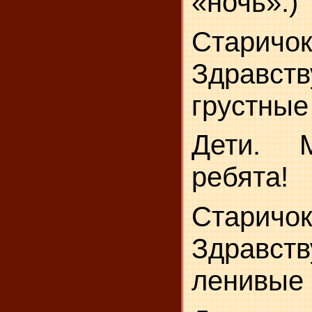
«ночь».)
Старичок
Здравств
грустные
Дети. 
ребята!
Старичок
Здравств
ленивые 