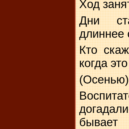
Ход заня
Дни ст
длиннее 
Кто скаж
когда эт
(Осенью)
Воспита
догадал
бывае