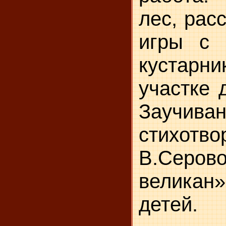
лес, рас
игры с 
кустар
участке 
Заучива
стихотво
В.Серов
великан
детей.