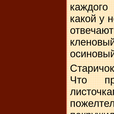
каждог
какой у н
отвечают
кленовы
осиновый
Старичок
Что пр
листочка
пожелтел