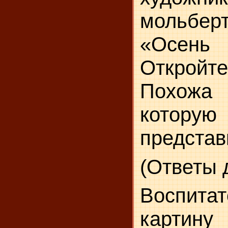
мольбе
«Осень
Открой
Похожа
кото
представ
(Ответы 
Воспит
картину