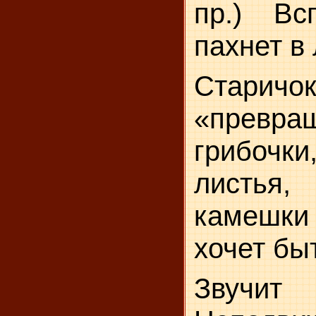
пр.) Вс
пахнет в 
Старичок
«превращ
грибоч
листья,
камешк
хочет быт
Звучи