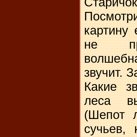
Старичок
Посмот
картину 
не пр
волшеб
звучит. З
Какие зв
леса в
(Шепот л
сучьев, 