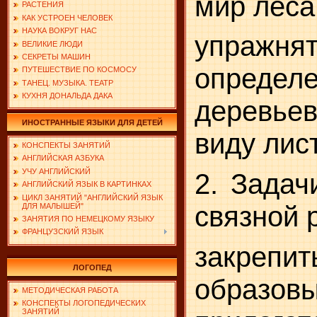
мир леса
РАСТЕНИЯ
КАК УСТРОЕН ЧЕЛОВЕК
НАУКА ВОКРУГ НАС
упражн
ВЕЛИКИЕ ЛЮДИ
СЕКРЕТЫ МАШИН
определ
ПУТЕШЕСТВИЕ ПО КОСМОСУ
ТАНЕЦ. МУЗЫКА. ТЕАТР
КУХНЯ ДОНАЛЬДА ДАКА
деревьев
ИНОСТРАННЫЕ ЯЗЫКИ ДЛЯ ДЕТЕЙ
виду лис
КОНСПЕКТЫ ЗАНЯТИЙ
АНГЛИЙСКАЯ АЗБУКА
УЧУ АНГЛИЙСКИЙ
2. Задач
АНГЛИЙСКИЙ ЯЗЫК В КАРТИНКАХ
ЦИКЛ ЗАНЯТИЙ "АНГЛИЙСКИЙ ЯЗЫК
связной 
ДЛЯ МАЛЫШЕЙ"
ЗАНЯТИЯ ПО НЕМЕЦКОМУ ЯЗЫКУ
ФРАНЦУЗСКИЙ ЯЗЫК
закреп
ЛОГОПЕД
образов
МЕТОДИЧЕСКАЯ РАБОТА
КОНСПЕКТЫ ЛОГОПЕДИЧЕСКИХ
ЗАНЯТИЙ