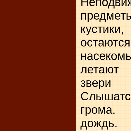
Неподви
предме
кустик
остаются
насеко
летают 
звери 
Слыша
грома,
дождь.