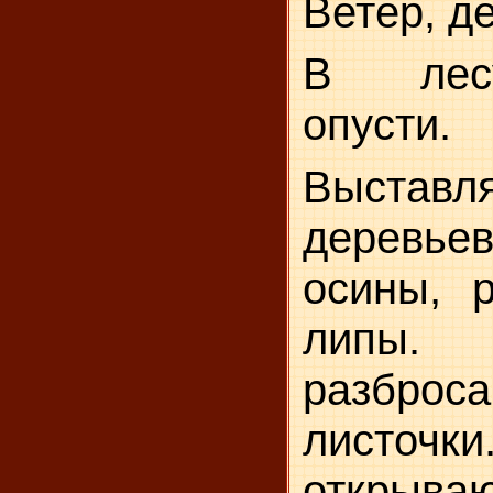
Ветер, д
В лес
опусти.
Выставл
деревь
осины, р
липы
разбр
листо
открыв