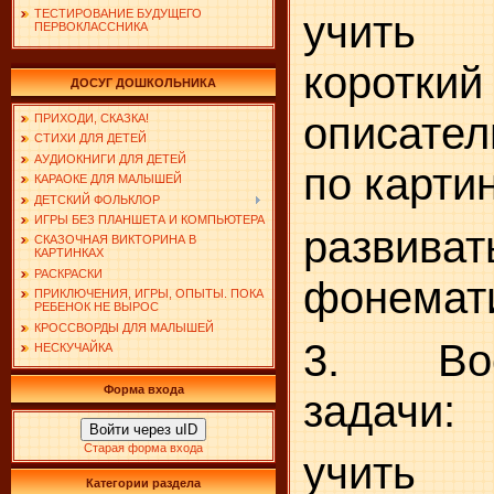
ТЕСТИРОВАНИЕ БУДУЩЕГО
учить 
ПЕРВОКЛАССНИКА
короткий
ДОСУГ ДОШКОЛЬНИКА
описател
ПРИХОДИ, СКАЗКА!
СТИХИ ДЛЯ ДЕТЕЙ
АУДИОКНИГИ ДЛЯ ДЕТЕЙ
по карти
КАРАОКЕ ДЛЯ МАЛЫШЕЙ
ДЕТСКИЙ ФОЛЬКЛОР
ИГРЫ БЕЗ ПЛАНШЕТА И КОМПЬЮТЕРА
развиват
СКАЗОЧНАЯ ВИКТОРИНА В
КАРТИНКАХ
РАСКРАСКИ
фонемати
ПРИКЛЮЧЕНИЯ, ИГРЫ, ОПЫТЫ. ПОКА
РЕБЕНОК НЕ ВЫРОС
КРОССВОРДЫ ДЛЯ МАЛЫШЕЙ
3. Вос
НЕСКУЧАЙКА
Форма входа
задачи:
Войти через uID
Старая форма входа
учить 
Категории раздела