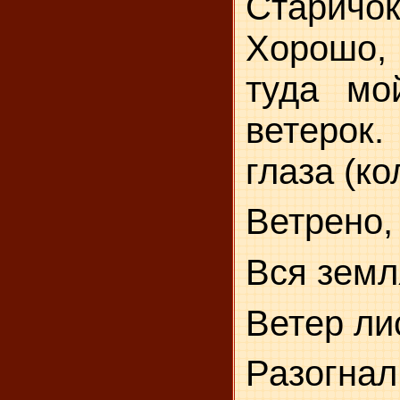
Старичок
Хорошо, 
туда мо
ветеро
глаза (ко
Ветрено,
Вся земл
Ветер ли
Разогнал