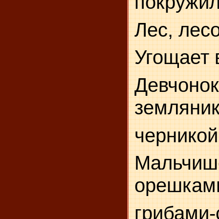
покружил
Лес, лесо
Угощает 
Девч
земляник
черникой
Маль
орешкам
грибами-