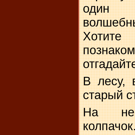
один 
волшебн
Хоти
познаком
отгадайте
В лесу, 
старый с
На не
колпачок