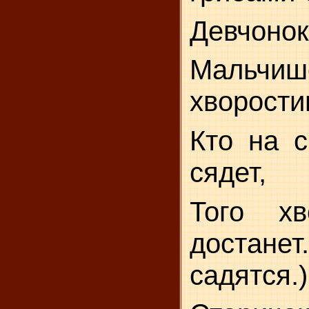
Девчонок
Маль
хворости
Кто на с
сядет,
Того хв
достан
садятся.)