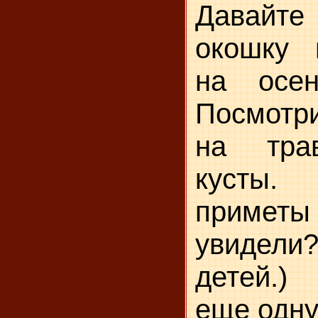
Давайте
окошку 
на осен
Посмотр
на трав
кусты.
примет
увидел
детей.)
еще одну