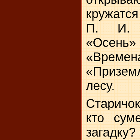
кружатс
П. И. 
«Осень»
«Време
«Призе
лесу.
Старичок
кто суме
загадку?