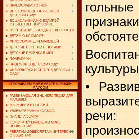
гольн
ПРАВОСЛАВАЯ ЭТИКА
ИНКЛЮЗИВНОЕ ОБУЧЕНИЕ В
ДЕТСКОМ САДУ
признак
ДОШКОЛЬНИКАМ О ВЕЛИКОЙ
ОТЕЧЕСТВЕННОЙ ВОЙНЕ
ВОСПИТАНИЕ ГРАЖДАНСТВЕННОСТИ
обстояте
ДЕТЯМ О КОСМОСЕ
ФИЛОСОФИЯ ДЛЯ МАЛЫШЕЙ
ДЕТСКИЕ ПЕСЕНКИ С НОТАМИ
Воспита
ДЕТСКИЕ ПЕСЕНКИ В MP3
ПОЧЕМУЧКИ
культуры
ПРОГУЛКИ В ДЕТСКОМ САДУ
ФИЗКУЛЬТУРА И СПОРТ В ДЕТСКОМ
САДУ
• Разви
ОТКРЫВАЕМ МИР ВМЕСТЕ С МИККИ
МАУСОМ
РАЗВИВАЮЩАЯ ЭНЦИКЛОПЕДИЯ ДЛЯ
выразит
МАЛЫШЕЙ
МЫ ЖИВЕМ В РОССИИ
речи
УВЛЕКАТЕЛЬНЫЙ КОСМОС
ПЛАНЕТА ЗЕМЛЯ
КЕМ СТАТЬ? МАЛЫШИ В МИРЕ
произно
ПРОФЕССИЙ
РЕБЯТАМ-ДОШКОЛЯТАМ ИНТЕРЕСНО
О ЗВЕРЯТАХ