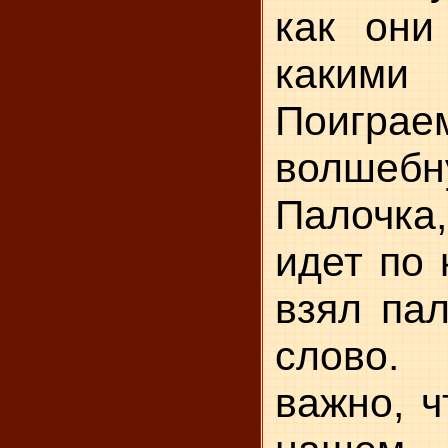
как они
какими 
Поиг
волшебн
Палочка,
идет по к
взял пал
слово.
важно, ч