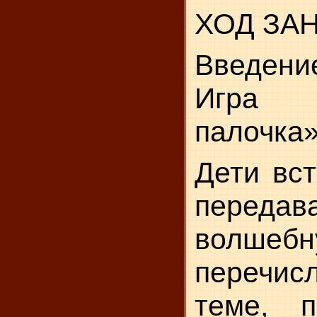
ХОД ЗА
Введени
Игра «
палочка
Дети вст
передава
волшебн
перечисл
теме, п