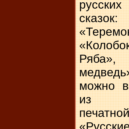
русски
сказок
«Теремо
«Колобо
Ряба»,
медвед
можно в
из на
печат
«Русские