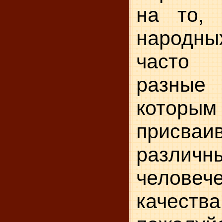
на то, 
народн
часто
разны
которым
присваи
различн
человеч
качеств