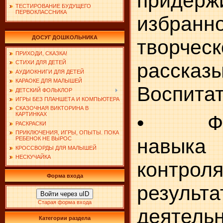
придерж
ТЕСТИРОВАНИЕ БУДУЩЕГО
ПЕРВОКЛАССНИКА
избран
ДОСУГ ДОШКОЛЬНИКА
творчес
ПРИХОДИ, СКАЗКА!
рассказ
СТИХИ ДЛЯ ДЕТЕЙ
АУДИОКНИГИ ДЛЯ ДЕТЕЙ
КАРАОКЕ ДЛЯ МАЛЫШЕЙ
Воспита
ДЕТСКИЙ ФОЛЬКЛОР
ИГРЫ БЕЗ ПЛАНШЕТА И КОМПЬЮТЕРА
СКАЗОЧНАЯ ВИКТОРИНА В
КАРТИНКАХ
• Фор
РАСКРАСКИ
ПРИКЛЮЧЕНИЯ, ИГРЫ, ОПЫТЫ. ПОКА
навыка
РЕБЕНОК НЕ ВЫРОС
КРОССВОРДЫ ДЛЯ МАЛЫШЕЙ
НЕСКУЧАЙКА
контро
Форма входа
результа
Войти через uID
Старая форма входа
деятельн
Категории раздела