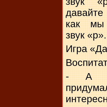
звук «
давайт
как мы
звук «р».
Игра «Да
Воспитат
- А 
придум
интерес