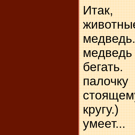
Итак
животны
медведь.
медвед
бегать
палочк
стоя­щ
кругу.
умеет..