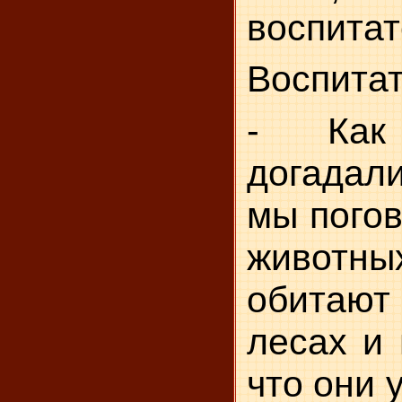
воспи­та
Воспитат
- Ка
догадал
мы погов
животн
обитаю
лесах и 
что они 