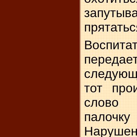
запуты
прятаться
Воспита
переда
следующ
тот про
слово 
палочк
Нару­ш