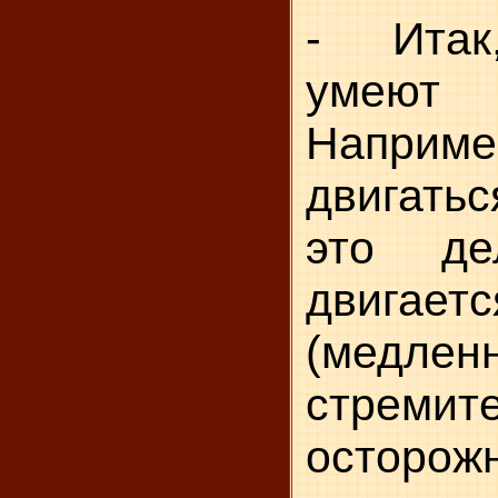
- Итак
умеют 
Например
двигать
это де
двигаетс
(медленн
стремите
осторо