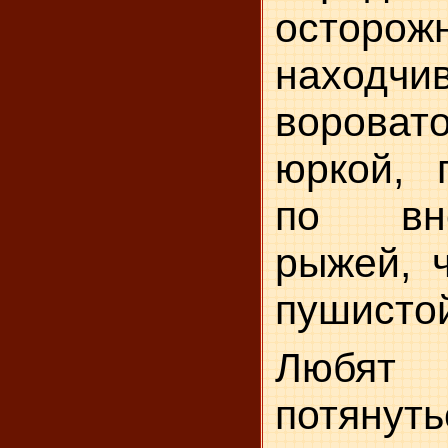
осторож
находчив
вороват
юркой, 
по вн
рыжей, ч
пушистой 
Любя
потянуть