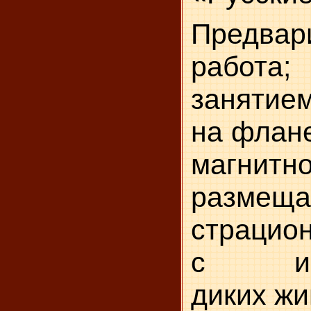
Предвар
работ
занятием
на флан
магнит
размеща
страцио
с изо
диких жи