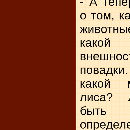
- А тепе
о том, к
животны
какой 
внешн
повадки
какой 
лиса? 
быть (
определе