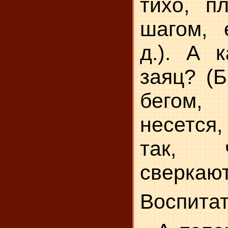
тихо, пл
шагом, 
д.). А к
заяц? (Б
бегом,
несется,
так, 
сверкают 
Воспитат