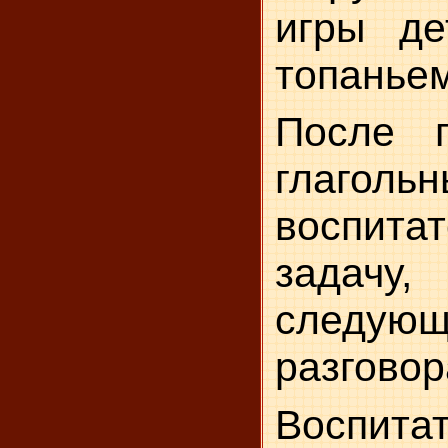
игры де
топаньем
После п
глагол
воспитат
задач
следующ
разговор
Воспитат