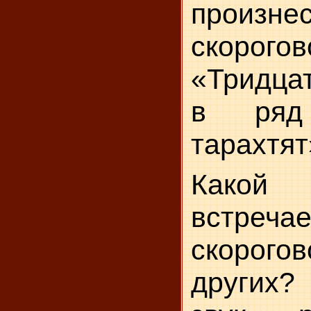
произне
скорогово
«Тридцат
в ряд 
тарахтят
Како
встреча
скорог
дру­гих