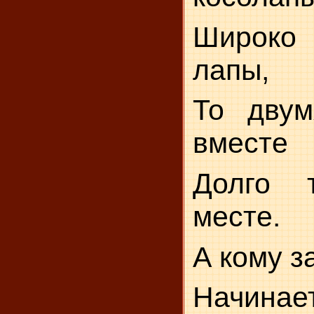
Широко
лапы,
То двум
вместе
Долго 
месте.
А кому з
Начи