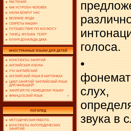
предл
РАСТЕНИЯ
КАК УСТРОЕН ЧЕЛОВЕК
НАУКА ВОКРУГ НАС
различн
ВЕЛИКИЕ ЛЮДИ
СЕКРЕТЫ МАШИН
интона
ПУТЕШЕСТВИЕ ПО КОСМОСУ
ТАНЕЦ. МУЗЫКА. ТЕАТР
КУХНЯ ДОНАЛЬДА ДАКА
голоса.
ИНОСТРАННЫЕ ЯЗЫКИ ДЛЯ ДЕТЕЙ
• Ра
КОНСПЕКТЫ ЗАНЯТИЙ
АНГЛИЙСКАЯ АЗБУКА
УЧУ АНГЛИЙСКИЙ
фонемат
АНГЛИЙСКИЙ ЯЗЫК В КАРТИНКАХ
ЦИКЛ ЗАНЯТИЙ "АНГЛИЙСКИЙ ЯЗЫК
ДЛЯ МАЛЫШЕЙ"
слух
ЗАНЯТИЯ ПО НЕМЕЦКОМУ ЯЗЫКУ
ФРАНЦУЗСКИЙ ЯЗЫК
опреде
ЛОГОПЕД
звука в 
МЕТОДИЧЕСКАЯ РАБОТА
КОНСПЕКТЫ ЛОГОПЕДИЧЕСКИХ
ЗАНЯТИЙ