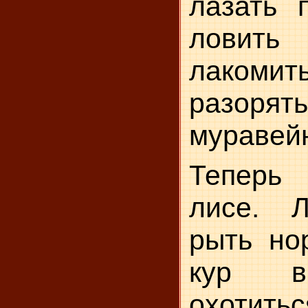
лазать 
лови
лакоми
разорять
муравейни
Теперь 
лисе. Л
рыть нор
кур в
охотитьс