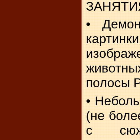
ЗАНЯТИ
• Демон
карт
изображ
животн
полосы 
• Неболь
(не боле
с сюж