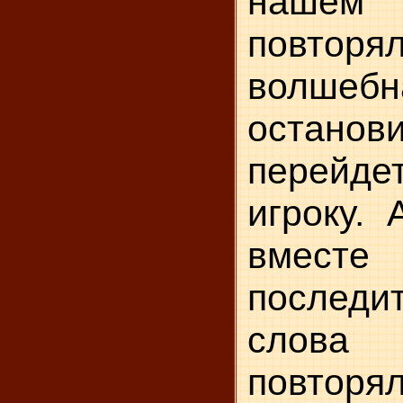
нашем
повторя
волшеб
остано
перейде
игроку.
вмест
послед
сло
повторял