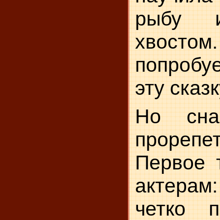
рыбу и
хвосто
попробу
эту сказ
Но сна
прорепет
Первое 
актерам
четко п