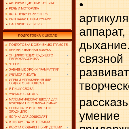
• Ра
АРТИКУЛЯЦИОННАЯ АЗБУКА
РЕЧЬ И МОТОРИКА
артикул
ЛОГОПЕДИЧЕСКИЕ ИГРЫ
РАССКАЖИ СТИХИ РУКАМИ
ПАЛЬЧИКОВЫЕ ИГРЫ
аппара
ПОДГОТОВКА К ШКОЛЕ
дыхани
ПОДГОТОВКА К ОБУЧЕНИЮ ГРАМОТЕ
АНИМИРОВАННАЯ АЗБУКА
связн
ЭНЦИКЛОПЕДИЯ БУДУЩЕГО
ПЕРВОКЛАССНИКА
ЧТЕНИЕ
развив
ЗАБАВНЫЕ УРОКИ ГРАММАТИКИ
УЧИМСЯ ПИСАТЬ
ИГРЫ И УПРАЖНЕНИЯ ДЛЯ
творческ
ПОДГОТОВКИ К ШКОЛЕ
Я ПИШУ СЛОВА
УЧИМСЯ СЧИТАТЬ
рассказы
МАТЕМАТИЧЕСКАЯ ШКОЛА ДЛЯ
БУДУЩИХ ПЕРВОКЛАССНИКОВ
ПОВЫШАЕМ ИНТЕЛЛЕКТ И
умение
ЭРУДИЦИЮ
ЛОГИКА ДЛЯ ДОШКОЛЯТ
В ШКОЛУ - ЗА ПЯТЕРКАМИ
РАБОТА С ОДАРЕННЫМИ ДЕТЬМИ