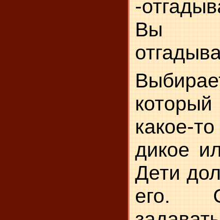
-отгадыв
Вы 
отгадыва
Выбирае
который
какое-т
дикое и
Дети дол
его. 
задава