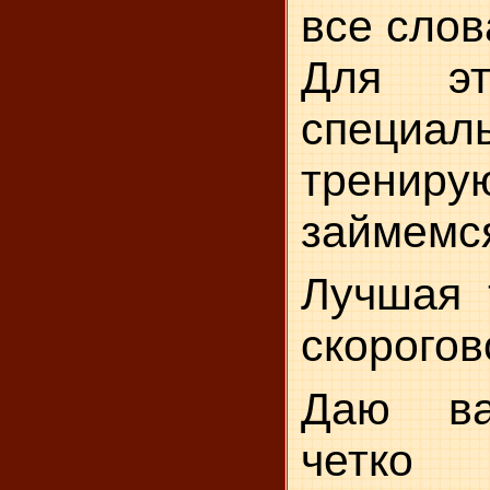
все слов
Для эт
специал
тренир
займемся
Лучшая 
скорогов
Даю ва
четк