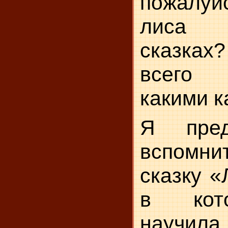
пожалу
лиса 
сказках?
всего
какими к
Я пред
вспомн
сказку «
в кот
научила 