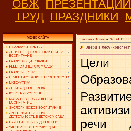
ОБЖ
ПРЕЗЕНТАЦИ
ТРУД
ПРАЗДНИКИ
МЕНЮ САЙТА
Главная
»
Файлы
»
РАЗВИТИЕ РЕ
Звери в лесу (конспект
ГЛАВНАЯ СТРАНИЦА
ДЕТИ ОТ 1 ДО 3 ЛЕТ. ОБУЧЕНИЕ И
ВОСПИТАНИЕ
Цели
РАЗВИВАЮЩИЕ СКАЗКИ
РЕБЕНОК В ДЕТСКОМ САДУ
РАЗВИТИЕ РЕЧИ
Образов
ОРИЕНТИРОВАНИЕ В ПРОСТРАНСТВЕ
МАТЕМАТИКА
ЛОГИКА ДЛЯ ДОШКОЛЯТ
Развит
КОНСТРУИРОВАНИЕ
МОРАЛЬНО-НРАВСТВЕННОЕ
ВОСПИТАНИЕ
активи
ЭКОЛОГИЧЕСКОЕ ВОСПИТАНИЕ
ЭКСПЕРИМЕНТАЛЬНАЯ
ДЕЯТЕЛЬНОСТЬ В ДЕТСКОМ САДУ
речи д
НАУЧНЫЕ ОПЫТЫ ДЛЯ ДЕТЕЙ
ЗАНЯТИЯ В АРТСТУДИИ ДЛЯ
ДОШКОЛЬНИКОВ