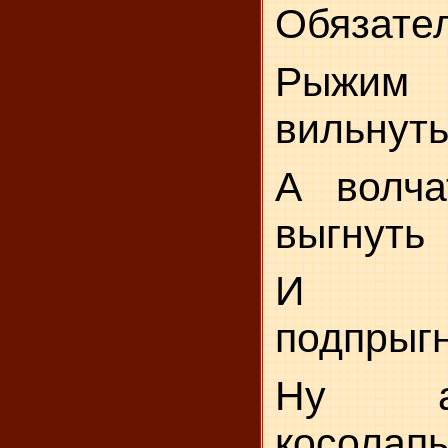
Обязател
Рыжим 
вильнуть
А волча
выгнуть
И ле
подпрыгн
Ну а
косолапы