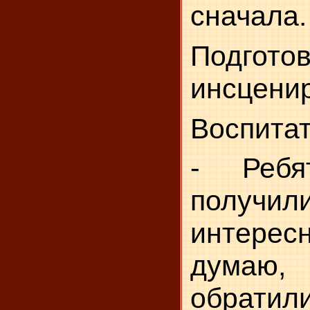
сначала.
Подг
инсценир
Воспитат
- Ребя
получи
интересн
думаю,
обрати