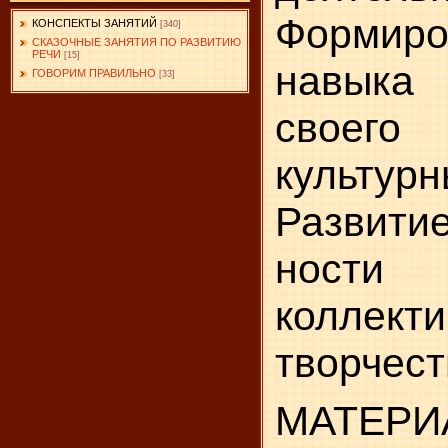
Формиро
КОНСПЕКТЫ ЗАНЯТИЙ
[340]
СКАЗОЧНЫЕ ЗАНЯТИЯ ПО РАЗВИТИЮ
РЕЧИ
[15]
навыка
ГОВОРИМ ПРАВИЛЬНО
[33]
своег
культурн
Развит
но
коллект
творчест
МАТЕР