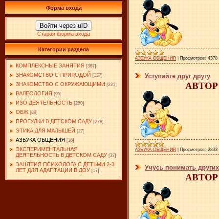
Форма входа
Войти через uID
Старая форма входа
Категории раздела
АЗБУКА ОБЩЕНИЯ
|
Просмотров:
4378
КОМПЛЕКСНЫЕ ЗАНЯТИЯ
[387]
ЗНАКОМСТВО С ПРИРОДОЙ
Уступайте друг другу
[137]
АВТОР:
ЗНАКОМСТВО С ОКРУЖАЮЩИМИ
[221]
ВАЛЕОЛОГИЯ
[95]
ИЗО ДЕЯТЕЛЬНОСТЬ
[280]
ОБЖ
[89]
ПРОГУЛКИ В ДЕТСКОМ САДУ
[228]
ЭТИКА ДЛЯ МАЛЫШЕЙ
[27]
АЗБУКА ОБЩЕНИЯ
[16]
ЭКСПЕРИМЕНТАЛЬНАЯ
АЗБУКА ОБЩЕНИЯ
|
Просмотров:
2833
ДЕЯТЕЛЬНОСТЬ В ДЕТСКОМ САДУ
[37]
ЗАНЯТИЯ ПСИХОЛОГА С ДЕТЬМИ 2-3
Учусь понимать других
ЛЕТ ДЛЯ АДАПТАЦИИ В ДОУ
[17]
АВТОР: