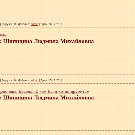
|
Загрузок:
0
|
Добавил:
admin
|
Дата:
16.12.2011
дамы
 Шипицина Людмила Михайловна
|
Загрузок:
0
|
Добавил:
admin
|
Дата:
15.12.2011
евочек». Беседа «С кем бы я хотел дружить»
 Шипицина Людмила Михайловна