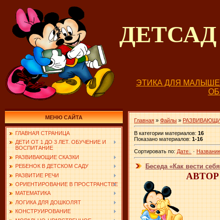
ДЕТСА
ЭТИКА ДЛЯ МАЛЫШ
О
МЕНЮ САЙТА
Главная
»
Файлы
»
РАЗВИВАЮЩИ
В категории материалов
:
16
ГЛАВНАЯ СТРАНИЦА
Показано материалов
:
1-16
ДЕТИ ОТ 1 ДО 3 ЛЕТ. ОБУЧЕНИЕ И
ВОСПИТАНИЕ
Сортировать по
:
Дате
·
Названи
РАЗВИВАЮЩИЕ СКАЗКИ
Беседа «Как вести себ
РЕБЕНОК В ДЕТСКОМ САДУ
АВТОР:
РАЗВИТИЕ РЕЧИ
ОРИЕНТИРОВАНИЕ В ПРОСТРАНСТВЕ
МАТЕМАТИКА
ЛОГИКА ДЛЯ ДОШКОЛЯТ
КОНСТРУИРОВАНИЕ