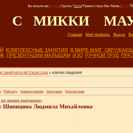
П
Вы вошли как
Гость
|
Группа
"
Гости
"
Приветствую Вас
Гость
|
RSS
Д С МИККИ МА
Главная
|
Мой профиль
|
Выход
|
Вх
ЕЙ
КОМПЛЕКСНЫЕ ЗАНЯТИЯ
В МИРЕ КНИГ
ОКРУЖАЮЩ
БЖ
ПРЕЗЕНТАЦИИ МАЛЫШАМ
ИЗО
РУЧНОЙ ТРУД
ПРА
Е ЗАНЯТИЯ В ДЕТСКОМ САДУ
» АЗБУКА ОБЩЕНИЯ
ю
·
Рейтингу
·
Комментариям
·
Загрузкам
·
Просмотрам
я во время разговора»
 Шипицина Людмила Михайловна