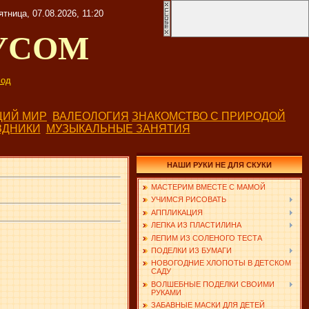
ятница, 07.08.2026, 11:20
УСОМ
од
ИЙ МИР
ВАЛЕОЛОГИЯ
ЗНАКОМСТВО С ПРИРОДОЙ
ЗДНИКИ
МУЗЫКАЛЬНЫЕ ЗАНЯТИЯ
НАШИ РУКИ НЕ ДЛЯ СКУКИ
МАСТЕРИМ ВМЕСТЕ С МАМОЙ
УЧИМСЯ РИСОВАТЬ
АППЛИКАЦИЯ
ЛЕПКА ИЗ ПЛАСТИЛИНА
ЛЕПИМ ИЗ СОЛЕНОГО ТЕСТА
ПОДЕЛКИ ИЗ БУМАГИ
НОВОГОДНИЕ ХЛОПОТЫ В ДЕТСКОМ
САДУ
ВОЛШЕБНЫЕ ПОДЕЛКИ СВОИМИ
РУКАМИ
ЗАБАВНЫЕ МАСКИ ДЛЯ ДЕТЕЙ