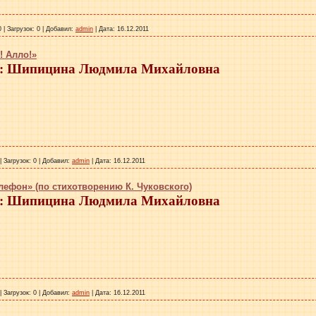
0
|
Загрузок:
0
|
Добавил:
admin
|
Дата:
16.12.2011
! Алло!»
 Шипицина Людмила Михайловна
|
Загрузок:
0
|
Добавил:
admin
|
Дата:
16.12.2011
лефон» (по стихотворению К. Чуковского)
 Шипицина Людмила Михайловна
|
Загрузок:
0
|
Добавил:
admin
|
Дата:
16.12.2011