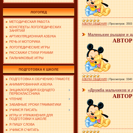
ЛОГОПЕД
МЕТОДИЧЕСКАЯ РАБОТА
АЗБУКА ОБЩЕНИЯ
|
Просмотров:
3503
КОНСПЕКТЫ ЛОГОПЕДИЧЕСКИХ
ЗАНЯТИЙ
Маленькие рыцари и 
АРТИКУЛЯЦИОННАЯ АЗБУКА
АВТОР:
РЕЧЬ И МОТОРИКА
ЛОГОПЕДИЧЕСКИЕ ИГРЫ
РАССКАЖИ СТИХИ РУКАМИ
ПАЛЬЧИКОВЫЕ ИГРЫ
ПОДГОТОВКА К ШКОЛЕ
ПОДГОТОВКА К ОБУЧЕНИЮ ГРАМОТЕ
АЗБУКА ОБЩЕНИЯ
|
Просмотров:
3340
АНИМИРОВАННАЯ АЗБУКА
«Дружба мальчиков и д
ЭНЦИКЛОПЕДИЯ БУДУЩЕГО
ПЕРВОКЛАССНИКА
АВТОР:
ЧТЕНИЕ
ЗАБАВНЫЕ УРОКИ ГРАММАТИКИ
УЧИМСЯ ПИСАТЬ
ИГРЫ И УПРАЖНЕНИЯ ДЛЯ
ПОДГОТОВКИ К ШКОЛЕ
Я ПИШУ СЛОВА
УЧИМСЯ СЧИТАТЬ