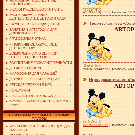
МОРАЛЬНО-НРАВСТВЕННОЕ
ВОСПИТАНИЕ
ЭКОЛОГИЧЕСКОЕ ВОСПИТАНИЕ
АЗБУКА ОБЩЕНИЯ
|
Просмотров:
1242
ЭКСПЕРИМЕНТАЛЬНАЯ
ДЕЯТЕЛЬНОСТЬ В ДЕТСКОМ САДУ
Творческая игра «Алло
НАУЧНЫЕ ОПЫТЫ ДЛЯ ДЕТЕЙ
АВТОР:
ЗАНЯТИЯ В АРТСТУДИИ ДЛЯ
ДОШКОЛЬНИКОВ
ПРАВОСЛАВАЯ ЭТИКА
ИНКЛЮЗИВНОЕ ОБУЧЕНИЕ В
ДЕТСКОМ САДУ
ДОШКОЛЬНИКАМ О ВЕЛИКОЙ
ОТЕЧЕСТВЕННОЙ ВОЙНЕ
ВОСПИТАНИЕ ГРАЖДАНСТВЕННОСТИ
ДЕТЯМ О КОСМОСЕ
АЗБУКА ОБЩЕНИЯ
|
Просмотров:
3932
ФИЛОСОФИЯ ДЛЯ МАЛЫШЕЙ
ДЕТСКИЕ ПЕСЕНКИ С НОТАМИ
Игра-драматизация «Те
АВТОР:
ДЕТСКИЕ ПЕСЕНКИ В MP3
ПОЧЕМУЧКИ
ПРОГУЛКИ В ДЕТСКОМ САДУ
ФИЗКУЛЬТУРА И СПОРТ В ДЕТСКОМ
САДУ
ОТКРЫВАЕМ МИР ВМЕСТЕ С МИККИ
МАУСОМ
АЗБУКА ОБЩЕНИЯ
|
Просмотров:
7804
РАЗВИВАЮЩАЯ ЭНЦИКЛОПЕДИЯ ДЛЯ
МАЛЫШЕЙ