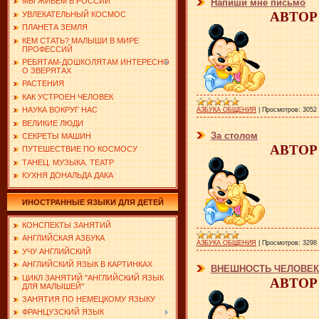
МЫ ЖИВЕМ В РОССИИ
Напиши мне письмо
АВТОР:
УВЛЕКАТЕЛЬНЫЙ КОСМОС
ПЛАНЕТА ЗЕМЛЯ
КЕМ СТАТЬ? МАЛЫШИ В МИРЕ
ПРОФЕССИЙ
РЕБЯТАМ-ДОШКОЛЯТАМ ИНТЕРЕСНО
О ЗВЕРЯТАХ
РАСТЕНИЯ
КАК УСТРОЕН ЧЕЛОВЕК
НАУКА ВОКРУГ НАС
АЗБУКА ОБЩЕНИЯ
|
Просмотров:
3052
ВЕЛИКИЕ ЛЮДИ
За столом
СЕКРЕТЫ МАШИН
АВТОР:
ПУТЕШЕСТВИЕ ПО КОСМОСУ
ТАНЕЦ. МУЗЫКА. ТЕАТР
КУХНЯ ДОНАЛЬДА ДАКА
ИНОСТРАННЫЕ ЯЗЫКИ ДЛЯ ДЕТЕЙ
КОНСПЕКТЫ ЗАНЯТИЙ
АНГЛИЙСКАЯ АЗБУКА
АЗБУКА ОБЩЕНИЯ
|
Просмотров:
3298
УЧУ АНГЛИЙСКИЙ
АНГЛИЙСКИЙ ЯЗЫК В КАРТИНКАХ
ВНЕШНОСТЬ ЧЕЛОВЕ
ЦИКЛ ЗАНЯТИЙ "АНГЛИЙСКИЙ ЯЗЫК
АВТОР:
ДЛЯ МАЛЫШЕЙ"
ЗАНЯТИЯ ПО НЕМЕЦКОМУ ЯЗЫКУ
ФРАНЦУЗСКИЙ ЯЗЫК