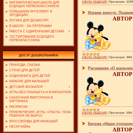
АЗБУКА ОБЩЕНИЯ
|
Просмотров:
1130
МАТЕМАТИЧЕСКАЯ ШКОЛА ДЛЯ
БУДУЩИХ ПЕРВОКЛАССНИКОВ
ПОВЫШАЕМ ИНТЕЛЛЕКТ И
Играем вместе. Подви
ЭРУДИЦИЮ
АВТОР:
ЛОГИКА ДЛЯ ДОШКОЛЯТ
В ШКОЛУ - ЗА ПЯТЕРКАМИ
РАБОТА С ОДАРЕННЫМИ ДЕТЬМИ
ТЕСТИРОВАНИЕ БУДУЩЕГО
ПЕРВОКЛАССНИКА
ДОСУГ ДОШКОЛЬНИКА
АЗБУКА ОБЩЕНИЯ
|
Просмотров:
3894
ПРИХОДИ, СКАЗКА!
Рисование «О мальчик
СТИХИ ДЛЯ ДЕТЕЙ
АВТОР:
АУДИОКНИГИ ДЛЯ ДЕТЕЙ
КАРАОКЕ ДЛЯ МАЛЫШЕЙ
ДЕТСКИЙ ФОЛЬКЛОР
ИГРЫ БЕЗ ПЛАНШЕТА И КОМПЬЮТЕРА
СКАЗОЧНАЯ ВИКТОРИНА В
КАРТИНКАХ
РАСКРАСКИ
ПРИКЛЮЧЕНИЯ, ИГРЫ, ОПЫТЫ. ПОКА
АЗБУКА ОБЩЕНИЯ
|
Просмотров:
4384
РЕБЕНОК НЕ ВЫРОС
КРОССВОРДЫ ДЛЯ МАЛЫШЕЙ
Беседа «Наши отношен
НЕСКУЧАЙКА
АВТОР: