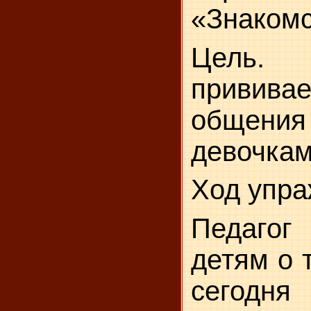
«Знаком
Цель.
привив
общения
девочкам
Ход упра
Педаго
детям о 
сегодн