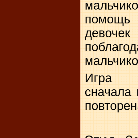
мальчи
помощь 
девоче
побла­го
мальчико
Игра н
сначала 
повторен