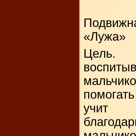
Подви
«Лужа»
Цель
воспи
мальчи
помогат
учит
благодар
мальчи