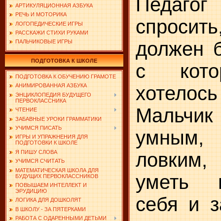
Педаг
АРТИКУЛЯЦИОННАЯ АЗБУКА
РЕЧЬ И МОТОРИКА
спроси
ЛОГОПЕДИЧЕСКИЕ ИГРЫ
РАССКАЖИ СТИХИ РУКАМИ
должен б
ПАЛЬЧИКОВЫЕ ИГРЫ
ПОДГОТОВКА К ШКОЛЕ
с ко­т
ПОДГОТОВКА К ОБУЧЕНИЮ ГРАМОТЕ
хотелось
АНИМИРОВАННАЯ АЗБУКА
ЭНЦИКЛОПЕДИЯ БУДУЩЕГО
ПЕРВОКЛАССНИКА
Мальчик
ЧТЕНИЕ
ЗАБАВНЫЕ УРОКИ ГРАММАТИКИ
УЧИМСЯ ПИСАТЬ
ум­ным
ИГРЫ И УПРАЖНЕНИЯ ДЛЯ
ПОДГОТОВКИ К ШКОЛЕ
ловким
Я ПИШУ СЛОВА
УЧИМСЯ СЧИТАТЬ
МАТЕМАТИЧЕСКАЯ ШКОЛА ДЛЯ
уметь 
БУДУЩИХ ПЕРВОКЛАССНИКОВ
ПОВЫШАЕМ ИНТЕЛЛЕКТ И
ЭРУДИЦИЮ
себя и з
ЛОГИКА ДЛЯ ДОШКОЛЯТ
В ШКОЛУ - ЗА ПЯТЕРКАМИ
РАБОТА С ОДАРЕННЫМИ ДЕТЬМИ