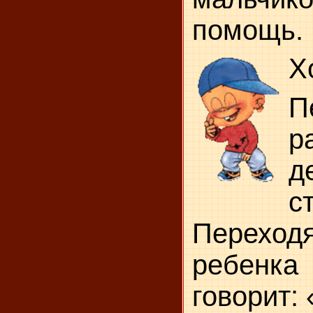
помощь.
Х
П
р
с
Переход
ребенка 
говорит: 