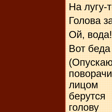
На лугу-
Голова з
Ой, вода!
Вот беда 
(Опуск
поворач
лицом 
берутс
голову