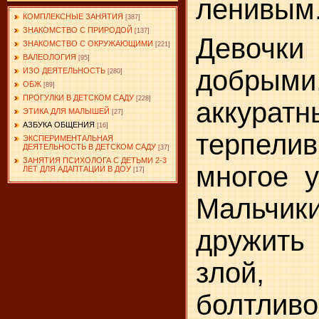
ленивым
КОМПЛЕКСНЫЕ ЗАНЯТИЯ
[387]
ЗНАКОМСТВО С ПРИРОДОЙ
[137]
Девочки
ЗНАКОМСТВО С ОКРУЖАЮЩИМИ
[221]
ВАЛЕОЛОГИЯ
[95]
добрыми
ИЗО ДЕЯТЕЛЬНОСТЬ
[280]
ОБЖ
[89]
ПРОГУЛКИ В ДЕТСКОМ САДУ
[228]
аккуратн
ЭТИКА ДЛЯ МАЛЫШЕЙ
[27]
АЗБУКА ОБЩЕНИЯ
[16]
терпел
ЭКСПЕРИМЕНТАЛЬНАЯ
ДЕЯТЕЛЬНОСТЬ В ДЕТСКОМ САДУ
[37]
ЗАНЯТИЯ ПСИХОЛОГА С ДЕТЬМИ 2-3
многое у
ЛЕТ ДЛЯ АДАПТАЦИИ В ДОУ
[17]
Мальчи
дружить
злой,
болтливо