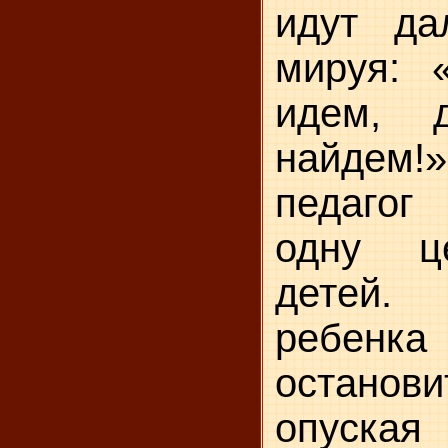
идут да
мируя: 
идем, 
найдем!
пе­даго
одну ц
детей.
ребенк
остано
опуская 