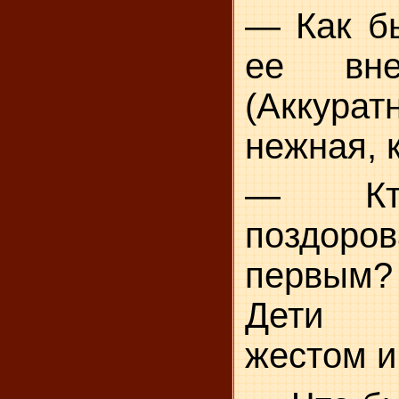
— Как б
ее вне
(Аккуратн
нежная, к
— Кт
поздоров
первым?
Дети п
жестом и