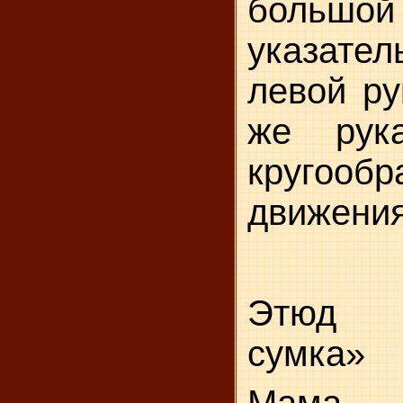
бол
указате
левой ру
же рук
кругообр
движения
Этюд 
сумка»