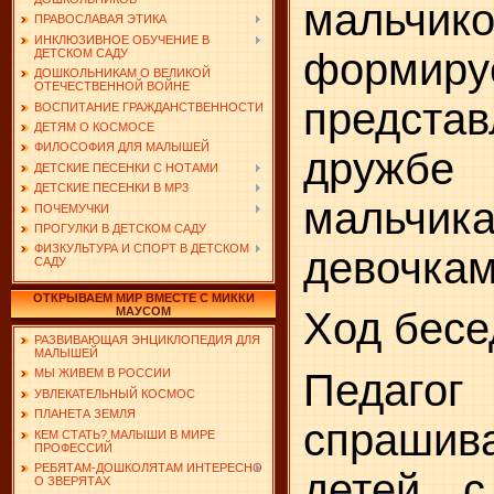
мальчико
ПРАВОСЛАВАЯ ЭТИКА
ИНКЛЮЗИВНОЕ ОБУЧЕНИЕ В
формиру
ДЕТСКОМ САДУ
ДОШКОЛЬНИКАМ О ВЕЛИКОЙ
ОТЕЧЕСТВЕННОЙ ВОЙНЕ
предст
ВОСПИТАНИЕ ГРАЖДАНСТВЕННОСТИ
ДЕТЯМ О КОСМОСЕ
ФИЛОСОФИЯ ДЛЯ МАЛЫШЕЙ
друж
ДЕТСКИЕ ПЕСЕНКИ С НОТАМИ
ДЕТСКИЕ ПЕСЕНКИ В MP3
маль
ПОЧЕМУЧКИ
ПРОГУЛКИ В ДЕТСКОМ САДУ
ФИЗКУЛЬТУРА И СПОРТ В ДЕТСКОМ
девочкам
САДУ
ОТКРЫВАЕМ МИР ВМЕСТЕ С МИККИ
МАУСОМ
Ход бесе
РАЗВИВАЮЩАЯ ЭНЦИКЛОПЕДИЯ ДЛЯ
МАЛЫШЕЙ
Педагог
МЫ ЖИВЕМ В РОССИИ
УВЛЕКАТЕЛЬНЫЙ КОСМОС
ПЛАНЕТА ЗЕМЛЯ
спрашив
КЕМ СТАТЬ? МАЛЫШИ В МИРЕ
ПРОФЕССИЙ
РЕБЯТАМ-ДОШКОЛЯТАМ ИНТЕРЕСНО
детей, 
О ЗВЕРЯТАХ