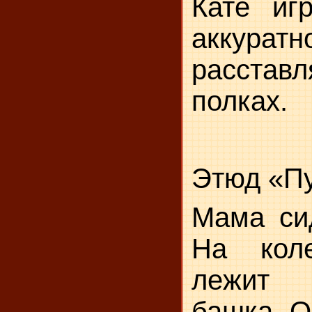
Кате иг
аккурат
расста
полках.
Этюд «П
Мама сид
На кол
лежит 
башка. О