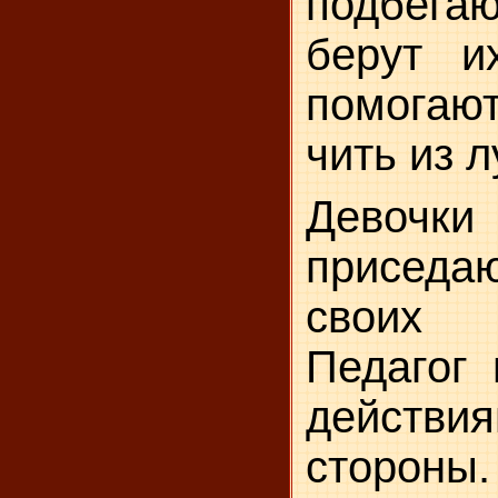
подбегаю
берут и
помогаю
чить из л
Девочк
приседаю
своих 
Педагог 
действи
стороны