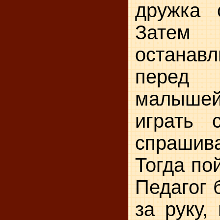
дружка 
Затем
останавл
перед
малыше
играть
спраши
Тогда по
Педагог 
за руку,