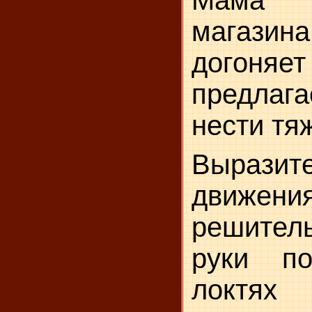
Мама
магазин
догоняет
предла
нести тя
Выразит
движен
решител
ру­ки п
локтях