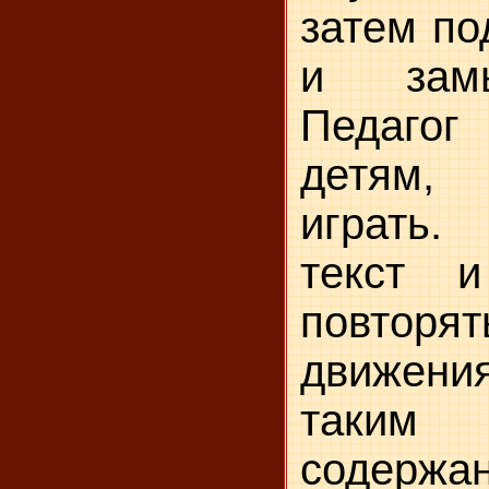
затем по
и замы
Педаго
детям,
играть
текст 
повтор
движени
таким
содержан