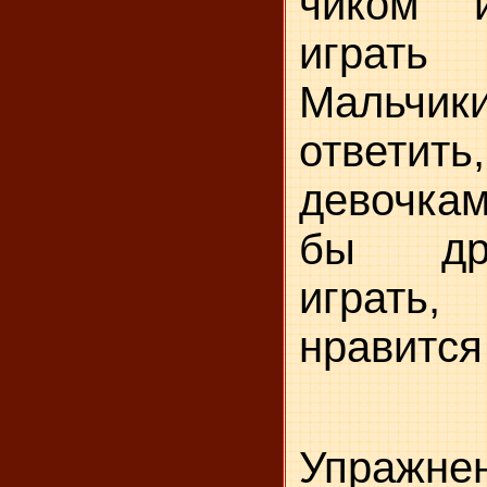
чиком 
играть
Мальч
ответит
девочкам
бы др
играт
нравится
Упражне