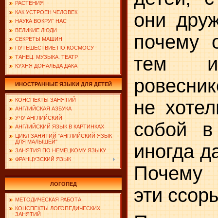
РАСТЕНИЯ
КАК УСТРОЕН ЧЕЛОВЕК
они дру
НАУКА ВОКРУГ НАС
ВЕЛИКИЕ ЛЮДИ
почему 
СЕКРЕТЫ МАШИН
ПУТЕШЕСТВИЕ ПО КОСМОСУ
тем и
ТАНЕЦ. МУЗЫКА. ТЕАТР
КУХНЯ ДОНАЛЬДА ДАКА
ровесник
ИНОСТРАННЫЕ ЯЗЫКИ ДЛЯ ДЕТЕЙ
не хотел
КОНСПЕКТЫ ЗАНЯТИЙ
АНГЛИЙСКАЯ АЗБУКА
УЧУ АНГЛИЙСКИЙ
собой в
АНГЛИЙСКИЙ ЯЗЫК В КАРТИНКАХ
ЦИКЛ ЗАНЯТИЙ "АНГЛИЙСКИЙ ЯЗЫК
ДЛЯ МАЛЫШЕЙ"
иногда д
ЗАНЯТИЯ ПО НЕМЕЦКОМУ ЯЗЫКУ
ФРАНЦУЗСКИЙ ЯЗЫК
Почему
ЛОГОПЕД
эти ссор
МЕТОДИЧЕСКАЯ РАБОТА
КОНСПЕКТЫ ЛОГОПЕДИЧЕСКИХ
ЗАНЯТИЙ