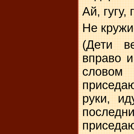
Ай, гугу, г
Не кружис
(Дети в
вправо и
слово
приседаю
руки, ид
послед
приседаю