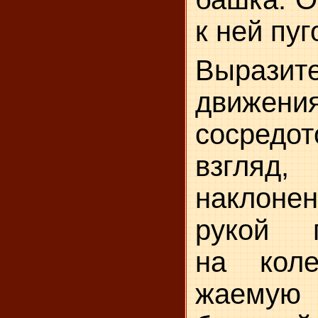
к ней пуг
Выразит
движения
сосредо
взгля
наклонен
рукой п
на коле
жаемую