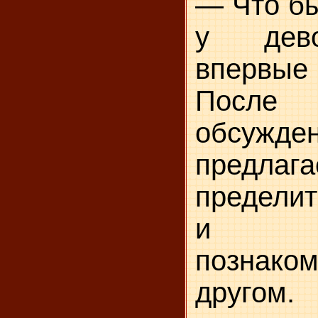
— Что бы
у дево
впервые
После 
обсужде
предлага
пределит
и поп
познаком
другом.