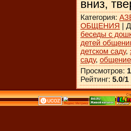
вниз, тв
Категория
:
АЗ
ОБЩЕНИЯ
|
Д
беседы с дош
детей общен
детском саду
,
саду
,
общение
Просмотров
:
1
Рейтинг
:
5.0
/
1
Co