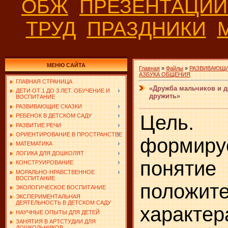
ОБЖ
ПРЕЗЕНТАЦИ
ТРУД
ПРАЗДНИКИ
МЕНЮ САЙТА
Главная
»
Файлы
»
РАЗВИВАЮЩИ
АЗБУКА ОБЩЕНИЯ
ГЛАВНАЯ СТРАНИЦА
«Дружба мальчиков и д
ДЕТИ ОТ 1 ДО 3 ЛЕТ. ОБУЧЕНИЕ И
дружить»
ВОСПИТАНИЕ
РАЗВИВАЮЩИЕ СКАЗКИ
Цель
РЕБЕНОК В ДЕТСКОМ САДУ
РАЗВИТИЕ РЕЧИ
ОРИЕНТИРОВАНИЕ В ПРОСТРАНСТВЕ
формир
МАТЕМАТИКА
ЛОГИКА ДЛЯ ДОШКОЛЯТ
пон
КОНСТРУИРОВАНИЕ
МОРАЛЬНО-НРАВСТВЕННОЕ
ВОСПИТАНИЕ
положите
ЭКОЛОГИЧЕСКОЕ ВОСПИТАНИЕ
ЭКСПЕРИМЕНТАЛЬНАЯ
ДЕЯТЕЛЬНОСТЬ В ДЕТСКОМ САДУ
характер
НАУЧНЫЕ ОПЫТЫ ДЛЯ ДЕТЕЙ
ЗАНЯТИЯ В АРТСТУДИИ ДЛЯ
ДОШКОЛЬНИКОВ