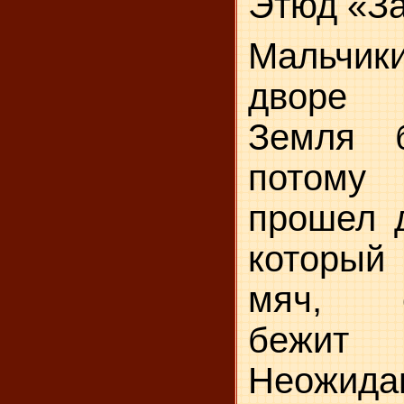
Этюд «З
Мальчик
дворе 
Земля 
потому 
прошел д
который
мяч, с
бежит 
Неожи