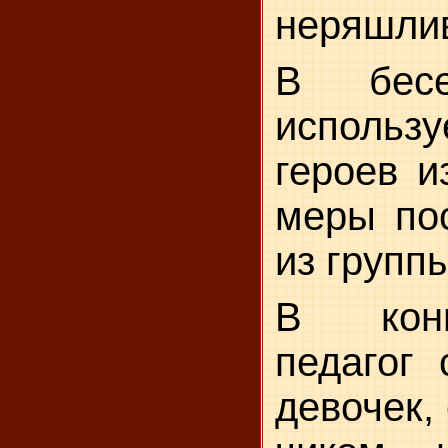
неряшлив
В бесе
использ
героев и
меры пос
из группы
В кон
педагог 
девочек,