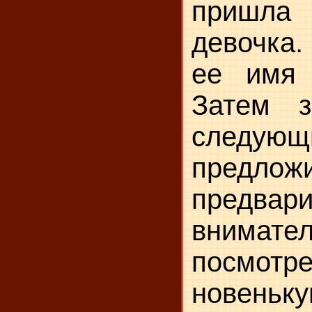
пришла
девочка.
ее имя
Затем з
следующ
предлож
предвари
внимате
посмо
новеньку