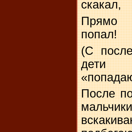
скакал,
Прямо
попал!
(С посл
дети п
«попадаю
После по
мальчи
вскакив