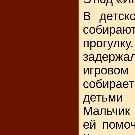
В детск
собир
прогулку
задер
игровом
собирает
детьми
Мальчик
ей помоч