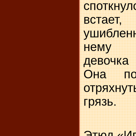
споткнул
встает
ушиблен
нему 
девочка 
Она по
отряхну
грязь.
Этюд «И