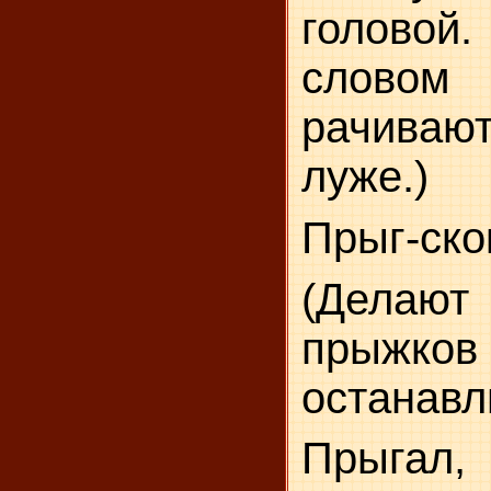
головой.
слов
рачиваю
луже.)
Прыг-скок
(Делаю
прыжков
останавл
Прыгал