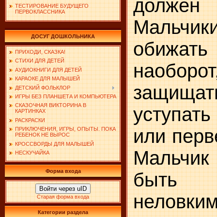
должен 
ТЕСТИРОВАНИЕ БУДУЩЕГО
ПЕРВОКЛАССНИКА
Мальчик
ДОСУГ ДОШКОЛЬНИКА
обижать
ПРИХОДИ, СКАЗКА!
СТИХИ ДЛЯ ДЕТЕЙ
наоб
АУДИОКНИГИ ДЛЯ ДЕТЕЙ
КАРАОКЕ ДЛЯ МАЛЫШЕЙ
защищат
ДЕТСКИЙ ФОЛЬКЛОР
ИГРЫ БЕЗ ПЛАНШЕТА И КОМПЬЮТЕРА
СКАЗОЧНАЯ ВИКТОРИНА В
уступать
КАРТИНКАХ
РАСКРАСКИ
или перв
ПРИКЛЮЧЕНИЯ, ИГРЫ, ОПЫТЫ. ПОКА
РЕБЕНОК НЕ ВЫРОС
КРОССВОРДЫ ДЛЯ МАЛЫШЕЙ
Мальчи
НЕСКУЧАЙКА
Форма входа
быть
Войти через uID
неловким
Старая форма входа
Категории раздела