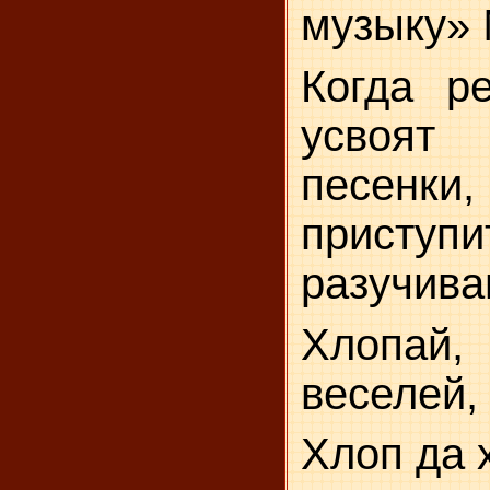
музыку» 
Когда р
усвоя
песен
прис
разучива
Хлопа
веселей,
Хлоп да 