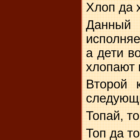
Хлоп да 
Данны
исполня
а дети в
хлопают 
Второй к
следующ
Топай, т
Топ да то