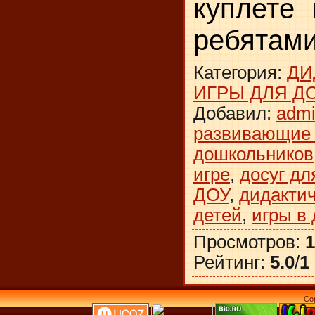
куплете 
ребятами
Категория
:
ДИ
ИГРЫ ДЛЯ Д
Добавил
:
adm
развивающие 
дошкольников
игре
,
досуг дл
ДОУ
,
дидактич
детей
,
игры в 
Просмотров
:
1
Рейтинг
:
5.0
/
1
Co