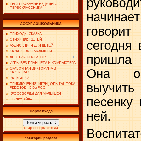
руководи
ТЕСТИРОВАНИЕ БУДУЩЕГО
ПЕРВОКЛАССНИКА
начинает
ДОСУГ ДОШКОЛЬНИКА
говорит 
ПРИХОДИ, СКАЗКА!
СТИХИ ДЛЯ ДЕТЕЙ
сегодня 
АУДИОКНИГИ ДЛЯ ДЕТЕЙ
КАРАОКЕ ДЛЯ МАЛЫШЕЙ
пришла 
ДЕТСКИЙ ФОЛЬКЛОР
ИГРЫ БЕЗ ПЛАНШЕТА И КОМПЬЮТЕРА
СКАЗОЧНАЯ ВИКТОРИНА В
Она оч
КАРТИНКАХ
РАСКРАСКИ
выучит
ПРИКЛЮЧЕНИЯ, ИГРЫ, ОПЫТЫ. ПОКА
РЕБЕНОК НЕ ВЫРОС
КРОССВОРДЫ ДЛЯ МАЛЫШЕЙ
песенку 
НЕСКУЧАЙКА
ней.
Форма входа
Войти через uID
Старая форма входа
Воспитат
Категории раздела