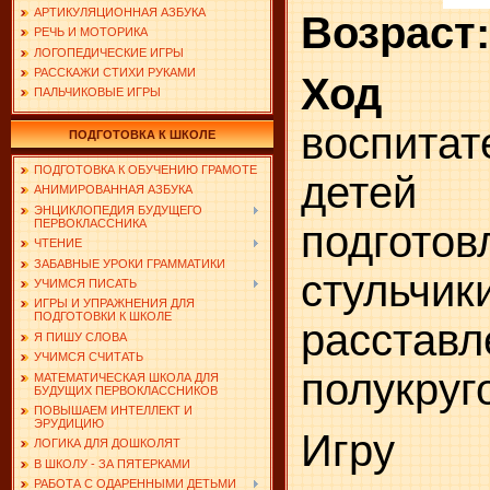
АРТИКУЛЯЦИОННАЯ АЗБУКА
Возраст
РЕЧЬ И МОТОРИКА
ЛОГОПЕДИЧЕСКИЕ ИГРЫ
РАССКАЖИ СТИХИ РУКАМИ
Ход
ПАЛЬЧИКОВЫЕ ИГРЫ
воспита
ПОДГОТОВКА К ШКОЛЕ
ПОДГОТОВКА К ОБУЧЕНИЮ ГРАМОТЕ
детей
АНИМИРОВАННАЯ АЗБУКА
ЭНЦИКЛОПЕДИЯ БУДУЩЕГО
ПЕРВОКЛАССНИКА
подготов
ЧТЕНИЕ
ЗАБАВНЫЕ УРОКИ ГРАММАТИКИ
стульчи
УЧИМСЯ ПИСАТЬ
ИГРЫ И УПРАЖНЕНИЯ ДЛЯ
ПОДГОТОВКИ К ШКОЛЕ
расстав
Я ПИШУ СЛОВА
УЧИМСЯ СЧИТАТЬ
полукруг
МАТЕМАТИЧЕСКАЯ ШКОЛА ДЛЯ
БУДУЩИХ ПЕРВОКЛАССНИКОВ
ПОВЫШАЕМ ИНТЕЛЛЕКТ И
ЭРУДИЦИЮ
Игру м
ЛОГИКА ДЛЯ ДОШКОЛЯТ
В ШКОЛУ - ЗА ПЯТЕРКАМИ
РАБОТА С ОДАРЕННЫМИ ДЕТЬМИ