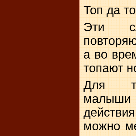
Топ да то
Эти с
повторя
а во вре
топают н
Для т
малыши
действи
можно ме