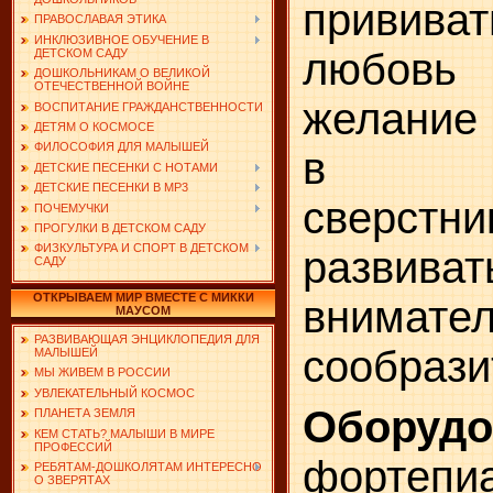
привив
ПРАВОСЛАВАЯ ЭТИКА
ИНКЛЮЗИВНОЕ ОБУЧЕНИЕ В
любовь
ДЕТСКОМ САДУ
ДОШКОЛЬНИКАМ О ВЕЛИКОЙ
ОТЕЧЕСТВЕННОЙ ВОЙНЕ
желание 
ВОСПИТАНИЕ ГРАЖДАНСТВЕННОСТИ
ДЕТЯМ О КОСМОСЕ
ФИЛОСОФИЯ ДЛЯ МАЛЫШЕЙ
в ко
ДЕТСКИЕ ПЕСЕНКИ С НОТАМИ
ДЕТСКИЕ ПЕСЕНКИ В MP3
сверстни
ПОЧЕМУЧКИ
ПРОГУЛКИ В ДЕТСКОМ САДУ
ФИЗКУЛЬТУРА И СПОРТ В ДЕТСКОМ
развиват
САДУ
ОТКРЫВАЕМ МИР ВМЕСТЕ С МИККИ
внимат
МАУСОМ
РАЗВИВАЮЩАЯ ЭНЦИКЛОПЕДИЯ ДЛЯ
сообрази
МАЛЫШЕЙ
МЫ ЖИВЕМ В РОССИИ
УВЛЕКАТЕЛЬНЫЙ КОСМОС
Оборудо
ПЛАНЕТА ЗЕМЛЯ
КЕМ СТАТЬ? МАЛЫШИ В МИРЕ
ПРОФЕССИЙ
фортеп
РЕБЯТАМ-ДОШКОЛЯТАМ ИНТЕРЕСНО
О ЗВЕРЯТАХ