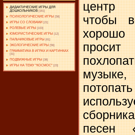
центр 
ДИДАКТИЧЕСКИЕ ИГРЫ ДЛЯ
ДОШКОЛЬНИКОВ
[161]
чтобы в
ПСИХОЛОГИЧЕСКИЕ ИГРЫ
[58]
ИГРЫ СО СЛОВАМИ
[21]
РОЛЕВЫЕ ИГРЫ
[103]
хорошо
ЮМОРИСТИЧЕСКИЕ ИГРЫ
[12]
ПАЛЬЧИКОВЫЕ ИГРЫ
[61]
прос
ЭКОЛОГИЧЕСКИЕ ИГРЫ
[56]
ГРАММАТИКА В ИГРАХ И КАРТИНКАХ
[31]
похлоп
ПОДВИЖНЫЕ ИГРЫ
[38]
ИГРЫ НА ТЕМУ "КОСМОС"
[23]
музык
потопа
исполь
сборни
песен 