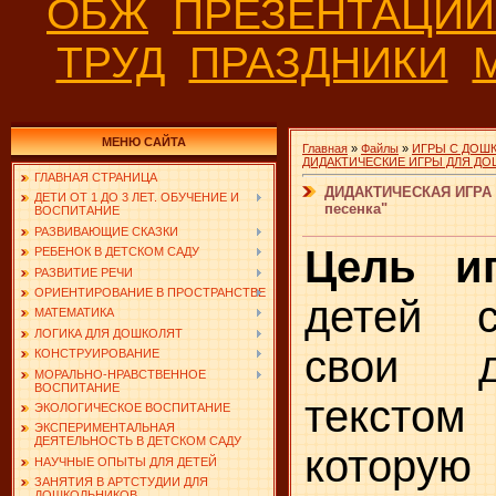
ОБЖ
ПРЕЗЕНТАЦИ
ТРУД
ПРАЗДНИКИ
МЕНЮ САЙТА
Главная
»
Файлы
»
ИГРЫ С ДОШ
ДИДАКТИЧЕСКИЕ ИГРЫ ДЛЯ Д
ГЛАВНАЯ СТРАНИЦА
ДИДАКТИЧЕСКАЯ ИГРА 
ДЕТИ ОТ 1 ДО 3 ЛЕТ. ОБУЧЕНИЕ И
песенка"
ВОСПИТАНИЕ
РАЗВИВАЮЩИЕ СКАЗКИ
Цель и
РЕБЕНОК В ДЕТСКОМ САДУ
РАЗВИТИЕ РЕЧИ
ОРИЕНТИРОВАНИЕ В ПРОСТРАНСТВЕ
детей с
МАТЕМАТИКА
ЛОГИКА ДЛЯ ДОШКОЛЯТ
свои д
КОНСТРУИРОВАНИЕ
МОРАЛЬНО-НРАВСТВЕННОЕ
ВОСПИТАНИЕ
текст
ЭКОЛОГИЧЕСКОЕ ВОСПИТАНИЕ
ЭКСПЕРИМЕНТАЛЬНАЯ
ДЕЯТЕЛЬНОСТЬ В ДЕТСКОМ САДУ
котору
НАУЧНЫЕ ОПЫТЫ ДЛЯ ДЕТЕЙ
ЗАНЯТИЯ В АРТСТУДИИ ДЛЯ
ДОШКОЛЬНИКОВ