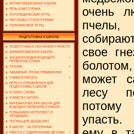
АРТИКУЛЯЦИОННАЯ АЗБУКА
очень л
РЕЧЬ И МОТОРИКА
ЛОГОПЕДИЧЕСКИЕ ИГРЫ
РАССКАЖИ СТИХИ РУКАМИ
пчелы,
ПАЛЬЧИКОВЫЕ ИГРЫ
собира
ПОДГОТОВКА К ШКОЛЕ
ПОДГОТОВКА К ОБУЧЕНИЮ ГРАМОТЕ
свое гне
АНИМИРОВАННАЯ АЗБУКА
ЭНЦИКЛОПЕДИЯ БУДУЩЕГО
болото
ПЕРВОКЛАССНИКА
ЧТЕНИЕ
ЗАБАВНЫЕ УРОКИ ГРАММАТИКИ
может с
УЧИМСЯ ПИСАТЬ
ИГРЫ И УПРАЖНЕНИЯ ДЛЯ
ПОДГОТОВКИ К ШКОЛЕ
лесу п
Я ПИШУ СЛОВА
УЧИМСЯ СЧИТАТЬ
потому
МАТЕМАТИЧЕСКАЯ ШКОЛА ДЛЯ
БУДУЩИХ ПЕРВОКЛАССНИКОВ
ПОВЫШАЕМ ИНТЕЛЛЕКТ И
упасть.
ЭРУДИЦИЮ
ЛОГИКА ДЛЯ ДОШКОЛЯТ
В ШКОЛУ - ЗА ПЯТЕРКАМИ
ему в т
РАБОТА С ОДАРЕННЫМИ ДЕТЬМИ