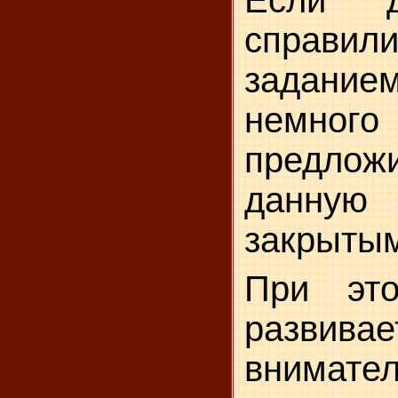
справил
заданием
немног
предло
данную
закрытым
При эт
развивае
внимате