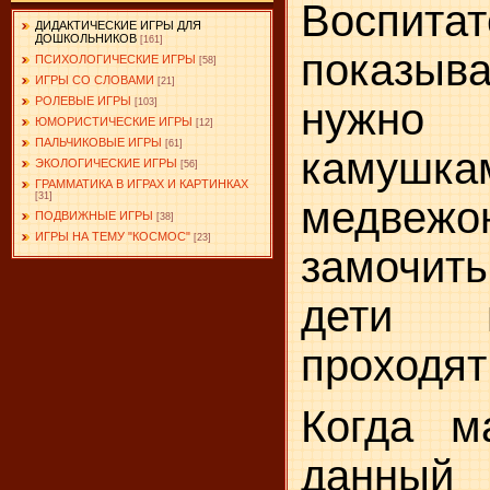
Воспитат
ДИДАКТИЧЕСКИЕ ИГРЫ ДЛЯ
ДОШКОЛЬНИКОВ
[161]
показыва
ПСИХОЛОГИЧЕСКИЕ ИГРЫ
[58]
ИГРЫ СО СЛОВАМИ
[21]
РОЛЕВЫЕ ИГРЫ
нужно
[103]
ЮМОРИСТИЧЕСКИЕ ИГРЫ
[12]
ПАЛЬЧИКОВЫЕ ИГРЫ
[61]
камушка
ЭКОЛОГИЧЕСКИЕ ИГРЫ
[56]
ГРАММАТИКА В ИГРАХ И КАРТИНКАХ
[31]
медвежо
ПОДВИЖНЫЕ ИГРЫ
[38]
ИГРЫ НА ТЕМУ "КОСМОС"
[23]
замочит
дети 
проходят
Когда м
данный