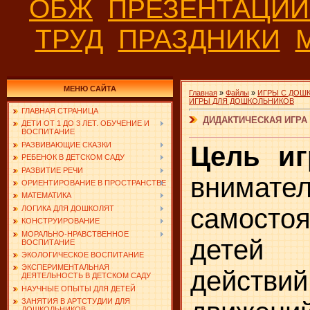
ОБЖ
ПРЕЗЕНТАЦИ
ТРУД
ПРАЗДНИКИ
МЕНЮ САЙТА
Главная
»
Файлы
»
ИГРЫ С ДОШ
ИГРЫ ДЛЯ ДОШКОЛЬНИКОВ
ГЛАВНАЯ СТРАНИЦА
ДИДАКТИЧЕСКАЯ ИГРА 
ДЕТИ ОТ 1 ДО 3 ЛЕТ. ОБУЧЕНИЕ И
ВОСПИТАНИЕ
РАЗВИВАЮЩИЕ СКАЗКИ
Цель и
РЕБЕНОК В ДЕТСКОМ САДУ
РАЗВИТИЕ РЕЧИ
внимател
ОРИЕНТИРОВАНИЕ В ПРОСТРАНСТВЕ
МАТЕМАТИКА
самостоя
ЛОГИКА ДЛЯ ДОШКОЛЯТ
КОНСТРУИРОВАНИЕ
МОРАЛЬНО-НРАВСТВЕННОЕ
детей
ВОСПИТАНИЕ
ЭКОЛОГИЧЕСКОЕ ВОСПИТАНИЕ
ЭКСПЕРИМЕНТАЛЬНАЯ
действий
ДЕЯТЕЛЬНОСТЬ В ДЕТСКОМ САДУ
НАУЧНЫЕ ОПЫТЫ ДЛЯ ДЕТЕЙ
ЗАНЯТИЯ В АРТСТУДИИ ДЛЯ
ДОШКОЛЬНИКОВ