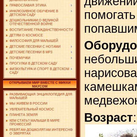
движени
ПРАВОСЛАВАЯ ЭТИКА
помога
ИНКЛЮЗИВНОЕ ОБУЧЕНИЕ В
ДЕТСКОМ САДУ
ДОШКОЛЬНИКАМ О ВЕЛИКОЙ
попавшим
ОТЕЧЕСТВЕННОЙ ВОЙНЕ
ВОСПИТАНИЕ ГРАЖДАНСТВЕННОСТИ
ДЕТЯМ О КОСМОСЕ
Обору
ФИЛОСОФИЯ ДЛЯ МАЛЫШЕЙ
ДЕТСКИЕ ПЕСЕНКИ С НОТАМИ
ДЕТСКИЕ ПЕСЕНКИ В MP3
небольш
ПОЧЕМУЧКИ
ПРОГУЛКИ В ДЕТСКОМ САДУ
нарисов
ФИЗКУЛЬТУРА И СПОРТ В ДЕТСКОМ
САДУ
камешка
ОТКРЫВАЕМ МИР ВМЕСТЕ С МИККИ
МАУСОМ
РАЗВИВАЮЩАЯ ЭНЦИКЛОПЕДИЯ ДЛЯ
медвежон
МАЛЫШЕЙ
МЫ ЖИВЕМ В РОССИИ
УВЛЕКАТЕЛЬНЫЙ КОСМОС
Возраст
ПЛАНЕТА ЗЕМЛЯ
КЕМ СТАТЬ? МАЛЫШИ В МИРЕ
ПРОФЕССИЙ
РЕБЯТАМ-ДОШКОЛЯТАМ ИНТЕРЕСНО
О ЗВЕРЯТАХ