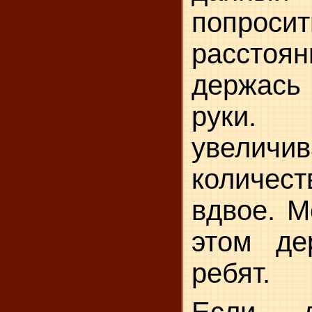
попрос
рассто
держась
руки.
увеличи
количес
вдвое. М
этом де
ребят.
Если д