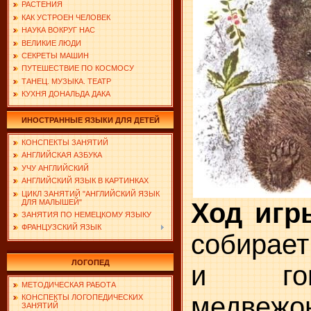
РАСТЕНИЯ
КАК УСТРОЕН ЧЕЛОВЕК
НАУКА ВОКРУГ НАС
ВЕЛИКИЕ ЛЮДИ
СЕКРЕТЫ МАШИН
ПУТЕШЕСТВИЕ ПО КОСМОСУ
ТАНЕЦ. МУЗЫКА. ТЕАТР
КУХНЯ ДОНАЛЬДА ДАКА
ИНОСТРАННЫЕ ЯЗЫКИ ДЛЯ ДЕТЕЙ
КОНСПЕКТЫ ЗАНЯТИЙ
АНГЛИЙСКАЯ АЗБУКА
УЧУ АНГЛИЙСКИЙ
АНГЛИЙСКИЙ ЯЗЫК В КАРТИНКАХ
ЦИКЛ ЗАНЯТИЙ "АНГЛИЙСКИЙ ЯЗЫК
ДЛЯ МАЛЫШЕЙ"
Ход игр
ЗАНЯТИЯ ПО НЕМЕЦКОМУ ЯЗЫКУ
ФРАНЦУЗСКИЙ ЯЗЫК
собирает
ЛОГОПЕД
и гов
МЕТОДИЧЕСКАЯ РАБОТА
медве
КОНСПЕКТЫ ЛОГОПЕДИЧЕСКИХ
ЗАНЯТИЙ