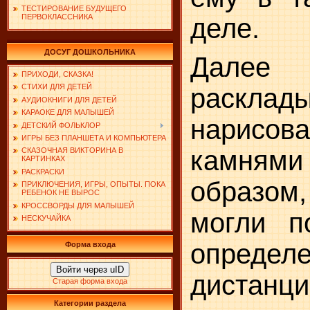
ТЕСТИРОВАНИЕ БУДУЩЕГО
ПЕРВОКЛАССНИКА
деле.
ДОСУГ ДОШКОЛЬНИКА
Далее 
ПРИХОДИ, СКАЗКА!
СТИХИ ДЛЯ ДЕТЕЙ
расклады
АУДИОКНИГИ ДЛЯ ДЕТЕЙ
КАРАОКЕ ДЛЯ МАЛЫШЕЙ
нарисов
ДЕТСКИЙ ФОЛЬКЛОР
ИГРЫ БЕЗ ПЛАНШЕТА И КОМПЬЮТЕРА
камн
СКАЗОЧНАЯ ВИКТОРИНА В
КАРТИНКАХ
РАСКРАСКИ
образом
ПРИКЛЮЧЕНИЯ, ИГРЫ, ОПЫТЫ. ПОКА
РЕБЕНОК НЕ ВЫРОС
КРОССВОРДЫ ДЛЯ МАЛЫШЕЙ
могли п
НЕСКУЧАЙКА
определ
Форма входа
Войти через uID
дистанци
Старая форма входа
Категории раздела