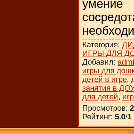
умение
сосредот
необходи
Категория
:
ДИ
ИГРЫ ДЛЯ Д
Добавил
:
adm
игры для дош
детей в игре
,
занятия в ДО
для детей
,
игр
Просмотров
:
2
Рейтинг
:
5.0
/
1
Co