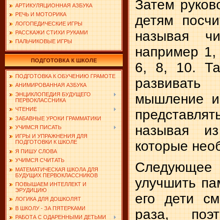
Затем руков
АРТИКУЛЯЦИОННАЯ АЗБУКА
РЕЧЬ И МОТОРИКА
детям посчи
ЛОГОПЕДИЧЕСКИЕ ИГРЫ
называя чи
РАССКАЖИ СТИХИ РУКАМИ
ПАЛЬЧИКОВЫЕ ИГРЫ
например 1, 
ПОДГОТОВКА К ШКОЛЕ
6, 8, 10. Т
ПОДГОТОВКА К ОБУЧЕНИЮ ГРАМОТЕ
развиват
АНИМИРОВАННАЯ АЗБУКА
ЭНЦИКЛОПЕДИЯ БУДУЩЕГО
мышление и
ПЕРВОКЛАССНИКА
ЧТЕНИЕ
представля
ЗАБАВНЫЕ УРОКИ ГРАММАТИКИ
называя из
УЧИМСЯ ПИСАТЬ
ИГРЫ И УПРАЖНЕНИЯ ДЛЯ
которые нео
ПОДГОТОВКИ К ШКОЛЕ
Я ПИШУ СЛОВА
УЧИМСЯ СЧИТАТЬ
Следующее 
МАТЕМАТИЧЕСКАЯ ШКОЛА ДЛЯ
БУДУЩИХ ПЕРВОКЛАССНИКОВ
улучшить па
ПОВЫШАЕМ ИНТЕЛЛЕКТ И
ЭРУДИЦИЮ
его дети см
ЛОГИКА ДЛЯ ДОШКОЛЯТ
В ШКОЛУ - ЗА ПЯТЕРКАМИ
раза, поэт
РАБОТА С ОДАРЕННЫМИ ДЕТЬМИ