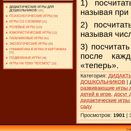
1) посчита
ДИДАКТИЧЕСКИЕ ИГРЫ ДЛЯ
называя при 
ДОШКОЛЬНИКОВ
[161]
ПСИХОЛОГИЧЕСКИЕ ИГРЫ
[58]
ИГРЫ СО СЛОВАМИ
2) посчита
[21]
РОЛЕВЫЕ ИГРЫ
[103]
называя числ
ЮМОРИСТИЧЕСКИЕ ИГРЫ
[12]
ПАЛЬЧИКОВЫЕ ИГРЫ
[61]
ЭКОЛОГИЧЕСКИЕ ИГРЫ
3) посчитать
[56]
ГРАММАТИКА В ИГРАХ И КАРТИНКАХ
[31]
после каж
ПОДВИЖНЫЕ ИГРЫ
[38]
«теперь».
ИГРЫ НА ТЕМУ "КОСМОС"
[23]
Категория
:
ДИДАКТ
ДОШКОЛЬНИКОВ
|
развивающие игры 
детей в игре
,
досуг 
дидактические игры
саду
Просмотров
:
1901
|
Co