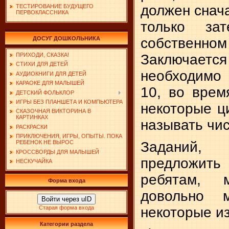
должен снача
ТЕСТИРОВАНИЕ БУДУЩЕГО
ПЕРВОКЛАССНИКА
только за
собствен
ДОСУГ ДОШКОЛЬНИКА
Заключаетс
ПРИХОДИ, СКАЗКА!
СТИХИ ДЛЯ ДЕТЕЙ
необходимо 
АУДИОКНИГИ ДЛЯ ДЕТЕЙ
КАРАОКЕ ДЛЯ МАЛЫШЕЙ
10, во врем
ДЕТСКИЙ ФОЛЬКЛОР
ИГРЫ БЕЗ ПЛАНШЕТА И КОМПЬЮТЕРА
некоторые ц
СКАЗОЧНАЯ ВИКТОРИНА В
КАРТИНКАХ
называть чис
РАСКРАСКИ
ПРИКЛЮЧЕНИЯ, ИГРЫ, ОПЫТЫ. ПОКА
Заданий,
РЕБЕНОК НЕ ВЫРОС
КРОССВОРДЫ ДЛЯ МАЛЫШЕЙ
предложит
НЕСКУЧАЙКА
ребятам, 
Форма входа
довольно 
Войти через uID
некоторые из
Старая форма входа
Категории раздела