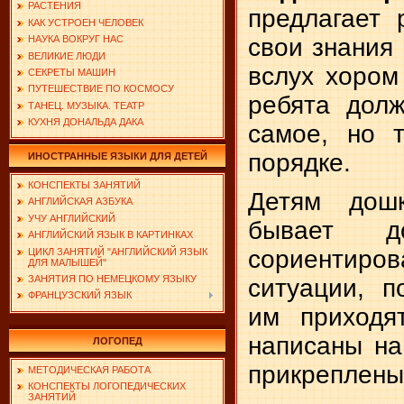
РАСТЕНИЯ
предлагает 
КАК УСТРОЕН ЧЕЛОВЕК
свои знания 
НАУКА ВОКРУГ НАС
ВЕЛИКИЕ ЛЮДИ
вслух хором
СЕКРЕТЫ МАШИН
ПУТЕШЕСТВИЕ ПО КОСМОСУ
ребята дол
ТАНЕЦ. МУЗЫКА. ТЕАТР
КУХНЯ ДОНАЛЬДА ДАКА
самое, но 
порядке.
ИНОСТРАННЫЕ ЯЗЫКИ ДЛЯ ДЕТЕЙ
КОНСПЕКТЫ ЗАНЯТИЙ
Детям дошк
АНГЛИЙСКАЯ АЗБУКА
УЧУ АНГЛИЙСКИЙ
бывает д
АНГЛИЙСКИЙ ЯЗЫК В КАРТИНКАХ
сориентиро
ЦИКЛ ЗАНЯТИЙ "АНГЛИЙСКИЙ ЯЗЫК
ДЛЯ МАЛЫШЕЙ"
ЗАНЯТИЯ ПО НЕМЕЦКОМУ ЯЗЫКУ
ситуации, 
ФРАНЦУЗСКИЙ ЯЗЫК
им приходя
написаны на
ЛОГОПЕД
прикреплены 
МЕТОДИЧЕСКАЯ РАБОТА
КОНСПЕКТЫ ЛОГОПЕДИЧЕСКИХ
ЗАНЯТИЙ