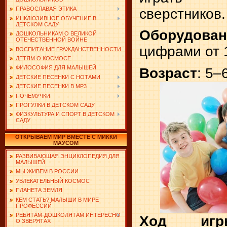
ПРАВОСЛАВАЯ ЭТИКА
сверстников.
ИНКЛЮЗИВНОЕ ОБУЧЕНИЕ В
ДЕТСКОМ САДУ
Оборудов
ДОШКОЛЬНИКАМ О ВЕЛИКОЙ
ОТЕЧЕСТВЕННОЙ ВОЙНЕ
цифрами от 1
ВОСПИТАНИЕ ГРАЖДАНСТВЕННОСТИ
ДЕТЯМ О КОСМОСЕ
ФИЛОСОФИЯ ДЛЯ МАЛЫШЕЙ
Возраст
: 5–
ДЕТСКИЕ ПЕСЕНКИ С НОТАМИ
ДЕТСКИЕ ПЕСЕНКИ В MP3
ПОЧЕМУЧКИ
ПРОГУЛКИ В ДЕТСКОМ САДУ
ФИЗКУЛЬТУРА И СПОРТ В ДЕТСКОМ
САДУ
ОТКРЫВАЕМ МИР ВМЕСТЕ С МИККИ
МАУСОМ
РАЗВИВАЮЩАЯ ЭНЦИКЛОПЕДИЯ ДЛЯ
МАЛЫШЕЙ
МЫ ЖИВЕМ В РОССИИ
УВЛЕКАТЕЛЬНЫЙ КОСМОС
ПЛАНЕТА ЗЕМЛЯ
КЕМ СТАТЬ? МАЛЫШИ В МИРЕ
ПРОФЕССИЙ
РЕБЯТАМ-ДОШКОЛЯТАМ ИНТЕРЕСНО
Ход и
О ЗВЕРЯТАХ