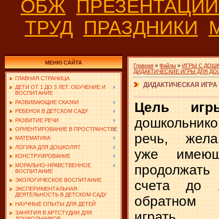
ОБЖ
ПРЕЗЕНТАЦИ
ТРУД
ПРАЗДНИКИ
МЕНЮ САЙТА
Главная
»
Файлы
»
ИГРЫ С ДОШ
ДИДАКТИЧЕСКИЕ ИГРЫ ДЛЯ Д
ГЛАВНАЯ СТРАНИЦА
ДИДАКТИЧЕСКАЯ ИГРА "
ДЕТИ ОТ 1 ДО 3 ЛЕТ. ОБУЧЕНИЕ И
ВОСПИТАНИЕ
РАЗВИВАЮЩИЕ СКАЗКИ
Цель иг
РЕБЕНОК В ДЕТСКОМ САДУ
дошкольник
РАЗВИТИЕ РЕЧИ
ОРИЕНТИРОВАНИЕ В ПРОСТРАНСТВЕ
речь, жела
МАТЕМАТИКА
ЛОГИКА ДЛЯ ДОШКОЛЯТ
уже имеющ
КОНСТРУИРОВАНИЕ
МОРАЛЬНО-НРАВСТВЕННОЕ
продолжать 
ВОСПИТАНИЕ
ЭКОЛОГИЧЕСКОЕ ВОСПИТАНИЕ
счета до
ЭКСПЕРИМЕНТАЛЬНАЯ
ДЕЯТЕЛЬНОСТЬ В ДЕТСКОМ САДУ
обратном 
НАУЧНЫЕ ОПЫТЫ ДЛЯ ДЕТЕЙ
играть 
ЗАНЯТИЯ В АРТСТУДИИ ДЛЯ
ДОШКОЛЬНИКОВ